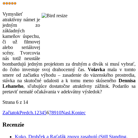
Vymyslieť
atraktívny námet je
jedným zo
základných
kameňov úspechu,
či už filmovej
alebo seriálovej
scény. Tvorcovia
nás totiž neustále
bombardujú jedným projektom za druhým a divák si musí vybrať,
do čoho investuje svoj drahocenný čas.
Volavka
mala v tomto
smere od začiatku výhodu – zasadenie do väzenského prostredia,
stávka na skutočné udalosti a k tomu meno skúseného
Dennisa
Lehaneho
, sľubujúce dostatočne atraktívny zážitok. Podarilo sa
pretaviť nemalé očakávania v adekvátny výsledok?
Strana 6 z 14
Začiatok
Predch.
1
2
3
4
5
6
7
8
9
10
Nasl.
Koniec
Recenzie
Kuko, Drobček a Raťafák znovu zasahujú (Still Standing,