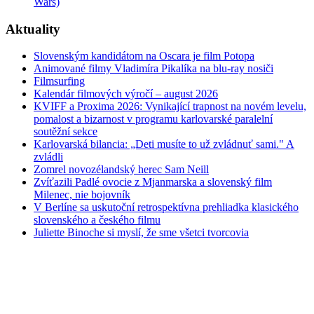
Wars)
Aktuality
Slovenským kandidátom na Oscara je film Potopa
Animované filmy Vladimíra Pikalíka na blu-ray nosiči
Filmsurfing
Kalendár filmových výročí – august 2026
KVIFF a Proxima 2026: Vynikající trapnost na novém levelu,
pomalost a bizarnost v programu karlovarské paralelní
soutěžní sekce
Karlovarská bilancia: „Deti musíte to už zvládnuť sami." A
zvládli
Zomrel novozélandský herec Sam Neill
Zvíťazili Padlé ovocie z Mjanmarska a slovenský film
Milenec, nie bojovník
V Berlíne sa uskutoční retrospektívna prehliadka klasického
slovenského a českého filmu
Juliette Binoche si myslí, že sme všetci tvorcovia