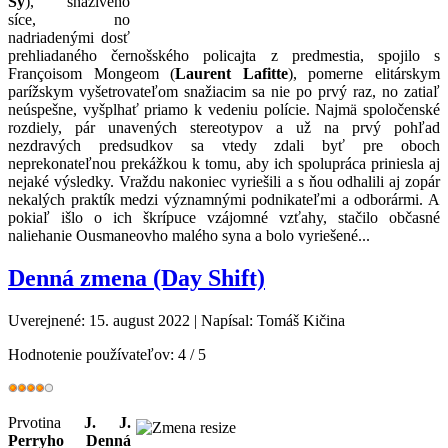
Sy
), snaživého
síce, no
nadriadenými dosť
prehliadaného černošského policajta z predmestia, spojilo s
Françoisom Mongeom (
Laurent Lafitte
), pomerne elitárskym
parížskym vyšetrovateľom snažiacim sa nie po prvý raz, no zatiaľ
neúspešne, vyšplhať priamo k vedeniu polície. Najmä spoločenské
rozdiely, pár unavených stereotypov a už na prvý pohľad
nezdravých predsudkov sa vtedy zdali byť pre oboch
neprekonateľnou prekážkou k tomu, aby ich spolupráca priniesla aj
nejaké výsledky. Vraždu nakoniec vyriešili a s ňou odhalili aj zopár
nekalých praktík medzi významnými podnikateľmi a odborármi. A
pokiaľ išlo o ich škrípuce vzájomné vzťahy, stačilo občasné
naliehanie Ousmaneovho malého syna a bolo vyriešené...
Denná zmena (Day Shift)
Uverejnené: 15. august 2022
|
Napísal: Tomáš Kičina
Hodnotenie používateľov:
4
/
5
Prvotina
J. J.
Perryho Denná