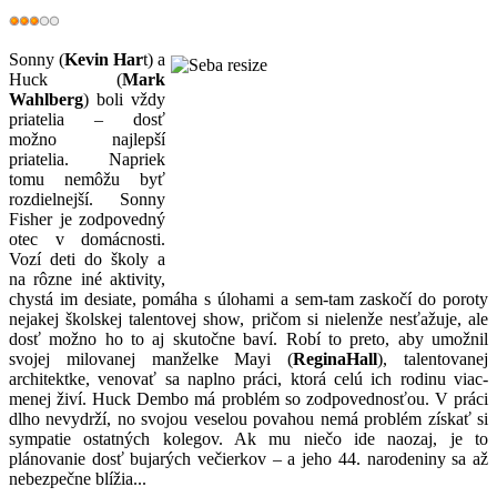
Sonny (
Kevin Har
t) a
Huck (
Mark
Wahlberg
) boli vždy
priatelia – dosť
možno najlepší
priatelia. Napriek
tomu nemôžu byť
rozdielnejší. Sonny
Fisher je zodpovedný
otec v domácnosti.
Vozí deti do školy a
na rôzne iné aktivity,
chystá im desiate, pomáha s úlohami a sem-tam zaskočí do poroty
nejakej školskej talentovej show, pričom si nielenže nesťažuje, ale
dosť možno ho to aj skutočne baví. Robí to preto, aby umožnil
svojej milovanej manželke Mayi (
Regina
Hall
), talentovanej
architektke, venovať sa naplno práci, ktorá celú ich rodinu viac-
menej živí. Huck Dembo má problém so zodpovednosťou. V práci
dlho nevydrží, no svojou veselou povahou nemá problém získať si
sympatie ostatných kolegov. Ak mu niečo ide naozaj, je to
plánovanie dosť bujarých večierkov – a jeho 44. narodeniny sa až
nebezpečne blížia...