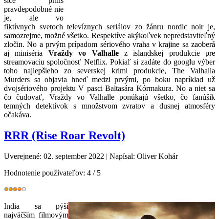
síce príliš
pravdepodobné nie
je, ale vo
fiktívnych svetoch televíznych seriálov zo žánru nordic noir je,
samozrejme, možné všetko. Respektíve akýkoľvek nepredstaviteľný
zločin. No a prvým prípadom sériového vraha v krajine sa zaoberá
aj miniséria
Vraždy vo Valhalle
z islandskej produkcie pre
streamovaciu spoločnosť Netflix. Pokiaľ si zadáte do googlu výber
toho najlepšieho zo severskej krimi produkcie, The Valhalla
Murders sa objavia hneď medzi prvými, po boku napríklad už
dvojsériového projektu V pasci Baltasára Kórmakura. No a niet sa
čo čudovať, Vraždy vo Valhalle ponúkajú všetko, čo fanúšik
temných detektívok s množstvom zvratov a dusnej atmosféry
očakáva.
RRR (Rise Roar Revolt)
Uverejnené: 02. september 2022
|
Napísal: Oliver Kohár
Hodnotenie používateľov:
4
/
5
India sa pýši
najväčším filmovým