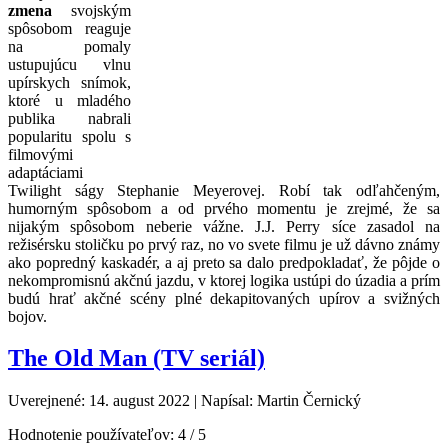
zmena
svojským
spôsobom reaguje
na pomaly
ustupujúcu vlnu
upírskych snímok,
ktoré u mladého
publika nabrali
popularitu spolu s
filmovými
adaptáciami
Twilight ságy Stephanie Meyerovej. Robí tak odľahčeným,
humorným spôsobom a od prvého momentu je zrejmé, že sa
nijakým spôsobom neberie vážne. J.J. Perry síce zasadol na
režisérsku stoličku po prvý raz, no vo svete filmu je už dávno známy
ako popredný kaskadér, a aj preto sa dalo predpokladať, že pôjde o
nekompromisnú akčnú jazdu, v ktorej logika ustúpi do úzadia a prím
budú hrať akčné scény plné dekapitovaných upírov a svižných
bojov.
The Old Man (TV seriál)
Uverejnené: 14. august 2022
|
Napísal: Martin Černický
Hodnotenie používateľov:
4
/
5