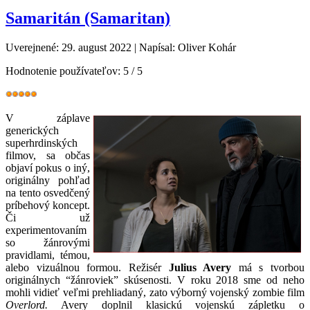
Samaritán (Samaritan)
Uverejnené: 29. august 2022
|
Napísal: Oliver Kohár
Hodnotenie používateľov:
5
/
5
V záplave
generických
superhrdinských
filmov, sa občas
objaví pokus o iný,
originálny pohľad
na tento osvedčený
príbehový koncept.
Či už
experimentovaním
so žánrovými
pravidlami, témou,
alebo vizuálnou formou. Režisér
Julius Avery
má s tvorbou
originálnych “žánroviek” skúsenosti. V roku 2018 sme od neho
mohli vidieť veľmi prehliadaný, zato výborný vojenský zombie film
Overlord.
Avery doplnil klasickú vojenskú zápletku o