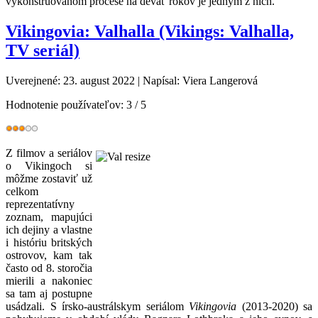
vykonštruovanom procese na deväť rokov je jedným z nich.
Vikingovia: Valhalla (Vikings: Valhalla,
TV seriál)
Uverejnené: 23. august 2022
|
Napísal: Viera Langerová
Hodnotenie používateľov:
3
/
5
Z filmov a seriálov
o Vikingoch si
môžme zostaviť už
celkom
reprezentatívny
zoznam, mapujúci
ich dejiny a vlastne
i históriu britských
ostrovov, kam tak
často od 8. storočia
mierili a nakoniec
sa tam aj postupne
usádzali. S írsko-austrálskym seriálom
Vikingovia
(2013-2020) sa