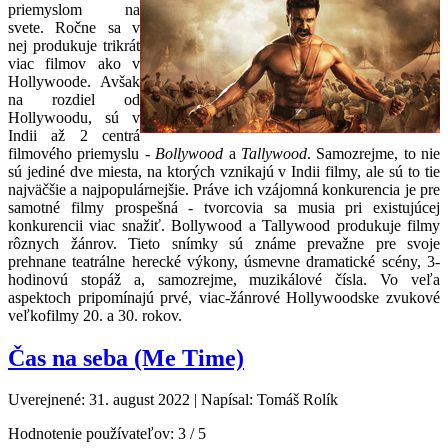
priemyslom na
svete. Ročne sa v
nej produkuje trikrát
viac filmov ako v
Hollywoode. Avšak
na rozdiel od
Hollywoodu, sú v
Indii až 2 centrá
filmového priemyslu -
Bollywood
a
Tallywood
. Samozrejme, to nie
sú jediné dve miesta, na ktorých vznikajú v Indii filmy, ale sú to tie
najväčšie a najpopulárnejšie. Práve ich vzájomná konkurencia je pre
samotné filmy prospešná - tvorcovia sa musia pri existujúcej
konkurencii viac snažiť. Bollywood a Tallywood produkuje filmy
rôznych žánrov. Tieto snímky sú známe prevažne pre svoje
prehnane teatrálne herecké výkony, úsmevne dramatické scény, 3-
hodinovú stopáž a, samozrejme, muzikálové čísla. Vo veľa
aspektoch pripomínajú prvé, viac-žánrové Hollywoodske zvukové
veľkofilmy 20. a 30. rokov.
Čas na seba (Me Time)
Uverejnené: 31. august 2022
|
Napísal: Tomáš Rolík
Hodnotenie používateľov:
3
/
5