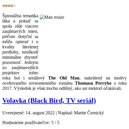
Špionážna tematika
láka a pokiaľ sa
spolu zíde viacero
zaujímavých mien,
pričom dotyční sa
môžu opierať i o
kvality literárnej
predlohy, neuškodí
minimálne zbystriť
pozornosť. Jedným
zo zaujímavejších
projektov tohto
roka bol i seriálový
The Old Man
, nakrútený na motívy
oceňovaného rovnomenného románu
Thomasa Perryho
z roku
2017. Výsledok je však trochu odlišný, ako asi niektorí očakávali.
Volavka (Black Bird, TV seriál)
Uverejnené: 14. august 2022
|
Napísal: Martin Černický
Hodnotenie používateľov:
5
/
5