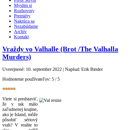
Press Servis
Myslim si
Rozhovory
Premiéry
Nakrúca sa
Nezabúdame
Archív
Kontakt
Vraždy vo Valhalle (Brot /The Valhalla
Murders)
Uverejnené: 10. september 2022
|
Napísal: Erik Binder
Hodnotenie používateľov:
5
/
5
Viete si predstaviť,
že v tak málo
zaľudnenej krajine,
ako je Island, môže
pôsobiť sériový
vrah? V realite to