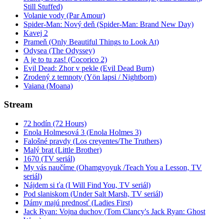
Still Stuffed)
Volanie vody (Par Amour)
Spider-Man: Nový deň (Spider-Man: Brand New Day)
Kavej 2
Prameň (Only Beautiful Things to Look At)
Odysea (The Odyssey)
A je to tu zas! (Cocorico 2)
Evil Dead: Zhor v pekle (Evil Dead Burn)
Zrodený z temnoty (Yön lapsi / Nightborn)
Vaiana (Moana)
Stream
72 hodín (72 Hours)
Enola Holmesová 3 (Enola Holmes 3)
Falošné pravdy (Los creyentes/The Truthers)
Malý brat (Little Brother)
1670 (TV seriál)
My vás naučíme (Ohamgyoyuk /Teach You a Lesson, TV
seriál)
Nájdem si ťa (I Will Find You, TV seriál)
Pod slaniskom (Under Salt Marsh, TV seriál)
Dámy majú prednosť (Ladies First)
Jack Ryan: Vojna duchov (Tom Clancy's Jack Ryan: Ghost