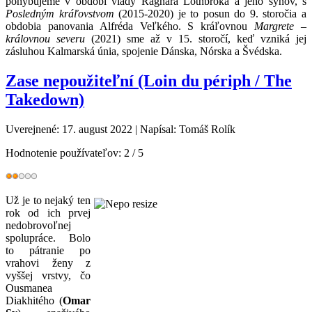
pohybujeme v období vlády Ragnara Lothbroka a jeho synov, s
Posledným kráľovstvom
(2015-2020) je to posun do 9. storočia a
obdobia panovania Alfréda Veľkého. S kráľovnou
Margrete –
královnou severu
(2021) sme až v 15. storočí, keď vzniká jej
zásluhou Kalmarská únia, spojenie Dánska, Nórska a Švédska.
Zase nepoužiteľní (Loin du périph / The
Takedown)
Uverejnené: 17. august 2022
|
Napísal: Tomáš Rolík
Hodnotenie používateľov:
2
/
5
Už je to nejaký ten
rok od ich prvej
nedobrovoľnej
spolupráce. Bolo
to pátranie po
vrahovi ženy z
vyššej vrstvy, čo
Ousmanea
Diakhitého (
Omar