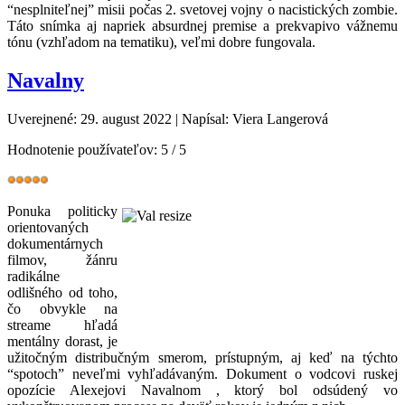
“nesplniteľnej” misii počas 2. svetovej vojny o nacistických zombie.
Táto snímka aj napriek absurdnej premise a prekvapivo vážnemu
tónu (vzhľadom na tematiku), veľmi dobre fungovala.
Navalny
Uverejnené: 29. august 2022
|
Napísal: Viera Langerová
Hodnotenie používateľov:
5
/
5
Ponuka politicky
orientovaných
dokumentárnych
filmov, žánru
radikálne
odlišného od toho,
čo obvykle na
streame hľadá
mentálny dorast, je
užitočným distribučným smerom, prístupným, aj keď na týchto
“spotoch” neveľmi vyhľadávaným. Dokument o vodcovi ruskej
opozície Alexejovi Navalnom , ktorý bol odsúdený vo