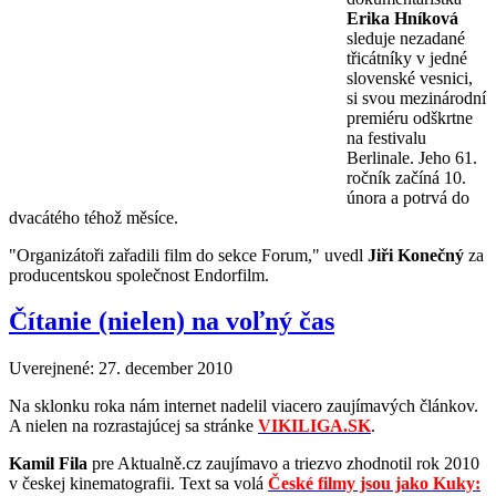
Erika Hníková
sleduje nezadané
třicátníky v jedné
slovenské vesnici,
si svou mezinárodní
premiéru odškrtne
na festivalu
Berlinale. Jeho 61.
ročník začíná 10.
února a potrvá do
dvacátého téhož měsíce.
"Organizátoři zařadili film do sekce Forum," uvedl
Jiři Konečný
za
producentskou společnost Endorfilm.
Čítanie (nielen) na voľný čas
Uverejnené: 27. december 2010
Na sklonku roka nám internet nadelil viacero zaujímavých článkov.
A nielen na rozrastajúcej sa stránke
VIKILIGA.SK
.
Kamil Fila
pre Aktualně.cz zaujímavo a triezvo zhodnotil rok 2010
v českej kinematografii. Text sa volá
České filmy jsou jako Kuky: