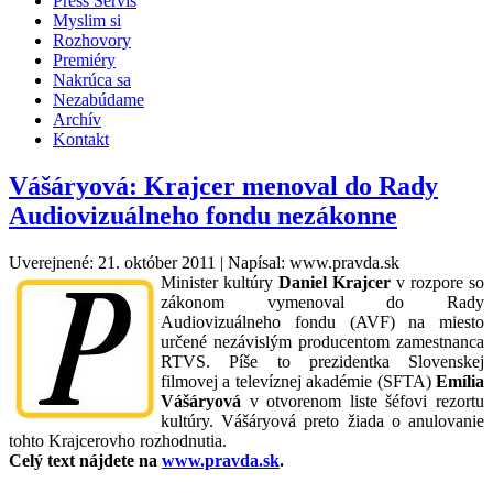
Press Servis
Myslim si
Rozhovory
Premiéry
Nakrúca sa
Nezabúdame
Archív
Kontakt
Vášáryová: Krajcer menoval do Rady
Audiovizuálneho fondu nezákonne
Uverejnené: 21. október 2011
|
Napísal: www.pravda.sk
Minister kultúry
Daniel Krajcer
v rozpore so
zákonom vymenoval do Rady
Audiovizuálneho fondu (AVF) na miesto
určené nezávislým producentom zamestnanca
RTVS. Píše to prezidentka Slovenskej
filmovej a televíznej akadémie (SFTA)
Emília
Vášáryová
v otvorenom liste šéfovi rezortu
kultúry. Vášáryová preto žiada o anulovanie
tohto Krajcerovho rozhodnutia.
Celý text nájdete na
www.pravda.sk
.