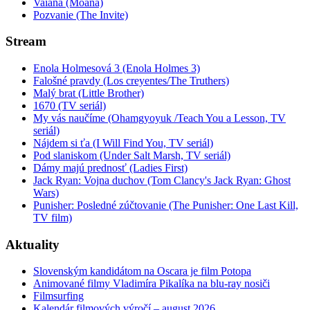
Vaiana (Moana)
Pozvanie (The Invite)
Stream
Enola Holmesová 3 (Enola Holmes 3)
Falošné pravdy (Los creyentes/The Truthers)
Malý brat (Little Brother)
1670 (TV seriál)
My vás naučíme (Ohamgyoyuk /Teach You a Lesson, TV
seriál)
Nájdem si ťa (I Will Find You, TV seriál)
Pod slaniskom (Under Salt Marsh, TV seriál)
Dámy majú prednosť (Ladies First)
Jack Ryan: Vojna duchov (Tom Clancy's Jack Ryan: Ghost
Wars)
Punisher: Posledné zúčtovanie (The Punisher: One Last Kill,
TV film)
Aktuality
Slovenským kandidátom na Oscara je film Potopa
Animované filmy Vladimíra Pikalíka na blu-ray nosiči
Filmsurfing
Kalendár filmových výročí – august 2026