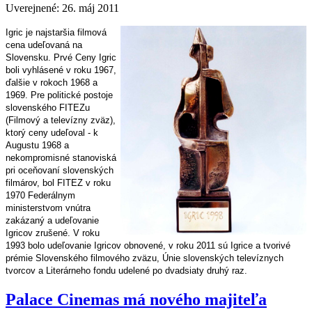
Uverejnené: 26. máj 2011
Igric je najstaršia filmová
cena udeľovaná na
Slovensku. Prvé Ceny Igric
boli vyhlásené v roku 1967,
ďalšie v rokoch 1968 a
1969. Pre politické postoje
slovenského FITEZu
(Filmový a televízny zväz),
ktorý ceny udeľoval - k
Augustu 1968 a
nekompromisné stanoviská
pri oceňovaní slovenských
filmárov, bol FITEZ v roku
1970 Federálnym
ministerstvom vnútra
zakázaný a udeľovanie
Igricov zrušené. V roku
1993 bolo udeľovanie Igricov obnovené, v roku 2011 sú Igrice a tvorivé
prémie Slovenského filmového zväzu, Únie slovenských televíznych
tvorcov a Literárneho fondu udelené po dvadsiaty druhý raz.
Palace Cinemas má nového majiteľa