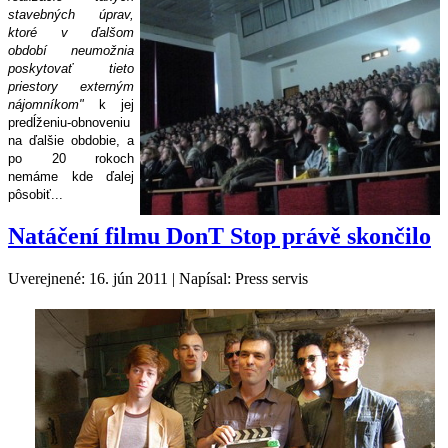
stavebných
úprav
,
ktoré
v
ďalšom
období
neumožnia
poskytovať
tieto
priestory
externým
nájomníkom
"
k
jej
predĺženiu
-
obnoveniu
na
d
alšie
obdobie
,
a
po
20
rokoch
nemáme
kde
ďalej
pôsobi
ť...
Natáčení filmu DonT Stop právě skončilo
Uverejnené: 16. jún 2011
|
Napísal: Press servis