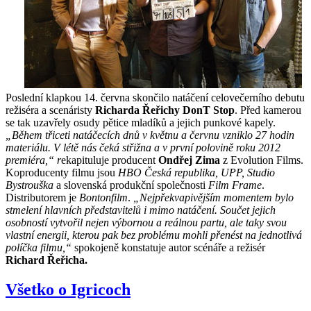
Poslední klapkou 14. června skončilo natáčení celovečerního debutu
režiséra a scenáristy
Richarda Řeřichy DonT Stop
. Před kamerou
se tak uzavřely osudy pětice mladíků a jejich punkové kapely.
„Během třiceti natáčecích dnů v květnu a červnu vzniklo 27 hodin
materiálu. V létě nás čeká střižna a v první polovině roku 2012
premiéra,“ r
ekapituluje producent
Ondřej Zima
z Evolution Films.
Koproducenty filmu jsou
HBO Česká republika, UPP, Studio
Bystrouška
a slovenská produkční společnosti
Film Frame
.
Distributorem je
Bontonfilm
.
„Nejpřekvapivějším momentem bylo
stmelení hlavních představitelů i mimo natáčení. Součet jejich
osobností vytvořil nejen výbornou a reálnou partu, ale taky svou
vlastní energii, kterou pak bez problému mohli přenést na jednotlivá
políčka filmu,“
spokojeně konstatuje autor scénáře a režisér
Richard Řeřicha.
Všetko o Igricoch