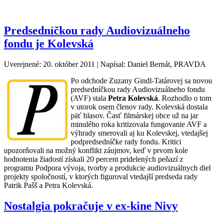
Predsedníčkou rady Audiovizuálneho
fondu je Kolevská
Uverejnené: 20. október 2011
|
Napísal: Daniel Bernát, PRAVDA
Po odchode Zuzany Gindl-Tatárovej sa novou
predsedníčkou rady Audiovizuálneho fondu
(AVF) stala
Petra Kolevská
. Rozhodlo o tom
v utorok osem členov rady. Kolevská dostala
päť hlasov. Časť filmárskej obce už na jar
minulého roka kritizovala fungovanie AVF a
výhrady smerovali aj ku Kolevskej, vtedajšej
podpredsedníčke rady fondu. Kritici
upozorňovali na možný konflikt záujmov, keď v prvom kole
hodnotenia žiadostí získali 20 percent pridelených peňazí z
programu Podpora vývoja, tvorby a produkcie audiovizuálnych diel
projekty spoločností, v ktorých figuroval vtedajší predseda rady
Patrik Pašš a Petra Kolevská.
Nostalgia pokračuje v ex-kine Nivy