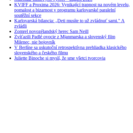
KVIFF a Proxima 2026: Vynikající trapnost na novém levelu,
pomalost a bizarnost v programu karlovarské paralelní
soutěžní sekce
Karlovarská bilancia: „Deti musíte to už zvládnuť sami." A
zvládli
Zomrel novozélandský herec Sam Neill
Zvíťazili Padlé ovocie z Mjanmarska a slovenský film
Milenec, nie bojovník
V Berlíne sa uskutoční retrospektívna prehliadka klasického
slovenského a českého filmu
Juliette Binoche si myslí, že sme všetci tvorcovia