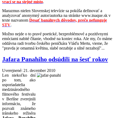
vrací se na stejné místo
.
Marazmus nielen Slovenskej televízie sa pokúša definovať a
analyzovať anonymný autor/autorka na stránke www.inaque.sk v
texte nazvanom
Desať banálnych dôvodov, prečo nefunguje
STV
.
Možno nejde o to pravé poetické, bezproblémové a pozitívnymi
emóciami nabité čítanie, vhodné na koniec roka. Ale my, čo máme
oddávna radi tvorbu českého peničkára Vláďu Mertu, vieme, že
"pravda je omamná květina, slabé nezabije a silné nezahojí"...
Jafara Panahiho odsúdili na šesť rokov
Uverejnené: 21. december 2010
Len niekoľko dní
po tom, ako
usporiadatelia
medzinárodného
filmového festivalu
v Berlíne zverejnili
informáciu, že
pozvali známeho
iránskeho režiséra
Jafara Panahiho