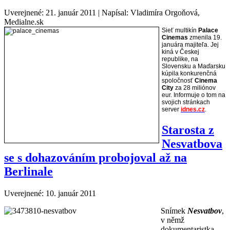
Uverejnené: 21. január 2011
|
Napísal: Vladimíra Orgoňová,
Medialne.sk
Sieť multikín
Palace
Cinemas
zmenila 19.
januára majiteľa. Jej
kiná v Českej
republike, na
Slovensku a Maďarsku
kúpila konkurenčná
spoločnosť
Cinema
City
za 28 miliónov
eur. Informuje o tom na
svojich stránkach
server
idnes.cz
.
Starosta z
Nesvatbova
se s dohazováním probojoval až na
Berlinale
Uverejnené: 10. január 2011
Snímek
Nesvatbov
,
v němž
dokumentaristka