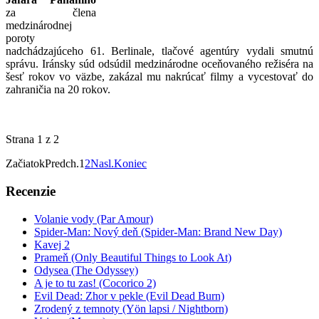
za člena
medzinárodnej
poroty
nadchádzajúceho 61. Berlinale, tlačové agentúry vydali smutnú
správu. Iránsky súd odsúdil medzinárodne oceňovaného režiséra na
šesť rokov vo väzbe, zakázal mu nakrúcať filmy a vycestovať do
zahraničia na 20 rokov.
Strana 1 z 2
Začiatok
Predch.
1
2
Nasl.
Koniec
Recenzie
Volanie vody (Par Amour)
Spider-Man: Nový deň (Spider-Man: Brand New Day)
Kavej 2
Prameň (Only Beautiful Things to Look At)
Odysea (The Odyssey)
A je to tu zas! (Cocorico 2)
Evil Dead: Zhor v pekle (Evil Dead Burn)
Zrodený z temnoty (Yön lapsi / Nightborn)