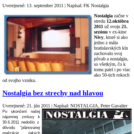
Uverejnené: 13. september 2011
|
Napísal: FK Nostalgia
Nostalgia
začne v
stredu
12.októbra
2011
už svoju
21.
sezónu
v ex-kine
Nivy
, ktoré si ako
jedno z mála
bratislavských kín
zachovalo svoj
pôvab a nostalgiu,
so všetkým, čo k
tomu patrí i po viac
ako 50-tich rokoch
od svojho vzniku.
Nostalgia bez strechy nad hlavou
Uverejnené: 21. jún 2011
|
Napísal: NOSTALGIA, Peter Gavalier
Po
ukončení
našej
nájomnej
zmluvy
k
30.6.2011
nedošlo
z
dôvodu
"
plánovanej
realizácie
takých