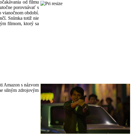
 očakávania od filmu
kutočne porovnávať s
vo vianočnom období.
čí. Snímka totiž nie
kým filmom, ktorý sa
nosti Amazon s názvom
čne silným zdrojovým