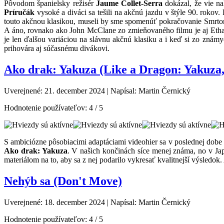
Pôvodom španielsky režisér
Jaume Collet-Serra
dokázal, že vie na
Príručák
vysoké a diváci sa tešili na akčnú jazdu v štýle 90. rokov
touto akčnou klasikou, museli by sme spomenúť pokračovanie Smrton
A áno, rovnako ako John McClane zo zmieňovaného filmu je aj Ethan
je len ďalšou variáciou na slávnu akčnú klasiku a i keď si zo zná
prihovára aj súčasnému divákovi.
Ako drak: Yakuza (Like a Dragon: Yakuza,
Uverejnené: 21. december 2024
|
Napísal: Martin Černický
Hodnotenie používateľov:
4
/
5
S ambiciózne pôsobiacimi adaptáciami videohier sa v poslednej dobe r
Ako drak: Yakuza
. V našich končinách síce menej známa, no v Ja
materiálom na to, aby sa z nej podarilo vykresať kvalitnejší výsledok
Nehýb sa (Don't Move)
Uverejnené: 18. december 2024
|
Napísal: Martin Černický
Hodnotenie používateľov:
4
/
5