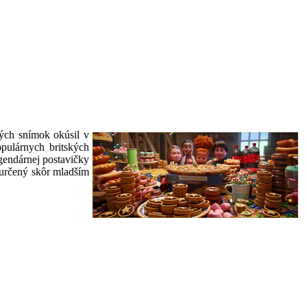
ných snímok okúsil v
opulárnych britských
egendárnej postavičky
e určený skôr mladším