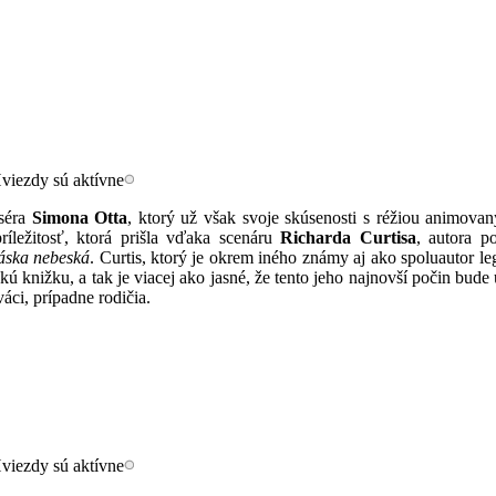
iséra
Simona Otta
, ktorý už však svoje skúsenosti s réžiou animova
ríležitosť, ktorá prišla vďaka scenáru
Richarda Curtisa
, autora p
áska nebeská
. Curtis, ktorý je okrem iného známy aj ako spoluautor l
kú knižku, a tak je viacej ako jasné, že tento jeho najnovší počin bud
áci, prípadne rodičia.