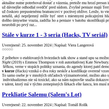
aktuálne nutne potreboval dostať z väzenia, pretože mu hrozí presun
už dávnejšie odhodlal svedčiť pred súdom. Zvyšné peniaze majú Terr
už čoskoro prepustenému bratrancovi v poctivej obžive. Lenže, to vt
netušil, aký nepríjemný môže byť stret s miestnymi policajnými hl
doňho úmyselne vrazia, zadržia ho a peniaze v batohu skonfiškujú pre p
neurobili po prvý raz...
Stále v kurze 1 - 3 seria (Hacks, TV seriál)
Uverejnené: 25. november 2024
|
Napísal: Viera Langerová
Z príbehov o etablovaných hviezdach talk show a stand upu sa možno 
Night
(2019) s Emmou Thompson v roli autoritatívnej Kate Newbury. D
šéfkou, verne v stopách politiky uznania, do agendy ktorej patrí dem
v kurze
(Hacks) vzniká o dva roky neskôr a konfiškuje overené vzorc
To samo osebe je v mnohých ohľadoch významotvorné, možno ako symbo
individualizmus nie sú toxické, ako sa nám najnovšie snažia dokazovať
v talent, ktorý má v týchto zemepisných šírkach ešte šancu, len musí ma
Prekliatie Salemu (Salem's Lot)
Uverejnené: 22. november 2024
|
Napísal: Tomáš Rolík