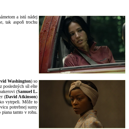
námetom a istú nádej
e, tak aspoň trochu
vid Washington
) so
z posledných síl ešte
oakerovi (
Samuel L.
r (
David Atkinson
)
ko vytrpeli. Môže to
ovicu potrebnej sumy
 piana tamto v rohu.