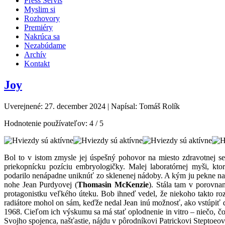
Press Servis
Myslim si
Rozhovory
Premiéry
Nakrúca sa
Nezabúdame
Archív
Kontakt
Joy
Uverejnené: 27. december 2024
|
Napísal: Tomáš Rolík
Hodnotenie používateľov:
4
/
5
Bol to v istom zmysle jej úspešný pohovor na miesto zdravotnej s
priekopnícku pozíciu embryologičky. Malej laboratórnej myši, kto
podarilo nenápadne uniknúť zo sklenenej nádoby. A kým ju pekne na š
nohe Jean Purdyovej (
Thomasin McKenzie
). Stála tam v porovna
protagonistku veľkého úteku. Bob ihneď vedel, že niekoho takto r
radiátore mohol on sám, keďže nedal Jean inú možnosť, ako vstúpiť d
1968. Cieľom ich výskumu sa má stať oplodnenie in vitro – niečo, č
Svojho spojenca, našťastie, nájdu v pôrodníkovi Patrickovi Steptoeov