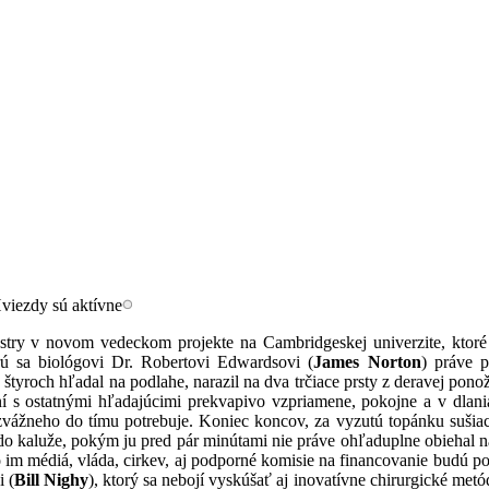
estry v novom vedeckom projekte na Cambridgeskej univerzite, ktoré
rú sa biológovi Dr. Robertovi Edwardsovi (
James Norton
) práve p
tyroch hľadal na podlahe, narazil na dva trčiace prsty z deravej pono
ní s ostatnými hľadajúcimi prekvapivo vzpriamene, pokojne a v dlan
ozvážneho do tímu potrebuje. Koniec koncov, za vyzutú topánku suši
o kaluže, pokým ju pred pár minútami nie práve ohľaduplne obiehal na 
o im médiá, vláda, cirkev, aj podporné komisie na financovanie budú p
i (
Bill Nighy
), ktorý sa nebojí vyskúšať aj inovatívne chirurgické metód