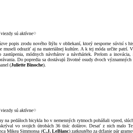
ve popis zrodu nového štýlu v obliekaní, ktorý nesporne súvisí s hi
useli odraziť aj na materiálnej kultúre. A k tej móda určite patrí. V
eho zastúpenia, módnych návrhárov a návrháriek. Prelom a inovácia
ávania. Do popredia sa dostávajú životné osudy dvoch významných 
anel (
Juliette Binoche
).
hy na pedáloch bicykla ho v nemenných rytmoch poháňali vpred, slúch
e skrýval vo svojich útrobách 36 tisíc dolárov. Desať z nich malo
ranca Mikea Simmonsa (
C.J. LeBlanc
) zatknutého za držanie pár gramov