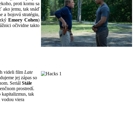
ekoho, proti komu sa
ť ako jemu, tak snáď
e a bojovú stratégiu,
izký
Emory Cohen
)
ážnici očividne takto
h videli film
Late
dujeme jej zápas so
inom. Seriál
Stále
renčnom prostredí.
kapitalizmus, tak
d vodou viera