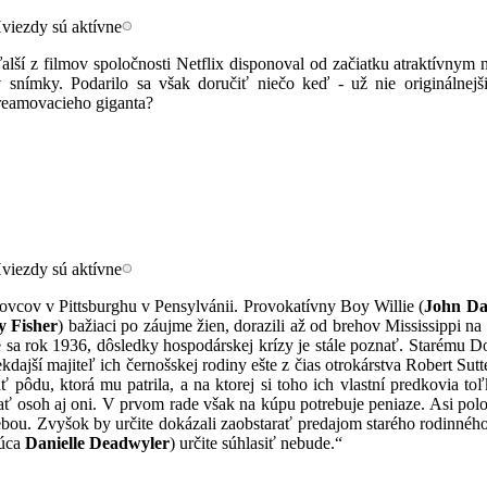
lší z filmov spoločnosti Netflix disponoval od začiatku atraktívnym 
snímky. Podarilo sa však doručiť niečo keď - už nie originálnejši
treamovacieho giganta?
ovcov v Pittsburghu v Pensylvánii. Provokatívny Boy Willie (
John Da
y Fisher
) bažiaci po záujme žien, dorazili až od brehov Mississippi na 
sa rok 1936, dôsledky hospodárskej krízy je stále poznať. Starému D
dajší majiteľ ich černošskej rodiny ešte z čias otrokárstva Robert Sutte
pôdu, ktorá mu patrila, a na ktorej si toho ich vlastní predkovia toľ
 osoh aj oni. V prvom rade však na kúpu potrebuje peniaze. Asi pol
ebou. Zvyšok by určite dokázali zaobstarať predajom starého rodinného
júca
Danielle Deadwyler
) určite súhlasiť nebude.“