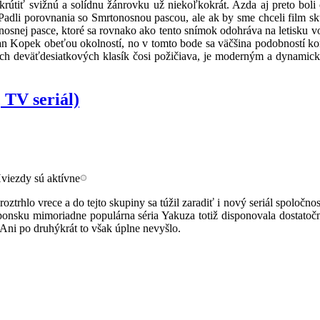
krútiť svižnú a solídnu žánrovku už niekoľkokrát. Azda aj preto boli
. Padli porovnania so Smrtonosnou pascou, ale ak by sme chceli film s
osnej pasce, ktoré sa rovnako ako tento snímok odohráva na letisku 
 Kopek obeťou okolností, no v tomto bode sa väčšina podobností kon
mych deväťdesiatkových klasík čosi požičiava, je moderným a dynamic
 TV seriál)
oztrhlo vrece a do tejto skupiny sa túžil zaradiť i nový seriál spoloč
ponsku mimoriadne populárna séria Yakuza totiž disponovala dostato
. Ani po druhýkrát to však úplne nevyšlo.