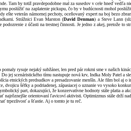
 inde. Tam by totiž pravdepodobne mal za susedov v cele hneď vedľa ni
ymu poslúžiť na zaplatenie pickupu, čo by v budúcnosti mohol poslúži
edy ešte veterán námornej pechoty, oceňovaný expert na boj bezo zbran
iadkami. Strážnici Evan Marston (
David Denman
) a Steve Lann (sl
odozrenie z účasti na trestnej činnosti. Je jedno z akej, pretože to str
pomaly rysuje nejaký subžáner, len pred pár rokmi sme v našich kinác
o jej scenáristického tímu nastupuje nová krv, Indka Moly Patel a sle
olícia etnických predsudkov a presadzovanie menšín. Ale film bol aj o 
e, dvojicu šéfky a podriadenej, zápasiacej o uznanie vo vysoko konku
lický part, dokazujúci, že konzervatívne hodnoty stále platia a ako 
 najrôznejšie orientovaní ľavicoví aktivisti. Optimizmus stále drží na
ť trpezlivosť a šťastie. Aj o tomto je tu reč.