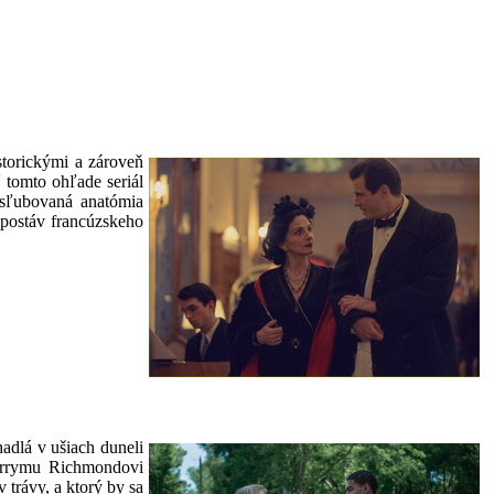
storickými a zároveň
 tomto ohľade seriál
, sľubovaná anatómia
postáv francúzskeho
adlá v ušiach duneli
 Terrymu Richmondovi
 trávy, a ktorý by sa