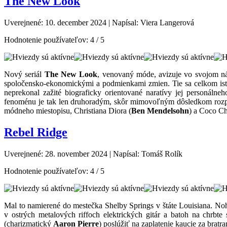
The New Look
Uverejnené: 10. december 2024
|
Napísal: Viera Langerová
Hodnotenie používateľov:
4
/
5
Nový seriál
The New Look
, venovaný móde, avizuje vo svojom náz
spoločensko-ekonomickými a podmienkami zmien. Tie sa celkom iste m
neprekonal zažité biograficky orientované naratívy jej personáln
fenoménu je tak len druhoradým, skôr mimovoľným dôsledkom rozpr
módneho miestopisu, Christiana Diora (
Ben Mendelsohn
) a Coco Ch
Rebel Ridge
Uverejnené: 28. november 2024
|
Napísal: Tomáš Rolík
Hodnotenie používateľov:
4
/
5
Mal to namierené do mestečka Shelby Springs v štáte Louisiana. No
v ostrých metalových riffoch elektrických gitár a batoh na chrbt
(charizmatický
Aaron Pierre
) poslúžiť na zaplatenie kaucie za brat