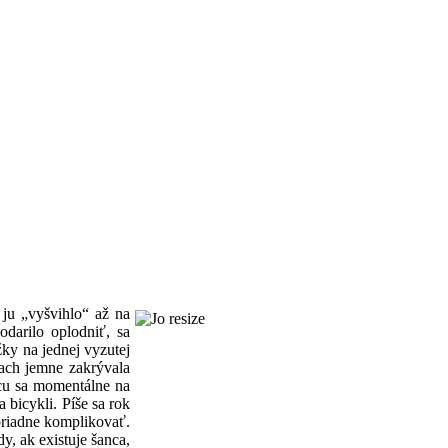
 ju „vyšvihlo“ až na
odarilo oplodniť, sa
žky na jednej vyzutej
iach jemne zakrývala
acu sa momentálne na
bicykli. Píše sa rok
oriadne komplikovať.
y, ak existuje šanca,