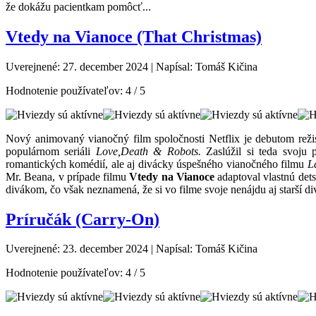
že dokážu pacientkam pomôcť...
Vtedy na Vianoce (That Christmas)
Uverejnené: 27. december 2024
|
Napísal: Tomáš Kičina
Hodnotenie používateľov:
4
/
5
Nový animovaný vianočný film spoločnosti Netflix je debutom rež
populárnom seriáli
Love,
Death & Robots.
Zaslúžil si teda svoju p
romantických komédií, ale aj divácky úspešného vianočného filmu
L
Mr. Beana, v prípade filmu
Vtedy na Vianoce
adaptoval vlastnú dets
divákom, čo však neznamená, že si vo filme svoje nenájdu aj starší div
Príručák (Carry-On)
Uverejnené: 23. december 2024
|
Napísal: Tomáš Kičina
Hodnotenie používateľov:
4
/
5