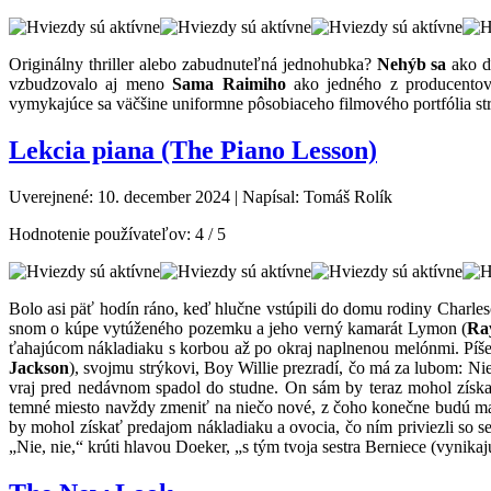
Originálny thriller alebo zabudnuteľná jednohubka?
Nehýb sa
ako ďa
vzbudzovalo aj meno
Sama Raimiho
ako jedného z producentov 
vymykajúce sa väčšine uniformne pôsobiaceho filmového portfólia s
Lekcia piana (The Piano Lesson)
Uverejnené: 10. december 2024
|
Napísal: Tomáš Rolík
Hodnotenie používateľov:
4
/
5
Bolo asi päť hodín ráno, keď hlučne vstúpili do domu rodiny Charles
snom o kúpe vytúženého pozemku a jeho verný kamarát Lymon (
Ra
ťahajúcom nákladiaku s korbou až po okraj naplnenou melónmi. Píše 
Jackson
), svojmu strýkovi, Boy Willie prezradí, čo má za lubom: Niek
vraj pred nedávnom spadol do studne. On sám by teraz mohol získať 
temné miesto navždy zmeniť na niečo nové, z čoho konečne budú mať
by mohol získať predajom nákladiaku a ovocia, čo ním priviezli so s
„Nie, nie,“ krúti hlavou Doeker, „s tým tvoja sestra Berniece (vynika