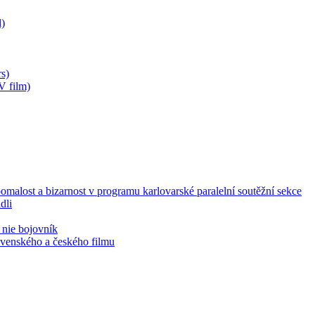
)
s)
V film)
malost a bizarnost v programu karlovarské paralelní soutěžní sekce
dli
 nie bojovník
lovenského a českého filmu