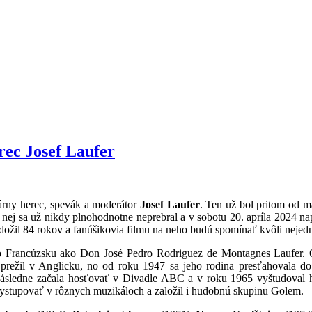
rec Josef Laufer
árny herec, spevák a moderátor
Josef Laufer
. Ten už bol pritom od 
 nej sa už nikdy plnohodnotne neprebral a v sobotu 20. apríla 2024 n
 dožil 84 rokov a fanúšikovia filmu na neho budú spomínať kvôli nejedne
vo Francúzsku ako Don José Pedro Rodriguez de Montagnes Laufer. 
prežil v Anglicku, no od roku 1947 sa jeho rodina presťahovala d
y, následne začala hosťovať v Divadle ABC a v roku 1965 vyštudova
 vystupovať v rôznych muzikáloch a založil i hudobnú skupinu Golem.