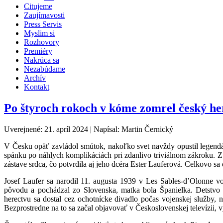
Citujeme
Zaujímavosti
Press Servis
Myslim si
Rozhovory
Premiéry
Nakrúca sa
Nezabúdame
Archív
Kontakt
Po štyroch rokoch v kóme zomrel český he
Uverejnené: 21. apríl 2024
|
Napísal: Martin Černický
V Česku opäť zavládol smútok, nakoľko svet navždy opustil legend
spánku po náhlych komplikáciách pri zdanlivo triviálnom zákroku. Z
zástave srdca, čo potvrdila aj jeho dcéra Ester Lauferová. Celkovo sa
Josef Laufer sa narodil 11. augusta 1939 v Les Sables-d’Olonne 
pôvodu a pochádzal zo Slovenska, matka bola Španielka. Detstvo 
herectvu sa dostal cez ochotnícke divadlo počas vojenskej služb
Bezprostredne na to sa začal objavovať v Československej televízii,