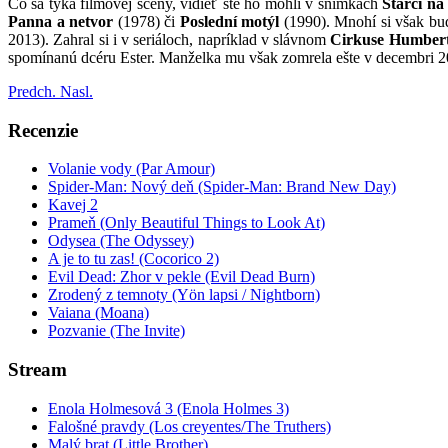
Čo sa týka filmovej scény, vidieť ste ho mohli v snímkach
Starci na
Panna a netvor
(1978) či
Poslední motýl
(1990). Mnohí si však bud
2013). Zahral si i v seriáloch, napríklad v slávnom
Cirkuse Humber
spomínanú dcéru Ester. Manželka mu však zomrela ešte v decembri 20
Predch.
Nasl.
Recenzie
Volanie vody (Par Amour)
Spider-Man: Nový deň (Spider-Man: Brand New Day)
Kavej 2
Prameň (Only Beautiful Things to Look At)
Odysea (The Odyssey)
A je to tu zas! (Cocorico 2)
Evil Dead: Zhor v pekle (Evil Dead Burn)
Zrodený z temnoty (Yön lapsi / Nightborn)
Vaiana (Moana)
Pozvanie (The Invite)
Stream
Enola Holmesová 3 (Enola Holmes 3)
Falošné pravdy (Los creyentes/The Truthers)
Malý brat (Little Brother)