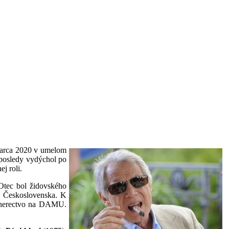
marca 2020 v umelom
aposledy vydýchol po
j roli.
Otec bol židovského
o Československa. K
l herectvo na DAMU.