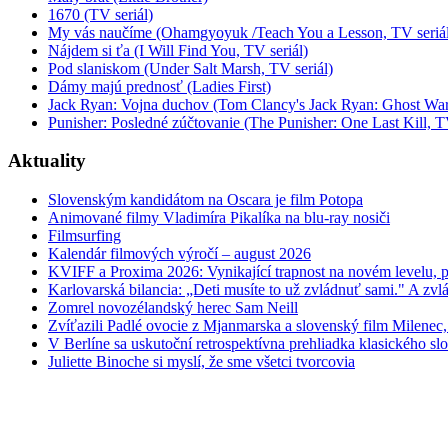
1670 (TV seriál)
My vás naučíme (Ohamgyoyuk /Teach You a Lesson, TV seriál
Nájdem si ťa (I Will Find You, TV seriál)
Pod slaniskom (Under Salt Marsh, TV seriál)
Dámy majú prednosť (Ladies First)
Jack Ryan: Vojna duchov (Tom Clancy's Jack Ryan: Ghost War
Punisher: Posledné zúčtovanie (The Punisher: One Last Kill, T
Aktuality
Slovenským kandidátom na Oscara je film Potopa
Animované filmy Vladimíra Pikalíka na blu-ray nosiči
Filmsurfing
Kalendár filmových výročí – august 2026
KVIFF a Proxima 2026: Vynikající trapnost na novém levelu, po
Karlovarská bilancia: „Deti musíte to už zvládnuť sami." A zvlá
Zomrel novozélandský herec Sam Neill
Zvíťazili Padlé ovocie z Mjanmarska a slovenský film Milenec,
V Berlíne sa uskutoční retrospektívna prehliadka klasického s
Juliette Binoche si myslí, že sme všetci tvorcovia