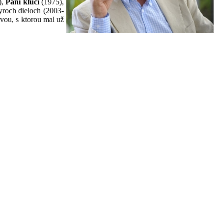
,
Páni kluci
(1975),
tyroch dieloch (2003-
vou, s ktorou mal už