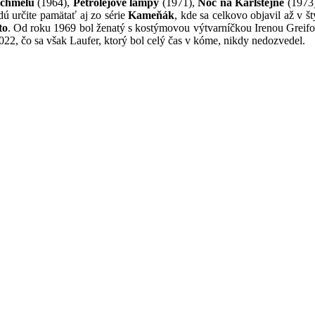
 chmelu
(1964),
Petrolejové lampy
(1971),
Noc na Karlštejne
(1973)
ú určite pamätať aj zo série
Kameňák
, kde sa celkovo objavil až v š
to
. Od roku 1969 bol ženatý s kostýmovou výtvarníčkou Irenou Greifo
22, čo sa však Laufer, ktorý bol celý čas v kóme, nikdy nedozvedel.