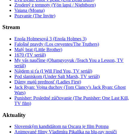
Zrodený z temnoty (Yön lapsi / Nightborn)
Vaiana (Moana)
Pozvanie (The Invite)
Stream
Enola Holmesová 3 (Enola Holmes 3)
Falošné pravdy (Los creyentes/The Truthers)
Malý brat (Little Brother)
1670 (TV seriál)
My vás naučíme (Ohamgyoyuk /Teach You a Lesson, TV
seriál)
Nájdem si ťa (I Will Find You, TV seriál)
Pod slaniskom (Under Salt Marsh, TV seriál)
Dámy majú prednosť (Ladies First)
Jack Ryan: Vojna duchov (Tom Clancy's Jack Ryan: Ghost
Wars)
Punisher: Posledné zúčtovanie (The Punisher: One Last Kill,
TV film)
Aktuality
Slovenským kandidátom na Oscara je film Potopa
Animované filmy Vladimíra Pikalíka na blu-ray nosiči