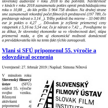
slovenskej audiovízie v roku 2018 to iba potvrdili. Návštevnosť
v kinách v roku 2018 zaznamenala pokles oproti predchádzajúcemu
roku o 10,88 _, do kín prišlo 5 964 758 divákov. Na druhej strane
sme zaznamenali rekordný počet filmových predstavení (197 789, čo
predstavuje nárast o 3,14 _). Tržby poklesli iba mierne – 33 040 891
eur je pokles o 4,27 _. Dôvodom je zvýšenie priemernej ceny
vstupeniek z 5,16 na 5,54 eur, čo je nárast o 7,42 _. Považujeme to
za dôkaz, že slovenskej ekonomike sa vo všeobecnosti darí, stúpa
priemerná mzda, a tým aj ekonomické možnosti domácností
a prevádzkovatelia kín na tento fakt rýchlo zareagovali.
Vlani si SFÚ pripomenul 55. výročie a
odovzdával ocenenia
Uverejnené: 27. február 2019
|
Napísal: Simona Nôtová
V minulom roku
Slovenský filmový
ústav
(SFÚ)
oslávil 55. výročie
svojho vzniku.
Rôznymi
aktivitami si
pripomenul aj