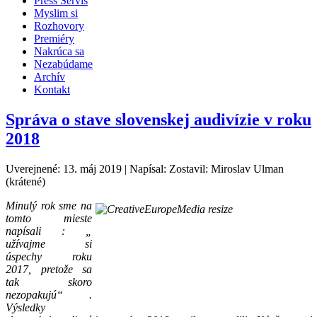
Press Servis
Myslim si
Rozhovory
Premiéry
Nakrúca sa
Nezabúdame
Archív
Kontakt
Správa o stave slovenskej audivízie v roku
2018
Uverejnené: 13. máj 2019
|
Napísal: Zostavil: Miroslav Ulman
(krátené)
Minulý rok sme na
tomto mieste
napísali : „
užívajme si
úspechy roku
2017, pretože sa
tak skoro
nezopakujú“ .
Výsledky