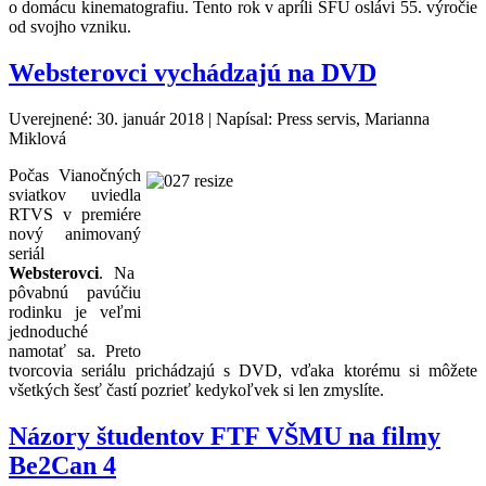
o domácu kinematografiu. Tento rok v apríli SFÚ oslávi 55. výročie
od svojho vzniku.
Websterovci vychádzajú na DVD
Uverejnené: 30. január 2018
|
Napísal: Press servis, Marianna
Miklová
Počas Vianočných
sviatkov uviedla
RTVS v premiére
nový animovaný
seriál
Websterovci
. Na
pôvabnú pavúčiu
rodinku je veľmi
jednoduché
namotať sa. Preto
tvorcovia seriálu prichádzajú s DVD, vďaka ktorému si môžete
všetkých šesť častí pozrieť kedykoľvek si len zmyslíte.
Názory študentov FTF VŠMU na filmy
Be2Can 4