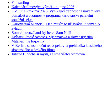
Filmsurfing
Kalendár filmových výročí – august 2026
KVIFF a Proxima 2026: Vynikající trapnost na novém levelu,
pomalost a bizarnost v programu karlovarské paralelní
soutěžní sekce
Karlovarská bilancia: „Deti musíte to už zvládnuť sami." A
zvládli
Zomrel novozélandský herec Sam Neill
Zvíťazili Padlé ovocie z Mjanmarska a slovenský film
Milenec, nie bojovník
V Berlíne sa uskutoční retrospektívna prehliadka klasického
slovenského a českého filmu
Juliette Binoche si myslí, že sme všetci tvorcovia