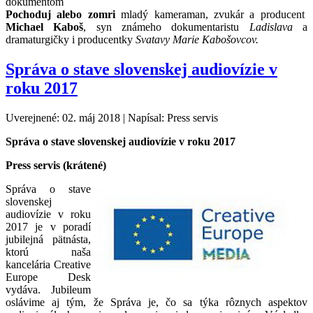
dokumentom
Pochoduj alebo zomri
mladý kameraman, zvukár a producent
Michael Kaboš
, syn známeho dokumentaristu
Ladislava
a
dramaturgičky i producentky
Svatavy Marie Kabošovcov.
Správa o stave slovenskej audiovízie v
roku 2017
Uverejnené: 02. máj 2018
|
Napísal: Press servis
Správa o stave slovenskej audiovízie v roku 2017
Press servis (krátené)
Správa o stave
slovenskej
audiovízie v roku
2017 je v poradí
jubilejná pätnásta,
ktorú naša
kancelária Creative
Europe Desk
vydáva. Jubileum
oslávime aj tým, že Správa je, čo sa týka rôznych aspektov