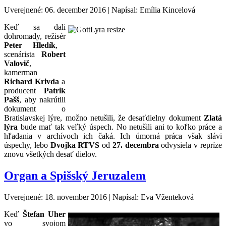
Uverejnené: 06. december 2016
|
Napísal: Emília Kincelová
Keď sa dali
dohromady, režisér
Peter Hledík
,
scenárista
Robert
Valovič
,
kamerman
Richard Krivda
a
producent
Patrik
Pašš
, aby nakrútili
dokument o
Bratislavskej lýre, možno netušili, že desaťdielny dokument
Zlatá
lýra
bude mať tak veľký úspech. No netušili ani to koľko práce a
hľadania v archívoch ich čaká. Ich úmorná práca však slávi
úspechy, lebo
Dvojka RTVS
od
27. decembra
odvysiela v repríze
znovu všetkých desať dielov.
Organ a Spišský Jeruzalem
Uverejnené: 18. november 2016
|
Napísal: Eva Vženteková
Keď
Štefan Uher
vo svojom