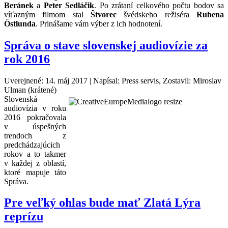
Beránek
a
Peter Sedláčik
. Po zrátaní celkového počtu bodov sa
víťazným filmom stal
Štvorec
švédskeho režiséra
Rubena
Östlunda
. Prinášame vám výber z ich hodnotení.
Správa o stave slovenskej audiovízie za
rok 2016
Uverejnené: 14. máj 2017
|
Napísal: Press servis, Zostavil: Miroslav
Ulman (krátené)
Slovenská
audiovízia v roku
2016 pokračovala
v úspešných
trendoch z
predchádzajúcich
rokov a to takmer
v každej z oblastí,
ktoré mapuje táto
Správa.
Pre veľký ohlas bude mať Zlatá Lýra
reprízu