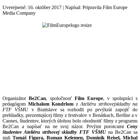
Uverejnené: 16. október 2017
|
Napísal: Pripravila Film Europe
Media Company
Organizátor
Be2Can
, spoločnosť
Film Europe
, v spolupráci s
pedagógom
Michalom Kondrlom
z
Ateliéru strihovej
skladby na
FTF VŠMU
v Bratislave sa rozhodli po prvýkrát zapojiť do
prehliadky, prezentujúcej filmy z festivalov v Benátkach, Berlíne a v
Cannes, študentov, ktorých úlohou bolo ohodnotiť filmy z programu
Be2Can a napísať na ne svoj názor. Prvými porotcami
Ceny
študentov Ateliéru strihovej skladby FTF VŠMU
na Be2Can sa
stali
Tomáš
Figura, Roman Kelemen, Dominik Reisel, Michal