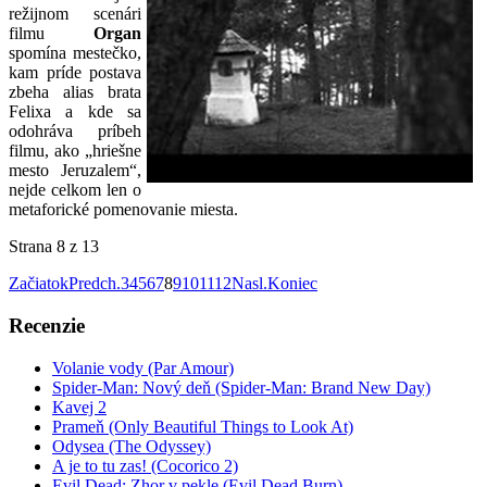
režijnom scenári
filmu
Organ
spomína mestečko,
kam príde postava
zbeha alias brata
Felixa a kde sa
odohráva príbeh
filmu, ako „hriešne
mesto Jeruzalem“,
nejde celkom len o
metaforické pomenovanie miesta.
Strana 8 z 13
Začiatok
Predch.
3
4
5
6
7
8
9
10
11
12
Nasl.
Koniec
Recenzie
Volanie vody (Par Amour)
Spider-Man: Nový deň (Spider-Man: Brand New Day)
Kavej 2
Prameň (Only Beautiful Things to Look At)
Odysea (The Odyssey)
A je to tu zas! (Cocorico 2)
Evil Dead: Zhor v pekle (Evil Dead Burn)