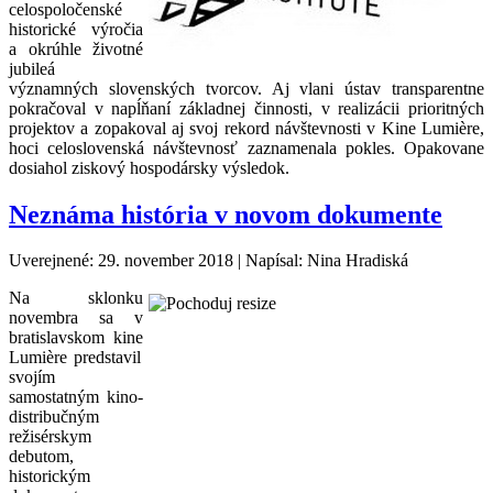
celospoločenské
historické výročia
a okrúhle životné
jubileá
významných slovenských tvorcov. Aj vlani ústav transparentne
pokračoval v napĺňaní základnej činnosti, v realizácii prioritných
projektov a zopakoval aj svoj rekord návštevnosti v Kine Lumière,
hoci celoslovenská návštevnosť zaznamenala pokles. Opakovane
dosiahol ziskový hospodársky výsledok.
Neznáma história v novom dokumente
Uverejnené: 29. november 2018
|
Napísal: Nina Hradiská
Na sklonku
novembra sa v
bratislavskom kine
Lumière
predstavil
svojím
samostatným kino-
distribučným
režisérskym
debutom,
historickým