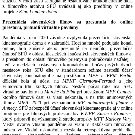
služieb. V roku 2020 sa digitálne reštaurované krátkometrážne diela
z filmového archívu SFÚ uvádzali aj ako predfilmy v online
projekte
Kino Lumière doma.
Prezentácia slovenských filmov sa presunula do online
priestoru, pribudli virtuálne pavilóny
Pandémia v roku 2020 zásadne ovplyvnila prezentáciu slovenskej
kinematografie doma a v zahraničí. Hoci sa mnohé podujatia konali
online, boli zrušené alebo presunuté na neurčito, prezentačná
činnosť SFÚ v oblasti klasických i súčasných slovenských filmov aj
s presahom do oblasti filmového priemyslu pokračovala naďalej, i
keď v medziach nastavených koronakrízou. Počas prvých dvoch
mesiacov roka SFÚ ešte v štandardnom režime zastrešil účasť
slovenskej kinematografie na prestížnom
MFF a EFM Berlín,
dôležitá bola aj účasť na
MFKF Clermont-Ferrand
a jeho
Filmovom trhu krátkych filmov. Neskôr počas roka mal SFÚ
virtuálne pavilóny na
Marché du Film
pri prestížnom
MFF Cannes
,
ktorého filmová časť sa vlani nekonala, a na trhu animovaných
filmov
MIFA 2020
pri významnom
MF animovaných filmov v
Annecy
. SFÚ zabezpečil účasť slovenskej kinematografie aj v online
programe pre filmových profesionálov
KVIFF Eastern Promises
,
ktorý pripravil najvýznamnejší stredoeurópsky
MFF Karlovy Vary
.
Medzi dvoma vlnami pandémie sa vlani v Rakúskom filmovom
múzeu vo Viedni uskutočnila rozsiahla retrospektívna prehliadka