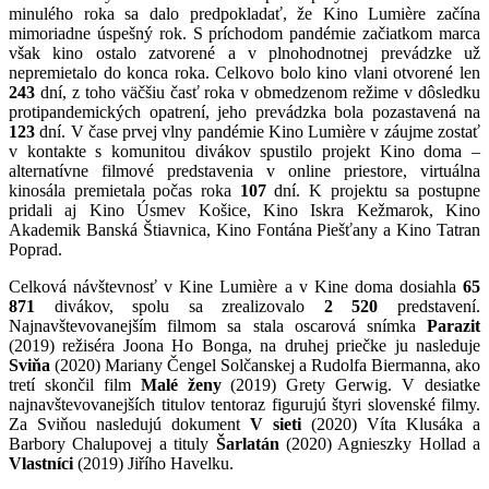
minulého roka sa dalo predpokladať, že Kino Lumière začína
mimoriadne úspešný rok. S príchodom pandémie začiatkom marca
však kino ostalo zatvorené a v plnohodnotnej prevádzke už
nepremietalo do konca roka. Celkovo bolo kino vlani otvorené len
243
dní, z toho väčšiu časť roka v obmedzenom režime v dôsledku
protipandemických opatrení, jeho prevádzka bola pozastavená na
123
dní. V čase prvej vlny pandémie Kino Lumière v záujme zostať
v kontakte s komunitou divákov spustilo projekt Kino doma –
alternatívne filmové predstavenia v online priestore, virtuálna
kinosála premietala počas roka
107
dní. K projektu sa postupne
pridali aj Kino Úsmev Košice, Kino Iskra Kežmarok, Kino
Akademik Banská Štiavnica, Kino Fontána Piešťany a Kino Tatran
Poprad.
Celková návštevnosť v Kine Lumière a v Kine doma dosiahla
65
871
divákov, spolu sa zrealizovalo
2 520
predstavení.
Najnavštevovanejším filmom sa stala oscarová snímka
Parazit
(2019) režiséra Joona Ho Bonga, na druhej priečke ju nasleduje
Sviňa
(2020) Mariany Čengel Solčanskej a Rudolfa Biermanna, ako
tretí skončil film
Malé ženy
(2019) Grety Gerwig. V desiatke
najnavštevovanejších titulov tentoraz figurujú štyri slovenské filmy.
Za Sviňou nasledujú dokument
V sieti
(2020) Víta Klusáka a
Barbory Chalupovej a tituly
Šarlatán
(2020) Agnieszky Hollad a
Vlastníci
(2019) Jiřího Havelku.