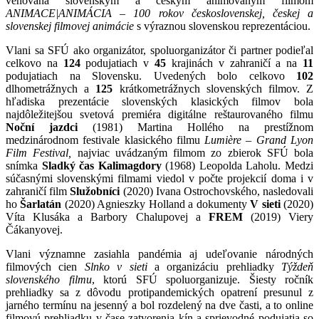
venovaná slovenským a českým animovaným filmom
ANIMACE|ANIMÁCIA – 100 rokov československej, českej a
slovenskej filmovej animácie
s výraznou slovenskou reprezentáciou.
Vlani sa SFÚ ako organizátor, spoluorganizátor či partner podieľal
celkovo na
124
podujatiach v
45
krajinách v zahraničí a na
11
podujatiach na Slovensku. Uvedených bolo celkovo
102
dlhometrážnych a
125
krátkometrážnych slovenských filmov. Z
hľadiska prezentácie slovenských klasických filmov bola
najdôležitejšou svetová premiéra digitálne reštaurovaného filmu
Noční jazdci
(1981) Martina Hollého na prestížnom
medzinárodnom festivale klasického filmu
Lumière – Grand Lyon
Film Festival,
najviac uvádzaným filmom zo zbierok SFÚ bola
snímka
Sladký čas Kalimagdory
(1968) Leopolda Laholu. Medzi
súčasnými slovenskými filmami viedol v počte projekcií doma i v
zahraničí film
Služobníci
(2020) Ivana Ostrochovského, nasledovali
ho
Šarlatán
(2020) Agnieszky Holland a dokumenty
V sieti
(2020)
Víta Klusáka a Barbory Chalupovej a
FREM
(2019) Viery
Čákanyovej.
Vlani významne zasiahla pandémia aj udeľovanie národných
filmových cien
Slnko v sieti
a organizáciu prehliadky
Týždeň
slovenského filmu
, ktorú SFÚ spoluorganizuje. Šiesty ročník
prehliadky sa z dôvodu protipandemických opatrení presunul z
jarného termínu na jesenný a bol rozdelený na dve časti, a to online
filmovú prehliadku v čase zatvorenia kín a sprievodné podujatia so