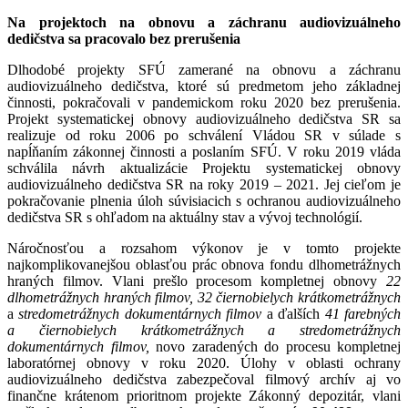
Na projektoch na obnovu a záchranu audiovizuálneho
dedičstva sa pracovalo bez prerušenia
Dlhodobé projekty SFÚ zamerané na obnovu a záchranu
audiovizuálneho dedičstva, ktoré sú predmetom jeho základnej
činnosti, pokračovali v pandemickom roku 2020 bez prerušenia.
Projekt systematickej obnovy audiovizuálneho dedičstva SR sa
realizuje od roku 2006 po schválení Vládou SR v súlade s
napĺňaním zákonnej činnosti a poslaním SFÚ. V roku 2019 vláda
schválila návrh aktualizácie Projektu systematickej obnovy
audiovizuálneho dedičstva SR na roky 2019 – 2021. Jej cieľom je
pokračovanie plnenia úloh súvisiacich s ochranou audiovizuálneho
dedičstva SR s ohľadom na aktuálny stav a vývoj technológií.
Náročnosťou a rozsahom výkonov je v tomto projekte
najkomplikovanejšou oblasťou prác obnova fondu dlhometrážnych
hraných filmov. Vlani prešlo procesom kompletnej obnovy
22
dlhometrážnych hraných filmov, 32 čiernobielych krátkometrážnych
a
stredometrážnych dokumentárnych filmov
a ďalších
41
farebných
a čiernobielych krátkometrážnych a stredometrážnych
dokumentárnych filmov,
novo zaradených do procesu kompletnej
laboratórnej obnovy v roku 2020. Úlohy v oblasti ochrany
audiovizuálneho dedičstva zabezpečoval filmový archív aj vo
finančne krátenom prioritnom projekte Zákonný depozitár, vlani