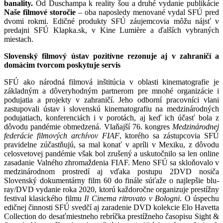
banality.
Od Duschampa k reality šou a druhé vydanie publikácie
Naše filmové storočie
– oba naposledy menované vydal SFÚ pred
dvomi rokmi. Edičné produkty SFÚ záujemcovia môžu nájsť v
predajni SFÚ Klapka.sk, v Kine Lumière a ďalších vybraných
miestach.
Slovenský filmový ústav pozitívne rezonuje aj v zahraničí a
domácim tvorcom poskytuje servis
SFÚ ako národná filmová inštitúcia v oblasti kinematografie je
základným a dôveryhodným partnerom pre mnohé organizácie i
podujatia a projekty v zahraničí. Jeho odborní pracovníci vlani
zastupovali ústav i slovenskú kinematografiu na medzinárodných
podujatiach, konferenciách i v porotách, aj keď ich účasť bola z
dôvodu pandémie obmedzená. Vlaňajší 76. kongres
Medzinárodnej
federácie filmových archívov FIAF
, ktorého sa zástupcovia SFÚ
pravidelne zúčastňujú, sa mal konať v apríli v Mexiku, z dôvodu
celosvetovej pandémie však bol zrušený a uskutočnilo sa len online
zasadanie Valného zhromaždenia FIAF. Meno SFÚ sa skloňovalo v
medzinárodnom prostredí aj vďaka postupu 2DVD nosiča
Slovenský dokumentárny film 60 do finále súťaže o najlepšie blu-
ray/DVD vydanie roka 2020, ktorú každoročne organizuje prestížny
festival klasického filmu
Il Cinema ritrovato v Bologni
. O úspechu
edičnej činnosti SFÚ svedčí aj zaradenie DVD kolekcie Elo Havetta
Collection do desaťmiestneho rebríčka prestížneho časopisu Sight &