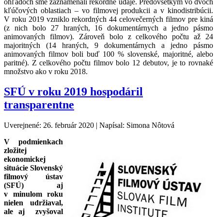
ohľadoch sme zaznamenali rekordné údaje. Predovšetkým vo dvoch
kľúčových oblastiach – vo filmovej produkcii a v kinodistribúcii.
V roku 2019 vzniklo rekordných 44 celovečerných filmov pre kiná
(z nich bolo 27 hraných, 16 dokumentárnych a jedno pásmo
animovaných filmov). Zároveň bolo z celkového počtu až 24
majoritných (14 hraných, 9 dokumentárnych a jedno pásmo
animovaných filmov boli buď 100 % slovenské, majoritné, alebo
paritné). Z celkového počtu filmov bolo 12 debutov, je to rovnaké
množstvo ako v roku 2018.
SFÚ v roku 2019 hospodáril
transparentne
Uverejnené: 26. február 2020
|
Napísal: Simona Nôtová
V podmienkach
zložitej
ekonomickej
situácie Slovenský
filmový ústav
(SFÚ) aj
v minulom roku
nielen
udržiaval,
ale aj zvyšoval