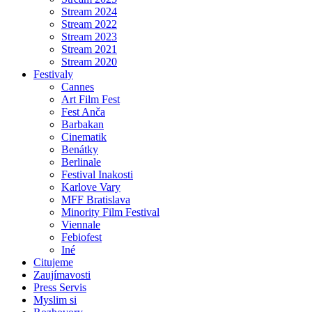
Stream 2024
Stream 2022
Stream 2023
Stream 2021
Stream 2020
Festivaly
Cannes
Art Film Fest
Fest Anča
Barbakan
Cinematik
Benátky
Berlinale
Festival Inakosti
Karlove Vary
MFF Bratislava
Minority Film Festival
Viennale
Febiofest
Iné
Citujeme
Zaujímavosti
Press Servis
Myslim si