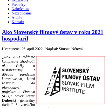
Rozhovory
Premiéry
Nakrúca sa
Nezabúdame
Archív
Kontakt
Ako Slovenský filmový ústav v roku 2021
hospodáril
Uverejnené: 26. apríl 2022
|
Napísal: Simona Nôtová
„Rok 2021 môžeme
komplexne zhodnotiť
ako ťažký a
neštandardný z
dôvodu pandémie
koronavírusu, ktorá
zasiahla do
plánovaných
projektov a činností
SFÚ,“
hovorí
Peter
Dubecký
, generálny
riaditeľ Slovenského