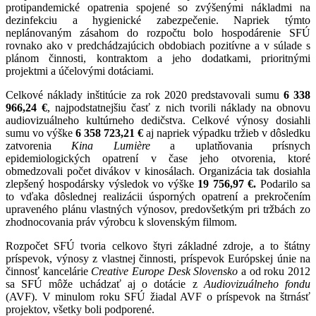
protipandemické opatrenia spojené so zvýšenými nákladmi na
dezinfekciu a hygienické zabezpečenie. Napriek týmto
neplánovaným zásahom do rozpočtu bolo hospodárenie SFÚ
rovnako ako v predchádzajúcich obdobiach pozitívne a v súlade s
plánom činnosti, kontraktom a jeho dodatkami, prioritnými
projektmi a účelovými dotáciami.
Celkové náklady inštitúcie za rok 2020 predstavovali sumu
6 338
966,24 €
, najpodstatnejšiu časť z nich tvorili náklady na obnovu
audiovizuálneho kultúrneho dedičstva. Celkové výnosy dosiahli
sumu vo výške
6 358 723,21 €
aj napriek výpadku tržieb v dôsledku
zatvorenia
Kina Lumière
a uplatňovania prísnych
epidemiologických opatrení v čase jeho otvorenia, ktoré
obmedzovali počet divákov v kinosálach. Organizácia tak dosiahla
zlepšený hospodársky výsledok vo výške
19 756,97 €.
Podarilo sa
to vďaka dôslednej realizácii úsporných opatrení a prekročením
upraveného plánu vlastných výnosov, predovšetkým pri tržbách zo
zhodnocovania práv výrobcu k slovenským filmom.
Rozpočet SFÚ tvoria celkovo štyri základné zdroje, a to štátny
príspevok, výnosy z vlastnej činnosti, príspevok Európskej únie na
činnosť kancelárie
Creative
Europe Desk Slovensko
a od roku 2012
sa SFÚ môže uchádzať aj o dotácie z
Audiovizuálneho fondu
(AVF). V minulom roku SFÚ žiadal AVF o príspevok na štrnásť
projektov, všetky boli podporené.