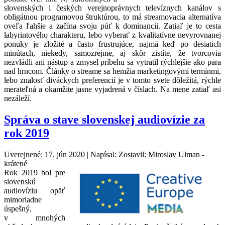
slovenských i českých verejnoprávnych televíznych kanálov s
obligátnou programovou štruktúrou, to má streamovacia alternatíva
oveľa ľahšie a začína svoju púť k dominancii. Zatiaľ je to cesta
labyrintového charakteru, lebo vyberať z kvalitatívne nevyrovnanej
ponuky je zložité a často frustrujúce, najmä keď po desiatich
minútach, niekedy, samozrejme, aj skôr zistíte, že tvorcovia
nezvládli ani nástup a zmysel príbehu sa vytratil rýchlejšie ako para
nad hrncom. Články o streame sa hemžia marketingovými termínmi,
lebo znalosť diváckych preferencií je v tomto svete dôležitá, rýchle
merateľná a okamžite jasne vyjadrená v číslach. Na mene zatiaľ asi
nezáleží.
Správa o stave slovenskej audiovízie za
rok 2019
Uverejnené: 17. jún 2020
|
Napísal: Zostavil: Miroslav Ulman -
krátené
Rok 2019 bol pre
slovenskú
audiovíziu opäť
mimoriadne
úspešný,
v mnohých