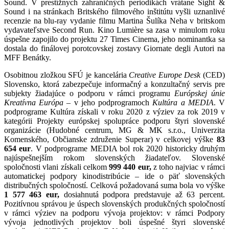
Sound. V prestížnych zahraničných periodikách vrátane Sight &
Sound i na stránkach Britského filmového inštitútu vyšli uznanlivé
recenzie na blu-ray vydanie filmu Martina Šulíka Neha v britskom
vydavateľstve Second Run. Kino Lumière sa zasa v minulom roku
úspešne zapojilo do projektu 27 Times Cinema, jeho nominantka sa
dostala do finálovej porotcovskej zostavy Giornate degli Autori na
MFF Benátky.
Osobitnou zložkou SFÚ je kancelária
Creative Europe Desk
(CED)
Slovensko, ktorá zabezpečuje informačný a konzultačný servis pre
subjekty žiadajúce o podporu v rámci programu
Európskej únie
Kreatívna Európa
– v jeho podprogramoch
Kultúra a MEDIA
. V
podprograme Kultúra získali v roku 2020 z výziev za rok 2019 v
kategórii Projekty európskej spolupráce podporu štyri slovenské
organizácie (Hudobné centrum, MG & MK s.r.o., Univerzita
Komenského, Občianske združenie Superar) v celkovej výške
83
654 eur
. V podprograme MEDIA bol rok 2020 historicky druhým
najúspešnejším rokom slovenských žiadateľov. Slovenské
spoločnosti vlani získali celkom
999 440 eur,
z toho najviac v rámci
automatickej podpory kinodistribúcie – ide o päť slovenských
distribučných spoločností. Celková požadovaná suma bola vo výške
1 577 463 eur,
dosiahnutá podpora predstavuje až 63 percent.
Pozitívnou správou je úspech slovenských produkčných spoločností
v rámci výziev na podporu vývoja projektov: v rámci Podpory
vývoja jednotlivých projektov boli úspešné štyri slovenské