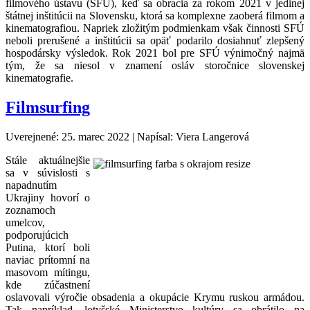
filmového ústavu (SFÚ), keď sa obracia za rokom 2021 v jedinej
štátnej inštitúcii na Slovensku, ktorá sa komplexne zaoberá filmom a
kinematografiou. Napriek zložitým podmienkam však činnosti SFÚ
neboli prerušené a inštitúcii sa opäť podarilo dosiahnuť zlepšený
hospodársky výsledok. Rok 2021 bol pre SFÚ výnimočný najmä
tým, že sa niesol v znamení osláv storočnice slovenskej
kinematografie.
Filmsurfing
Uverejnené: 25. marec 2022
|
Napísal: Viera Langerová
Stále aktuálnejšie
sa v súvislosti s
napadnutím
Ukrajiny hovorí o
zoznamoch
umelcov,
podporujúcich
Putina, ktorí boli
naviac prítomní na
masovom mítingu,
kde zúčastnení
oslavovali výročie obsadenia a okupácie Krymu ruskou armádou.
Tak napríklad, lotyšské Ministerstvo kultúry sa obrátilo na