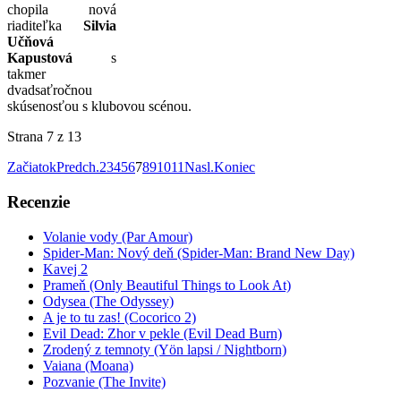
chopila nová
riaditeľka
Silvia
Učňová
Kapustová
s
takmer
dvadsaťročnou
skúsenosťou s klubovou scénou.
Strana 7 z 13
Začiatok
Predch.
2
3
4
5
6
7
8
9
10
11
Nasl.
Koniec
Recenzie
Volanie vody (Par Amour)
Spider-Man: Nový deň (Spider-Man: Brand New Day)
Kavej 2
Prameň (Only Beautiful Things to Look At)
Odysea (The Odyssey)
A je to tu zas! (Cocorico 2)
Evil Dead: Zhor v pekle (Evil Dead Burn)
Zrodený z temnoty (Yön lapsi / Nightborn)
Vaiana (Moana)
Pozvanie (The Invite)