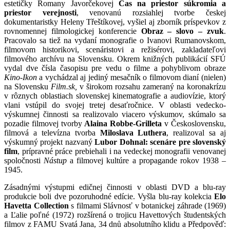
estetičky Romany Javorčekovej
Čas na priestor súkromia a
priestor verejnosti
, venovanú rozsiahlej tvorbe českej
dokumentaristky Heleny Třeštíkovej, vyšiel aj zborník príspevkov z
rovnomennej filmologickej konferencie
Obraz – slovo –
zvuk
.
Pracovalo sa tiež na vydaní monografie o Ivanovi Rumanovskom,
filmovom historikovi, scenáristovi a režisérovi, zakladateľovi
filmového archívu na Slovensku. Okrem knižných publikácií SFÚ
vydal dve čísla časopisu pre vedu o filme a pohyblivom obraze
Kino-Ikon
a vychádzal aj jediný mesačník o filmovom dianí (nielen)
na Slovensku
Film.sk,
v širokom rozsahu zameraný na koronakrízu
v rôznych oblastiach slovenskej kinematografie a audiovízie, ktorý
vlani vstúpil do svojej tretej desaťročnice. V oblasti vedecko-
výskumnej činnosti sa realizovalo viacero výskumov, skúmalo sa
pozadie filmovej tvorby
Alaina
Robbe-Grilleta
v Československu,
filmová a televízna tvorba
Miloslava Luthera
, realizoval sa aj
výskumný projekt nazvaný
Lubor Dohnal: scenáre pre
slovenský
film
, prípravné práce prebiehali i na vedeckej monografii venovanej
spoločnosti
Nástup
a filmovej kultúre a propagande rokov 1938 –
1945.
Zásadnými výstupmi edičnej činnosti v oblasti DVD a blu-ray
produkcie boli dve pozoruhodné edície. Vyšla blu-ray kolekcia
Elo
Havetta Collection
s filmami Slávnosť v botanickej záhrade (1969)
a Ľalie poľné (1972) rozšírená o trojicu Havettových študentských
filmov z FAMU Svatá Jana, 34 dnů absolutního klidu a Předpověď: