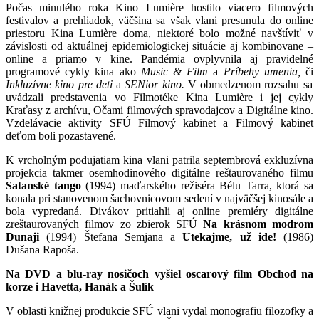
Počas minulého roka Kino Lumière hostilo viacero filmových
festivalov a prehliadok, väčšina sa však vlani presunula do online
priestoru Kina Lumière doma, niektoré bolo možné navštíviť v
závislosti od aktuálnej epidemiologickej situácie aj kombinovane –
online a priamo v kine. Pandémia ovplyvnila aj pravidelné
programové cykly kina ako
Music & Film
a
Príbehy umenia,
či
Inkluzívne kino pre deti
a
SENior kino.
V obmedzenom rozsahu sa
uvádzali predstavenia vo Filmotéke Kina Lumière i jej cykly
Kraťasy z archívu, Očami filmových spravodajcov a Digitálne kino.
Vzdelávacie aktivity SFÚ Filmový kabinet a Filmový kabinet
deťom boli pozastavené.
K vrcholným podujatiam kina vlani patrila septembrová exkluzívna
projekcia takmer osemhodinového digitálne reštaurovaného filmu
Satanské tango
(1994) maďarského režiséra Bélu Tarra, ktorá sa
konala pri stanovenom šachovnicovom sedení v najväčšej kinosále a
bola vypredaná. Divákov pritiahli aj online premiéry digitálne
zreštaurovaných filmov zo zbierok SFÚ
Na krásnom modrom
Dunaji
(1994) Štefana Semjana a
Utekajme, už ide!
(1986)
Dušana Rapoša.
Na DVD a blu-ray nosičoch vyšiel oscarový film Obchod na
korze i Havetta, Hanák a Šulík
V oblasti knižnej produkcie SFÚ vlani vydal monografiu filozofky a