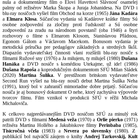
nula a dokumentárny film o Elovi Havettovi Slávnosť osamelej
palmy od režisérov Marka Škopa a Juraja Johanidesa. Na DVD i
blu-ray nosičoch vyšiel film Obchod na korze (1965)
Jána Kadára
a
Elmara Klosa
. Súčasťou vydania sú Kadárove krátke filmy Sú
osobne zodpovední za zločiny proti ľudskosti! a Sú osobne
zodpovední za zradu na národnom povstaní! (oba 1946) a štyri
rozhovory o filme s Elmarom Klosom, Stanislavou Přádnou,
Egonom Gálom a Václavom Macekom. Bonusom vydania je
metodická príručka pre pedagógov základných a stredných škôl.
Diapazón vydavateľskej činnosti vlani rozšírili blu-ray nosiče s
filmami Ružové sny (1976) a Ja milujem, ty miluješ (1980)
Dušana
Hanáka
a DVD nosiče s komédiou Utekajme, už ide! (1986)
Dušana Rapoša
a koprodukčným dokumentom SFÚ Milan Sládek
(2020)
Martina Šulíka
. V prestížnom britskom vydavateľstve
Second Run vyšiel na blu-ray nosiči debut Martina Šulíka Neha
(1991), ktorý bol v zahraničí mimoriadne dobre prijatý. Súčasťou
nosiča je aj bonusový dokument O nehe, ktorý zachytáva výpovede
tvorcov filmu. Film vznikol v produkcii SFÚ v réžii Michala
Michaloviča.
K celkovo najpredávanejším DVD nosičom SFÚ za minulý rok
patrili DVD s filmami
Medená veža
(1970) a
Orlie pierko
(1971)
režiséra Martina Hollého a Jakubiskove filmy
Perinbaba
(1985),
Tisícročná včela
(1983) a
Nevera po slovensky
(1980). Z
publikácií bol najväčší záujem o knihy
Andrej Tarkovskij,
Kult