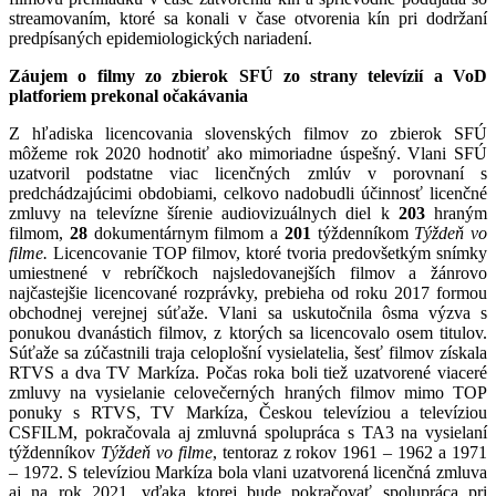
streamovaním, ktoré sa konali v čase otvorenia kín pri dodržaní
predpísaných epidemiologických nariadení.
Záujem o filmy zo zbierok SFÚ zo strany televízií a VoD
platforiem prekonal očakávania
Z hľadiska licencovania slovenských filmov zo zbierok SFÚ
môžeme rok 2020 hodnotiť ako mimoriadne úspešný. Vlani SFÚ
uzatvoril podstatne viac licenčných zmlúv v porovnaní s
predchádzajúcimi obdobiami, celkovo nadobudli účinnosť licenčné
zmluvy na televízne šírenie audiovizuálnych diel k
203
hraným
filmom,
28
dokumentárnym filmom a
201
týždenníkom
Týždeň vo
filme.
Licencovanie TOP filmov, ktoré tvoria predovšetkým snímky
umiestnené v rebríčkoch najsledovanejších filmov a žánrovo
najčastejšie licencované rozprávky, prebieha od roku 2017 formou
obchodnej verejnej súťaže. Vlani sa uskutočnila ôsma výzva s
ponukou dvanástich filmov, z ktorých sa licencovalo osem titulov.
Súťaže sa zúčastnili traja celoplošní vysielatelia, šesť filmov získala
RTVS a dva TV Markíza. Počas roka boli tiež uzatvorené viaceré
zmluvy na vysielanie celovečerných hraných filmov mimo TOP
ponuky s RTVS, TV Markíza, Českou televíziou a televíziou
CSFILM, pokračovala aj zmluvná spolupráca s TA3 na vysielaní
týždenníkov
Týždeň vo filme
, tentoraz z rokov 1961 – 1962 a 1971
– 1972. S televíziou Markíza bola vlani uzatvorená licenčná zmluva
aj na rok 2021, vďaka ktorej bude pokračovať spolupráca pri