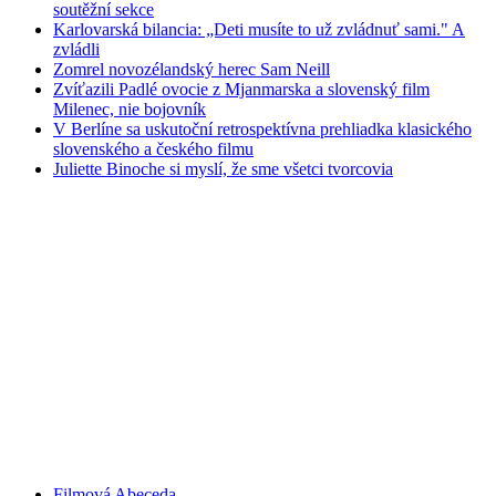
soutěžní sekce
Karlovarská bilancia: „Deti musíte to už zvládnuť sami." A
zvládli
Zomrel novozélandský herec Sam Neill
Zvíťazili Padlé ovocie z Mjanmarska a slovenský film
Milenec, nie bojovník
V Berlíne sa uskutoční retrospektívna prehliadka klasického
slovenského a českého filmu
Juliette Binoche si myslí, že sme všetci tvorcovia
Filmová Abeceda