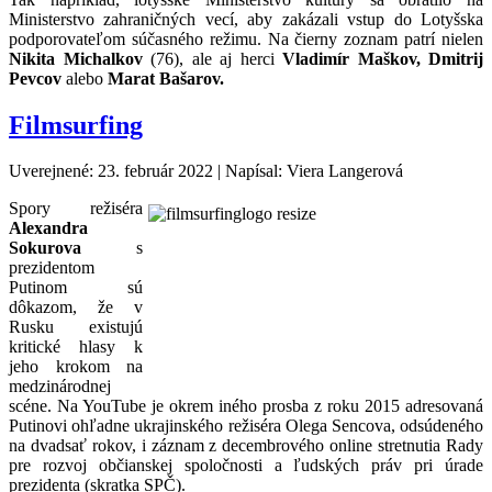
Ministerstvo zahraničných vecí, aby zakázali vstup do Lotyšska
podporovateľom súčasného režimu. Na čierny zoznam patrí nielen
Nikita Michalkov
(76), ale aj herci
Vladimír Maškov, Dmitrij
Pevcov
alebo
Marat Bašarov.
Filmsurfing
Uverejnené: 23. február 2022
|
Napísal: Viera Langerová
Spory režiséra
Alexandra
Sokurova
s
prezidentom
Putinom sú
dôkazom, že v
Rusku existujú
kritické hlasy k
jeho krokom na
medzinárodnej
scéne. Na YouTube je okrem iného prosba z roku 2015 adresovaná
Putinovi ohľadne ukrajinského režiséra Olega Sencova, odsúdeného
na dvadsať rokov, i záznam z decembrového online stretnutia Rady
pre rozvoj občianskej spoločnosti a ľudských práv pri úrade
prezidenta (skratka SPČ).