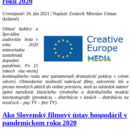
roku 2020
Uverejnené: 26. jún 2021
|
Napísal: Zostavil: Miroslav Ulman
(krátené)
Oblasť kultúry a
špeciálne
audiovízie bola v
roku 2020
mimoriadne
zasiahnutá
dopadmi
pandémie. Po 15
rokoch viac-menej
kontinuálneho rastu sme zaznamenali dramatické poklesy v celom
odvetví. Obmedzenie možností nakrúcať filmy, zatvorenie kín a
presun mnohých aktivít do online priestoru, mali za následok takmer
úplné narušenie klasického výrobného a distribučného modelu
kinematografie (produkcia – distribúcia v kinách – distribúcia na
nosičoch – pay TV – free TV).
Ako Slovenský filmový ústav hospodáril v
pandemickom roku 2020