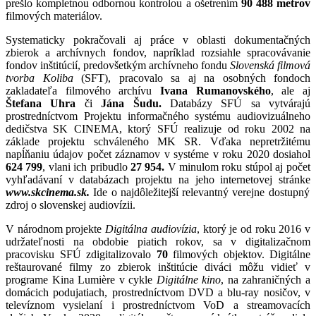
prešlo kompletnou odbornou kontrolou a ošetrením
90 488 metrov
filmových materiálov.
Systematicky pokračovali aj práce v oblasti dokumentačných
zbierok a archívnych fondov, napríklad rozsiahle spracovávanie
fondov inštitúcií, predovšetkým archívneho fondu
Slovenská filmová
tvorba Koliba
(SFT), pracovalo sa aj na osobných fondoch
zakladateľa filmového archívu
Ivana Rumanovského
, ale aj
Štefana Uhra
či
Jána Šudu.
Databázy SFÚ sa vytvárajú
prostredníctvom Projektu informačného systému audiovizuálneho
dedičstva SK CINEMA, ktorý SFÚ realizuje od roku 2002 na
základe projektu schváleného MK SR. Vďaka nepretržitému
napĺňaniu údajov počet záznamov v systéme v roku 2020 dosiahol
624
799
, vlani ich pribudlo
27 954.
V minulom roku stúpol aj počet
vyhľadávaní v databázach projektu na jeho internetovej stránke
www.skcinema.sk.
Ide o najdôležitejší relevantný verejne dostupný
zdroj o slovenskej audiovízii.
V národnom projekte
Digitálna audiovízia
, ktorý je od roku 2016 v
udržateľnosti na obdobie piatich rokov, sa v digitalizačnom
pracovisku SFÚ zdigitalizovalo
70
filmových objektov. Digitálne
reštaurované filmy zo zbierok inštitúcie diváci môžu vidieť v
programe Kina Lumière v cykle
Digitálne kino
, na zahraničných a
domácich podujatiach, prostredníctvom DVD a blu-ray nosičov, v
televíznom vysielaní i prostredníctvom VoD a streamovacích