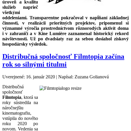
úroveň a kvalitu
služieb naprieč
všetkými
oddeleniami.
Transparentne pokračoval v napĺňaní základnej
činnosti, v realizácii prioritných projektov, pripomenul si
významné výročia prostredníctvom rôznorodých aktivít doma
i v zahraničí a v Kine Lumière zaznamenal historický rekord
návštevnosti. Už po dvadsiaty raz za sebou dosiahol ziskový
hospodársky výsledok.
Distribučná spoločnosť Filmtopia začína
rok so silnými titulmi
Uverejnené: 16. január 2020
|
Napísal: Zuzana Golianová
Distribučná
spoločnosť
Filmtopia
, ktorá sa
roky sústredila na
náročnejšiu
kinematografiu,
vstúpila do nového
roku 2020 po
novom. Vedenia sa