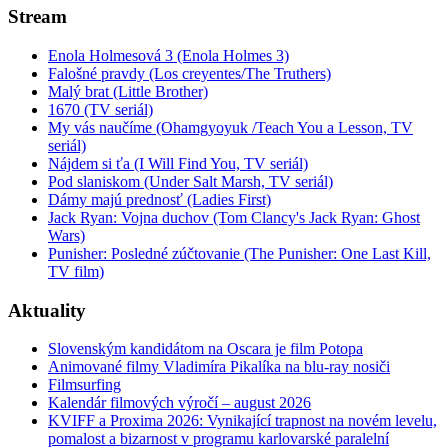
Stream
Enola Holmesová 3 (Enola Holmes 3)
Falošné pravdy (Los creyentes/The Truthers)
Malý brat (Little Brother)
1670 (TV seriál)
My vás naučíme (Ohamgyoyuk /Teach You a Lesson, TV
seriál)
Nájdem si ťa (I Will Find You, TV seriál)
Pod slaniskom (Under Salt Marsh, TV seriál)
Dámy majú prednosť (Ladies First)
Jack Ryan: Vojna duchov (Tom Clancy's Jack Ryan: Ghost
Wars)
Punisher: Posledné zúčtovanie (The Punisher: One Last Kill,
TV film)
Aktuality
Slovenským kandidátom na Oscara je film Potopa
Animované filmy Vladimíra Pikalíka na blu-ray nosiči
Filmsurfing
Kalendár filmových výročí – august 2026
KVIFF a Proxima 2026: Vynikající trapnost na novém levelu,
pomalost a bizarnost v programu karlovarské paralelní