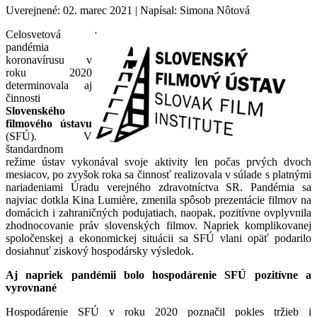
Uverejnené: 02. marec 2021
|
Napísal: Simona Nôtová
Celosvetová
pandémia
koronavírusu v
roku 2020
determinovala aj
činnosti
Slovenského
filmového ústavu
(SFÚ). V
štandardnom
režime ústav vykonával svoje aktivity len počas prvých dvoch
mesiacov, po zvyšok roka sa činnosť realizovala v súlade s platnými
nariadeniami Úradu verejného zdravotníctva SR. Pandémia sa
najviac dotkla Kina Lumière, zmenila spôsob prezentácie filmov na
domácich i zahraničných podujatiach, naopak, pozitívne ovplyvnila
zhodnocovanie práv slovenských filmov. Napriek komplikovanej
spoločenskej a ekonomickej situácii sa SFÚ vlani opäť podarilo
dosiahnuť ziskový hospodársky výsledok.
Aj napriek pandémii bolo hospodárenie SFÚ pozitívne a
vyrovnané
Hospodárenie SFÚ v roku 2020 poznačil pokles tržieb i