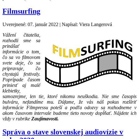
Filmsurfing
Uverejnené: 07. január 2022
|
Napísal: Viera Langerová
Vážení čitatelia,
rozhodli sme sa
prinášať
informácie o tom,
čo sa vo filmovom
svete deje, čo sa
pripravuje, čo
chystajú festivaly.
Poprípade časom
priniesť aj malé
klebietky,
samozrejme, len tie, ktoré nikomu neuškodia. Nie sme časopis
bulváru, nefandíme mu. Dúfame, že vás náš pokus rozšíriť
informácie Filmpressu poteší a podľa odozvy sa rozhodneme v
akom časovom intervale budeme tieto novoty dopĺňať. Nájdete ich
vždy v rubrike
Zaujímavosti.
Správa o stave slovenskej audiovízie v