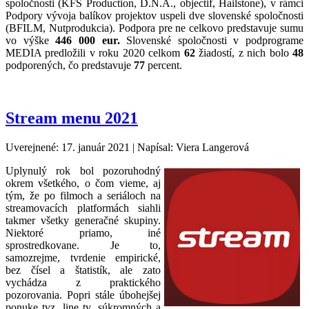
spoločnosti (KFS Production, D.N.A., objectif, Hailstone), v rámci
Podpory vývoja balíkov projektov uspeli dve slovenské spoločnosti
(BFILM, Nutprodukcia). Podpora pre ne celkovo predstavuje sumu
vo výške
446 000 eur.
Slovenské spoločnosti v podprograme
MEDIA predložili v roku 2020 celkom
62
žiadostí, z nich bolo
48
podporených, čo predstavuje
77
percent.
Stream menu 2021
Uverejnené: 17. január 2021
|
Napísal: Viera Langerová
Uplynulý rok bol pozoruhodný
okrem všetkého, o čom vieme, aj
tým, že po filmoch a seriáloch na
streamovacích platformách siahli
takmer všetky generačné skupiny.
Niektoré priamo, iné
sprostredkovane. Je to,
samozrejme, tvrdenie empirické,
bez čísel a štatistík, ale zato
vychádza z praktického
pozorovania. Popri stále úbohejšej
ponuke tvz. line tv, súkromných a