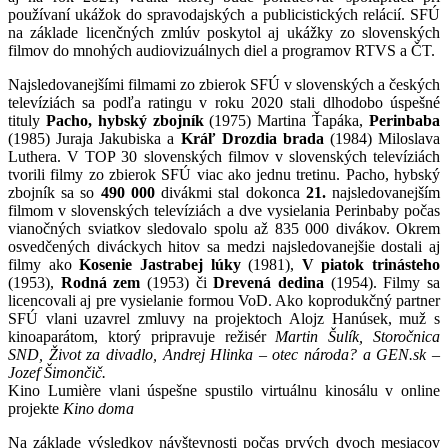
používaní ukážok do spravodajských a publicistických relácií. SFÚ
na základe licenčných zmlúv poskytol aj ukážky zo slovenských
filmov do mnohých audiovizuálnych diel a programov RTVS a ČT.
Najsledovanejšími filmami zo zbierok SFÚ v slovenských a českých
televíziách sa podľa ratingu v roku 2020 stali dlhodobo úspešné
tituly
Pacho, hybský
zbojník
(1975) Martina Ťapáka,
Perinbaba
(1985) Juraja Jakubiska a
Kráľ Drozdia brada
(1984) Miloslava
Luthera. V TOP 30 slovenských filmov v slovenských televíziách
tvorili filmy zo zbierok SFÚ viac ako jednu tretinu. Pacho, hybský
zbojník sa so
490 000
divákmi stal dokonca
21.
najsledovanejším
filmom v slovenských televíziách a dve vysielania Perinbaby počas
vianočných sviatkov sledovalo spolu až 835 000 divákov. Okrem
osvedčených diváckych hitov sa medzi najsledovanejšie dostali aj
filmy ako
Kosenie Jastrabej lúky
(1981),
V piatok trinásteho
(1953),
Rodná zem
(1953) či
Drevená dedina
(1954). Filmy sa
licencovali aj pre vysielanie formou VoD. Ako koprodukčný partner
SFÚ vlani uzavrel zmluvy na projektoch Alojz Hanúsek, muž s
kinoaparátom, ktorý pripravuje režisér
Martin Šulík, Storočnica
SND, Život za divadlo, Andrej Hlinka – otec národa? a GEN.sk –
Jozef Šimončič.
Kino Lumière vlani úspešne spustilo virtuálnu kinosálu v online
projekte
Kino doma
Na základe výsledkov návštevnosti počas prvých dvoch mesiacov