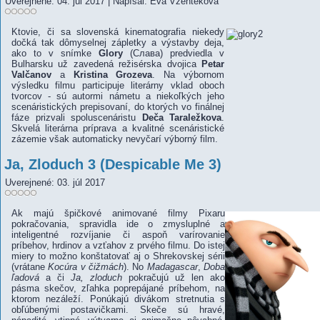
Uverejnené: 04. júl 2017
|
Napísal: Eva Vženteková
Ktovie, či sa slovenská kinematografia niekedy
dočká tak dômyselnej zápletky a výstavby deja,
ako to v snímke
Glory
(Слава) predviedla v
Bulharsku už zavedená režisérska dvojica
Petar
Valčanov
a
Kristina Grozeva
. Na výbornom
výsledku filmu participuje literárny vklad oboch
tvorcov - sú autormi námetu a niekoľkých jeho
scenáristických prepisovaní, do ktorých vo finálnej
fáze prizvali spoluscenáristu
Deča Taraležkova
.
Skvelá literárna príprava a kvalitné scenáristické
zázemie však automaticky nevyčarí výborný film.
Ja, Zloduch 3 (Despicable Me 3)
Uverejnené: 03. júl 2017
Ak majú špičkové animované filmy Pixaru
pokračovania, spravidla ide o zmysluplné a
inteligentné rozvíjanie či aspoň varírovanie
príbehov, hrdinov a vzťahov z prvého filmu. Do istej
miery to možno konštatovať aj o Shrekovskej sérii
(vrátane
Kocúra v čižmách
). No
Madagascar
,
Doba
ľadová
a či
Ja, zloduch
pokračujú už len ako
pásma skečov, zľahka poprepájané príbehom, na
ktorom nezáleží. Ponúkajú divákom stretnutia s
obľúbenými postavičkami. Skeče sú hravé,