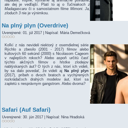
nápadité, vtipné, výtvarne aj animačne pôvabné,
ale dej je vedľajší. Platí to aj o
Tučniakoch z
Madagascaru
či o samostatnom filme
Mimoni
.
Ja,
zloduch 3
nie je výnimkou.
Na plný plyn (Overdrive)
Uverejnené: 01. júl 2017
|
Napísal: Mária Demečková
Koľkí z nás nevideli niektorý z osemdielnej série
Rýchlo a zbesilo (2001 - 2017) filmov alebo
kultových 60 sekúnd (2000) s Nicolasom Cageom
v najlepších rokoch? Alebo aspoň určitú časť
týchto akčných filmov o hŕstke zlodejov
nablýskaných áut? O tých z nás, ktorí ich videli,
by sa dalo povedať, že videli aj
Na plný plyn
(2017), príbeh o dvoch bratoch a vychýrených
rozkrádačoch drahých modelov áut, ktorí sa
zapletú s nesprávnym gangstrom. Alebo dvoma?
Safari (Auf Safari)
Uverejnené: 30. jún 2017
|
Napísal: Nina Hradiská