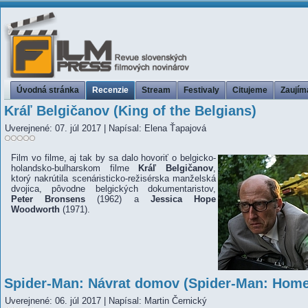
Úvodná stránka
Recenzie
Stream
Festivaly
Citujeme
Zaujím
Kráľ Belgičanov (King of the Belgians)
Uverejnené: 07. júl 2017
|
Napísal: Elena Ťapajová
Film vo filme, aj tak by sa dalo hovoriť o belgicko-
holandsko-bulharskom filme
Kráľ Belgičanov
,
ktorý nakrútila scenáristicko-režisérska manželská
dvojica, pôvodne belgických dokumentaristov,
Peter Bronsens
(1962) a
Jessica Hope
Woodworth
(1971).
Spider-Man: Návrat domov (Spider-Man: Hom
Uverejnené: 06. júl 2017
|
Napísal: Martin Černický