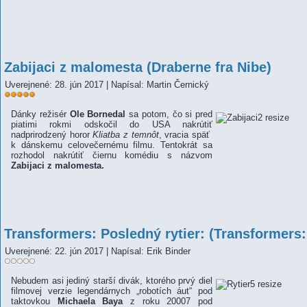
Zabijaci z malomesta (Draberne fra Nibe)
Uverejnené: 28. jún 2017
|
Napísal: Martin Černický
Hodnotenie
používateľov:
Dánky režisér
5
Ole Bornedal
/
5
sa potom, čo si pred
piatimi rokmi odskočil do USA nakrútiť
nadprirodzený horor
Kliatba z temnôt
, vracia späť
k dánskemu celovečernému filmu. Tentokrát sa
rozhodol nakrútiť čiernu komédiu s názvom
Zabijaci z malomesta.
Transformers: Posledný rytier: (Transformers:
Uverejnené: 22. jún 2017
|
Napísal: Erik Binder
Nebudem asi jediný starší divák, ktorého prvý diel
filmovej verzie legendárnych „robotích áut“ pod
taktovkou
Michaela Baya
z roku 20007 pod