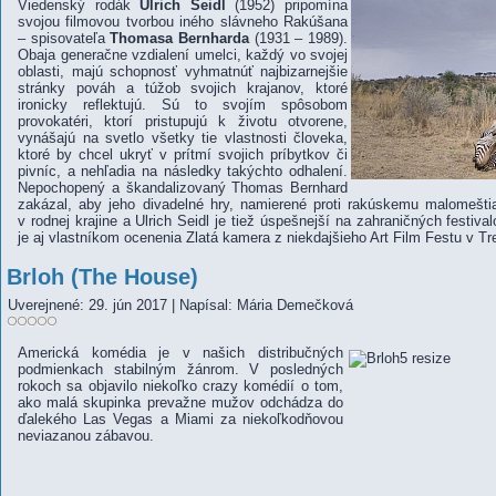
Viedenský rodák
Ulrich Seidl
(1952) pripomína
svojou filmovou tvorbou iného slávneho Rakúšana
– spisovateľa
Thomasa Bernharda
(1931 – 1989).
Obaja generačne vzdialení umelci, každý vo svojej
oblasti, majú schopnosť vyhmatnúť najbizarnejšie
stránky pováh a túžob svojich krajanov, ktoré
ironicky reflektujú. Sú to svojím spôsobom
provokatéri, ktorí pristupujú k životu otvorene,
vynášajú na svetlo všetky tie vlastnosti človeka,
ktoré by chcel ukryť v prítmí svojich príbytkov či
pivníc, a nehľadia na následky takýchto odhalení.
Nepochopený a škandalizovaný Thomas Bernhard
zakázal, aby jeho divadelné hry, namierené proti rakúskemu malomeštia
v rodnej krajine a Ulrich Seidl je tiež úspešnejší na zahraničných fest
je aj vlastníkom ocenenia Zlatá kamera z niekdajšieho Art Film Festu v Tr
Brloh (The House)
Uverejnené: 29. jún 2017
|
Napísal: Mária Demečková
Americká komédia je v našich distribučných
podmienkach stabilným žánrom. V posledných
rokoch sa objavilo niekoľko crazy komédií o tom,
ako malá skupinka prevažne mužov odchádza do
ďalekého Las Vegas a Miami za niekoľkodňovou
neviazanou zábavou.