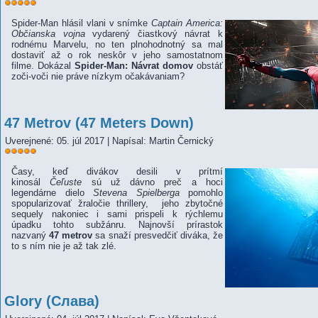
Hodnotenie
používateľov:
Spider-Man hlásil vlani v snímke
5
/
5
Captain America:
Občianska vojna
vydarený čiastkový návrat k
rodnému Marvelu, no ten plnohodnotný sa mal
dostaviť až o rok neskôr v jeho samostatnom
filme. Dokázal
Spider-Man: Návrat domov
obstáť
zoči-voči nie práve nízkym očakávaniam?
47 Metrov (47 Meters Down)
Uverejnené: 05. júl 2017
|
Napísal: Martin Černický
Hodnotenie
používateľov:
Časy, keď divákov desili v prítmí
5
/
5
kinosál
Čeľuste
sú už dávno preč a hoci
legendárne dielo
Stevena Spielberga
pomohlo
spopularizovať žraločie thrillery, jeho zbytočné
sequely nakoniec i sami prispeli k rýchlemu
úpadku tohto subžánru. Najnovší prírastok
nazvaný
47 metrov
sa snaží presvedčiť diváka, že
to s ním nie je až tak zlé.
Glory (Слава)