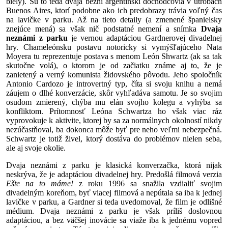
biely). Sú to teda dvaja bežní argentínski dôchodcovia v útrobách
Buenos Aires, ktorí podobne ako ich predobrazy trávia voľný čas
na lavičke v parku. Až na tieto detaily (a zmenené španielsky
znejúce mená) sa však nič podstatné nemení a snímka
Dvaja
neznámi z parku
je vernou adaptáciou Gardnerovej divadelnej
hry. Chameleónsku postavu notoricky si vymýšľajúceho Nata
Moyera tu reprezentuje postava s menom León Shwartz (ak sa tak
skutočne volá), o ktorom je od začiatku známe aj to, že je
zanietený a verný komunista židovského pôvodu. Jeho spoločník
Antonio Cardozo je introvertný typ, číta si svoju knihu a nemá
záujem o dlhé konverzácie, skôr vyhľadáva samotu. Je so svojim
osudom zmierený, chýba mu elán svojho kolegu a vyhýba sa
konfliktom. Prítomnosť Leóna Schwartza ho však viac ráz
vyprovokuje k aktivite, ktorej by sa za normálnych okolností nikdy
nezúčastňoval, ba dokonca môže byť pre neho veľmi nebezpečná.
Schwartz je totiž živel, ktorý dostáva do problémov nielen seba,
ale aj svoje okolie.
Dvaja neznámi z parku je klasická konverzačka, ktorá nijak
neskrýva, že je adaptáciou divadelnej hry. Predošlá filmová verzia
Ešte na to máme!
z roku 1996 sa snažila vzdialiť svojim
divadelným koreňom, byť viacej filmová a nepútala sa iba k jednej
lavičke v parku, a Gardner si teda uvedomoval, že film je odlišné
médium. Dvaja neznámi z parku je však príliš doslovnou
adaptáciou, a bez väčšej inovácie sa viaže iba k jednému vopred