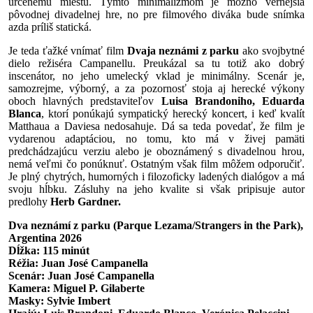
určenému miestu. Týmto minimalizmom je možno vernejšia
pôvodnej divadelnej hre, no pre filmového diváka bude snímka
azda príliš statická.
Je teda ťažké vnímať film
Dvaja neznámi z parku
ako svojbytné
dielo režiséra Campanellu. Preukázal sa tu totiž ako dobrý
inscenátor, no jeho umelecký vklad je minimálny. Scenár je,
samozrejme, výborný, a za pozornosť stoja aj herecké výkony
oboch hlavných predstaviteľov
Luisa Brandoniho, Eduarda
Blanca
, ktorí ponúkajú sympatický herecký koncert, i keď kvalít
Matthaua a Daviesa nedosahuje. Dá sa teda povedať, že film je
vydarenou adaptáciou, no tomu, kto má v živej pamäti
predchádzajúcu verziu alebo je oboznámený s divadelnou hrou,
nemá veľmi čo ponúknuť. Ostatným však film môžem odporučiť.
Je plný chytrých, humorných i filozoficky ladených dialógov a má
svoju hĺbku. Zásluhy na jeho kvalite si však pripisuje autor
predlohy
Herb Gardner.
Dva neznámí z parku (Parque Lezama/Strangers in the Park),
Argentina 2026
Dĺžka: 115 minút
Réžia: Juan José Campanella
Scenár: Juan José Campanella
Kamera: Miguel P. Gilaberte
Masky: Sylvie Imbert