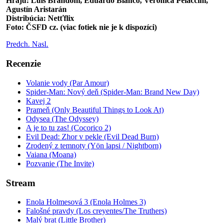
Hrajú: Luis Brandoni, Eduardo Blanco, Verónica Pelaccini,
Agustín Aristarán
Distribúcia: Netťflix
Foto: ČSFD cz. (viac fotiek nie je k dispozíci)
Predch.
Nasl.
Recenzie
Volanie vody (Par Amour)
Spider-Man: Nový deň (Spider-Man: Brand New Day)
Kavej 2
Prameň (Only Beautiful Things to Look At)
Odysea (The Odyssey)
A je to tu zas! (Cocorico 2)
Evil Dead: Zhor v pekle (Evil Dead Burn)
Zrodený z temnoty (Yön lapsi / Nightborn)
Vaiana (Moana)
Pozvanie (The Invite)
Stream
Enola Holmesová 3 (Enola Holmes 3)
Falošné pravdy (Los creyentes/The Truthers)
Malý brat (Little Brother)