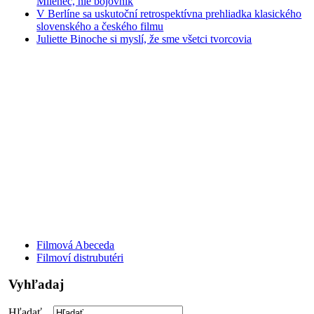
Milenec, nie bojovník
V Berlíne sa uskutoční retrospektívna prehliadka klasického
slovenského a českého filmu
Juliette Binoche si myslí, že sme všetci tvorcovia
Filmová Abeceda
Filmoví distrubutéri
Vyhľadaj
Hľadať ...