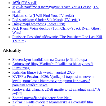
1670 (TV seriál)
My vás naučíme (Ohamgyoyuk /Teach You a Lesson, TV
seriál)
Nájdem si ťa (I Will Find You, TV seriál)
Pod slaniskom (Under Salt Marsh, TV seriál)
Dámy majú prednosť (Ladies First)
Jack Ryan: Vojna duchov (Tom Clancy's Jack Ryan: Ghost
Wars)
Punisher: Posledné zúčtovanie (The Punisher: One Last Kill,
TV film)
Aktuality
Slovenským kandidátom na Oscara je film Potopa
Animované filmy Vladimíra Pikalíka na blu-ray nosiči
Filmsurfing
Kalendár filmových výročí – august 2026
KVIFF a Proxima 2026: Vynikající trapnost na novém
levelu, pomalost a bizarnost v programu karlovarské
paralelní soutěžní sekce
Karlovarská bilancia: „Deti musíte to už zvládnuť sami." A
zvládli
Zomrel novozélandský herec Sam Neill
Zvíťazili Padlé ovocie z Mjanmarska a slovenský film