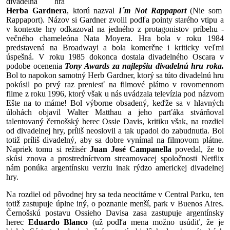
divadelná hra
Herba Gardnera
, ktorú nazval
I´m Not Rappaport
(Nie som
Rappaport). Názov si Gardner zvolil podľa pointy starého vtipu a
v kontexte hry odkazoval na jedného z protagonistov príbehu -
večného chameleóna Nata Moyera. Hra bola v roku 1984
predstavená na Broadwayi a bola komerčne i kriticky veľmi
úspešná. V roku 1985 dokonca dostala divadelného Oscara v
podobe ocenenia
Tony Awards za najlepšiu divadelnú hru roka.
Bol to napokon samotný Herb Gardner, ktorý sa túto divadelnú hru
pokúsil po prvý raz preniesť na filmové plátno v rovomennom
filme z roku 1996, ktorý však u nás uvádzala televízia pod názvom
Ešte na to máme! Bol výborne obsadený, keďže sa v hlavných
úlohách objavil Walter Matthau a jeho parťáka stvárňoval
talentovaný černošský herec Ossie Davis, kritiku však, na rozdiel
od divadelnej hry, príliš neoslovil a tak upadol do zabudnutia. Bol
totiž príliš divadelný, aby sa dobre vynímal na filmovom plátne.
Napriek tomu si režisér
Juan José Campanella
povedal, že to
skúsi znova a prostredníctvom streamovacej spoločnosti Netflix
nám ponúka argentínsku verziu inak rýdzo americkej divadelnej
hry.
Na rozdiel od pôvodnej hry sa teda neocitáme v Central Parku, ten
totiž zastupuje úplne iný, o poznanie menší, park v Buenos Aires.
Černošskú postavu Ossieho Davisa zasa zastupuje argentínsky
herec
Eduardo Blanco
(už podľa mena možno usúdiť, že je