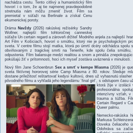
nachádza cestu. Tento citlivý a humanistický film
hovorí i o tom, že aj tie najmenej pravdepodobné
stretnutia nám môžu zmeniť život. Film sa
premietal v súťaži na Berlinale a získal Cenu
ekumenickej poroty.
Dráma
Navždy
(2026) rakúskej režisérky Sandry
Wollner, najlepší film tohtoročnej canneskej
súťaže Un certain regard a zároveň držiteľ Modrého anjela za najlepší hran
Art Film v Košiciach, hovorí o smútku, ktorý nie je psychologickým 
sveta. V centre filmu stojí matka, ktorá po úmrtí dcéry odchádza spolu
obviňovaným z tragickej smrti na Tenerife, kde spolu čelia smútku
odpustenia. Film balansuje medzi realitou a snom a prináša znepokojujúco
pokúšajú žiť v prítomnosti, hoci ich myseľ zostáva uväznená v minulosti.
Nový film Jane Schoenbrun
Sex a smrť v kempe Miasma
(2026) je qu
sveta fiktívnej hororovej série Camp Miasma z 80. rokov. Sleduje mla
dostane príležitosť reštartovať kedysi kultovú, dnes už vyhasnutú slasher
pôvodného filmu a vyhľadá jeho legendárnu ´final girl´, s odstupom času 
ktorá žije v izoláci
profesionálna spol
intenzívny vzťah, v 
trauma a túžba. Fi
Certain Regard v Can
Queer palmu.
Nemecko-rakúska h
Markusa Schleinzera
človeka čeliaceho ú
Odohráva sa začia