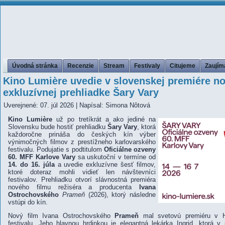
Úvodná stránka
Recenzie
Stream
Festivaly
Citujeme
Zaujím
Kino Lumière uvedie v slovenskej premiére n
exkluzívnej prehliadke Šary Vary
Uverejnené: 07. júl 2026
|
Napísal: Simona Nôtová
Kino Lumière
už po tretíkrát a ako jediné na
Slovensku bude hostiť prehliadku
Šary Vary
, ktorá
každoročne prináša do českých kín výber
výnimočných filmov z prestížneho karlovarského
festivalu. Podujatie s podtitulom
Oficiálne ozveny
60. MFF Karlove Vary
sa uskutoční v termíne od
14. do 16. júla
a uvedie exkluzívne šesť filmov,
ktoré doteraz mohli vidieť len návštevníci
festivalov. Prehliadku otvorí slávnostná premiéra
nového filmu režiséra a producenta
Ivana
Ostrochovského
Prameň
(2026), ktorý následne
vstúpi do kín.
Nový film Ivana Ostrochovského
Prameň
mal svetovú premiéru v Hl
festivalu. Jeho hlavnou hrdinkou je elegantná lekárka Ingrid, ktorá v 