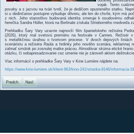
odľahlej protestant
vojak. Tento cudzin
povahy a s jazvou na tvári tvrdí, že je dedičom opusteného statku. Na
si u dedinčanov postupne vybuduje dôveru, ale len do chvíle, kým má po
z nich. Jeho starostlivo budovaná identita smeruje k osudovému odhal
herečka Sandra Hüller, ktorá na Berlinale získala Strieborného medveďa z
Prehliadku Šary Vary uzavrie najnovší film španielskeho režiséra Ped
(2026), ktorý mal svetovú premiéru na festivale v Cannes. Režisér 
s metafikčnou úvahou o tvorivom procese. V dvoch dejových líniách
scenáristu a režiséra Raúla a hrdinky jeho nového scenára, reklamnej r
zahnať smútok po zosnulej matke prácou. Almodóvar skúma etické hranice
otázku, či sebapresadzovanie cez umenie nie je zároveň aktom deštrukci
Viac informácií o prehliadke Šary Vary v Kine Lumière nájdete na:
https://www.kino-lumiere.sk/klient-863/kino-241/stranka-9146/informacia-1
Predch.
Nasl.