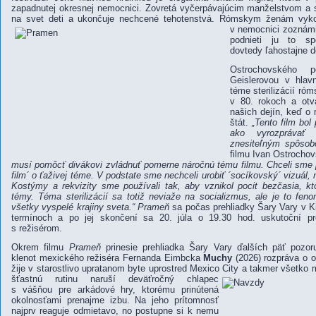
zapadnutej okresnej nemocnici. Zovretá vyčerpávajúcim manželstvom a s
na svet deti a ukončuje nechcené tehotenstvá. Rómskym ženám vykon
v nemocnici zoznámi
podnieti ju to sp
dovtedy ľahostajne d
Ostrochovského
Geislerovou v hlav
téme sterilizácií r
v 80. rokoch a otvá
našich dejín, keď o
štát.
„Tento film bo
ako vyrozprávať
znesiteľným spôsob
filmu Ivan Ostrocho
musí pomôcť divákovi zvládnuť pomerne náročnú tému filmu. Chceli sme p
film´ o ťaživej téme. V podstate sme nechceli urobiť ´socíkovský´ vizuál, 
Kostýmy a rekvizity sme používali tak, aby vznikol pocit bezčasia, kto
témy. Téma sterilizácií sa totiž neviaže na socializmus, ale je to fen
všetky vyspelé krajiny sveta.“ Prameň
sa počas prehliadky Šary Vary v K
termínoch a po jej skončení sa 20. júla o 19.30 hod. uskutoční pr
s režisérom.
Okrem filmu
Prameň
prinesie prehliadka Šary Vary ďalších päť pozoru
klenot mexického režiséra Fernanda Eimbcka
Muchy
(2026) rozpráva o o
žije v starostlivo upratanom byte uprostred Mexico City a takmer všetko 
šťastnú rutinu naruší deväťročný chlapec
s vášňou pre arkádové hry, ktorému prinútená
okolnosťami prenajme izbu. Na jeho prítomnosť
najprv reaguje odmietavo, no postupne si k nemu