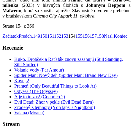
milenka
(2023) v hlavných úlohách s
Johnnym Deppom
a
Maïwenn
, ktorá sa zhostila aj réžie. Slávnostné otvorenie prebehne
v bratislavskom C
inema City Aupark 11. októbra.
Strana 154 z 366
Začiatok
Predch.
149
150
151
152
153
154
155
156
157
158
Nasl.
Koniec
Recenzie
Kuko, Drobček a Raťafák znovu zasahujú (Still Standing,
Still Stuffed)
Volanie vody (Par Amour)
Spider-Man: Nový deň (Spider-Man: Brand New Day)
Kavej 2
Prameň (Only Beautiful Things to Look At)
Odysea (The Odyssey)
A je to tu zas! (Cocorico 2)
Evil Dead: Zhor v pekle (Evil Dead Burn)
Zrodený z temnoty (Yön lapsi / Nightborn)
Vaiana (Moana)
Stream