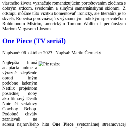
vlastného života vyznačuje romantizujúcim portrétovaním zločinca s
dobrým srdcom, svedomím a silnými samaritánskymi sklonmi. Z
odstupu môžme túto vizitku komentovať ironicky, ale literatúra je to
skvelá, Robertsa porovnávajú s významným indickým spisovateľom
Rohintonom Mistrim, americkým Tomom Wolfem i peruánskym
Mariom Vargasom Llosom.
One Piece (TV seriál)
Napísané: 06. október 2023
|
Napísal: Martin Černický
Najlepšia hraná
adaptácia anime a
výrazné zlepšenie
oproti iným
podobne ladeným
Netflix projektom
poslednej doby
ako filmový Death
Note či seriálový
Cowboy Bebop.
Podobné chvály
zaznievali na
adresu najnovšieho hitu
One Piece
svetoznámej streamovacej