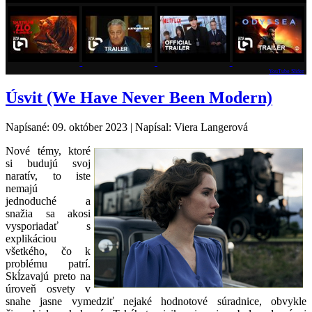
YouTube Slider
Úsvit (We Have Never Been Modern)
Napísané: 09. október 2023
|
Napísal: Viera Langerová
Nové témy, ktoré
si budujú svoj
naratív, to iste
nemajú
jednoduché a
snažia sa akosi
vysporiadať s
explikáciou
všetkého, čo k
problému patrí.
Skĺzavajú preto na
úroveň osvety v
snahe jasne vymedziť nejaké hodnotové súradnice, obvykle