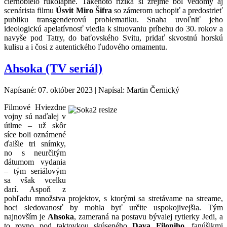
čiernobielo rukolapné. Takéhoto rizika si zrejme bol vedomý aj
scenárista filmu
Úsvit Miro Šifra
so zámerom uchopiť a predostrieť
publiku transgenderovú problematiku. Snaha uvoľniť jeho
ideologickú apelatívnosť viedla k situovaniu príbehu do 30. rokov a
navyše pod Tatry, do baťovského Svitu, pridať skvostnú horskú
kulisu a i čosi z autentického ľudového ornamentu.
Ahsoka (TV seriál)
Napísané: 07. október 2023
|
Napísal: Martin Černický
Filmové Hviezdne
vojny sú naďalej v
útlme – už skôr
síce boli oznámené
ďalšie tri snímky,
no s neurčitým
dátumom vydania
– tým seriálovým
sa však vcelku
darí. Aspoň z
pohľadu množstva projektov, s ktorými sa stretávame na streame,
hoci sledovanosť by mohla byť určite uspokojivejšia. Tým
najnovším je
Ahsoka
, zameraná na postavu bývalej rytierky Jedi, a
to rovno pod taktovkou skúseného
Dava Filoniho
, fanúšikmi