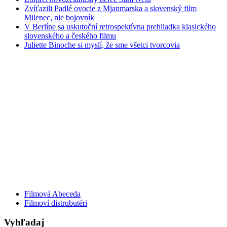
Zvíťazili Padlé ovocie z Mjanmarska a slovenský film
Milenec, nie bojovník
V Berlíne sa uskutoční retrospektívna prehliadka klasického
slovenského a českého filmu
Juliette Binoche si myslí, že sme všetci tvorcovia
Filmová Abeceda
Filmoví distrubutéri
Vyhľadaj