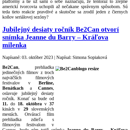
platformy a tie už sami o sebe naznačujú, že tentoraz to zrejme
americkí tvorcovia uchopili až nečakane správnym spôsobom. Sú
teda tieto reakcie pravdivé a skutočne sa zrodil jeden z čiernych
koňov seriálovej sezóny?
Jubilejný desiaty ročník Be2Can otvorí
snímka Jeanne du Barry – Kráľova
milenka
Napísané: 03. október 2023
|
Napísal: Simona Sopiaková
Be2Can
, prehliadka
jedinečných filmov z troch
najväčších filmových
festivalov v
Berlíne,
Benátkach
a
Cannes
,
oslavuje jubilejný desiaty
ročník. Konať sa bude od
11.
do
18. októbra
v
37
kinách v
29
slovenských
mestách. Otvárací film
prehliadka zdieľa s
filmovým festivalom v
Cannes, bude ním totiž snímka
Jeanne du Barry – Kráľova