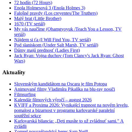
72 hodín (72 Hours)
Enola Holmesová 3 (Enola Holmes 3)
Falošné pravdy (Los creyentes/The Truthers)
Malý brat (Little Brother)
1670 (TV seriál)
My vás naučíme (Ohamgyoyuk /Teach You a Lesson, TV
seriál)
Nájdem si ťa (I Will Find You, TV seriál)
Pod slaniskom (Under Salt Marsh, TV seriál)
Dámy majú prednosť (Ladies First)
Jack Ryan: Vojna duchov (Tom Clancy's Jack Ryan: Ghost
Wars)
Aktuality
Slovenským kandidátom na Oscara je film Potopa
Animované filmy Vladimíra Pikalíka na blu-ray nosiči
Filmsurfing
Kalendár filmových výročí – august 2026
KVIFF a Proxima 2026: Vynikající trapnost na novém levelu,
pomalost a bizarnost v programu karlovarské paralelní
soutěžní sekce
Karlovarská bilancia: „Deti musíte to už zvládnuť sami." A
zvládli
Zomrel novozélandský herec Sam Neill