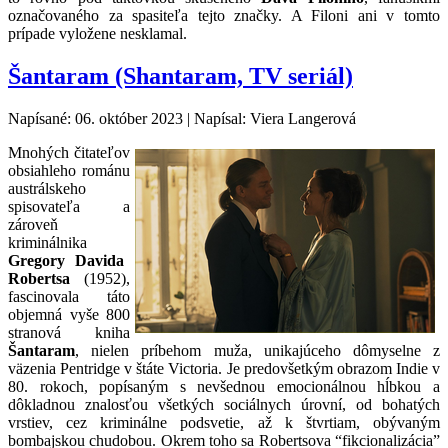
označovaného za spasiteľa tejto značky. A Filoni ani v tomto
prípade vyložene nesklamal.
Šantaram (Shantaram, TV seriál)
Napísané: 06. október 2023
|
Napísal: Viera Langerová
Mnohých čitateľov
obsiahleho románu
austrálskeho
spisovateľa a
zároveň
kriminálnika
Gregory Davida
Robertsa
(1952),
fascinovala táto
objemná vyše 800
stranová kniha
Šantaram
, nielen príbehom muža, unikajúceho dômyselne z
väzenia Pentridge v štáte Victoria. Je predovšetkým obrazom Indie v
80. rokoch, popísaným s nevšednou emocionálnou hĺbkou a
dôkladnou znalosťou všetkých sociálnych úrovní, od bohatých
vrstiev, cez kriminálne podsvetie, až k štvrtiam, obývaným
bombajskou chudobou. Okrem toho sa Robertsova “fikcionalizácia”