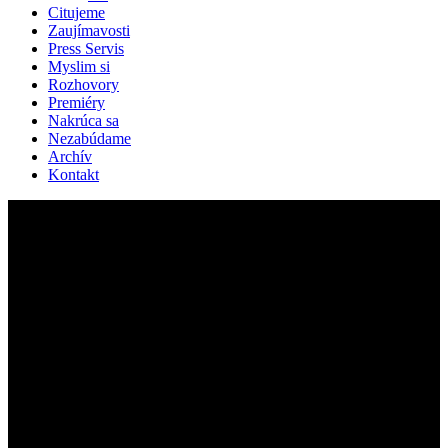
Citujeme
Zaujímavosti
Press Servis
Myslim si
Rozhovory
Premiéry
Nakrúca sa
Nezabúdame
Archív
Kontakt