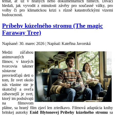
témat, ať už v hraných nebo dokumentárních filmech. Diváci
hledali, jak vyvodit z minulosti závěry pro současné války, pro
volby či pro klimatickou krizi s různě katastrofickými vizemi
budoucnosti.
Príbehy kúzelného stromu (The magic
Faraway Tree)
Napísané: 30. marec 2026
|
Napísal: Kateřina Javorská
Medzi záľahou
animovaných
filmov, v ktorých
tvorcovia takmer
sústavne
presviedčajú deti o
tom, že svet okolo
nás vlastne nie je
skutočný a oveľa
zábavnejší je svet,
ktorý im podsúvajú
na filmovom
plátne, sa hraný film zjaví len zriedkavo. Filmová adaptácia knihy
britskej autorky
Enid Blytonovej Príbehy kúzelného stromu
sa