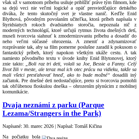
však už v samotnom príbehu usiluje priblížiť práve tým filmom, kde
sa dejú veci nie veľmi logické a opäť presviedčajúce detského
diváka, že tento skutočný svet je vlastne nanič. Keďže Enid
Blythová, pôvodným povolaním učiteľka, ktorá príbeh napísala v
štyridsiatych rokoch dvadsiateho storočia, nepoznala nič z
moderných technológií, ktoré určujú rytmus života dnešných detí,
museli tvorcovia siahnuť k zmodernizovaniu príbehu a dosadiť do
neho veľmi súčasné ohrozenia. A zmeniť a zdynamizovať
rozprávanie tak, aby sa film pomerne poslušne zaradil k pokusom o
fantastický príbeh, ktorý napokon všetkým ukáže cestu. A tak
namiesto pôvodného textu v úvode knihy Enid Blytonovej, ktorý
znie takto:
„Boli raz tri deti, volali sa Joe, Bessie a Fanny. Celý
život žili v meste, ale teraz mal ich otec prácu na vidieku, takže sa
mali všetci presťahovať hneď, ako to bude možné“
dosadili iný
začiatok. Pre dnešné deti nedostačujúce, preto si tvorcovia pomohli
tak obľúbenou floskulou dneška – ohrozením plynúcim z mobilnej
komunikácie.
Dvaja neznámi z parku (Parque
Lezama/Strangers in the Park)
Napísané: 30. marec 2026
|
Napísal: Tomáš Kičina
Na počiatku bola