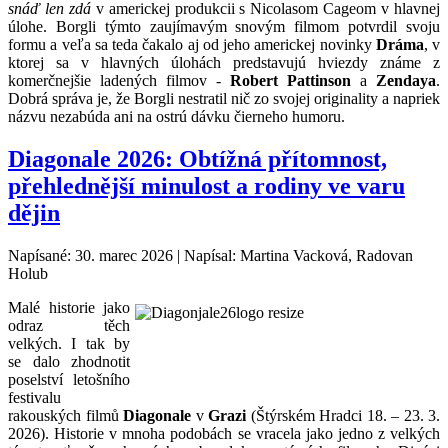
snáď len zdá
v americkej produkcii s Nicolasom Cageom v hlavnej
úlohe. Borgli týmto zaujímavým snovým filmom potvrdil svoju
formu a veľa sa teda čakalo aj od jeho americkej novinky
Dráma
, v
ktorej sa v hlavných úlohách predstavujú hviezdy známe z
komerčnejšie ladených filmov -
Robert Pattinson
a
Zendaya
.
Dobrá správa je, že Borgli nestratil nič zo svojej originality a napriek
názvu nezabúda ani na ostrú dávku čierneho humoru.
Diagonale 2026: Obtížná přítomnost,
přehlednější minulost a rodiny ve varu
dějin
Napísané: 30. marec 2026
|
Napísal: Martina Vacková, Radovan
Holub
Malé historie jako
odraz těch
velkých. I tak by
se dalo zhodnotit
poselství letošního
festivalu
rakouských filmů
Diagonale
v
Grazi
(Štýrském Hradci 18. – 23. 3.
2026). Historie v mnoha podobách se vracela jako jedno z velkých