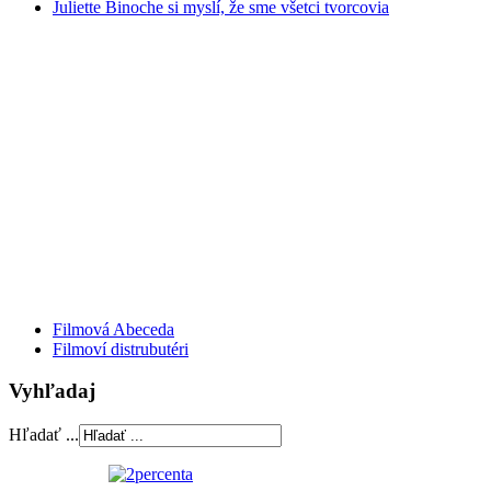
Juliette Binoche si myslí, že sme všetci tvorcovia
Filmová Abeceda
Filmoví distrubutéri
Vyhľadaj
Hľadať ...