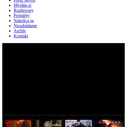
Press Servis
Myslim si
Rozhovory
Premiéry
Nakrúca sa
Nezabúdame
Archív
Kontakt