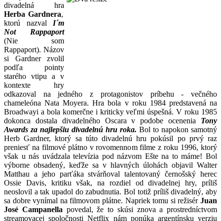
divadelná hra
Herba Gardnera
,
ktorú nazval
I´m
Not Rappaport
(Nie som
Rappaport). Názov
si Gardner zvolil
podľa pointy
starého vtipu a v
kontexte hry
odkazoval na jedného z protagonistov príbehu - večného
chameleóna Nata Moyera. Hra bola v roku 1984 predstavená na
Broadwayi a bola komerčne i kriticky veľmi úspešná. V roku 1985
dokonca dostala divadelného Oscara v podobe ocenenia
Tony
Awards za najlepšiu divadelnú hru roka.
Bol to napokon samotný
Herb Gardner, ktorý sa túto divadelnú hru pokúsil po prvý raz
preniesť na filmové plátno v rovomennom filme z roku 1996, ktorý
však u nás uvádzala televízia pod názvom Ešte na to máme! Bol
výborne obsadený, keďže sa v hlavných úlohách objavil Walter
Matthau a jeho parťáka stvárňoval talentovaný černošský herec
Ossie Davis, kritiku však, na rozdiel od divadelnej hry, príliš
neoslovil a tak upadol do zabudnutia. Bol totiž príliš divadelný, aby
sa dobre vynímal na filmovom plátne. Napriek tomu si režisér
Juan
José Campanella
povedal, že to skúsi znova a prostredníctvom
streamovacej spoločnosti Netflix nám ponúka argentínsku verziu