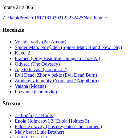
Strana 21 z 366
Začiatok
Predch.
16
17
18
19
20
21
22
23
24
25
Nasl.
Koniec
Recenzie
Volanie vody (Par Amour)
Spider-Man: Nový deň (Spider-Man: Brand New Day)
Kavej 2
Prameň (Only Beautiful Things to Look At)
Odysea (The Odyssey)
A je to tu zas! (Cocorico 2)
Evil Dead: Zhor v pekle (Evil Dead Burn)
Zrodený z temnoty (Yön lapsi / Nightborn)
Vaiana (Moana)
Pozvanie (The Invite)
Stream
72 hodín (72 Hours)
Enola Holmesová 3 (Enola Holmes 3)
Falošné pravdy (Los creyentes/The Truthers)
Malý brat (Little Brother)
1670 (TV seriál)