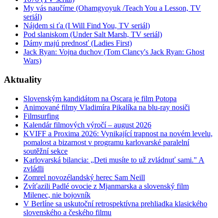
My vás naučíme (Ohamgyoyuk /Teach You a Lesson, TV
seriál)
Nájdem si ťa (I Will Find You, TV seriál)
Pod slaniskom (Under Salt Marsh, TV seriál)
Dámy majú prednosť (Ladies First)
Jack Ryan: Vojna duchov (Tom Clancy's Jack Ryan: Ghost
Wars)
Aktuality
Slovenským kandidátom na Oscara je film Potopa
Animované filmy Vladimíra Pikalíka na blu-ray nosiči
Filmsurfing
Kalendár filmových výročí – august 2026
KVIFF a Proxima 2026: Vynikající trapnost na novém levelu,
pomalost a bizarnost v programu karlovarské paralelní
soutěžní sekce
Karlovarská bilancia: „Deti musíte to už zvládnuť sami." A
zvládli
Zomrel novozélandský herec Sam Neill
Zvíťazili Padlé ovocie z Mjanmarska a slovenský film
Milenec, nie bojovník
V Berlíne sa uskutoční retrospektívna prehliadka klasického
slovenského a českého filmu