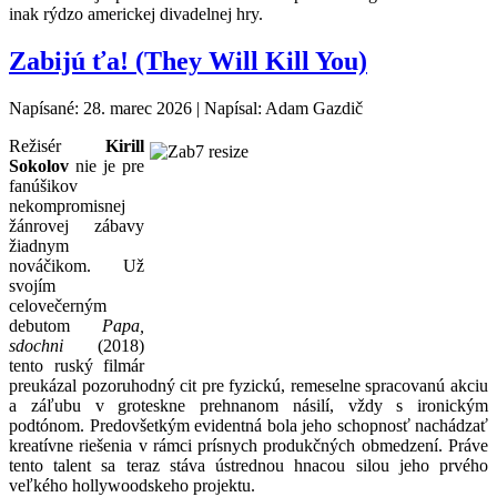
inak rýdzo americkej divadelnej hry.
Zabijú ťa! (They Will Kill You)
Napísané: 28. marec 2026
|
Napísal: Adam Gazdič
Režisér
Kirill
Sokolov
nie je pre
fanúšikov
nekompromisnej
žánrovej zábavy
žiadnym
nováčikom. Už
svojím
celovečerným
debutom
Papa,
sdochni
(2018)
tento ruský filmár
preukázal pozoruhodný cit pre fyzickú, remeselne spracovanú akciu
a záľubu v groteskne prehnanom násilí, vždy s ironickým
podtónom. Predovšetkým evidentná bola jeho schopnosť nachádzať
kreatívne riešenia v rámci prísnych produkčných obmedzení. Práve
tento talent sa teraz stáva ústrednou hnacou silou jeho prvého
veľkého hollywoodskeho projektu.