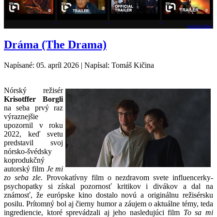
YouTube Slider
Dráma (The Drama)
Napísané: 05. apríl 2026
|
Napísal: Tomáš Kičina
Nórský režisér
Krisotffer Borgli
na seba prvý raz
výraznejšie
upozornil v roku
2022, keď svetu
predstavil svoj
nórsko-švédsky
koprodukčný
autorský film
Je mi
zo seba zle.
Provokatívny film o nezdravom svete influencerky-
psychopatky si získal pozornosť kritikov i divákov a dal na
známosť, že európske kino dostalo novú a originálnu režisérsku
posilu. Prítomný bol aj čierny humor a záujem o aktuálne témy, teda
ingrediencie, ktoré sprevádzali aj jeho nasledujúci film
To sa mi