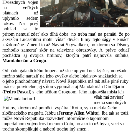
Hviezdnych vojen
na veľkých
plátnach už
uplynulo sedem
rokov. Na prvý
pohľad sa to
pritom nemusí zdať ako dlhá doba, no treba mať na pamäti, že po
akvizícii Lucasfilmu mohli vídať diváci filmy tejto ságy v kinách
každoročne. Zmenil to až Návrat Skywalkera, po ktorom sa Disney
rozhodlo zamerať skôr na televízne obrazovky. A práve odtiaľ
pochádza aj dvojica hrdinov, ktorým patrí najnovšia snímka,
Mandalorián a Grogu
.
Od pádu galaktického Impéria už síce uplynul nejaký čas, no všade
možno stále naraziť na jeho zvyšky alebo lojalistov snažiacich sa
o jeho plnohodnotný návrat. Nová Republika má tak stále plné ruky
práce a pravidelne jej s ňou vypomáha aj Mandalorián Din Djarin
(
Pedro Pascal
) s jeho učňom Groguom.
Jeho najnovšia misia ich
však má zaviesť
medzi samotných
Huttov, ktorým má pomôcť vypátrať Rottu, syna niekdajšieho
zločineckého magnáta Jabbu (
Jeremy Allen White
). Iba tak sa totiž
môže Nová Republika dozvedieť informácie o tajomnom
imperiálnom vojvodcovi menom Coin, no ako to už býva, veci sa
trochu skomplikujú a naberú trochu iný smer...