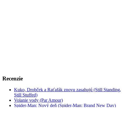
Recenzie
Kuko, Drobček a Raťafák znovu zasahujú (Still Standing,
Still Stuffed)
Volanie vody (Par Amour)
Spider-Man: Nový deň (Spider-Man: Brand New Day)
Kavej 2
Prameň (Only Beautiful Things to Look At)
Odysea (The Odyssey)
A je to tu zas! (Cocorico 2)