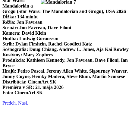
Star Wars:
Mandalorián a
Grogu (Star Wars: The Mandalorian and Grogu), USA 2026
Dĺžka: 134 minút
Réžia: Jon Favreau
Scenár: Jon Favreau, Dave Filoni
Kamera: David Klein
Hudba: Ludwig Göransson
Strih: Dylan Firshein, Rachel Goodlett Katz
Scénografia: Doug Chiang, Andrew L. Jones, Aja Kai Rowley
Kostýmy: Mary Zophres
Produkcia: Kathleen Kennedy, Jon Favreau, Dave Filoni, Ian
Bryce
Hrajú: Pedro Pascal, Jeremy Allen White, Sigourney Weaver,
Jonny Coyne, Hemky Madera, Steve Blum, Martin Scorsese
Distribúcia: CinemArt SK
Premiéra v SR: 21. mája 2026
Foto: CinemArt SK
Predch.
Nasl.