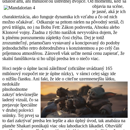
udalosťami, ani minulosťou ústrednej dvojice.
Od momentu, keď sa
objavia na scéne,
je jasné, aká je ich
charakterizácia, ako funguje dynamika ich vzťahu a čo od nich
možno očakávať. Odkazuje sa pritom nielen na pôvodný seriál, či
prvú trilógiu, no i na Bobu Fett: Zákon podsvetia, Ahsoku alebo
Klonové vojny. Žiadna z týchto narážok nevyvoláva dojem, že
k plnému porozumeniu zápletky čosi chýba. Dej je totiž
zrozumiteľný, priamočiaro vystavaný a koncipovaný do podoby
jednoduchého retro dobrodružstva s konzistentnou a po celý čas
príjemnou atmosférou. Zároveň však určite nemá cenu zapierať, že
skalní fanúšikovia si ho užijú predsa len o niečo viac.
Hoci nejde o úplne lacnú záležitosť (oficiálne uvádzaný 165
miliónový rozpočet nie je úplne nízky), v rámci celej ságy ide
o nižšiu čiastku. Ani fakt, že ide o citeľne uzemnenejšiu látku,
nedokáže
plnohodnotne
zakryť televíznejšie
ladený vizuál, čo sa
prejavuje špeciálne
v druhej polovici
snímky. Tej prvej sa
to darí zakrývať predsa len lepšie a ako úplný úvod, tak anabáza na
planéte Shakari ponúkajú viac oku lahodiacich lákadiel. Obzvlášť