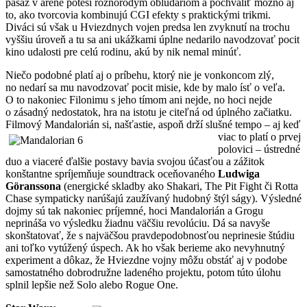
pasáž v aréne poteší rôznorodým obludáriom a pochváliť možno aj
to, ako tvorcovia kombinujú CGI efekty s praktickými trikmi.
Diváci sú však u Hviezdnych vojen predsa len zvyknutí na trochu
vyššiu úroveň a tu sa ani ukážkami úplne nedarilo navodzovať pocit
kino udalosti pre celú rodinu, akú by nik nemal minúť.
Niečo podobné platí aj o príbehu, ktorý nie je vonkoncom zlý,
no nedarí sa mu navodzovať pocit misie, kde by malo ísť o veľa.
O to nakoniec Filonimu s jeho tímom ani nejde, no hoci nejde
o zásadný nedostatok, hra na istotu je citeľná od úplného začiatku.
Filmový Mandalorián si, našťastie, aspoň drží slušné tempo – aj keď
viac to platí
o prvej
polovici – ústredné
duo a viaceré ďalšie postavy bavia svojou účasťou a zážitok
konštantne spríjemňuje soundtrack oceňovaného
Ludwiga
Göranssona
(energické skladby ako Shakari, The Pit Fight či Rotta
Chase sympaticky narúšajú zaužívaný hudobný štýl ságy). Výsledné
dojmy sú tak nakoniec príjemné, hoci Mandalorián a Grogu
neprináša vo výsledku žiadnu väčšiu revolúciu. Dá sa navyše
skonštatovať, že s najväčšou pravdepodobnosťou neprinesie štúdiu
ani toľko vytúžený úspech. Ak ho však berieme ako nevyhnutný
experiment a dôkaz, že Hviezdne vojny môžu obstáť aj v podobe
samostatného dobrodružne ladeného projektu, potom túto úlohu
splnil lepšie než Solo alebo Rogue One.