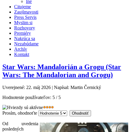
Iné
Citujeme
Zaujímavosti
Press Servis
Myslim si
Rozhovory
Premiéry
Nakrúca sa
Nezabúdame
Archív
Kontakt
Star Wars: Mandalorián a Grogu (Star
Wars: The Mandalorian and Grogu)
Uverejnené: 22. máj 2026
|
Napísal: Martin Černický
Hodnotenie používateľov:
5
/
5
Prosím, ohodnoťte
Od uvedenia
posledných