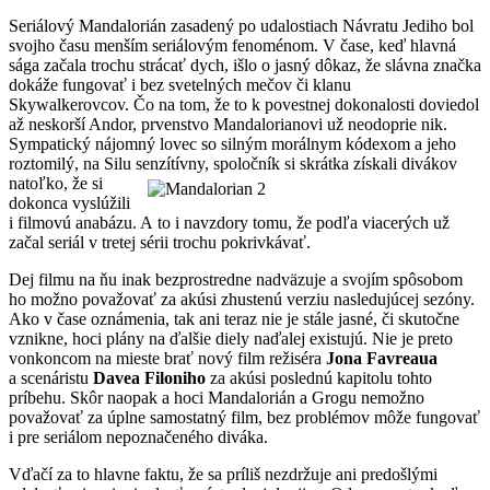
Seriálový Mandalorián zasadený po udalostiach Návratu Jediho bol
svojho času menším seriálovým fenoménom. V čase, keď hlavná
sága začala trochu strácať dych, išlo o jasný dôkaz, že slávna značka
dokáže fungovať i bez svetelných mečov či klanu
Skywalkerovcov. Čo na tom, že to k povestnej dokonalosti doviedol
až neskorší Andor, prvenstvo Mandalorianovi už neodoprie nik.
Sympatický nájomný lovec so silným morálnym kódexom a jeho
roztomilý, na Silu senzítívny,
spoločník si skrátka získali divákov
natoľko, že si
dokonca vyslúžili
i filmovú anabázu. A to i navzdory tomu, že podľa viacerých už
začal seriál v tretej sérii trochu pokrivkávať.
Dej filmu na ňu inak bezprostredne nadväzuje a svojím spôsobom
ho možno považovať za akúsi zhustenú verziu nasledujúcej sezóny.
Ako v čase oznámenia, tak ani teraz nie je stále jasné, či skutočne
vznikne, hoci plány na ďalšie diely naďalej existujú. Nie je preto
vonkoncom na mieste brať nový film režiséra
Jona Favreaua
a scenáristu
Davea Filoniho
za akúsi poslednú kapitolu tohto
príbehu. Skôr naopak a hoci Mandalorián a Grogu nemožno
považovať za úplne samostatný film, bez problémov môže fungovať
i pre seriálom nepoznačeného diváka.
Vďačí za to hlavne faktu, že sa príliš nezdržuje ani predošlými