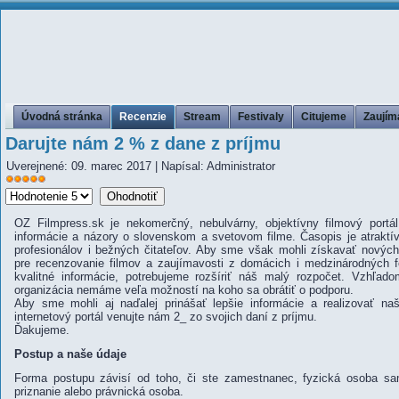
Úvodná stránka
Recenzie
Stream
Festivaly
Citujeme
Zaujím
Darujte nám 2 % z dane z príjmu
Uverejnené: 09. marec 2017
|
Napísal: Administrator
Hodnotenie
Prosím,
používateľov:
5
/
5
ohodnoťte
OZ Filmpress.sk je nekomerčný, nebulvárny, objektívny filmový portál
informácie a názory o slovenskom a svetovom filme. Časopis je atraktív
profesionálov i bežných čitateľov. Aby sme však mohli získavať novýc
pre recenzovanie filmov a zaujímavosti z domácich i medzinárodných fe
kvalitné informácie, potrebujeme rozšíriť náš malý rozpočet. Vzhľa
organizácia nemáme veľa možností na koho sa obrátiť o podporu.
Aby sme mohli aj naďalej prinášať lepšie informácie a realizovať n
internetový portál venujte nám 2_ zo svojich daní z príjmu.
Ďakujeme.
Postup a naše údaje
Forma postupu závisí od toho, či ste zamestnanec, fyzická osoba s
priznanie alebo právnická osoba.