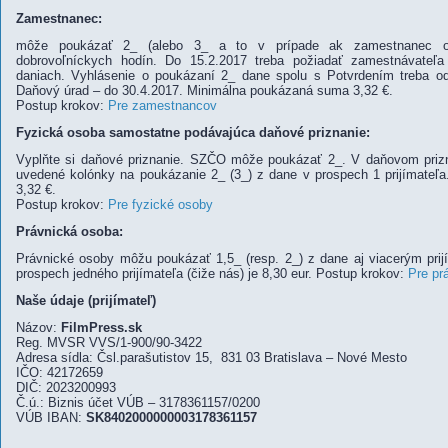
Zamestnanec:
môže poukázať 2_ (alebo 3_ a to v prípade ak zamestnanec odp
dobrovoľníckych hodín. Do 15.2.2017 treba požiadať zamestnávateľa
daniach. Vyhlásenie o poukázaní 2_ dane spolu s Potvrdením treba od
Daňový úrad – do 30.4.2017. Minimálna poukázaná suma 3,32 €.
Postup krokov:
Pre zamestnancov
Fyzická osoba samostatne podávajúca daňové priznanie:
Vyplňte si daňové priznanie. SZČO môže poukázať 2_. V daňovom prizn
uvedené kolónky na poukázanie 2_ (3_) z dane v prospech 1 prijímate
3,32 €.
Postup krokov:
Pre fyzické osoby
Právnická osoba:
Právnické osoby môžu poukázať 1,5_ (resp. 2_) z dane aj viacerým pri
prospech jedného prijímateľa (čiže nás) je 8,30 eur. Postup krokov:
Pre pr
Naše údaje (prijímateľ)
Názov:
FilmPress.sk
Reg. MVSR VVS/1-900/90-3422
Adresa sídla: Čsl.parašutistov 15, 831 03 Bratislava – Nové Mesto
IČO: 42172659
DIČ: 2023200993
Č.ú.: Biznis účet VÚB – 3178361157/0200
VÚB IBAN:
SK8402000000003178361157