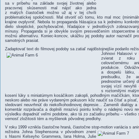
sa v príbehu na základe svojej životnej alebo
pracovnej skúsenosti mal nájsť ako jedna
z malých čiastočiek možno už aj v tej chvíli
problematickej spoločnosti. Mal otvoriť oči tomu, kto mal moc (minimál
krajine ovplyvniť. Nebola to propaganda hlásajúca sa k jednému konkrét
dielo skeptické, pochybovačné, hľadajúce v jednotlivých zobrazova
mínusy. Propaganda si je obvykle svojím presvedčením stopercentne ist
možnú alternatívu. Koniec-koncov, ukážku jej podoby autor naznačil pr
samotných prasiat.
Zadaptovať text do filmovej podoby sa zatiaľ najdôstojnejšie podarilo režis
Johnovi Halasovi v 
zvierat
z roku 19
celovečernému an
produkcie. Odvážn
a dospelú látku,
predsudku, že a
prednostne určený d
svojej vízií nevyh
s roztomilými malým
kosení lúky s miniatúrnym kosáčikom zakopli, pohodlným mačičkám, ktoré 
neskoro alebo nie práve vydareným pokusom kôz naučiť sa čítať a písať, k
sledovaní neuvrhnúť do niekoľkohodinovej depresie... Zamenili dialógy 
komentár rozprávača a doplnili mrazivú pointu knihy o nádejnú novú re
výsledku dopadnúť veľmi podobne, ako tá zo začiatku príbehu – všetko
vernosť zložitosti tém a myšlienok pôvodnej predlohy.
V roku 1999 vznikla čiastočne hraná, čiastočne stop-motion variácia s a
režiséra Johna Stephensona v pôvodnom znení
s hlasmi Kelseyho Grammera, Iana Holma, Julie