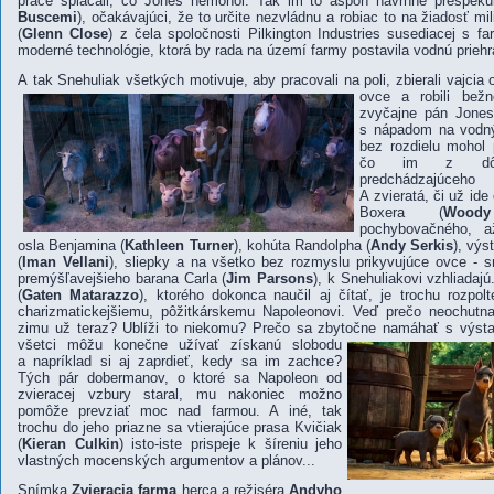
práce splácali, čo Jones nemohol. Tak im to aspoň navrhne prešpek
Buscemi
), očakávajúci, že to určite nezvládnu a robiac to na žiadosť mil
(
Glenn Close
) z čela spoločnosti Pilkington Industries susediacej s 
moderné technológie, ktorá by rada na území farmy postavila vodnú priehr
A tak Snehuliak všetkých motivuje, aby pracovali na poli, zbierali vajcia od 
ovce a robili bežn
zvyčajne pán Jones
s nápadom na vodný
bez rozdielu mohol 
čo im z dôvo
predchádzajúceho
A zvieratá, či už ide
Boxera (
Woody
pochybovačného, až
osla Benjamina (
Kathleen Turner
), kohúta Randolpha (
Andy Serkis
), vý
(
Iman Vellani
), sliepky a na všetko bez rozmyslu prikyvujúce ovce - 
premýšľavejšieho barana Carla (
Jim Parsons
), k Snehuliakovi vzhliadaj
(
Gaten Matarazzo
), ktorého dokonca naučil aj čítať, je trochu rozpol
charizmatickejšiemu, pôžitkárskemu Napoleonovi. Veď prečo neochutna
zimu už teraz? Ublíži to niekomu? Prečo sa zbytočne namáhať s výst
všetci môžu konečne
užívať získanú slobodu
a napríklad si aj zaprdieť, kedy sa im zachce?
Tých pár dobermanov, o ktoré sa Napoleon od
zvieracej vzbury staral, mu nakoniec možno
pomôže prevziať moc nad farmou. A iné, tak
trochu do jeho priazne sa vtierajúce prasa Kvičiak
(
Kieran Culkin
) isto-iste prispeje k šíreniu jeho
vlastných mocenských argumentov a plánov...
Snímka
Zvieracia farma
herca a režiséra
Andyho