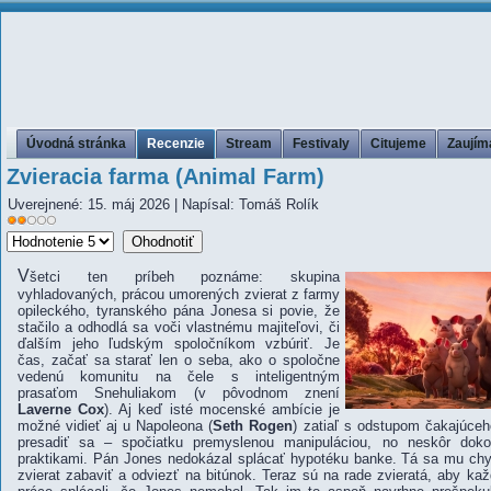
Úvodná stránka
Recenzie
Stream
Festivaly
Citujeme
Zaujím
Zvieracia farma (Animal Farm)
Uverejnené: 15. máj 2026
|
Napísal: Tomáš Rolík
Hodnotenie
Prosím,
používateľov:
2
/
5
ohodnoťte
V
šetci ten príbeh poznáme: skupina
vyhladovaných, prácou umorených zvierat z farmy
opileckého, tyranského pána Jonesa si povie, že
stačilo a odhodlá sa voči vlastnému majiteľovi, či
ďalším jeho ľudským spoločníkom vzbúriť. Je
čas, začať sa starať len o seba, ako o spoločne
vedenú komunitu na čele s inteligentným
prasaťom Snehuliakom (v pôvodnom znení
Laverne Cox
). Aj keď isté mocenské ambície je
možné vidieť aj u Napoleona (
Seth Rogen
) zatiaľ s odstupom čakajúceho
presadiť sa – spočiatku premyslenou manipuláciou, no neskôr doko
praktikami. Pán Jones nedokázal splácať hypotéku banke. Tá sa mu chy
zvierat zabaviť a odviezť na bitúnok. Teraz sú na rade zvieratá, aby ka