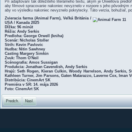
Pri adaptovaní tak dôležitého literárneho textu, akým je Orwellova predlo
aby filmové spracovanie nakoniec nevyznelo v rozpore s jeho pôvodný
aby vo výsledku nakoniec nevyznelo pokrytecky. Táto verzia, bohužiaľ, po
Zvieracia farma (Animal Farm), Veľká Británia /
USA / Kanada 2025
Dĺžka: 96 minút
Réžia: Andy Serkis
Predloha: George Orwell (kniha)
Scenár: Nicholas Stoller
Strih: Kevin Pavlovic
Hudba: Nitin Sawhney
Casting Margery Simkin
Zvuk: Thom O'Neil
Scénografia: Amos Sussigan
Produkcia: Jonathan Cavendish, Andy Serkis
Hrajú: Seth Rogen, Kieran Culkin, Woody Harrelson, Andy Serkis, S
Kathleen Turner, Jim Parsons, Gaten Matarazzo, Laverne Cox, Iman Ve
Distribúcia: CinemArt SK
Premiéra v SR: 14. mája 2026
Foto: CinemArt SK
Predch.
Nasl.