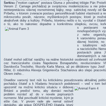
Serkis
a
("motion capture" postava Gluma z pôvodnej trilógie
Pán Prsteň
Venom 2: Carnage prichádza
) je svojráznou modernizáciou a nie práv
reinterpretáciou slávnej rovnomennej bájky, resp. satirickej novely od
G
Príbehu, v ktorom zvieracie postavy personifikovali ľudské vlastnosti a r
mikrovzorku pováh, názorov, myšlienkových postojov, ktoré je možn
akejkoľvek doby a kultúry. Príbehu, ktorému nešlo o to, vyvolať v čitate
o to, ako to nakoniec dopadne s konkrétnou sliepkou, ovcou
, koň
s postavami na
mnohopočetných výz
z neho organick
k varovnému ponauče
dávnej histórie, n
s totalitnými re
a nacistického Nem
postavách pána J
dominantných a nási
čitateľ mohol odčítať narážky na reálne historické osobnosti od zvrhnuté
cez francúzskeho cisára Napoleona Bonaparteho, revolucionárov Vla
Davidoviča Trockého, filozofa Karla Marxa, až po diktátorov typu Josif V
Hitler, či robotníka Alexeja Grigorieviča Stachanova ako slepo pracovit
Okrem iného...
Orwellov varovný text núti ku kritickému posudzovaniu aktuálnej politick
pochádza čitateľ a k hľadaniu hroziacich podobností – veď v tom bo
upozorniť na možnú kritickú situáciu v dobovej
Británii a predísť tomu, aby domáci nechali
problém rozrásť až do v novele popísaných
rozmerov. Mal povzbudiť kritické myslenie, kým je
ešte čas. V prvom rade ale nemal osloviť
detského, ale práve DOSPELÉHO čitateľa, ktorý