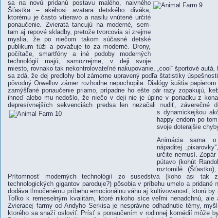
sa na novú pridanú postavu malého,
naivného
Šťastka – akéhosi avatara detského diváka,
ktorému je často vtieravo a nasilu vnútené určité
ponaučenie. Zvieratá tancujú na moderné, sem-
tam aj repové skladby, pretože tvorcovia si zrejme
myslia, že po niečom takom súčasné detské
publikum túži a považuje to za moderné. Drony,
počítače, smartfóny a iné podoby moderných
technológií majú, samozrejme, v deji svoje
miesto, rovnako tak nekontrolovateľné nakupovanie, „cool“ športové autá
sa zdá, že dej predlohy bol zámerne upravený podľa štatistiky úspešnosti
pôvodný Orwellov zámer rozhodne nepochopila. Dialógy šuštia papierom 
zamýšľané ponaučenie priamo, prípadne ho ešte pár razy zopakujú, ke
ihneď alebo mu nedošlo, že niečo v deji nie je úplne v poriadku z kona
depresívnejších sekvenciách predsa len nezačali nudiť, záverečné de
s dynamickejšou ak
happy endom po tom,
svoje doterajšie chyb
Animácia sama o 
nápaditej „pixarovky
určite nemusí. Zopár
pútavo (kohút Randol
roztomilé (Šťastko)
Prítomnosť moderných technológií zo susedstva (koho asi tak z
technologických gigantov paroduje?) pôsobia v príbehu umelo a pridané 
dodáva tlmočenému príbehu emocionálnu váhu aj kultivovanosť, ktorú by 
Toľko k remeselným kvalitám, ktoré nikoho síce veľmi nenadchnú, ale 
Zvieracej farmy
od
Andyho Serkisa
je nesprávne odhadnutie témy, myšl
ktorého sa snaží osloviť. Prísť s ponaučením v rodinnej komédií môže b