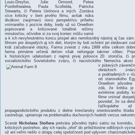
Louis-Dreyfus, Julie Ormond, Petea
Postlethwaitea, Paula Scofielda, Patricka
Stewarta, či Petera Ustinova a iných. Zostáva
síce kriticky v tieni prvého filmu, avšak núka
divákovi zaujímavú novú perspektívu príbehu
vnímaného z pozície doby, kedy už sú Orwellom
popisované a kritizované totalitné režimy
minulosťou, očividne si za svoj koniec môžu samé
a k ich nevyhnutnému koncu prispel ako nemilosrdný nástroj aj čas sám
filmom pre dospelých aj ich deti, ktorým by boli ochotní pri sledovaní z
krát začudované otázky,
Farma zvierat
z roku 1999 ešte celkom dobre
farma
primárne určená deťom však nefunguje takmer vôbec. Pripo
k historickým udalostiam z najmä prvej polovice 20. storočia, či 
socialistického Sovietskeho zväzu, či nacistického Nemecka akos
v pútavých záverečn
obrázkoch znáz
a podriadených v rô
od starovekého Eg
Orwellom pôvodne 
zdá, že kritika j
extrémne podoby ka
filme vnímať dospel
povedať, že sa dets
ťažkopádne a
propagandistického produktu z dielne kresťansky orientovaného štúdia
zastrešuje, upriamuje na problematiku duchovných hodnôt verzus nekontro
Scenár
Nicholasa Stollera
pretvára pôvodnú trpkú satiru na komédiu, 
kritických postrehov, aby ich nasilu „ohol“ do príležitostne odlišných vý
už ani veľmi nešlo o útrapy celej spoločnosti pod vplyvom charizmatickéh