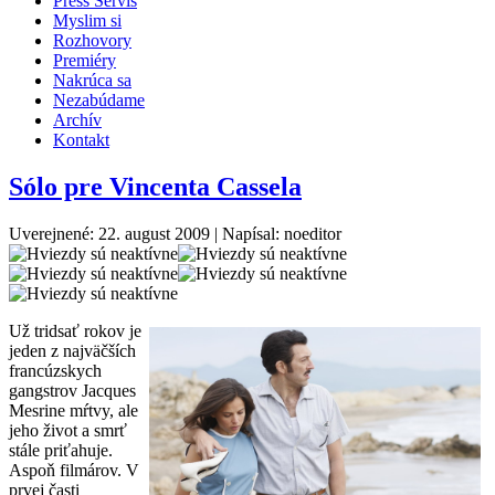
Press Servis
Myslim si
Rozhovory
Premiéry
Nakrúca sa
Nezabúdame
Archív
Kontakt
Sólo pre Vincenta Cassela
Uverejnené: 22. august 2009
|
Napísal: noeditor
Už tridsať rokov je
jeden z najväčších
francúzskych
gangstrov Jacques
Mesrine mŕtvy, ale
jeho život a smrť
stále priťahuje.
Aspoň filmárov. V
prvej časti