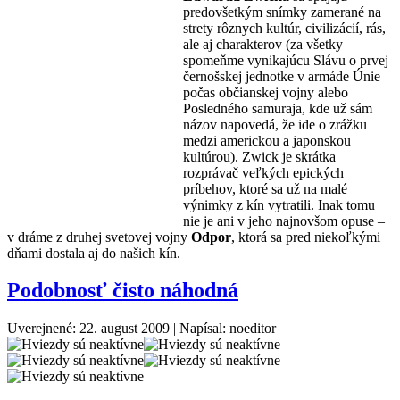
predovšetkým snímky zamerané na
strety rôznych kultúr, civilizácií, rás,
ale aj charakterov (za všetky
spomeňme vynikajúcu Slávu o prvej
černošskej jednotke v armáde Únie
počas občianskej vojny alebo
Posledného samuraja, kde už sám
názov napovedá, že ide o zrážku
medzi americkou a japonskou
kultúrou). Zwick je skrátka
rozprávač veľkých epických
príbehov, ktoré sa už na malé
výnimky z kín vytratili. Inak tomu
nie je ani v jeho najnovšom opuse –
v dráme z druhej svetovej vojny
Odpor
, ktorá sa pred niekoľkými
dňami dostala aj do našich kín.
Podobnosť čisto náhodná
Uverejnené: 22. august 2009
|
Napísal: noeditor