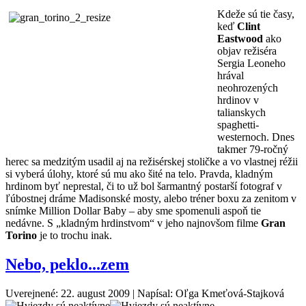
Kdeže sú tie časy,
keď
Clint
Eastwood
ako
objav režiséra
Sergia Leoneho
hrával
neohrozených
hrdinov v
talianskych
spaghetti-
westernoch. Dnes
takmer 79-ročný
herec sa medzitým usadil aj na režisérskej stoličke a vo vlastnej réžii
si vyberá úlohy, ktoré sú mu ako šité na telo. Pravda, kladným
hrdinom byť neprestal, či to už bol šarmantný postarší fotograf v
ľúbostnej dráme Madisonské mosty, alebo tréner boxu za zenitom v
snímke Million Dollar Baby – aby sme spomenuli aspoň tie
nedávne. S „kladným hrdinstvom“ v jeho najnovšom filme
Gran
Torino
je to trochu inak.
Nebo, peklo...zem
Uverejnené: 22. august 2009
|
Napísal: Oľga Kmeťová-Stajková