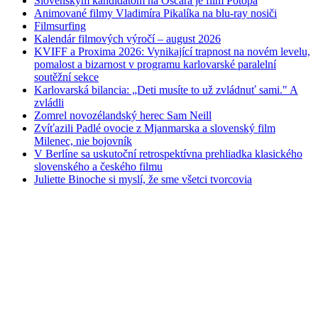
Slovenským kandidátom na Oscara je film Potopa
Animované filmy Vladimíra Pikalíka na blu-ray nosiči
Filmsurfing
Kalendár filmových výročí – august 2026
KVIFF a Proxima 2026: Vynikající trapnost na novém levelu,
pomalost a bizarnost v programu karlovarské paralelní
soutěžní sekce
Karlovarská bilancia: „Deti musíte to už zvládnuť sami." A
zvládli
Zomrel novozélandský herec Sam Neill
Zvíťazili Padlé ovocie z Mjanmarska a slovenský film
Milenec, nie bojovník
V Berlíne sa uskutoční retrospektívna prehliadka klasického
slovenského a českého filmu
Juliette Binoche si myslí, že sme všetci tvorcovia