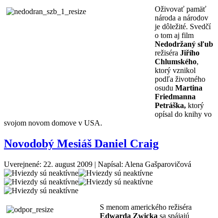
Oživovať pamäť
národa a národov
je dôležité. Svedčí
o tom aj film
Nedodržaný sľub
režiséra
Jiřího
Chlumského
,
ktorý vznikol
podľa životného
osudu
Martina
Friedmanna
Petráška,
ktorý
opísal do knihy vo
svojom novom domove v USA.
Novodobý Mesiáš Daniel Craig
Uverejnené: 22. august 2009
|
Napísal: Alena Gašparovičová
S menom amerického režiséra
Edwarda Zwicka
sa spájajú