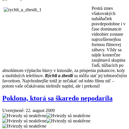
Pestrá zmes
všakovakých
naháňačiek
pravdepodobne i v
čase dominancie
videohier zostane
najrozšírenejšou
formou filmovej
zábavy. Vždy sa
nájde komerčne
zaujímavá skupina
ľudí, túžiacich po
absolútnom výplachu hlavy v kinosále, za prispenia pukancov, koly
a mobilných telefónov.
Rýchli a zbesilí
sa môžu stať jej tohtoročným
favoritom. Najvhodnejšie totiž je nečakať od tohto filmu nič –
potom vaše očakávania nielenže naplní, ale i prekoná!
Poklona, ktorá sa škaredo nepodarila
Uverejnené: 22. august 2009