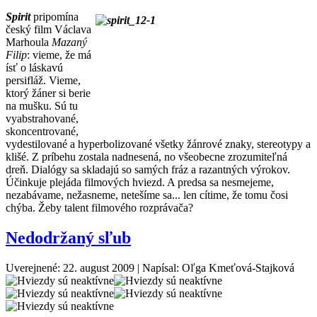
Spirit
pripomína
český film Václava
Marhoula
Mazaný
Filip
: vieme, že má
ísť o láskavú
persifláž. Vieme,
ktorý žáner si berie
na mušku. Sú tu
vyabstrahované,
skoncentrované,
vydestilované a hyperbolizované všetky žánrové znaky, stereotypy a
klišé. Z príbehu zostala nadnesená, no všeobecne zrozumiteľná
dreň. Dialógy sa skladajú so samých fráz a razantných výrokov.
Účinkuje plejáda filmových hviezd. A predsa sa nesmejeme,
nezabávame, nežasneme, netešíme sa... len cítime, že tomu čosi
chýba. Žeby talent filmového rozprávača?
Nedodržaný sľub
Uverejnené: 22. august 2009
|
Napísal: Oľga Kmeťová-Stajková