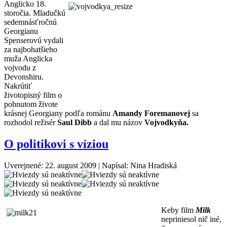
Anglicko 18.
storočia. Mladučkú
sedemnásťročnú
Georgianu
Spenserovú vydali
za najbohatšieho
muža Anglicka
vojvodu z
Devonshiru.
Nakrútiť
životopisný film o
pohnutom živote
krásnej Georgiany podľa románu
Amandy Foremanovej
sa
rozhodol režisér
Saul Dibb
a dal mu názov
Vojvodkyňa.
O politikovi s víziou
Uverejnené: 22. august 2009
|
Napísal: Nina Hradiská
Keby film
Milk
nepriniesol nič iné,