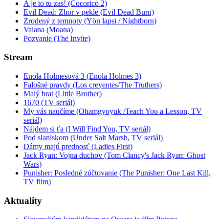
A je to tu zas! (Cocorico 2)
Evil Dead: Zhor v pekle (Evil Dead Burn)
Zrodený z temnoty (Yön lapsi / Nightborn)
Vaiana (Moana)
Pozvanie (The Invite)
Stream
Enola Holmesová 3 (Enola Holmes 3)
Falošné pravdy (Los creyentes/The Truthers)
Malý brat (Little Brother)
1670 (TV seriál)
My vás naučíme (Ohamgyoyuk /Teach You a Lesson, TV
seriál)
Nájdem si ťa (I Will Find You, TV seriál)
Pod slaniskom (Under Salt Marsh, TV seriál)
Dámy majú prednosť (Ladies First)
Jack Ryan: Vojna duchov (Tom Clancy's Jack Ryan: Ghost
Wars)
Punisher: Posledné zúčtovanie (The Punisher: One Last Kill,
TV film)
Aktuality