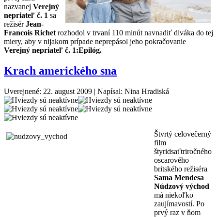
nazvanej
Verejný
nepriateľ č. 1
sa
režisér
Jean-
Francois Richet
rozhodol v trvaní 110 minút navnadiť diváka do tej
miery, aby v nijakom prípade neprepásol jeho pokračovanie
Verejný nepriateľ č. 1:Epilóg.
Krach amerického sna
Uverejnené: 22. august 2009
|
Napísal: Nina Hradiská
Štvrtý celovečerný
film
štyridsaťtriročného
oscarového
britského režiséra
Sama Mendesa
Núdzový východ
má niekoľko
zaujímavostí. Po
prvý raz v ňom