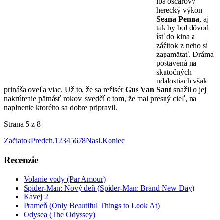
iba oscarový
herecký výkon
Seana Penna
, aj
tak by bol dôvod
ísť do kina a
zážitok z neho si
zapamätať. Dráma
postavená na
skutočných
udalostiach však
prináša oveľa viac. Už to, že sa režisér
Gus Van Sant
snažil o jej
nakrútenie pätnásť rokov, svedčí o tom, že mal presný cieľ, na
naplnenie ktorého sa dobre pripravil.
Strana 5 z 8
Začiatok
Predch.
1
2
3
4
5
6
7
8
Nasl.
Koniec
Recenzie
Volanie vody (Par Amour)
Spider-Man: Nový deň (Spider-Man: Brand New Day)
Kavej 2
Prameň (Only Beautiful Things to Look At)
Odysea (The Odyssey)