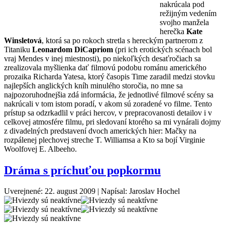
nakrúcala pod
režijným vedením
svojho manžela
herečka
Kate
Winsletová
, ktorá sa po rokoch stretla s hereckým partnerom z
Titaniku
Leonardom DiCapriom
(pri ich erotických scénach bol
vraj Mendes v inej miestnosti), po niekoľkých desaťročiach sa
zrealizovala myšlienka dať filmovú podobu románu amerického
prozaika Richarda Yatesa, ktorý časopis Time zaradil medzi stovku
najlepších anglických kníh minulého storočia, no mne sa
najpozoruhodnejšia zdá informácia, že jednotlivé filmové scény sa
nakrúcali v tom istom poradí, v akom sú zoradené vo filme. Tento
prístup sa odzrkadlil v práci hercov, v prepracovanosti detailov i v
celkovej atmosfére filmu, pri sledovaní ktorého sa mi vynárali dojmy
z divadelných predstavení dvoch amerických hier: Mačky na
rozpálenej plechovej streche T. Williamsa a Kto sa bojí Virginie
Woolfovej E. Albeeho.
Dráma s príchuťou popkormu
Uverejnené: 22. august 2009
|
Napísal: Jaroslav Hochel