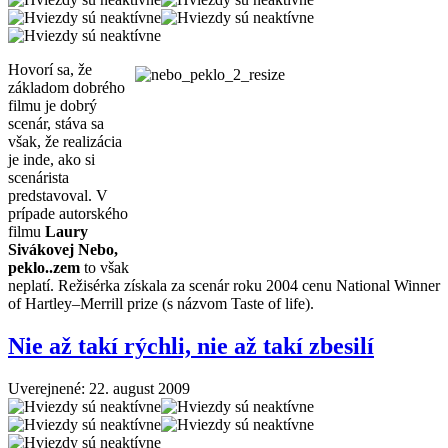
Hovorí sa, že
základom dobrého
filmu je dobrý
scenár, stáva sa
však, že realizácia
je inde, ako si
scenárista
predstavoval. V
prípade autorského
filmu
Laury
Sivákovej
Nebo,
peklo..zem
to však
neplatí. Režisérka získala za scenár roku 2004 cenu National Winner
of Hartley–Merrill prize (s názvom Taste of life).
Nie až takí rýchli, nie až takí zbesilí
Uverejnené: 22. august 2009