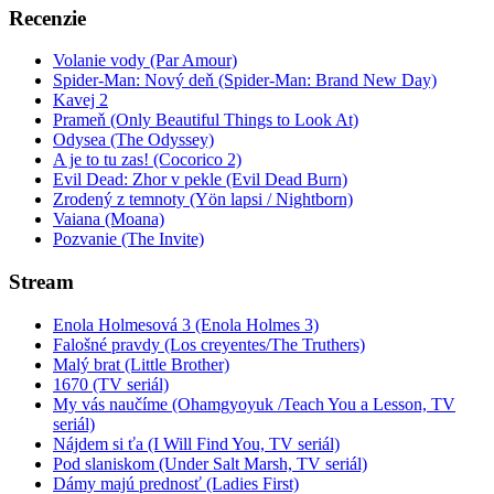
Recenzie
Volanie vody (Par Amour)
Spider-Man: Nový deň (Spider-Man: Brand New Day)
Kavej 2
Prameň (Only Beautiful Things to Look At)
Odysea (The Odyssey)
A je to tu zas! (Cocorico 2)
Evil Dead: Zhor v pekle (Evil Dead Burn)
Zrodený z temnoty (Yön lapsi / Nightborn)
Vaiana (Moana)
Pozvanie (The Invite)
Stream
Enola Holmesová 3 (Enola Holmes 3)
Falošné pravdy (Los creyentes/The Truthers)
Malý brat (Little Brother)
1670 (TV seriál)
My vás naučíme (Ohamgyoyuk /Teach You a Lesson, TV
seriál)
Nájdem si ťa (I Will Find You, TV seriál)
Pod slaniskom (Under Salt Marsh, TV seriál)
Dámy majú prednosť (Ladies First)