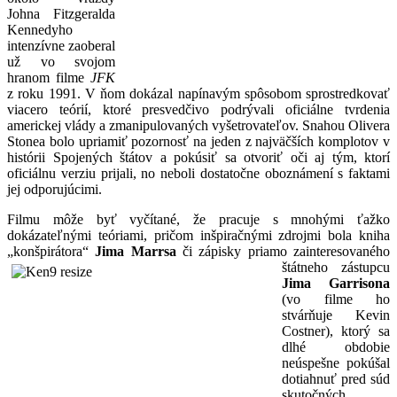
Johna Fitzgeralda
Kennedyho
intenzívne zaoberal
už vo svojom
hranom filme
JFK
z roku 1991. V ňom dokázal napínavým spôsobom sprostredkovať
viacero teórií, ktoré presvedčivo podrývali oficiálne tvrdenia
americkej vlády a zmanipulovaných vyšetrovateľov. Snahou Olivera
Stonea bolo upriamiť pozornosť na jeden z najväčších komplotov v
histórii Spojených štátov a pokúsiť sa otvoriť oči aj tým, ktorí
oficiálnu verziu prijali, no neboli dostatočne oboznámení s faktami
jej odporujúcimi.
Filmu môže byť vyčítané, že pracuje s mnohými ťažko
dokázateľnými teóriami, pričom inšpiračnými zdrojmi bola kniha
„konšpirátora“
Jima Marrsa
či zápisky
priamo zainteresovaného
štátneho zástupcu
Jima Garrisona
(vo filme ho
stvárňuje Kevin
Costner), ktorý sa
dlhé obdobie
neúspešne pokúšal
dotiahnuť pred súd
skutočných