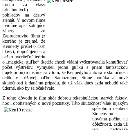
trochu za vlasy
pritiahnutých)
pohľadov na desivý
atentát. V novom filme
uvidíme opäť šokujúce
zábery zo
Zapruderovho filmu (z
ktorého je zrejmé, že
Kennedy prišiel o časť
hlavy), dopočujeme sa
ťažko uveriteľnú teóriu
o „magickej guľke“ (keďže chceli vládni vyšetrovatelia kamuflovať
počet výstrelov, vymysleli jednu guľku s priam fantastickou
trajektóriou) a uistíme sa v tom, že Kennedyho auto sa v skutočnosti
ocitlo v krížovej paľbe. Samozrejme, Stone ponúka aj nové
skutočnosti k danému prípadu, tie už však dnes azda nebudú také
úderné, ako by sa očakávalo.
Z tohto dôvodu je film skôr dobrou rekapituláciou starých faktov,
hoc i obohatených o nové poznatky. Táto
skutočnosť však nijakým
spôsobom neuberá
Stoneovmu
novému počinu na
dôležitosti, azda už
len nedokáže