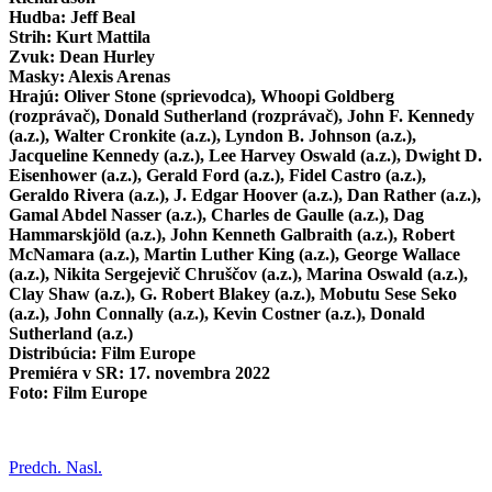
Hudba: Jeff Beal
Strih: Kurt Mattila
Zvuk: Dean Hurley
Masky: Alexis Arenas
Hrajú: Oliver Stone (sprievodca), Whoopi Goldberg
(rozprávač), Donald Sutherland (rozprávač), John F. Kennedy
(a.z.), Walter Cronkite (a.z.), Lyndon B. Johnson (a.z.),
Jacqueline Kennedy (a.z.), Lee Harvey Oswald (a.z.), Dwight D.
Eisenhower (a.z.), Gerald Ford (a.z.), Fidel Castro (a.z.),
Geraldo Rivera (a.z.), J. Edgar Hoover (a.z.), Dan Rather (a.z.),
Gamal Abdel Nasser (a.z.), Charles de Gaulle (a.z.), Dag
Hammarskjöld (a.z.), John Kenneth Galbraith (a.z.), Robert
McNamara (a.z.), Martin Luther King (a.z.), George Wallace
(a.z.), Nikita Sergejevič Chruščov (a.z.), Marina Oswald (a.z.),
Clay Shaw (a.z.), G. Robert Blakey (a.z.), Mobutu Sese Seko
(a.z.), John Connally (a.z.), Kevin Costner (a.z.), Donald
Sutherland (a.z.)
Distribúcia: Film Europe
Premiéra v SR: 17. novembra 2022
Foto: Film Europe
Predch.
Nasl.