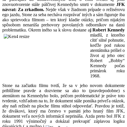
znovuotvorenie stále pálčivej Kennedyho smrti v dokumente
JFK
návrat: Za zrkadlom.
Nejde však v žiadnom prípade o režisérovu
ego jazdu, Stone za seba necháva rozprávať iných a sám figuruje iba
ako sprievodca filmom – ten ktorý kladie otázky, pričom nijakým
spôsobom nenarúša prehovory povolaných odborníkov na danú
problematiku. Okrem iného sa
k slovu dostane a
j Robert Kennedy
mladší, z ktorého
cítiť silné pohnutie,
keďže pod rukou
atentátnika prišiel o
život aj jeho otec
Robert „Bobby“
Kennedy počas
primárok roku
1968.
Stone na začiatku filmu tvrdí, že sa v jeho novom dokumente
priblížime pravde a dozvieme sa ako to (pravdepodobne) s
atentátom na Kennedyho bolo, pričom problematické je práve toto
tvrdenie, vzhľadom na to, že dokument stále ponúka priveľa otázok,
aby naň režisér na ploche filmu stihol odpovedať. Pravdou je totiž,
že divákovi, ktorý ma čerstvo v pamäti jeho hraný film JFK,
dokument veľa nových informácií neprináša. Azda preto bol JFK z
roku 1991 výnimočný a dokázal prekvapiť záplavou
logiku
dávajúcich ( a možno i