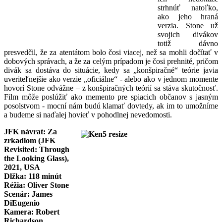
strhnúť natoľko,
ako jeho hraná
verzia. Stone už
svojich divákov
totiž dávno
presvedčil, že za atentátom bolo čosi viacej, než sa mohli dočítať v
dobových správach, a že za celým prípadom je čosi prehnité, pričom
divák sa dostáva do situácie, kedy sa „konšpiračné“ teórie javia
uveriteľnejšie ako verzie „oficiálne“ - alebo ako v jednom momente
hovorí Stone odvážne – z konšpiračných teórií sa stáva skutočnosť.
Film môže poslúžiť ako memento pre spiacich občanov s jasným
posolstvom - mocní nám budú klamať dovtedy, ak im to umožníme
a budeme si naďalej hovieť v pohodlnej nevedomosti.
JFK návrat: Za
zrkadlom (JFK
Revisited: Through
the Looking Glass),
2021, USA
Dlžka: 118 minút
Réžia: Oliver Stone
Scenár: James
DiEugenio
Kamera: Robert
Richardson