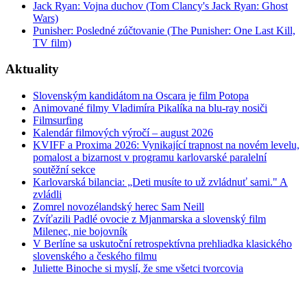
Jack Ryan: Vojna duchov (Tom Clancy's Jack Ryan: Ghost
Wars)
Punisher: Posledné zúčtovanie (The Punisher: One Last Kill,
TV film)
Aktuality
Slovenským kandidátom na Oscara je film Potopa
Animované filmy Vladimíra Pikalíka na blu-ray nosiči
Filmsurfing
Kalendár filmových výročí – august 2026
KVIFF a Proxima 2026: Vynikající trapnost na novém levelu,
pomalost a bizarnost v programu karlovarské paralelní
soutěžní sekce
Karlovarská bilancia: „Deti musíte to už zvládnuť sami." A
zvládli
Zomrel novozélandský herec Sam Neill
Zvíťazili Padlé ovocie z Mjanmarska a slovenský film
Milenec, nie bojovník
V Berlíne sa uskutoční retrospektívna prehliadka klasického
slovenského a českého filmu
Juliette Binoche si myslí, že sme všetci tvorcovia