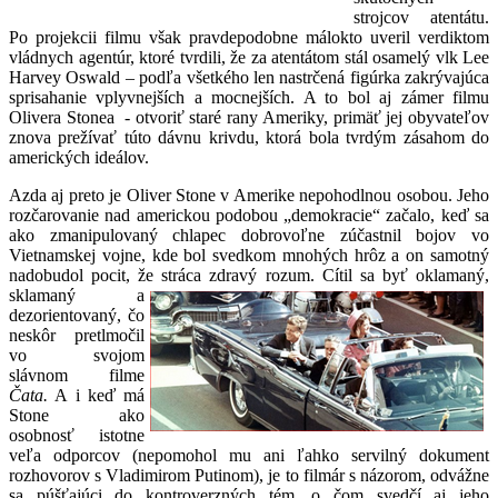
strojcov atentátu.
Po projekcii filmu však pravdepodobne málokto uveril verdiktom
vládnych agentúr, ktoré tvrdili, že za atentátom stál osamelý vlk Lee
Harvey Oswald – podľa všetkého len nastrčená figúrka zakrývajúca
sprisahanie vplyvnejších a mocnejších. A to bol aj zámer filmu
Olivera Stonea - otvoriť staré rany Ameriky, primäť jej obyvateľov
znova prežívať túto dávnu krivdu, ktorá bola tvrdým zásahom do
amerických ideálov.
Azda aj preto je Oliver Stone v Amerike nepohodlnou osobou. Jeho
rozčarovanie nad americkou podobou „demokracie“ začalo, keď sa
ako zmanipulovaný chlapec dobrovoľne zúčastnil bojov vo
Vietnamskej vojne, kde bol svedkom mnohých hrôz a on samotný
nadobudol pocit, že stráca zdravý
rozum. Cítil sa byť oklamaný,
sklamaný a
dezorientovaný, čo
neskôr pretlmočil
vo svojom
slávnom filme
Čata.
A i keď má
Stone ako
osobnosť istotne
veľa odporcov (nepomohol mu ani ľahko servilný dokument
rozhovorov s Vladimirom Putinom), je to filmár s názorom, odvážne
sa púšťajúci do kontroverzných tém, o čom svedčí aj jeho