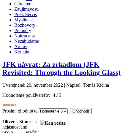
Citujeme
Zaujímavosti
Press Servis
Myslim si
Rozhovory
Premiéry
Nakrúca sa
Nezabúdame
Archív
Kontakt
JFK návrat: Za zrkadlom (JFK
Revisited: Through the Looking Glass)
Uverejnené: 20. november 2022
|
Napísal: Tomáš Kičina
Hodnotenie používateľov:
4
/
5
Prosím, ohodnoťte
Oliver Stone
sa
nejasnosťami
okolo vraždy