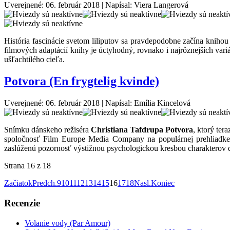
Uverejnené: 06. február 2018
|
Napísal: Viera Langerová
História fascinácie svetom liliputov sa pravdepodobne začína kniho
filmových adaptácií knihy je úctyhodný, rovnako i najrôznejších va
ušľachtilého cieľa.
Potvora (En frygtelig kvinde)
Uverejnené: 06. február 2018
|
Napísal: Emília Kincelová
Snímku dánskeho režiséra
Christiana Tafdrupa Potvora
, ktorý ter
spoločnosť Film Europe Media Company na populárnej prehliadk
zaslúženú pozornosť výstižnou psychologickou kresbou charakterov 
Strana 16 z 18
Začiatok
Predch.
9
10
11
12
13
14
15
16
17
18
Nasl.
Koniec
Recenzie
Volanie vody (Par Amour)