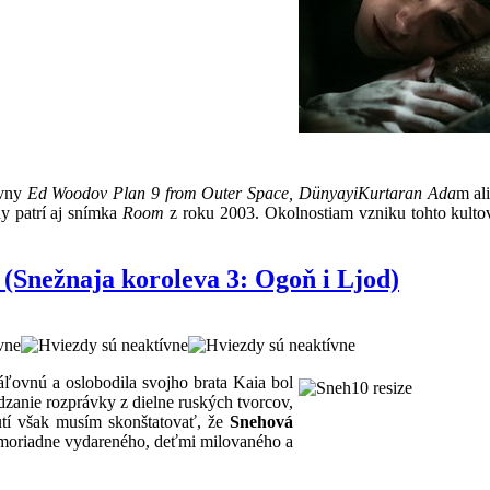
ávny
Ed Woodov Plan 9 from Outer Space, Dünyayi
Kurtaran Ada
m al
y patrí aj snímka
Room
z roku 2003. Okolnostiam vzniku tohto kulto
(Snežnaja koroleva 3: Ogoň i Ljod)
áľovnú a oslobodila svojho brata Kaia bol
zanie rozprávky z dielne ruských tvorcov,
utí však musím skonštatovať, že
Snehová
moriadne vydareného, deťmi milovaného a