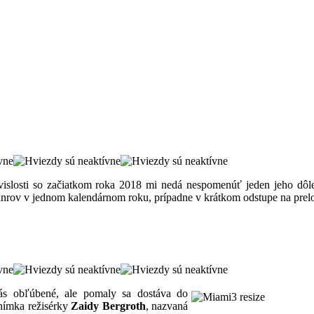
úvislosti so začiatkom roka 2018 mi nedá nespomenúť jeden jeho dôle
ánrov v jednom kalendárnom roku, prípadne v krátkom odstupe na prel
 nás obľúbené, ale pomaly sa dostáva do
snímka režisérky
Zaidy Bergroth
, nazvaná