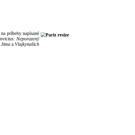
ä na príbehy napísané
Invictus: Neporazený
o Jima
a
Vlajky
našich