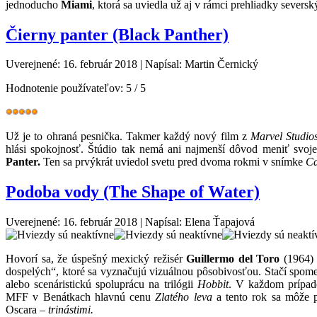
jednoducho
Miami
, ktorá sa uviedla už aj v rámci prehliadky severs
Čierny panter (Black Panther)
Uverejnené: 16. február 2018
|
Napísal: Martin Černický
Hodnotenie používateľov:
5
/
5
Už je to ohraná pesnička. Takmer každý nový film z
Marvel Studio
hlási spokojnosť. Štúdio tak nemá ani najmenší dôvod meniť svoj
Panter.
Ten sa prvýkrát uviedol svetu pred dvoma rokmi v snímke
Ca
Podoba vody (The Shape of Water)
Uverejnené: 16. február 2018
|
Napísal: Elena Ťapajová
Hovorí sa, že úspešný mexický režisér
Guillermo del Toro
(1964) 
dospelých“, ktoré sa vyznačujú vizuálnou pôsobivosťou. Stačí spo
alebo scenáristickú spoluprácu na trilógii
Hobbit
. V každom prípade
MFF v Benátkach hlavnú cenu
Zlatého leva
a tento rok sa môže p
Oscara –
trinástimi.