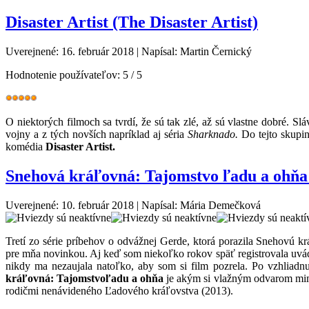
Disaster Artist (The Disaster Artist)
Uverejnené: 16. február 2018
|
Napísal: Martin Černický
Hodnotenie používateľov:
5
/
5
O niektorých filmoch sa tvrdí, že sú tak zlé, až sú vlastne dobré. Sl
vojny a z tých novších napríklad aj séria
Sharknado.
Do tejto skupin
komédia
Disaster Artist.
Snehová kráľovná: Tajomstvo ľadu a ohňa 
Uverejnené: 10. február 2018
|
Napísal: Mária Demečková
Tretí zo série príbehov o odvážnej Gerde, ktorá porazila Snehovú kr
pre mňa novinkou. Aj keď som niekoľko rokov späť registrovala uvád
nikdy ma nezaujala natoľko, aby som si film pozrela. Po vzhliadn
kráľovná: Tajomstvo
ľadu a ohňa
je akým si vlažným odvarom mi
rodičmi nenávideného Ľadového kráľovstva (2013).