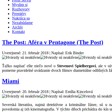
Press Servis
Myslim si
Rozhovory
Premiéry
Nakrúca sa
Nezabúdame
Archív
Kontakt
The Post: Aféra v Pentagone (The Post)
Uverejnené: 21. február 2018
|
Napísal: Erik Binder
Ťažko napísať ešte niečo nové o
Stevenovi Spielbergovi
, ale v s
pomerne pravidelné uvádzanie dvoch filmov diametrálne odlišných ž
Miami
Uverejnené: 20. február 2018
|
Napísal: Emília Kincelová
Severská literatúra, najmä detektívne a kriminálne žánre, sú u
povedomia aj ixh kinematografia. V týchto dňoch prichádza do kín 