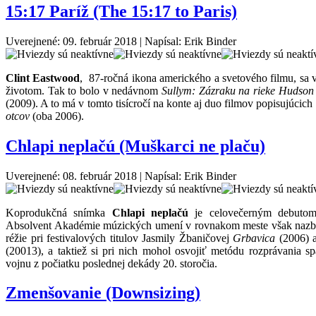
15:17 Paríž (The 15:17 to Paris)
Uverejnené: 09. február 2018
|
Napísal: Erik Binder
Clint Eastwood
, 87-ročná ikona amerického a svetového filmu, sa v
životom. Tak to bolo v nedávnom
Sullym: Zázraku na rieke Hudson
(2009). A to má v tomto tisícročí na konte aj duo filmov popisujúci
otcov
(oba 2006).
Chlapi neplačú (Muškarci ne plaču)
Uverejnené: 08. február 2018
|
Napísal: Erik Binder
Koprodukčná snímka
Chlapi neplačú
je celovečerným debutom
Absolvent Akadémie múzických umení v rovnakom meste však nazbiera
réžie pri festivalových titulov Jasmily Žbaničovej
Grbavica
(2006) 
(20013), a taktiež si pri nich mohol osvojiť metódu rozprávania 
vojnu z počiatku poslednej dekády 20. storočia.
Zmenšovanie (Downsizing)