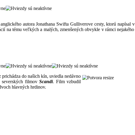
u anglického autora Jonathana Swifta Gulliverove cesty, ktorú napísal
riácií na tému veľkých a malých, zmenšených obvykle v rámci nejakého 
az prichádza do našich kín, uviedla nedávno
e severských filmov
Scandi
. Film vzbudil
dvoch hlavných hrdinov.