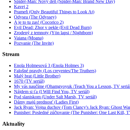
Spider-Man: Nový deň (Spider-Man: Brand New Day)
Kavej 2
Prameň (Only Beautiful Things to Look At)
Odysea (The Odyssey)
A je to tu zas! (Cocorico 2)
Evil Dead: Zhor v pekle (Evil Dead Burn)
Zrodený z temnoty (Yön lapsi / Nightborn)
Vaiana (Moana)
Pozvanie (The Invite)
Stream
Enola Holmesová 3 (Enola Holmes 3)
Falošné pravdy (Los creyentes/The Truthers)
Malý brat (Little Brother)
1670 (TV seriál)
My vás naučíme (Ohamgyoyuk /Teach You a Lesson, TV seriál
Nájdem si ťa (I Will Find You, TV seriál)
Pod slaniskom (Under Salt Marsh, TV seriál)
Dámy majú prednosť (Ladies First)
Jack Ryan: Vojna duchov (Tom Clancy's Jack Ryan: Ghost War
Punisher: Posledné zúčtovanie (The Punisher: One Last Kill, T
Aktuality