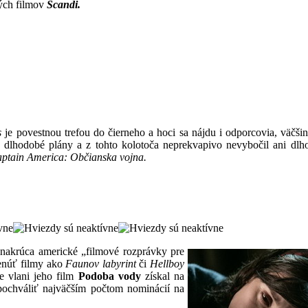
kých filmov
Scandi.
s
je povestnou trefou do čierneho a hoci sa nájdu i odporcovia, väčšin
e dlhodobé plány a z tohto kolotoča neprekvapivo nevybočil ani dl
ptain America: Občianska vojna.
nakrúca americké „filmové rozprávky pre
menúť filmy ako
Faunov labyrint
či
Hellboy
 vlani jeho film
Podoba vody
získal na
ochváliť najväčším počtom nominácií na