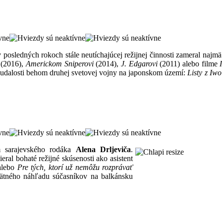
 posledných rokoch stále neutíchajúcej režijnej činnosti zameral najm
(2016),
Americkom Sniperovi
(2014),
J. Edgarovi
(2011) alebo filme
ch udalosti behom druhej svetovej vojny na japonskom území:
Listy z Iw
 sarajevského rodáka
Alena Drljeviča
.
l bohaté režijné skúsenosti ako asistent
alebo
Pre tých, ktorí už nemôžu rozprávať
spätného náhľadu súčasníkov na balkánsku