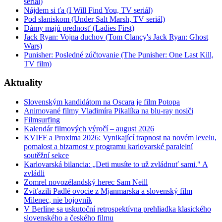
seriál)
Nájdem si ťa (I Will Find You, TV seriál)
Pod slaniskom (Under Salt Marsh, TV seriál)
Dámy majú prednosť (Ladies First)
Jack Ryan: Vojna duchov (Tom Clancy's Jack Ryan: Ghost
Wars)
Punisher: Posledné zúčtovanie (The Punisher: One Last Kill,
TV film)
Aktuality
Slovenským kandidátom na Oscara je film Potopa
Animované filmy Vladimíra Pikalíka na blu-ray nosiči
Filmsurfing
Kalendár filmových výročí – august 2026
KVIFF a Proxima 2026: Vynikající trapnost na novém levelu,
pomalost a bizarnost v programu karlovarské paralelní
soutěžní sekce
Karlovarská bilancia: „Deti musíte to už zvládnuť sami." A
zvládli
Zomrel novozélandský herec Sam Neill
Zvíťazili Padlé ovocie z Mjanmarska a slovenský film
Milenec, nie bojovník
V Berlíne sa uskutoční retrospektívna prehliadka klasického
slovenského a českého filmu