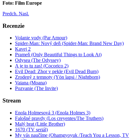
Foto: Film Europe
Predch.
Nasl.
Recenzie
Volanie vody (Par Amour)
Spider-Man: Nový deň (Spider-Man: Brand New Day)
Kavej 2
Prameň (Only Beautiful Things to Look At)
Odysea (The Odyssey)
A je to tu zas! (Cocorico 2)
Evil Dead: Zhor v pekle (Evil Dead Burn)
Zrodený z temnoty (Yön lapsi / Nightborn)
Vaiana (Moana)
Pozvanie (The Invite)
Stream
Enola Holmesová 3 (Enola Holmes 3)
Falošné pravdy (Los creyentes/The Truthers)
Malý brat (Little Brother)
1670 (TV seriál)
My vás naučíme (Ohamgyoyuk /Teach You a Lesson, TV