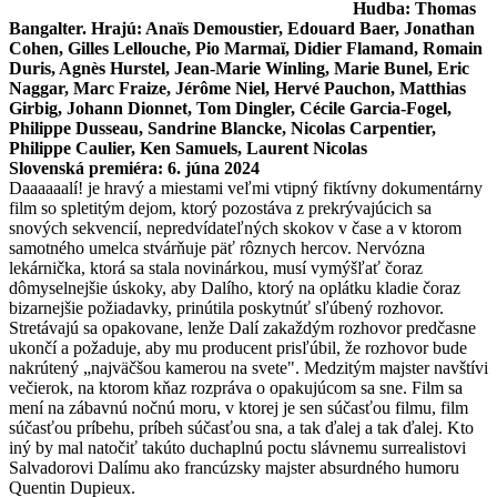
Hudba: Thomas
Bangalter. Hrajú: Anaïs Demoustier, Edouard Baer, Jonathan
Cohen, Gilles Lellouche, Pio Marmaï, Didier Flamand, Romain
Duris, Agnès Hurstel, Jean-Marie Winling, Marie Bunel, Eric
Naggar, Marc Fraize, Jérôme Niel, Hervé Pauchon, Matthias
Girbig, Johann Dionnet, Tom Dingler, Cécile Garcia-Fogel,
Philippe Dusseau, Sandrine Blancke, Nicolas Carpentier,
Philippe Caulier, Ken Samuels, Laurent Nicolas
Slovenská premiéra: 6. júna 2024
Daaaaaalí! je hravý a miestami veľmi vtipný fiktívny dokumentárny
film so spletitým dejom, ktorý pozostáva z prekrývajúcich sa
snových sekvencií, nepredvídateľných skokov v čase a v ktorom
samotného umelca stvárňuje päť rôznych hercov. Nervózna
lekárnička, ktorá sa stala novinárkou, musí vymýšľať čoraz
dômyselnejšie úskoky, aby Dalího, ktorý na oplátku kladie čoraz
bizarnejšie požiadavky, prinútila poskytnúť sľúbený rozhovor.
Stretávajú sa opakovane, lenže Dalí zakaždým rozhovor predčasne
ukončí a požaduje, aby mu producent prisľúbil, že rozhovor bude
nakrútený „najväčšou kamerou na svete". Medzitým majster navštívi
večierok, na ktorom kňaz rozpráva o opakujúcom sa sne. Film sa
mení na zábavnú nočnú moru, v ktorej je sen súčasťou filmu, film
súčasťou príbehu, príbeh súčasťou sna, a tak ďalej a tak ďalej. Kto
iný by mal natočiť takúto duchaplnú poctu slávnemu surrealistovi
Salvadorovi Dalímu ako francúzsky majster absurdného humoru
Quentin Dupieux.