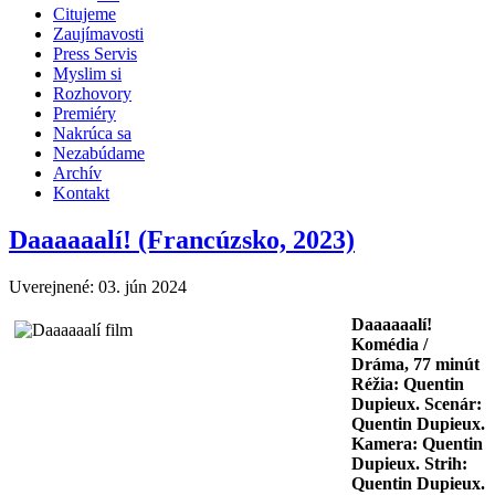
Citujeme
Zaujímavosti
Press Servis
Myslim si
Rozhovory
Premiéry
Nakrúca sa
Nezabúdame
Archív
Kontakt
Daaaaaalí! (Francúzsko, 2023)
Uverejnené: 03. jún 2024
Daaaaaalí!
Komédia /
Dráma, 77 minút
Réžia: Quentin
Dupieux. Scenár:
Quentin Dupieux.
Kamera: Quentin
Dupieux. Strih:
Quentin Dupieux.