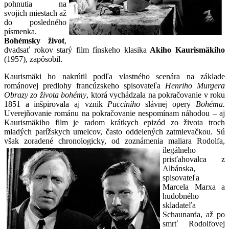
pohnutia na
svojich miestach až
do posledného
písmenka.
Bohémsky život
,
dvadsať rokov starý film fínskeho klasika
Akiho Kaurismäkiho
(1957), zapôsobil.
Kaurismäki ho nakrútil podľa vlastného scenára na základe
románovej predlohy francúzskeho spisovateľa
Henriho Murgera
Obrazy zo života bohémy
, ktorá vychádzala na pokračovanie v roku
1851 a inšpirovala aj vznik
Pucciniho
slávnej opery
Bohéma.
Uverejňovanie románu na pokračovanie nespomínam náhodou – aj
Kaurismäkiho film je radom krátkych epizód zo života troch
mladých parížskych umelcov, často oddelených zatmievačkou. Sú
však zoradené chronologicky, od
zoznámenia maliara Rodolfa,
ilegálneho
prisťahovalca z
Albánska,
spisovateľa
Marcela Marxa a
hudobného
skladateľa
Schaunarda, až po
smrť Rodolfovej