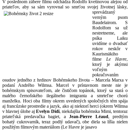
V poslednom zábere filmu odchádza Rodolfo kvetinovou alejou od
priateľov, aby sa sám
vyrovnal so smrťou svojej životnej lásky,
sprevádzaný
verným psom
Baudelairom. S
Rodolfom sa už
nestretneme, ale
psíka Laiku
uvidíme o dvadsať
rokov neskôr v
Kaurismäkiho
filme
Le Havre
,
ktorý je akýmsi
voľným
pokračovaním
osudov jedného z hrdinov Bohémskeho života – Marcela Marxa v
podaní Andrého Wilmsa. Marcel v prístavnom meste nie je
bohémskym spisovateľom, ale čističom topánok, ktorý sa stará o
malého černošského ilegálneho imigranta a smrteľne chorú
manželku. Hoci oba filmy okrem uvedených spoločných tém spája
aj francúzske prostredie a jazyk, ako aj niektorí herci (okrem Wilmsa
v hlavnej úlohe aj
Evelyn Didi
, niekdajšia bohémska Mimi, tentoraz
priateľská predavačka bagiet, a
Jean-Pierre Léaud
, predtým
bohatý cukrovarník, teraz podlý udavač), obe diela sa líšia nielen
použitým filmovým materiálom (Le Havre je jasavo