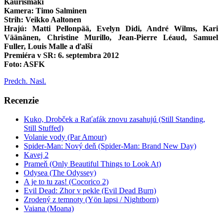
Kaurismäki
Kamera: Timo Salminen
Strih: Veikko Aaltonen
Hrajú: Matti Pellonpää, Evelyn Didi, André Wilms, Kari
Väänänen, Christine Murillo, Jean-Pierre Léaud, Samuel
Fuller, Louis Malle a ďalší
Premiéra v SR: 6. septembra 2012
Foto: ASFK
Predch.
Nasl.
Recenzie
Kuko, Drobček a Raťafák znovu zasahujú (Still Standing,
Still Stuffed)
Volanie vody (Par Amour)
Spider-Man: Nový deň (Spider-Man: Brand New Day)
Kavej 2
Prameň (Only Beautiful Things to Look At)
Odysea (The Odyssey)
A je to tu zas! (Cocorico 2)
Evil Dead: Zhor v pekle (Evil Dead Burn)
Zrodený z temnoty (Yön lapsi / Nightborn)
Vaiana (Moana)