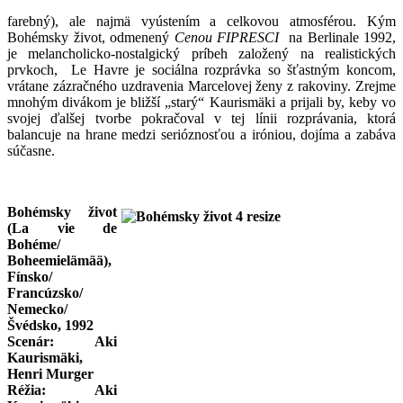
farebný), ale najmä vyústením a celkovou atmosférou. Kým
Bohémsky život, odmenený
Cenou FIPRESCI
na Berlinale 1992,
je melancholicko-nostalgický príbeh založený na realistických
prvkoch, Le Havre je sociálna rozprávka so šťastným koncom,
vrátane zázračného uzdravenia Marcelovej ženy z rakoviny. Zrejme
mnohým divákom je bližší „starý“ Kaurismäki a prijali by, keby vo
svojej ďalšej tvorbe pokračoval v tej línii rozprávania, ktorá
balancuje na hrane medzi serióznosťou a iróniou, dojíma a zabáva
súčasne.
Bohémsky život
(La vie de
Bohéme/
Boheemielämää),
Fínsko/
Francúzsko/
Nemecko/
Švédsko, 1992
Scenár: Aki
Kaurismäki,
Henri Murger
Réžia: Aki