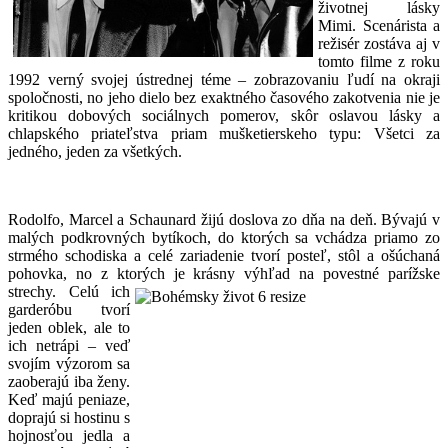
životnej lásky
Mimi. Scenárista a
režisér zostáva aj v
tomto filme z roku
1992 verný svojej ústrednej téme – zobrazovaniu ľudí na okraji
spoločnosti, no jeho dielo bez exaktného časového zakotvenia nie je
kritikou dobových sociálnych pomerov, skôr oslavou lásky a
chlapského priateľstva priam mušketierskeho typu: Všetci za
jedného, jeden za všetkých.
Rodolfo, Marcel a Schaunard žijú doslova zo dňa na deň. Bývajú v
malých podkrovných bytíkoch, do ktorých sa vchádza priamo zo
strmého schodiska a celé zariadenie tvorí posteľ, stôl a ošúchaná
pohovka, no z ktorých
je krásny výhľad na povestné parížske
strechy. Celú ich
garderóbu tvorí
jeden oblek, ale to
ich netrápi – veď
svojím výzorom sa
zaoberajú iba ženy.
Keď majú peniaze,
doprajú si hostinu s
hojnosťou jedla a