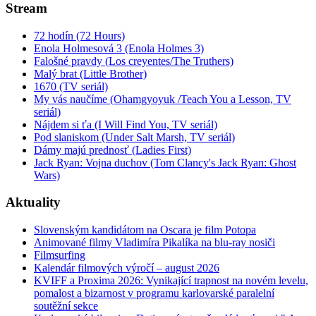
Stream
72 hodín (72 Hours)
Enola Holmesová 3 (Enola Holmes 3)
Falošné pravdy (Los creyentes/The Truthers)
Malý brat (Little Brother)
1670 (TV seriál)
My vás naučíme (Ohamgyoyuk /Teach You a Lesson, TV
seriál)
Nájdem si ťa (I Will Find You, TV seriál)
Pod slaniskom (Under Salt Marsh, TV seriál)
Dámy majú prednosť (Ladies First)
Jack Ryan: Vojna duchov (Tom Clancy's Jack Ryan: Ghost
Wars)
Aktuality
Slovenským kandidátom na Oscara je film Potopa
Animované filmy Vladimíra Pikalíka na blu-ray nosiči
Filmsurfing
Kalendár filmových výročí – august 2026
KVIFF a Proxima 2026: Vynikající trapnost na novém levelu,
pomalost a bizarnost v programu karlovarské paralelní
soutěžní sekce