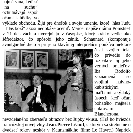
najmä vína, keď sú
„na suchu“,
ochutnávajú aspoň
očami lahôdky vo
výklade obchodu. Žijú pre dnešok a svoje umenie, ktoré „hlas ľudu
– hlas boží“ akosi nedokáže oceniť. Marcel napíše drámu Pomstiteľ
v 21 dejstvách a uverejní ju v časopise, ktorý krátko vedie ako
šéfredaktor, čo spôsobí jeho zánik. Schaunard skomponuje
avantgardné dielo a pri jeho klavírnej
interpretácii používa niektoré
časti svojho tela,
čo privedie do
rozpakov aj jeho
verných priateľov.
Iba Rodolfo
zaznamená so
svojimi naivno-
kubistickými
maľbami aký-taký
úspech, keď očarí
bohatého majiteľa
cukrovaru
Blancherona,
nevzdelaného zberateľa obrazov bez štipky vkusu. (Hrá ho hviezda
francúzskej novej vlny
Jean-Pierre Léaud
, s ktorým sa stretneme o
dvadsať rokov neskôr v Kaurismäkiho filme Le Havre.) Napriek