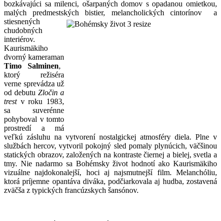
bozkávajúci sa milenci, ošarpaných domov s opadanou omietkou,
malých predmestských
bistier, melancholických cintorínov a
stiesnených
chudobných
interiérov.
Kaurismäkiho
dvorný kameraman
Timo Salminen
,
ktorý režiséra
verne sprevádza už
od debutu
Zločin a
trest
v roku 1983,
sa suverénne
pohyboval v tomto
prostredí a má
veľkú zásluhu na vytvorení nostalgickej atmosféry diela. Plne v
službách hercov, vytvoril pokojný sled pomaly plynúcich, väčšinou
statických obrazov, založených na kontraste čiernej a bielej, svetla a
tmy. Nie nadarmo sa Bohémsky život hodnotí ako Kaurismäkiho
vizuálne najdokonalejší, hoci aj najsmutnejší film. Melanchóliu,
ktorá príjemne opantáva diváka, podčiarkovala aj hudba, zostavená
zväčša z typických francúzskych šansónov.