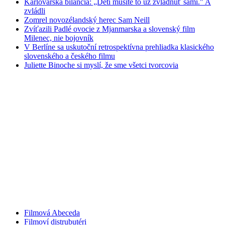
Karlovarská bilancia: „Deti musíte to už zvládnuť sami." A
zvládli
Zomrel novozélandský herec Sam Neill
Zvíťazili Padlé ovocie z Mjanmarska a slovenský film
Milenec, nie bojovník
V Berlíne sa uskutoční retrospektívna prehliadka klasického
slovenského a českého filmu
Juliette Binoche si myslí, že sme všetci tvorcovia
Filmová Abeceda
Filmoví distrubutéri