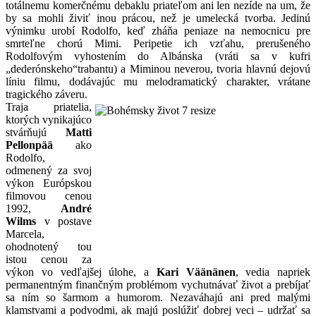
totálnemu komerčnému debaklu priateľom ani len nezíde na um, že
by sa mohli živiť inou prácou, než je umelecká tvorba. Jedinú
výnimku urobí Rodolfo, keď zháňa peniaze na nemocnicu pre
smrteľne chorú Mimi. Peripetie ich vzťahu, prerušeného
Rodolfovým vyhostením do Albánska (vráti sa v kufri
„dederónskeho“trabantu) a Miminou neverou, tvoria hlavnú dejovú
líniu filmu, dodávajúc mu melodramatický charakter, vrátane
tragického záveru.
Traja priatelia,
ktorých vynikajúco
stvárňujú
Matti
Pellonpää
ako
Rodolfo,
odmenený za svoj
výkon Európskou
filmovou cenou
1992,
André
Wilms
v postave
Marcela,
ohodnotený tou
istou cenou za
výkon vo vedľajšej úlohe, a
Kari
Väänänen
, vedia napriek
permanentným finančným problémom vychutnávať život a prebíjať
sa ním so šarmom a humorom. Nezaváhajú ani pred malými
klamstvami a podvodmi, ak majú poslúžiť dobrej veci – udržať sa