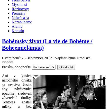
Press Servis
Myslim si
Rozhovory
Premiéry
Nakrúca sa
Nezabúdame
Archív
Kontakt
Bohémsky život (La vie de Bohéme /
Boheemielämää)
Uverejnené: 28. september 2012
|
Napísal: Nina Hradiská
Prosím, ohodnoťte
Ani v kinách
náročného diváka
sa nestáva často,
aby návštevníci
pozorne sledovali
záverečné titulky.
Tentoraz zostali
mlčky a bez