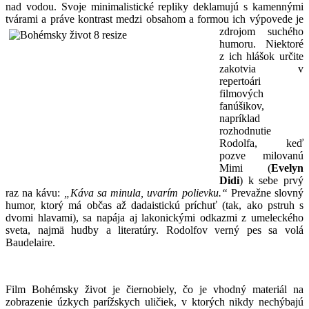
nad vodou. Svoje minimalistické repliky deklamujú s kamennými
tvárami a práve kontrast medzi obsahom a formou ich
výpovede je
zdrojom suchého
humoru. Niektoré
z ich hlášok určite
zakotvia v
repertoári
filmových
fanúšikov,
napríklad
rozhodnutie
Rodolfa, keď
pozve milovanú
Mimi (
Evelyn
Didi
) k sebe prvý
raz na kávu:
„Káva sa minula, uvarím polievku.“
Prevažne slovný
humor, ktorý má občas až dadaistickú príchuť (tak, ako pstruh s
dvomi hlavami), sa napája aj lakonickými odkazmi z umeleckého
sveta, najmä hudby a literatúry. Rodolfov verný pes sa volá
Baudelaire.
Film Bohémsky život je čiernobiely, čo je vhodný materiál na
zobrazenie úzkych parížskych uličiek, v ktorých nikdy nechýbajú