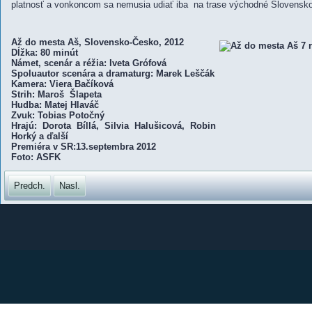
platnosť a vonkoncom sa nemusia udiať iba na trase východné Slovensk
Až do mesta Aš, Slovensko-Česko, 2012
Dĺžka: 80 minút
Námet, scenár a réžia: Iveta Grófová
Spoluautor scenára a dramaturg: Marek Leščák
Kamera: Viera Bačíková
Strih: Maroš Šlapeta
Hudba: Matej Hlaváč
Zvuk: Tobias Potočný
Hrajú: Dorota Bíllá, Silvia Halušicová, Robin
Horký a ďalší
Premiéra v SR:13.septembra 2012
Foto: ASFK
Predch.
Nasl.