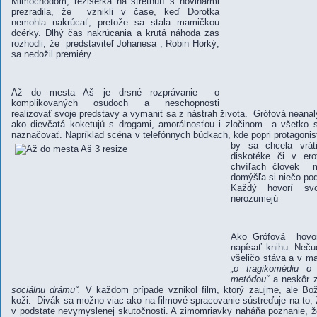
Mimochodom, režisérka na stretnutí s novinármi
prezradila, že vznikli v čase, keď Dorotka
nemohla nakrúcať, pretože sa stala mamičkou
dcérky. Dlhý čas nakrúcania a krutá náhoda zas
rozhodli, že predstaviteľ Johanesa , Robin Horký,
sa nedožil premiéry.
Až do mesta Aš je drsné rozprávanie o
komplikovaných osudoch a neschopnosti
realizovať svoje predstavy a vymaniť sa z nástrah života. Grófová neanal
ako dievčatá koketujú s drogami, amorálnosťou i zločinom a všetko
naznačovať. Napríklad scéna v telefónnych búdkach, kde
popri protagoni
by sa chcela vrát
diskotéke či v ero
chvíľach človek mo
domýšľa si niečo po
Každý hovorí sv
nerozumejú
Ako Grófová hovor
napísať knihu. Neču
všeličo stáva a v ma
„o tragikomédiu o 
metódou“
a neskôr z
sociálnu drámu“.
V každom prípade vznikol film, ktorý zaujme, ale Bož
koži. Divák sa možno viac ako na filmové spracovanie sústreďuje na to,
v podstate nevymyslenej skutočnosti. A zimomriavky naháňa poznanie, ž