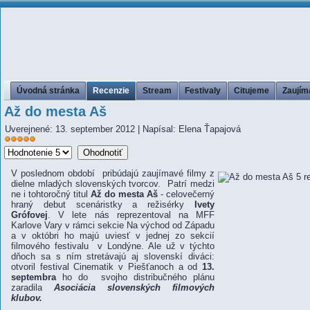
Úvodná stránka
Recenzie
Stream
Festivaly
Citujeme
Zaujím
Až do mesta Aš
Uverejnené: 13. september 2012
|
Napísal: Elena Ťapajová
Hodnotenie
Prosím,
používateľov:
5
/
5
ohodnoťte
V poslednom období pribúdajú zaujímavé filmy z
dielne mladých slovenských tvorcov. Patrí medzi
ne i tohtoročný titul
Až do mesta Aš
- celovečerný
hraný debut scenáristky a režisérky
Ivety
Grófovej
. V lete nás reprezentoval na MFF
Karlove Vary v rámci sekcie Na východ od Západu
a v októbri ho majú uviesť v jednej zo sekcií
filmového festivalu v Londýne. Ale už v týchto
dňoch sa s ním stretávajú aj slovenskí diváci:
otvoril festival Cinematik v Piešťanoch a od
13.
septembra
ho do svojho distribučného plánu
zaradila
Asociácia slovenských filmových
klubov.