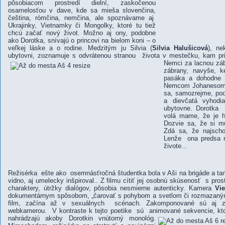
pôsobiacom prostredí dielní, zaskočenou
osamelosťou v dave, kde sa mieša slovenčina,
čeština, rómčina, nemčina, ale spoznávame aj
Ukrajinky, Vietnamky či Mongolky, ktoré tu tiež
chcú začať nový život. Možno aj ony, podobne
ako Dorotka, snívajú o princovi na bielom koni – o
veľkej láske a o rodine. Medzitým ju Silvia (
Silvia Halušicová
), ne
ubytovni, zoznamuje s odvrátenou stranou života v mestečku, kam pri
Nemci za lacnou zá
zábrany, navyše, ke
pasáka a dohodne j
Nemcom Johanesom
sa, samozrejme, po
a dievčatá vyhodi
ubytovne. Dorotka
volá mame, že je h
Dozvie sa, že si m
Zdá sa, že najschod
Lenže ona predsa m
živote...
Režisérka ešte ako osemnásťročná študentka bola v Aši na brigáde a tamo
vidno, aj umelecky inšpiroval.. Z filmu cítiť jej osobnú skúsenosť s pros
charaktery, útržky dialógov, pôsobia nesmierne autenticky. Kamera
Vie
dokumentárnym spôsobom, „čarovať s pohybom a svetlom či rozmazanými
film, začína až v sexuálnych scénach. Zakomponované sú aj z
webkamerou. V kontraste k tejto poetike sú animované sekvencie,
kt
nahrádzajú akoby Dorotkin vnútorný monológ.