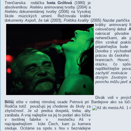
Trenčianska rodáčka
Iveta Grófová
(1980) je
absolventkou Ateliéru animovanej tvorby (2004) a
Ateliéru dokumentárnej tvorby (2006) na Vysokej
škole múzických umení. Režírovala krátke
dokumenty
Aspoň, že tak
(2003),
Politika kvality
(2005)
Nazdar partička
krátky animovaný f
celovečerný debut
A
nakrúcať pôvod
neherečkami, ale p
(film vznikal prak
prijateľnejšia bu
Dorotke z východnéh
prácou do českého
hraniciach. Hovor
otázku, čo spô
najdôležitejšie po
zachytiť motivácie 
drsným životným r
povrchu môžu javiť 
Divák vidí v prvýc
Billá
) ešte v rodnej rómskej osade Petrová pri Bardejove ako sa lúč
Rodičia totiž považujú jej chodenie do školy za
zbytočnosť. Je už predsa dospelá, treba, aby
zarábala. A vraj najlepšie sa jej to podarí ako šičke
v textilnej fabrike v mestečku Aš v
najzápadnejšom kúte Čiech, kam ju kamera
sleduje. Ocitáme sa spolu s ňou v beznádejne