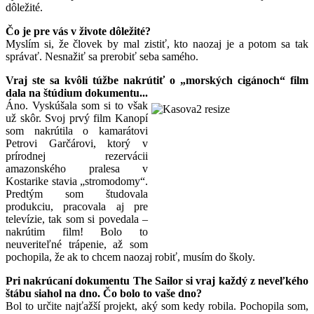
dôležité.
Čo je pre vás v živote dôležité?
Myslím si, že človek by mal zistiť, kto naozaj je a potom sa tak
správať. Nesnažiť sa prerobiť seba samého.
Vraj ste sa kvôli túžbe nakrútiť o „morských cigánoch“ film
dala na štúdium dokumentu...
Áno. Vyskúšala som si to však
už skôr. Svoj prvý film Kanopí
som nakrútila o kamarátovi
Petrovi Garčárovi, ktorý v
prírodnej rezervácii
amazonského pralesa v
Kostarike stavia „stromodomy“.
Predtým som študovala
produkciu, pracovala aj pre
televízie, tak som si povedala –
nakrútim film! Bolo to
neuveriteľné trápenie, až som
pochopila, že ak to chcem naozaj robiť, musím do školy.
Pri nakrúcaní dokumentu The Sailor si vraj každý z neveľkého
štábu siahol na dno. Čo bolo to vaše dno?
Bol to určite najťažší projekt, aký som kedy robila. Pochopila som,