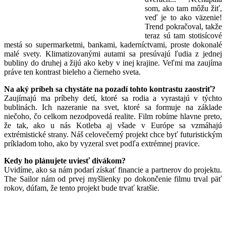
som, ako tam môžu žiť,
veď je to ako väzenie!
Trend pokračoval, takže
teraz sú tam stotisícové
mestá so supermarketmi, bankami, kaderníctvami, proste dokonalé
malé svety. Klimatizovanými autami sa presúvajú ľudia z jednej
bubliny do druhej a žijú ako keby v inej krajine. Veľmi ma zaujíma
práve ten kontrast bieleho a čierneho sveta.
Na aký príbeh sa chystáte na pozadí tohto kontrastu zaostriť?
Zaujímajú ma príbehy detí, ktoré sa rodia a vyrastajú v týchto
bublinách. Ich nazeranie na svet, ktoré sa formuje na základe
niečoho, čo celkom nezodpovedá realite. Film robíme hlavne preto,
že tak, ako u nás Kotleba aj všade v Európe sa vzmáhajú
extrémistické strany. Náš celovečerný projekt chce byť futuristickým
príkladom toho, ako by vyzeral svet podľa extrémnej pravice.
Kedy ho plánujete uviesť divákom?
Uvidíme, ako sa nám podarí získať financie a partnerov do projektu.
The Sailor nám od prvej myšlienky po dokončenie filmu trval päť
rokov, dúfam, že tento projekt bude trvať kratšie.