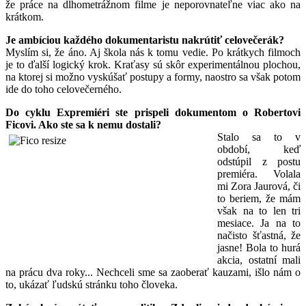
že práce na dlhometrážnom filme je neporovnateľne viac ako na
krátkom.
Je ambíciou každého dokumentaristu nakrútiť celovečerák?
Myslím si, že áno. Aj škola nás k tomu vedie. Po krátkych filmoch
je to ďalší logický krok. Kraťasy sú skôr experimentálnou plochou,
na ktorej si možno vyskúšať postupy a formy, naostro sa však potom
ide do toho celovečerného.
Do cyklu Expremiéri ste prispeli dokumentom o Robertovi
Ficovi. Ako ste sa k nemu dostali?
Stalo sa to v
období, keď
odstúpil z postu
premiéra. Volala
mi Zora Jaurová, či
to beriem, že mám
však na to len tri
mesiace. Ja na to
načisto šťastná, že
jasne! Bola to hurá
akcia, ostatní mali
na prácu dva roky... Nechceli sme sa zaoberať kauzami, išlo nám o
to, ukázať ľudskú stránku toho človeka.