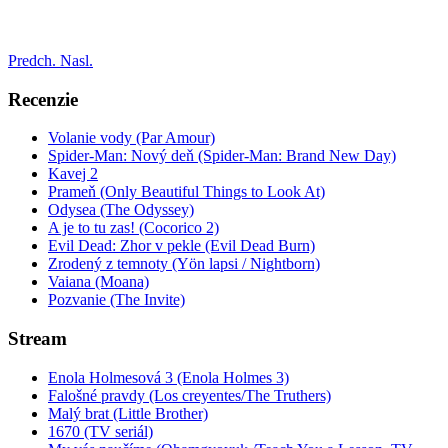
Predch.
Nasl.
Recenzie
Volanie vody (Par Amour)
Spider-Man: Nový deň (Spider-Man: Brand New Day)
Kavej 2
Prameň (Only Beautiful Things to Look At)
Odysea (The Odyssey)
A je to tu zas! (Cocorico 2)
Evil Dead: Zhor v pekle (Evil Dead Burn)
Zrodený z temnoty (Yön lapsi / Nightborn)
Vaiana (Moana)
Pozvanie (The Invite)
Stream
Enola Holmesová 3 (Enola Holmes 3)
Falošné pravdy (Los creyentes/The Truthers)
Malý brat (Little Brother)
1670 (TV seriál)