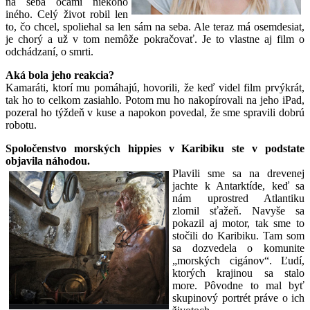
na seba očami niekoho
iného. Celý život robil len
to, čo chcel, spoliehal sa len sám na seba. Ale teraz má osemdesiat,
je chorý a už v tom nemôže pokračovať. Je to vlastne aj film o
odchádzaní, o smrti.
Aká bola jeho reakcia?
Kamaráti, ktorí mu pomáhajú, hovorili, že keď videl film prvýkrát,
tak ho to celkom zasiahlo. Potom mu ho nakopírovali na jeho iPad,
pozeral ho týždeň v kuse a napokon povedal, že sme spravili dobrú
robotu.
Spoločenstvo morských hippies v Karibiku ste v podstate
objavila náhodou.
Plavili sme sa na drevenej
jachte k Antarktíde, keď sa
nám uprostred Atlantiku
zlomil sťažeň. Navyše sa
pokazil aj motor, tak sme to
stočili do Karibiku. Tam som
sa dozvedela o komunite
„morských cigánov“. Ľudí,
ktorých krajinou sa stalo
more. Pôvodne to mal byť
skupinový portrét práve o ich