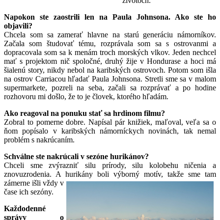
životoch.
Napokon ste zaostrili len na Paula Johnsona. Ako ste ho
objavili?
Chcela som sa zamerať hlavne na starú generáciu námorníkov.
Začala som študovať tému, rozprávala som sa s ostrovanmi a
dopracovala som sa k menám troch morských vlkov. Jeden nechcel
mať s projektom nič spoločné, druhý žije v Hondurase a hoci má
šialenú story, nikdy nebol na karibských ostrovoch. Potom som išla
na ostrov Carriacou hľadať Paula Johnsona. Stretli sme sa v malom
supermarkete, pozreli na seba, začali sa rozprávať a po hodine
rozhovoru mi došlo, že to je človek, ktorého hľadám.
Ako reagoval na ponuku stať sa hrdinom filmu?
Zobral to pomerne dobre. Napísal pár knižiek, maľoval, veľa sa o
ňom popísalo v karibských námorníckych novinách, tak nemal
problém s nakrúcaním.
Schválne ste nakrúcali v sezóne hurikánov?
Chceli sme zvýrazniť silu prírody, silu kolobehu ničenia a
znovuzrodenia. A hurikány boli výborný motív, ta
kže sme tam
zámerne išli vždy v
čase ich sezóny.
Každodenné
správy o