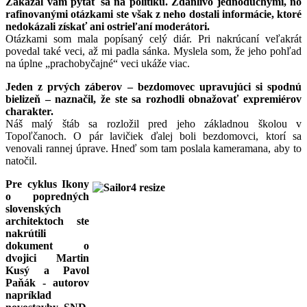
Zakázal vám pýtať sa na politiku. Zdanlivo jednoduchými, no
rafinovanými otázkami ste však z neho dostali informácie, ktoré
nedokázali získať ani ostrieľaní moderátori.
Otázkami som mala popísaný celý diár. Pri nakrúcaní veľakrát
povedal také veci, až mi padla sánka. Myslela som, že jeho pohľad
na úplne „prachobyčajné“ veci ukáže viac.
Jeden z prvých záberov – bezdomovec upravujúci si spodnú
bielizeň – naznačil, že ste sa rozhodli obnažovať expremiérov
charakter.
Náš malý štáb sa rozložil pred jeho základnou školou v
Topoľčanoch. O pár lavičiek ďalej boli bezdomovci, ktorí sa
venovali rannej úprave. Hneď som tam poslala kameramana, aby to
natočil.
Pre cyklus Ikony
o popredných
slovenských
architektoch ste
nakrútili
dokument o
dvojici Martin
Kusý a Pavol
Paňák - autorov
napríklad