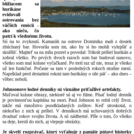
blížiacom sa
hurikáne
evidovali
ostrovania bez
väčších emócií -
ako niečo, čo
patrí k všednému životu.
Sú na to zvyknutí. Kamaráti na ostrove Dominika mali z dosiek
zbúchaný bar. Hovorila som im, ako by si ho mohli vylepšiť a
skrášliť. Majiteľ sa na mňa pozrel a povedal: Trikrát prišiel hurikán a
zobral všetko. Po prvých dvoch razoch som bar budoval nanovo,
všetko som mal krásne vyčačkané. Po tretí raz už nie, teraz je všetko
už len funkčné. Počasie sa tam v posledných rokoch strašne mení.
Napríklad pred desiatimi rokmi tam hurikány o sile päť – ako dnes –
vôbec neboli.
Johnsonove lodné denníky sú vizuálne príťažlivé artefakty.
Maľoval krásne obrazy, niektoré sú aj vo filme. Písať lodný denník
je povinnosťou kapitána na mori. Paul Johnson to robil celý život,
takže má množstvo poodkladaných zošitov. Keď stroskotal, o
niekoľko z nich aj prišiel. V denníkoch má uchovaných dobrých
dvadsať rokov svojho života. A sú nádherné. Píše o tom, čo všetko
sa deje, kreslí do nich, aj vlepuje obrázky.
Je skvelý rozprávač, ktorý vyťahuje z pamäte pútavé historky