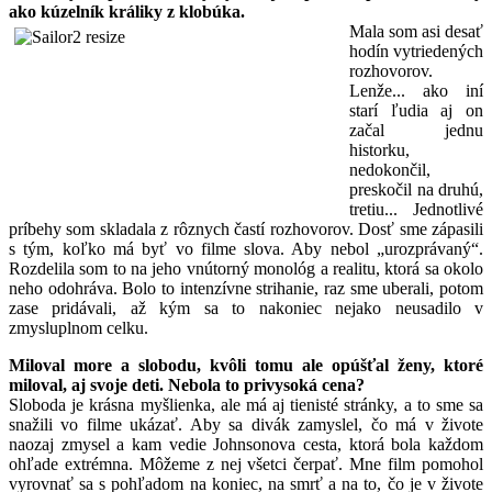
ako kúzelník králiky z klobúka.
Mala som asi desať
hodín vytriedených
rozhovorov.
Lenže... ako iní
starí ľudia aj on
začal jednu
historku,
nedokončil,
preskočil na druhú,
tretiu... Jednotlivé
príbehy som skladala z rôznych častí rozhovorov. Dosť sme zápasili
s tým, koľko má byť vo filme slova. Aby nebol „urozprávaný“.
Rozdelila som to na jeho vnútorný monológ a realitu, ktorá sa okolo
neho odohráva. Bolo to intenzívne strihanie, raz sme uberali, potom
zase pridávali, až kým sa to nakoniec nejako neusadilo v
zmysluplnom celku.
Miloval more a slobodu, kvôli tomu ale opúšťal ženy, ktoré
miloval, aj svoje deti. Nebola to privysoká cena?
Sloboda je krásna myšlienka, ale má aj tienisté stránky, a to sme sa
snažili vo filme ukázať. Aby sa divák zamyslel, čo má v živote
naozaj zmysel a kam vedie Johnsonova cesta, ktorá bola každom
ohľade extrémna. Môžeme z nej všetci čerpať. Mne film pomohol
vyrovnať sa s pohľadom na koniec, na smrť a na to, čo je v živote