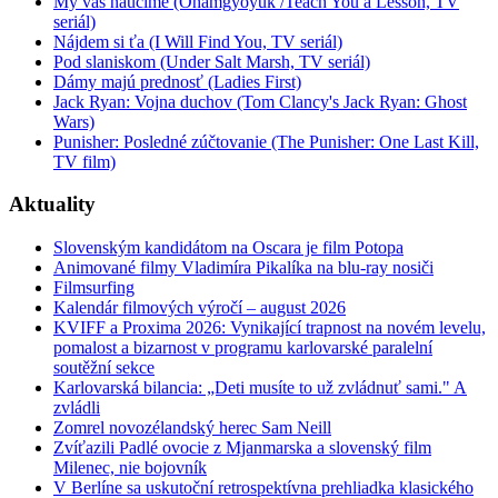
My vás naučíme (Ohamgyoyuk /Teach You a Lesson, TV
seriál)
Nájdem si ťa (I Will Find You, TV seriál)
Pod slaniskom (Under Salt Marsh, TV seriál)
Dámy majú prednosť (Ladies First)
Jack Ryan: Vojna duchov (Tom Clancy's Jack Ryan: Ghost
Wars)
Punisher: Posledné zúčtovanie (The Punisher: One Last Kill,
TV film)
Aktuality
Slovenským kandidátom na Oscara je film Potopa
Animované filmy Vladimíra Pikalíka na blu-ray nosiči
Filmsurfing
Kalendár filmových výročí – august 2026
KVIFF a Proxima 2026: Vynikající trapnost na novém levelu,
pomalost a bizarnost v programu karlovarské paralelní
soutěžní sekce
Karlovarská bilancia: „Deti musíte to už zvládnuť sami." A
zvládli
Zomrel novozélandský herec Sam Neill
Zvíťazili Padlé ovocie z Mjanmarska a slovenský film
Milenec, nie bojovník
V Berlíne sa uskutoční retrospektívna prehliadka klasického