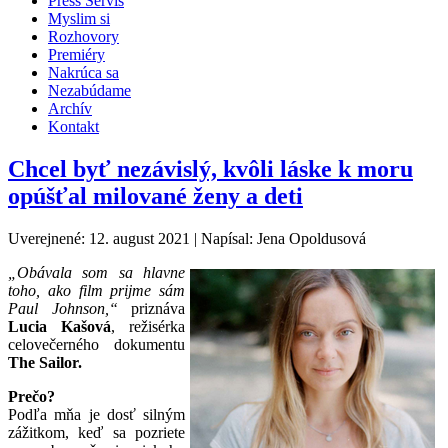
Press Servis
Myslim si
Rozhovory
Premiéry
Nakrúca sa
Nezabúdame
Archív
Kontakt
Chcel byť nezávislý, kvôli láske k moru
opúšťal milované ženy a deti
Uverejnené: 12. august 2021
|
Napísal: Jena Opoldusová
„Obávala som sa hlavne
toho, ako film prijme sám
Paul Johnson,“
priznáva
Lucia Kašová
, režisérka
celovečerného dokumentu
The Sailor.
Prečo?
Podľa mňa je dosť silným
zážitkom, keď sa pozriete