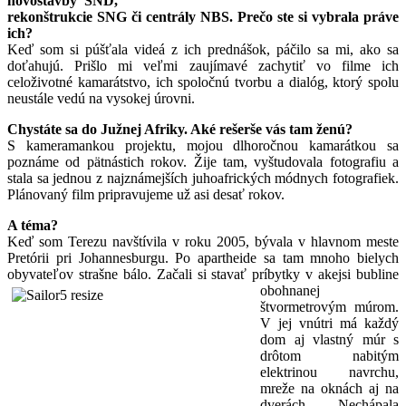
novostavby SND,
rekonštrukcie SNG či centrály NBS. Prečo ste si vybrala práve
ich?
Keď som si púšťala videá z ich prednášok, páčilo sa mi, ako sa
doťahujú. Prišlo mi veľmi zaujímavé zachytiť vo filme ich
celoživotné kamarátstvo, ich spoločnú tvorbu a dialóg, ktorý spolu
neustále vedú na vysokej úrovni.
Chystáte sa do Južnej Afriky. Aké rešerše vás tam ženú?
S kameramankou projektu, mojou dlhoročnou kamarátkou sa
poznáme od pätnástich rokov. Žije tam, vyštudovala fotografiu a
stala sa jednou z najznámejších juhoafrických módnych fotografiek.
Plánovaný film pripravujeme už asi desať rokov.
A téma?
Keď som Terezu navštívila v roku 2005, bývala v hlavnom meste
Pretórii pri Johannesburgu. Po apartheide sa tam mnoho bielych
obyvateľov strašne bálo.
Začali si stavať príbytky v akejsi bubline
obohnanej
štvormetrovým múrom.
V jej vnútri má každý
dom aj vlastný múr s
drôtom nabitým
elektrinou navrchu,
mreže na oknách aj na
dverách... Nechápala