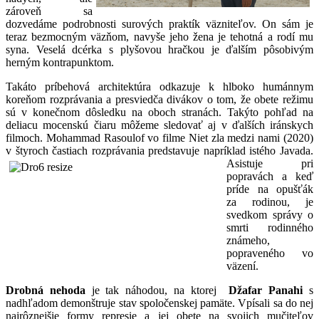
zároveň sa
dozvedáme podrobnosti surových praktík väzniteľov. On sám je
teraz bezmocným väzňom, navyše jeho žena je tehotná a rodí mu
syna. Veselá dcérka s plyšovou hračkou je ďalším pôsobivým
herným kontrapunktom.
Takáto príbehová architektúra odkazuje k hlboko humánnym
koreňom rozprávania a presviedča divákov o tom, že obete režimu
sú v konečnom dôsledku na oboch stranách. Takýto pohľad na
deliacu mocenskú čiaru môžeme sledovať aj v ďalších iránskych
filmoch. Mohammad Rasoulof vo filme Niet zla medzi nami (2020)
v štyroch častiach rozprávania predstavuje
napríklad istého Javada.
Asistuje pri
popravách a keď
príde na opušťák
za rodinou, je
svedkom správy o
smrti rodinného
známeho,
popraveného vo
väzení.
Drobná nehoda
je tak náhodou, na ktorej
Džafar Panahi
s
nadhľadom demonštruje stav spoločenskej pamäte. Vpísali sa do nej
najrôznejšie formy represie a jej obete na svojich mučiteľov