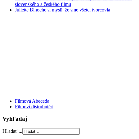
slovenského a českého filmu
Juliette Binoche si myslí, že sme všetci tvorcovia
Filmová Abeceda
Filmoví distrubutéri
Vyhľadaj
Hľadať ...