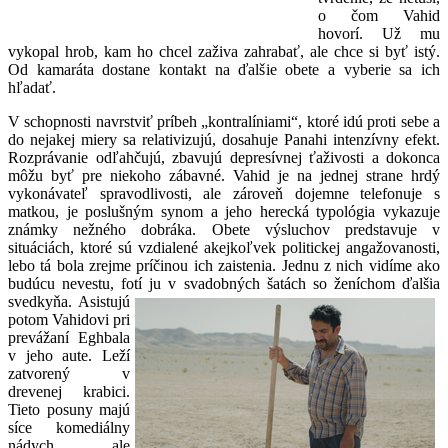
o čom Vahid
hovorí. Už mu
vykopal hrob, kam ho chcel zaživa zahrabať, ale chce si byť istý.
Od kamaráta dostane kontakt na ďalšie obete a vyberie sa ich
hľadať.
V schopnosti navrstviť príbeh „kontralíniami“, ktoré idú proti sebe a
do nejakej miery sa relativizujú, dosahuje Panahi intenzívny efekt.
Rozprávanie odľahčujú, zbavujú depresívnej ťaživosti a dokonca
môžu byť pre niekoho zábavné. Vahid je na jednej strane hrdý
vykonávateľ spravodlivosti, ale zároveň dojemne telefonuje s
matkou, je poslušným synom a jeho herecká typológia vykazuje
známky nežného dobráka. Obete výsluchov predstavuje v
situáciách, ktoré sú vzdialené akejkoľvek politickej angažovanosti,
lebo tá bola zrejme príčinou ich zaistenia. Jednu z nich vidíme ako
budúcu nevestu, fotí ju v
svadobných šatách so ženíchom ďalšia
svedkyňa. Asistujú
potom Vahidovi pri
prevážaní Eghbala
v jeho aute. Leží
zatvorený v
drevenej krabici.
Tieto posuny majú
síce komediálny
nádych, ale