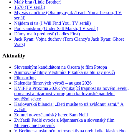
Malý brat (Little Brother)
1670 (TV seriál)
My vás naučíme (Ohamgyoyuk /Teach You a Lesson, TV
seriál)
Nájdem si ťa (I Will Find You, TV seriál)
Pod slaniskom (Under Salt Marsh, TV seriál)
Dámy majú prednosť (Ladies First)
Jack Ryan: Vojna duchov (Tom Clancy's Jack Ryan: Ghost
Wars)
Aktuality
Slovenským kandidátom na Oscara je film Potopa
Animované filmy Vladimíra Pikalíka na blu-ray nosiči
Filmsurfing
Kalendár filmových výročí – august 2026
KVIFF a Proxima 2026: Vynikající trapnost na novém levelu,
pomalost a bizarnost v programu karlovarské paralelní
soutěžní sekce
Karlovarská bilancia: „Deti musíte to už zvládnuť sami." A
zvládli
Zomrel novozélandský herec Sam Neill
Zvíťazili Padlé ovocie z Mjanmarska a slovenský film
Milenec, nie bojovník
V Berlíne sa uskutoční retrospektívna prehliadka klasického