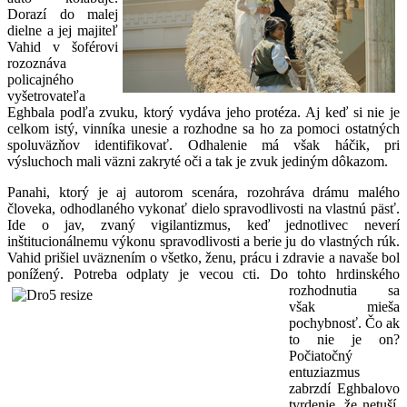
Dorazí do malej
dielne a jej majiteľ
Vahid v šoférovi
rozoznáva
policajného
vyšetrovateľa
Eghbala podľa zvuku, ktorý vydáva jeho protéza. Aj keď si nie je
celkom istý, vinníka unesie a rozhodne sa ho za pomoci ostatných
spoluväzňov identifikovať. Odhalenie má však háčik, pri
výsluchoch mali väzni zakryté oči a tak je zvuk jediným dôkazom.
Panahi, ktorý je aj autorom scenára, rozohráva drámu malého
človeka, odhodlaného vykonať dielo spravodlivosti na vlastnú päsť.
Ide o jav, zvaný vigilantizmus, keď jednotlivec neverí
inštitucionálnemu výkonu spravodlivosti a berie ju do vlastných rúk.
Vahid prišiel uväznením o všetko, ženu, prácu i zdravie a navaše bol
ponížený. Potreba odplaty je vecou cti. Do tohto
hrdinského
rozhodnutia sa
však mieša
pochybnosť. Čo ak
to nie je on?
Počiatočný
entuziazmus
zabrzdí Eghbalovo
tvrdenie, že netuší,