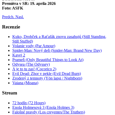
Premiéra v SR: 19. apríla 2026
Foto: ASFK
Predch.
Nasl.
Recenzie
Kuko, Drobček a Raťafák znovu zasahujú (Still Standing,
Still Stuffed)
Volanie vody (Par Amour)
Spider-Man: Nový deň (Spider-Man: Brand New Day)
Kavej 2
Prameň (Only Beautiful Things to Look At)
Odysea (The Odyssey)
A je to tu zas! (Cocorico 2)
Evil Dead: Zhor v pekle (Evil Dead Burn)
Zrodený z temnoty (Yön lapsi / Nightborn)
Vaiana (Moana)
Stream
72 hodín (72 Hours)
Enola Holmesová 3 (Enola Holmes 3)
Falošné pravdy (Los creyentes/The Truthers)