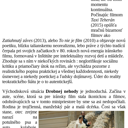
momentu
kontinuálna.
Počínajúc filmom
Taxi Teherán
(2015) opúšťa
mračnú bizarnosť
filmov ako
Zatiahnutý záves
(2013), alebo
To nie je film
(2010) a objavuje novú
poetiku, blízku talianskemu neorealizmu, lebo práve z týchto tradícií
čerpala pri svojich začiatkoch v 80. rokoch nová energia iránskeho
filmu, formovaná v Inštitúte pre intelektuálny rozvoj detí a mládeže.
Zhoduje sa s ním v niekoľkých rovinách : neglorifikuje sociálnu
kritiku a priamočiary útok na režim, ale vychádza pozorne z
realistického popisu praktickej a všednej každodennosti, niekedy
úsmevnej a niekedy poetickej a ľudsky dojímavej. Úder do reality
teokratického štátu je o to autentickejší.
Východisková situácia
Drobnej nehody
je jednoduchá. Začína v
aute, scéne, ktorá sa pre iránsky film stala ikonickou a filmov,
odohrávajúcich sa v tomto minipriestore by sme sa asi nedopočítali.
Rodina je trojčlenná, manželský pár a malá dcérka. Čosi
sa však
stane, otec zrejme
narazí na
potulného psa a
auto kolabuje.