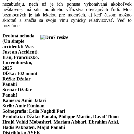
nezabúdajú, nech už je ich pomsta vykonávaná akokoľvek
nešikovne, má silu morálneho víťazstva obyčajných ľudí. Moc
bezmocných je tak lekciou pre mocných, aj keď časom možno
skrotnú a snažia sa svoju vinu cynicky relativizovať. Veď to
poznáme.
Drobná nehoda
(Un simple
accident/It Was
Just an Accident),
Irán, Francúzsko,
Luxembursko,
2025
Dĺžka: 102 minút
Réžia: Džafar
Panahí
Scenár Džafar
Panahí
Kamera: Amin Jafari
Strih: Amir Etminan
Scénografia: Leila Naghdi Pari
Produkcia: Džafar Panahí, Philippe Martin, David Thion
Hrajú Vahid Mobasheri, Mariam Afshari, Ebrahim Azizi,
Hadis Pakbaten, Majid Panahi
Distribúcia: ASFK