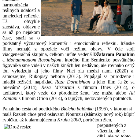
harmonizácia
reálnych udalostí a
umeleckej reflexie.
Tá obvykle
zaostáva, objavuje
sa až po nejakom
čase, snaží sa o
podstatný významový komentár i emocionálnu reflexiu. Iránske
filmy nemajú z opozície voči režimu obavy. V čele stojí
viacgeneračná skupina, celkom určite vedená
Džafarom Panahim
a
Mohammadom Rasoulofom
, ktorého film Semienko posvätného
figovníka sme videli v našich kinách len nedávno, ale rovnako ostrý
tón vyludzujú aj jeho filmy Niet zla medzi nami (2020) a,
samozrejme, Rukopisy nehoria (2013). Pripájajú sa prirodzene i
mladší režiséri, napríklad
Reza Dormishian
a jeho film Ja že sa
hnevám? (2014),
Reza Mirkarimi
s filmom Dnes (2014), o
taxikárovi, ktorý vezie do pôrodnice ženu bez muža, alebo
Ali
Zamani
s filmom Orion (2014), o tajných, nedovolených potratoch.
Panahiho cesta od poetického
Bieleho balónika
(1995), v ktorom si
malá Razieh chce pred oslavami Nouruzu (islámsky nový rok) kúpiť
rybičku, až k alarmujúcemu
Kruhu 2000
,
portrétom žien,
prepustených z
väzenia, nie je
dlhá, ale od tohto