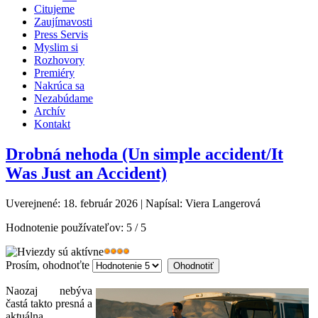
Citujeme
Zaujímavosti
Press Servis
Myslim si
Rozhovory
Premiéry
Nakrúca sa
Nezabúdame
Archív
Kontakt
Drobná nehoda (Un simple accident/It
Was Just an Accident)
Uverejnené: 18. február 2026
|
Napísal: Viera Langerová
Hodnotenie používateľov:
5
/
5
Prosím, ohodnoťte
Naozaj nebýva
častá takto presná a
aktuálna