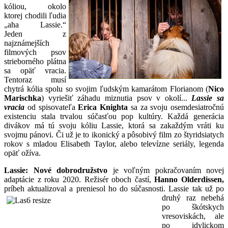
kóliou, okolo
ktorej chodili ľudia
„aha Lassie.“
Jeden z
najznámejších
filmových psov
strieborného plátna
sa opäť vracia.
Tentoraz musí
chytrá kólia spolu so svojim ľudským kamarátom Florianom (
Nico
Marischka
) vyriešiť záhadu miznutia psov v okolí...
Lassie sa
vracia
od spisovateľa
Erica Knighta
sa za svoju osemdesiatročnú
existenciu stala trvalou súčasťou pop kultúry. Každá generácia
divákov má tú svoju kóliu Lassie, ktorá sa zakaždým vráti ku
svojmu pánovi. Či už je to ikonický a pôsobivý film zo štyridsiatych
rokov s mladou Elisabeth Taylor, alebo televízne seriály, legenda
opäť ožíva.
Lassie: Nové dobrodružstvo
je voľným pokračovaním novej
adaptácie z roku 2020. Režisér oboch častí,
Hanno Olderdissen,
príbeh aktualizoval a preniesol ho do súčasnosti.
Lassie tak už po
druhý raz nebehá
po škótskych
vresoviskách, ale
po idylickom