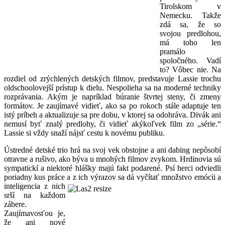
Tirolskom v
Nemecku. Takže
zdá sa, že so
svojou predlohou,
má toho len
pramálo
spoločného. Vadí
to? Vôbec nie. Na
rozdiel od zrýchlených detských filmov, predstavuje Lassie trochu
oldschoolovejší prístup k dielu. Nespolieha sa na moderné techniky
rozprávania. Akým je napríklad búranie štvrtej steny, či zmeny
formátov. Je zaujímavé vidieť, ako sa po rokoch stále adaptuje ten
istý príbeh a aktualizuje sa pre dobu, v ktorej sa odohráva. Divák ani
nemusí byť znalý predlohy, či vidieť akýkoľvek film zo „série.“
Lassie si vždy snaží nájsť cestu k novému publiku.
Ústredné detské trio hrá na svoj vek obstojne a ani dabing nepôsobí
otravne a rušivo, ako býva u mnohých filmov zvykom. Hrdinovia sú
sympatickí a niektoré hlášky majú fakt podarené. Psí herci odviedli
poriadny kus práce a z ich výrazov sa dá vyčítať
množstvo emócii a
inteligencia z nich
srší na každom
zábere.
Zaujímavosťou je,
že ani nové