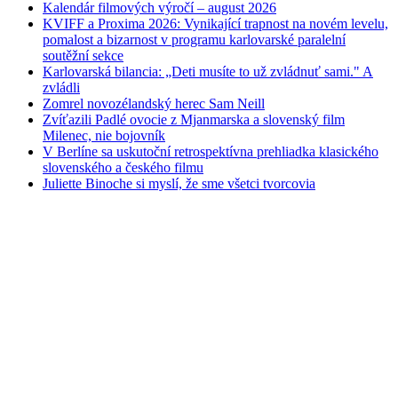
Kalendár filmových výročí – august 2026
KVIFF a Proxima 2026: Vynikající trapnost na novém levelu,
pomalost a bizarnost v programu karlovarské paralelní
soutěžní sekce
Karlovarská bilancia: „Deti musíte to už zvládnuť sami." A
zvládli
Zomrel novozélandský herec Sam Neill
Zvíťazili Padlé ovocie z Mjanmarska a slovenský film
Milenec, nie bojovník
V Berlíne sa uskutoční retrospektívna prehliadka klasického
slovenského a českého filmu
Juliette Binoche si myslí, že sme všetci tvorcovia