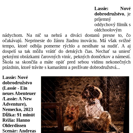
Lassie: Nové
dobrodružstvo
, je
príjemný
oddychový filmík s
oldchoolovým
nádychom. Na nič sa nehrá a diváci dostanú presne to, čo
očakávajú. Neprinesie do žánru žiadnu inováciu. Má však svižné
tempo, ktoré odbíja pomerne rýchlo a nestíhate sa nudiť. A aj
dospelí sa tak môžu vrátiť do detských čias. Nechať sa uniesť
peknými obrázkami čarovných viníc, pekných domčekov a námestí.
Škola sa skončila a máte opäť pred sebou vidinu nekonečných
prázdnin, ktoré trávite s kamarátmi a prežívate dobrodružstvá...
Lassie: Nové
dobrodružstvo
(Lassie - Ein
neues Abenteuer
/Lassie: A New
Adventure),
Nemecko, 2023
Dĺžka: 91 minút
Réžia: Hanno
Olderdissen
Scenár: Andreas