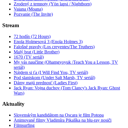
Zrodený z temnoty (Yön lapsi / Nightborn)
Vaiana (Moana)
Pozvanie (The Invite)
Stream
72 hodín (72 Hours)
Enola Holmesová 3 (Enola Holmes 3)
Falošné pravdy (Los creyentes/The Truthers)
Malý brat (Little Brother)
1670 (TV seriál)
My vás naučíme (Ohamgyoyuk /Teach You a Lesson, TV
seriál)
Nájdem si ťa (I Will Find You, TV seriál)
Pod slaniskom (Under Salt Marsh, TV seriál)
Dámy majú prednosť (Ladies First)
Jack Ryan: Vojna duchov (Tom Clancy's Jack Ryan: Ghost
Wars)
Aktuality
Slovenským kandidátom na Oscara je film Potopa
Animované filmy Vladimíra Pikalíka na blu-ray nosiči
Filmsurfing