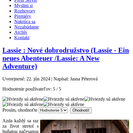
Press Servis
Myslim si
Rozhovory
Premiéry
Nakrúca sa
Nezabúdame
Archív
Kontakt
Lassie : Nové dobrodružstvo (Lassie - Ein
neues Abenteuer /Lassie: A New
Adventure)
Uverejnené: 22. jún 2024
|
Napísal: Jasna Péterová
Hodnotenie používateľov:
5
/
5
Prosím, ohodnoťte
Azda každý sa raz
za život stretol s
huňatou načesanou