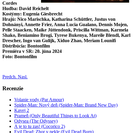
Cordes
Hudba: David Reichelt
Kostýmy: Eugenia Giesbrecht
Hrajú: Nico Marischka, Katharina Schüttler, Justus von
Dohnányi, Annette Frier, Anna Lucia Gualano, Dennis Mojen,
Pelle Staacken, Maike Jüttendonk, Priscilla Wittman, Karmela
Shako, Beniamino Brogi, Tyrese Bukenya, Mareile Blendl, Karl
Drescher, Ingo van Gulijk, Xiduo Zhao, Meriam Lounifi
Distribúcia: Bontonfilm
Premiéra v SR: 20. júna 2024
Foto: Bontonfilm
Predch.
Nasl.
Recenzie
Volanie vody (Par Amour)
Spider-Man: Nový deň (Spider-Man: Brand New Day)
Kavej 2
Prameň (Only Beautiful Things to Look At)
Odysea (The Odyssey)
A je to tu zas! (Cocorico 2)
Evil Dead: Zhor v pekle (Evil Dead Burn)