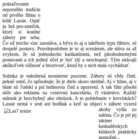
pokračovanie
neporušilo tradíciu
od prvého filmu o
kólii Lassie. Opäť
ju hrá pes-samček,
ktorý si kradne
zábery pre seba.
Čo už trochu viac zaostáva, a býva to aj u takéhoto typu filmov, sú
dospelé postavy. Pravdepodobne je to aj scenárom, ale stáva sa až
zvykom, že sú jednoducho karikatúrami, než plnohodnotnými
postavami a ich jediný účel je byť zlý a neschopný. Tým strácajú
akúkoľvek vážnosť a hrozivosť, ktorá by z nich mala vychádzať.
Snímka je nakrútená nesmierne pozorne. Zábery sú vždy čisté,
pekné ostré, čo spôsobuje, že je dielo skoro sterilné. Aj v hline, aj v
blate sú ľudskí a psí hrdinovia čistí a upravení. A tak film pôsobí
skôr ako reklama na cestovnú kanceláriu, či vinárstvo. Každý
snímok je bezchybný ako obrázok. A to pobiehanie v kroviskách?
Lassie nemá v srsti ani bodliak a keď sa objaví v
zábere vyzerá
akoby vyšla zo
salóna. Čo je pri jej
takmer
kaskadérskych
kúskoch prakticky
nemožné...