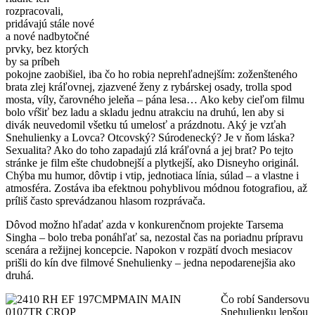
rozpracovali,
pridávajú stále nové
a nové nadbytočné
prvky, bez ktorých
by sa príbeh
pokojne zaobišiel, iba čo ho robia neprehľadnejším: zoženšteného
brata zlej kráľovnej, zjazvené ženy z rybárskej osady, trolla spod
mosta, víly, čarovného jeleňa – pána lesa… Ako keby cieľom filmu
bolo vŕšiť bez ladu a skladu jednu atrakciu na druhú, len aby si
divák neuvedomil všetku tú umelosť a prázdnotu. Aký je vzťah
Snehulienky a Lovca? Otcovský? Súrodenecký? Je v ňom láska?
Sexualita? Ako do toho zapadajú zlá kráľovná a jej brat? Po tejto
stránke je film ešte chudobnejší a plytkejší, ako Disneyho originál.
Chýba mu humor, dôvtip i vtip, jednotiaca línia, súlad – a vlastne i
atmosféra. Zostáva iba efektnou pohyblivou módnou fotografiou, až
príliš často sprevádzanou hlasom rozprávača.
Dôvod možno hľadať azda v konkurenčnom projekte Tarsema
Singha – bolo treba ponáhľať sa, nezostal čas na poriadnu prípravu
scenára a režijnej koncepcie. Napokon v rozpätí dvoch mesiacov
prišli do kín dve filmové Snehulienky – jedna nepodarenejšia ako
druhá.
Čo robí Sandersovu
Snehulienku lepšou