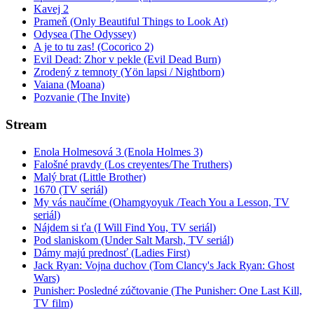
Kavej 2
Prameň (Only Beautiful Things to Look At)
Odysea (The Odyssey)
A je to tu zas! (Cocorico 2)
Evil Dead: Zhor v pekle (Evil Dead Burn)
Zrodený z temnoty (Yön lapsi / Nightborn)
Vaiana (Moana)
Pozvanie (The Invite)
Stream
Enola Holmesová 3 (Enola Holmes 3)
Falošné pravdy (Los creyentes/The Truthers)
Malý brat (Little Brother)
1670 (TV seriál)
My vás naučíme (Ohamgyoyuk /Teach You a Lesson, TV
seriál)
Nájdem si ťa (I Will Find You, TV seriál)
Pod slaniskom (Under Salt Marsh, TV seriál)
Dámy majú prednosť (Ladies First)
Jack Ryan: Vojna duchov (Tom Clancy's Jack Ryan: Ghost
Wars)
Punisher: Posledné zúčtovanie (The Punisher: One Last Kill,
TV film)