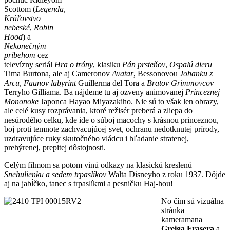
Scottom (
Legenda
,
Kráľovstvo
nebeské
,
Robin
Hood
) a
Nekonečným
príbehom
cez
televízny seriál
Hra o tróny
, klasiku
Pán prsteňov
,
Ospalú dieru
Tima Burtona, ale aj Cameronov
Avatar
, Bessonovou
Johanku z
Arcu
,
Faunov labyrint
Guillerma del Tora a
Bratov Grimmovcov
Terryho Gilliama. Ba nájdeme tu aj ozveny animovanej
Princeznej
Mononoke
Japonca Hayao Miyazakiho. Nie sú to však len obrazy,
ale celé kusy rozprávania, ktoré režisér preberá a zliepa do
nesúrodého celku, kde ide o súboj macochy s krásnou princeznou,
boj proti temnote zachvacujúcej svet, ochranu nedotknutej prírody,
uzdravujúce ruky skutočného vládcu i hľadanie stratenej,
prehýrenej, prepitej dôstojnosti.
Celým filmom sa potom vinú odkazy na klasickú kreslenú
Snehulienku a sedem trpaslíkov
Walta Disneyho z roku 1937. Dôjde
aj na jabĺčko, tanec s trpaslíkmi a pesničku Haj-hou!
No čím sú vizuálna
stránka
kameramana
Greiga Frasera
a