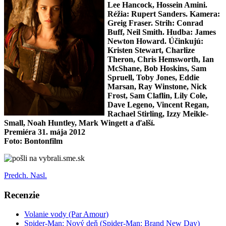
Lee Hancock, Hossein Amini.
Réžia: Rupert Sanders. Kamera:
Greig Fraser. Strih: Conrad
Buff, Neil Smith. Hudba: James
Newton Howard. Účinkujú:
Kristen Stewart, Charlize
Theron, Chris Hemsworth, Ian
McShane, Bob Hoskins, Sam
Spruell, Toby Jones, Eddie
Marsan, Ray Winstone, Nick
Frost, Sam Claflin, Lily Cole,
Dave Legeno, Vincent Regan,
Rachael Stirling, Izzy Meikle-
Small, Noah Huntley, Mark Wingett a ďalší.
Premiéra 31. mája 2012
Foto: Bontonfilm
Predch.
Nasl.
Recenzie
Volanie vody (Par Amour)
Spider-Man: Nový deň (Spider-Man: Brand New Day)