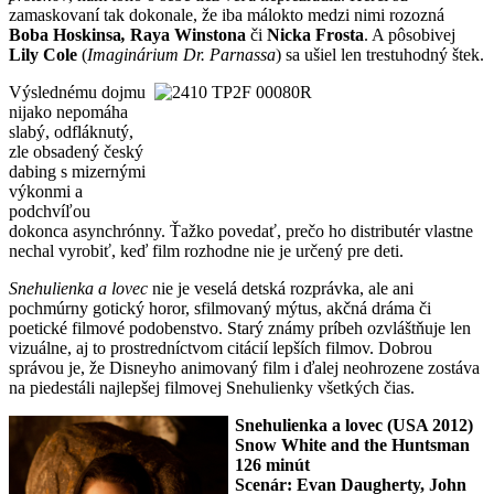
zamaskovaní tak dokonale, že iba málokto medzi nimi rozozná
Boba Hoskinsa
,
Raya Winstona
či
Nicka Frosta
. A pôsobivej
Lily Cole
(
Imaginárium Dr. Parnassa
) sa ušiel len trestuhodný štek.
Výslednému dojmu
nijako nepomáha
slabý, odfláknutý,
zle obsadený český
dabing s mizernými
výkonmi a
podchvíľou
dokonca asynchrónny. Ťažko povedať, prečo ho distributér vlastne
nechal vyrobiť, keď film rozhodne nie je určený pre deti.
Snehulienka a lovec
nie je veselá detská rozprávka, ale ani
pochmúrny gotický horor, sfilmovaný mýtus, akčná dráma či
poetické filmové podobenstvo. Starý známy príbeh ozvláštňuje len
vizuálne, aj to prostredníctvom citácií lepších filmov. Dobrou
správou je, že Disneyho animovaný film i ďalej neohrozene zostáva
na piedestáli najlepšej filmovej Snehulienky všetkých čias.
Snehulienka a lovec
(USA 2012)
Snow White and the Huntsman
126 minút
Scenár: Evan Daugherty, John