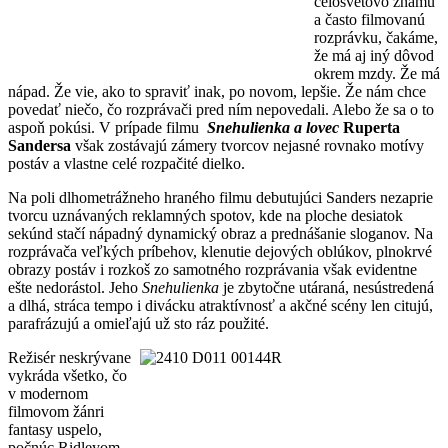
celosvetovo známu
a často filmovanú
rozprávku, čakáme,
že má aj iný dôvod
okrem mzdy. Že má
nápad. Že vie, ako to spraviť inak, po novom, lepšie. Že nám chce
povedať niečo, čo rozprávači pred ním nepovedali. Alebo že sa o to
aspoň pokúsi. V prípade filmu
Snehulienka a lovec
Ruperta
Sandersa
však zostávajú zámery tvorcov nejasné rovnako motívy
postáv a vlastne celé rozpačité dielko.
Na poli dlhometrážneho hraného filmu debutujúci Sanders nezaprie
tvorcu uznávaných reklamných spotov, kde na ploche desiatok
sekúnd stačí nápadný dynamický obraz a prednášanie sloganov. Na
rozprávača veľkých príbehov, klenutie dejových oblúkov, plnokrvé
obrazy postáv i rozkoš zo samotného rozprávania však evidentne
ešte nedorástol. Jeho
Snehulienka
je zbytočne utáraná, nesústredená
a dlhá, stráca tempo i divácku atraktívnosť a akčné scény len citujú,
parafrázujú a omieľajú už sto ráz použité.
Režisér neskrývane
vykráda všetko, čo
v modernom
filmovom žánri
fantasy uspelo,
počnúc Ridleyom