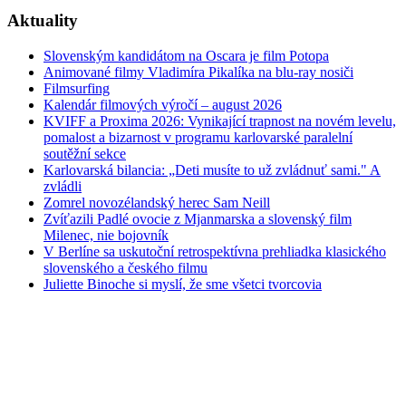
Aktuality
Slovenským kandidátom na Oscara je film Potopa
Animované filmy Vladimíra Pikalíka na blu-ray nosiči
Filmsurfing
Kalendár filmových výročí – august 2026
KVIFF a Proxima 2026: Vynikající trapnost na novém levelu,
pomalost a bizarnost v programu karlovarské paralelní
soutěžní sekce
Karlovarská bilancia: „Deti musíte to už zvládnuť sami." A
zvládli
Zomrel novozélandský herec Sam Neill
Zvíťazili Padlé ovocie z Mjanmarska a slovenský film
Milenec, nie bojovník
V Berlíne sa uskutoční retrospektívna prehliadka klasického
slovenského a českého filmu
Juliette Binoche si myslí, že sme všetci tvorcovia