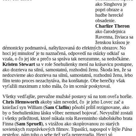
ako Singhovu je
popri obraze a
hudbe herecké
obsadenie.
Charlize Theron
ako čarodejnica
Ravenna, živiaca sa
ženskou krásou je
démonicky podmanivá, naštylizovaná do efektných obrazov. No
hoci jej minulosť je tu naznačená, odpovedí na otázky odkiaľ sa
vzala, o čo jej ide a prečo sa správa tak nerozumne, sa nedočkáme.
Kristen Stewart
sa v role Snehulienky mení na krásavicu postupne,
ako dozrieva na silnú, samostatnú, rozhodnú ženu. Škoda len, že sa
nedozvieme ako dozrieva na silnú, samostatnú, rozhodnú ženu, lebo
film tento proces nezachytáva, iba konštatuje. Obe herečky však
vyťažili maximum z toho mála, čo im scenár poskytoval.
Všetky vedľajšie, prevažne mužské postavy sú na tom oveľa horšie.
Chris Hemsworth
akoby sám nevedel, čo je jeho Lovec zač a
kniežací syn William (
Sam Claflin
) pôsobí príliš rezignovane, ako
by o Snehulienkinu lásku vôbec nemusel bojovať. Nevyužité zostali
i všetky príležitosti, ktoré núkala rola Ravenninho slabošského brata
Finna (
Sam Spruell
), s vizážou ako skopírovanou zo starých
sovietskych rozprávkových filmov. Trpaslíci, napospol v štýle
Pána
prsteňov
, nám toho o sebe tiež veľa neprezradia. Herci sú