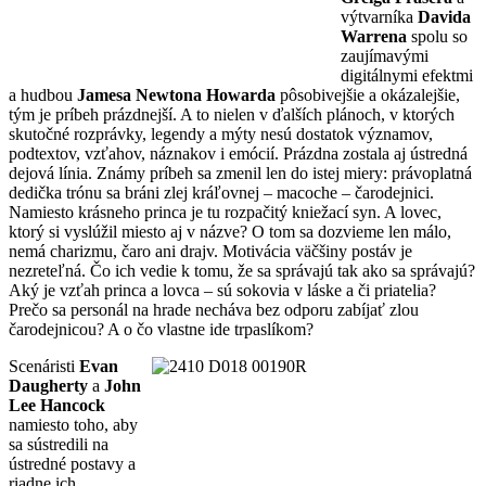
výtvarníka
Davida
Warrena
spolu so
zaujímavými
digitálnymi efektmi
a hudbou
Jamesa Newtona Howarda
pôsobivejšie a okázalejšie,
tým je príbeh prázdnejší. A to nielen v ďalších plánoch, v ktorých
skutočné rozprávky, legendy a mýty nesú dostatok významov,
podtextov, vzťahov, náznakov i emócií. Prázdna zostala aj ústredná
dejová línia. Známy príbeh sa zmenil len do istej miery: právoplatná
dedička trónu sa bráni zlej kráľovnej – macoche – čarodejnici.
Namiesto krásneho princa je tu rozpačitý kniežací syn. A lovec,
ktorý si vyslúžil miesto aj v názve? O tom sa dozvieme len málo,
nemá charizmu, čaro ani drajv. Motivácia väčšiny postáv je
nezreteľná. Čo ich vedie k tomu, že sa správajú tak ako sa správajú?
Aký je vzťah princa a lovca – sú sokovia v láske a či priatelia?
Prečo sa personál na hrade necháva bez odporu zabíjať zlou
čarodejnicou? A o čo vlastne ide trpaslíkom?
Scenáristi
Evan
Daugherty
a
John
Lee Hancock
namiesto toho, aby
sa sústredili na
ústredné postavy a
riadne ich