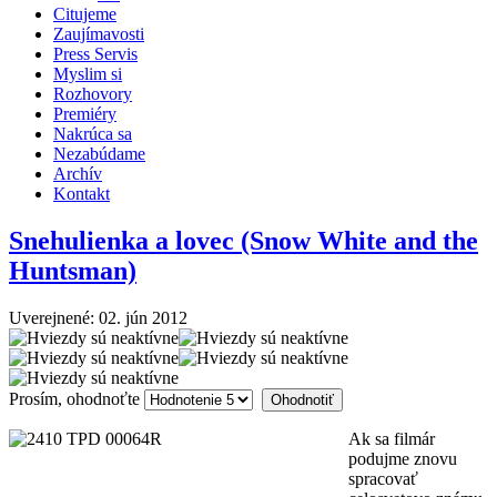
Citujeme
Zaujímavosti
Press Servis
Myslim si
Rozhovory
Premiéry
Nakrúca sa
Nezabúdame
Archív
Kontakt
Snehulienka a lovec (Snow White and the
Huntsman)
Uverejnené: 02. jún 2012
Prosím, ohodnoťte
Ak sa filmár
podujme znovu
spracovať