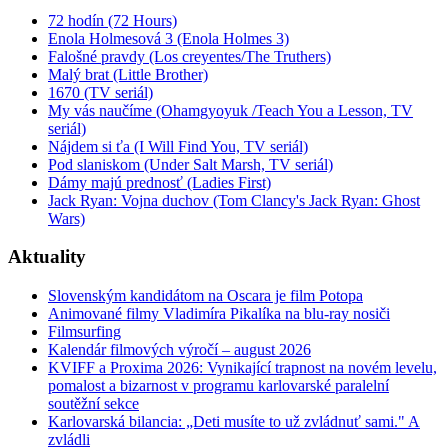
72 hodín (72 Hours)
Enola Holmesová 3 (Enola Holmes 3)
Falošné pravdy (Los creyentes/The Truthers)
Malý brat (Little Brother)
1670 (TV seriál)
My vás naučíme (Ohamgyoyuk /Teach You a Lesson, TV
seriál)
Nájdem si ťa (I Will Find You, TV seriál)
Pod slaniskom (Under Salt Marsh, TV seriál)
Dámy majú prednosť (Ladies First)
Jack Ryan: Vojna duchov (Tom Clancy's Jack Ryan: Ghost
Wars)
Aktuality
Slovenským kandidátom na Oscara je film Potopa
Animované filmy Vladimíra Pikalíka na blu-ray nosiči
Filmsurfing
Kalendár filmových výročí – august 2026
KVIFF a Proxima 2026: Vynikající trapnost na novém levelu,
pomalost a bizarnost v programu karlovarské paralelní
soutěžní sekce
Karlovarská bilancia: „Deti musíte to už zvládnuť sami." A
zvládli