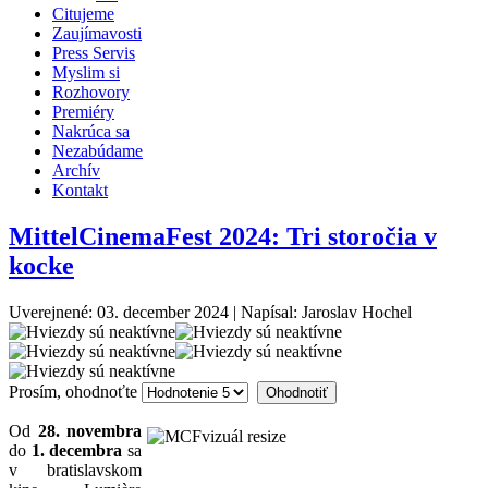
Citujeme
Zaujímavosti
Press Servis
Myslim si
Rozhovory
Premiéry
Nakrúca sa
Nezabúdame
Archív
Kontakt
MittelCinemaFest 2024: Tri storočia v
kocke
Uverejnené: 03. december 2024
|
Napísal: Jaroslav Hochel
Prosím, ohodnoťte
Od
28. novembra
do
1. decembra
sa
v bratislavskom