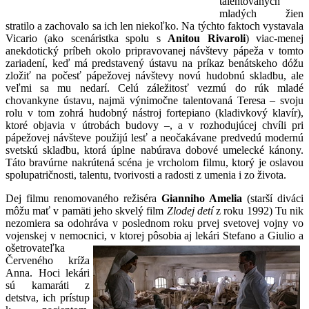
talentovaných
mladých žien
stratilo a zachovalo sa ich len niekoľko. Na týchto faktoch vystavala
Vicario (ako scenáristka spolu s
Anitou Rivaroli
) viac-menej
anekdotický príbeh okolo pripravovanej návštevy pápeža v tomto
zariadení, keď má predstavený ústavu na príkaz benátskeho dóžu
zložiť na počesť pápežovej návštevy novú hudobnú skladbu, ale
veľmi sa mu nedarí. Celú záležitosť vezmú do rúk mladé
chovankyne ústavu, najmä výnimočne talentovaná Teresa – svoju
rolu v tom zohrá hudobný nástroj fortepiano (kladivkový klavír),
ktoré objavia v útrobách budovy –, a v rozhodujúcej chvíli pri
pápežovej návšteve použijú lesť a neočakávane predvedú modernú
svetskú skladbu, ktorá úplne nabúrava dobové umelecké kánony.
Táto bravúrne nakrútená scéna je vrcholom filmu, ktorý je oslavou
spolupatričnosti, talentu, tvorivosti a radosti z umenia i zo života.
Dej filmu renomovaného režiséra
Gianniho Amelia
(starší diváci
môžu mať v pamäti jeho skvelý film
Zlodej detí
z roku 1992) Tu nik
nezomiera sa odohráva v poslednom roku prvej svetovej vojny vo
vojenskej v nemocnici, v ktorej pôsobia aj lekári
Stefano a Giulio a
ošetrovateľka
Červeného kríža
Anna. Hoci lekári
sú kamaráti z
detstva, ich prístup