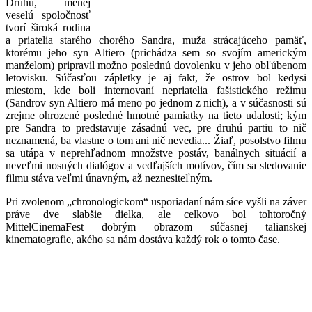
Druhú, menej
veselú spoločnosť
tvorí široká rodina
a priatelia starého chorého Sandra, muža strácajúceho pamäť,
ktorému jeho syn Altiero (prichádza sem so svojím americkým
manželom) pripravil možno poslednú dovolenku v jeho obľúbenom
letovisku. Súčasťou zápletky je aj fakt, že ostrov bol kedysi
miestom, kde boli internovaní nepriatelia fašistického režimu
(Sandrov syn Altiero má meno po jednom z nich), a v súčasnosti sú
zrejme ohrozené posledné hmotné pamiatky na tieto udalosti; kým
pre Sandra to predstavuje zásadnú vec, pre druhú partiu to nič
neznamená, ba vlastne o tom ani nič nevedia... Žiaľ, posolstvo filmu
sa utápa v neprehľadnom množstve postáv, banálnych situácií a
neveľmi nosných dialógov a vedľajších motívov, čím sa sledovanie
filmu stáva veľmi únavným, až neznesiteľným.
Pri zvolenom „chronologickom“ usporiadaní nám síce vyšli na záver
práve dve slabšie dielka, ale celkovo bol tohtoročný
MittelCinemaFest dobrým obrazom súčasnej talianskej
kinematografie, akého sa nám dostáva každý rok o tomto čase.