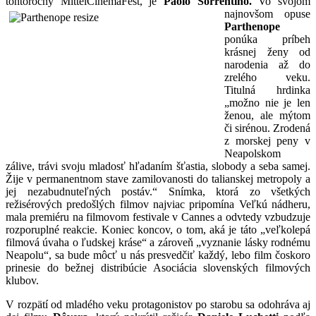
tohtoročný MittelCinemaFest, je
Paolo Sorrentino.
Vo svojom
najnovšom opuse
Parthenope
ponúka príbeh
krásnej ženy od
narodenia až do
zrelého veku.
Titulná hrdinka
„možno nie je len
ženou, ale mýtom
či sirénou. Zrodená
z morskej peny v
Neapolskom
zálive, trávi svoju mladosť hľadaním šťastia, slobody a seba samej.
Žije v permanentnom stave zamilovanosti do talianskej metropoly a
jej nezabudnuteľných postáv.“ Snímka, ktorá zo všetkých
režisérových predošlých filmov najviac pripomína Veľkú nádheru,
mala premiéru na filmovom festivale v Cannes a odvtedy vzbudzuje
rozporuplné reakcie. Koniec koncov, o tom, aká je táto „veľkolepá
filmová úvaha o ľudskej kráse“ a zároveň „vyznanie lásky rodnému
Neapolu“, sa bude môcť u nás presvedčiť každý, lebo film čoskoro
prinesie do bežnej distribúcie Asociácia slovenských filmových
klubov.
V rozpätí od mladého veku protagonistov po starobu sa odohráva aj