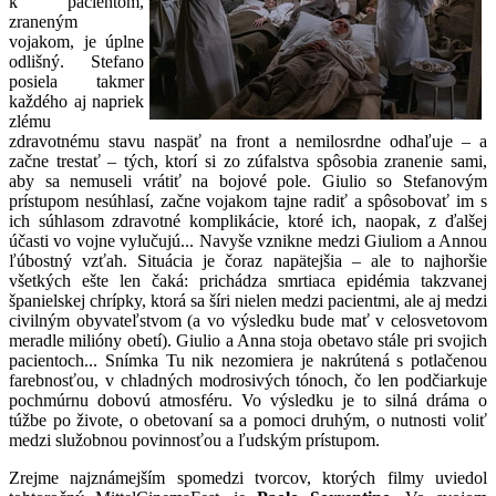
k pacientom,
zraneným
vojakom, je úplne
odlišný. Stefano
posiela takmer
každého aj napriek
zlému
zdravotnému stavu naspäť na front a nemilosrdne odhaľuje – a
začne trestať – tých, ktorí si zo zúfalstva spôsobia zranenie sami,
aby sa nemuseli vrátiť na bojové pole. Giulio so Stefanovým
prístupom nesúhlasí, začne vojakom tajne radiť a spôsobovať im s
ich súhlasom zdravotné komplikácie, ktoré ich, naopak, z ďalšej
účasti vo vojne vylučujú... Navyše vznikne medzi Giuliom a Annou
ľúbostný vzťah. Situácia je čoraz napätejšia – ale to najhoršie
všetkých ešte len čaká: prichádza smrtiaca epidémia takzvanej
španielskej chrípky, ktorá sa šíri nielen medzi pacientmi, ale aj medzi
civilným obyvateľstvom (a vo výsledku bude mať v celosvetovom
meradle milióny obetí). Giulio a Anna stoja obetavo stále pri svojich
pacientoch... Snímka Tu nik nezomiera je nakrútená s potlačenou
farebnosťou, v chladných modrosivých tónoch, čo len podčiarkuje
pochmúrnu dobovú atmosféru. Vo výsledku je to silná dráma o
túžbe po živote, o obetovaní sa a pomoci druhým, o nutnosti voliť
medzi služobnou povinnosťou a ľudským prístupom.
Zrejme najznámejším spomedzi tvorcov, ktorých filmy uviedol