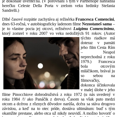
je dokonale uveriteľná. (V porovnaní s tým v Parthenope nahradila
herečku Celeste Della Porta v zrelom veku hrdinky Stefania
Sandrelli.)
Dlhé časové rozpätie zachytáva aj režisérka
Francesca Comencini
,
dnes 63-ročná, v autobiograficky ladenom filme
Nezostaneš sama
–
je to vlastne pocta jej otcovi, režisérovi
Luigimu Comencinimu
,
ktorý zomrel v roku 2007 vo veku
nedožitých 91 rokov. (Autor
týchto riadkov má
doteraz v pamäti
jeho film Cesta Rím
– Neapol
neprechodná z roku
1979.) Francesca
bola otcovým
miláčikom, brával ju
so sebou na
filmovačky,
dokonca účinkovala
v malej úlohe v jeho
filme Pinocchiove dobrodružstvá z roku 1972 (u nás uvedený v
roku 1984 /!/ ako Panáčik z dreva). Časom sa však puto medzi
otcom a dcérou z rôznych dôvodov narúša, dcéra sa stáva drogovo
závislou, a keď na to otec príde, dostáva ultimátum: buď s tým
okamžite prestane, alebo otca už nikdy neuvidí. A možno hovoriť o