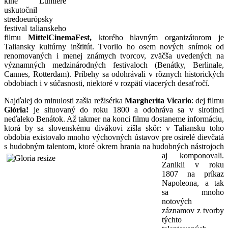
kine Lumière
uskutočnil
stredoeurópsky
festival talianskeho
filmu
MittelCinemaFest,
ktorého hlavným organizátorom je
Taliansky kultúrny inštitút. Tvorilo ho osem nových snímok od
renomovaných i menej známych tvorcov, zväčša uvedených na
významných medzinárodných festivaloch (Benátky, Berlinale,
Cannes, Rotterdam). Príbehy sa odohrávali v rôznych historických
obdobiach i v súčasnosti, niektoré v rozpätí viacerých desaťročí.
Najďalej do minulosti zašla režisérka
Margherita Vicario
: dej filmu
Glória!
je situovaný do roku 1800 a odohráva sa v sirotinci
neďaleko Benátok. Až takmer na konci filmu dostaneme informáciu,
ktorá by sa slovenskému divákovi zišla skôr: v Taliansku toho
obdobia existovalo mnoho výchovných ústavov pre osirelé dievčatá
s hudobným talentom, ktoré
okrem hrania na hudobných nástrojoch
aj komponovali.
Zanikli v roku
1807 na príkaz
Napoleona, a tak
sa mnoho
notových
záznamov z tvorby
týchto