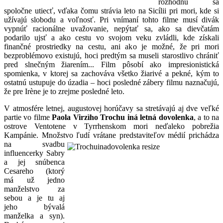
rozhodnú sa
spoločne utiecť, vďaka čomu strávia leto na Sicílii pri mori, kde si
užívajú slobodu a voľnosť. Pri vnímaní tohto filme musí divák
vypnúť racionálne uvažovanie, nepýtať sa, ako sa dievčatám
podarilo ujsť a ako cestu vo svojom veku zvládli, kde získali
finančné prostriedky na cestu, ani ako je možné, že pri mori
bezproblémovo existujú, hoci predtým sa museli starostlivo chrániť
pred slnečným žiarením... Film pôsobí ako impresionistická
spomienka, v ktorej sa zachováva všetko žiarivé a pekné, kým to
ostatnú ustupuje do úzadia – hoci posledné zábery filmu naznačujú,
že pre Irène je to zrejme posledné leto.
V atmosfére letnej, augustovej horúčavy sa stretávajú aj dve veľké
partie vo filme
Paola Virzìho Trochu iná letná dovolenka
, a to na
ostrove Ventotene v Tyrrhenskom mori neďaleko pobrežia
Kampánie. Množstvo ľudí vrátane predstaviteľov médií
prichádza
na svadbu
influencerky Sabry
a jej snúbenca
Cesareho (ktorý
má už jedno
manželstvo za
sebou a je tu aj
jeho bývalá
manželka a syn).