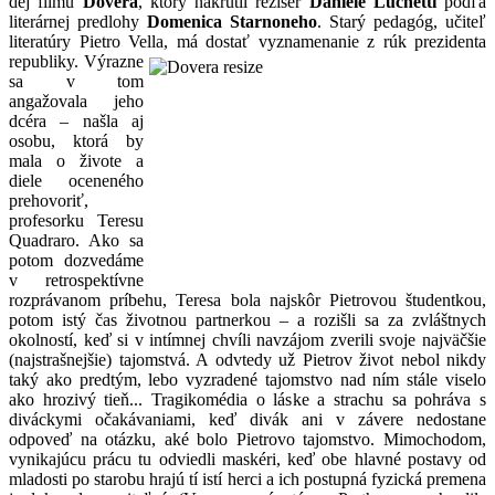
dej filmu
Dôvera
, ktorý nakrútil režisér
Daniele Luchetti
podľa
literárnej predlohy
Domenica Starnoneho
. Starý pedagóg, učiteľ
literatúry Pietro Vella, má dostať vyznamenanie z rúk
prezidenta
republiky. Výrazne
sa v tom
angažovala jeho
dcéra – našla aj
osobu, ktorá by
mala o živote a
diele oceneného
prehovoriť,
profesorku Teresu
Quadraro. Ako sa
potom dozvedáme
v retrospektívne
rozprávanom príbehu, Teresa bola najskôr Pietrovou študentkou,
potom istý čas životnou partnerkou – a rozišli sa za zvláštnych
okolností, keď si v intímnej chvíli navzájom zverili svoje najväčšie
(najstrašnejšie) tajomstvá. A odvtedy už Pietrov život nebol nikdy
taký ako predtým, lebo vyzradené tajomstvo nad ním stále viselo
ako hrozivý tieň... Tragikomédia o láske a strachu sa pohráva s
diváckymi očakávaniami, keď divák ani v závere nedostane
odpoveď na otázku, aké bolo Pietrovo tajomstvo. Mimochodom,
vynikajúcu prácu tu odviedli maskéri, keď obe hlavné postavy od
mladosti po starobu hrajú tí istí herci a ich postupná fyzická premena