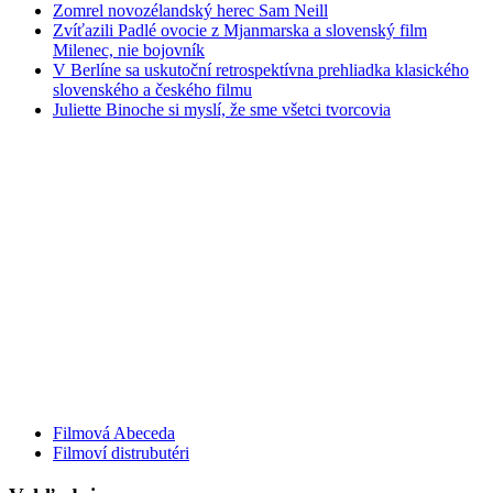
Zomrel novozélandský herec Sam Neill
Zvíťazili Padlé ovocie z Mjanmarska a slovenský film
Milenec, nie bojovník
V Berlíne sa uskutoční retrospektívna prehliadka klasického
slovenského a českého filmu
Juliette Binoche si myslí, že sme všetci tvorcovia
Filmová Abeceda
Filmoví distrubutéri