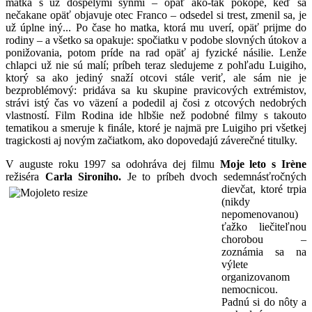
matka s už dospelými synmi – opäť ako-tak pokope, keď sa
nečakane opäť objavuje otec Franco – odsedel si trest, zmenil sa, je
už úplne iný... Po čase ho matka, ktorá mu uverí, opäť prijme do
rodiny – a všetko sa opakuje: spočiatku v podobe slovných útokov a
ponižovania, potom príde na rad opäť aj fyzické násilie. Lenže
chlapci už nie sú malí; príbeh teraz sledujeme z pohľadu Luigiho,
ktorý sa ako jediný snaží otcovi stále veriť, ale sám nie je
bezproblémový: pridáva sa ku skupine pravicových extrémistov,
strávi istý čas vo väzení a podedil aj čosi z otcových nedobrých
vlastností. Film Rodina ide hlbšie než podobné filmy s takouto
tematikou a smeruje k finále, ktoré je najmä pre Luigiho pri všetkej
tragickosti aj novým začiatkom, ako dopovedajú záverečné titulky.
V auguste roku 1997 sa odohráva dej filmu
Moje leto s Irène
režiséra
Carla Sironiho.
Je to príbeh dvoch sedemnásťročných
dievčat, ktoré trpia
(nikdy
nepomenovanou)
ťažko liečiteľnou
chorobou –
zoznámia sa na
výlete
organizovanom
nemocnicou.
Padnú si do nôty a