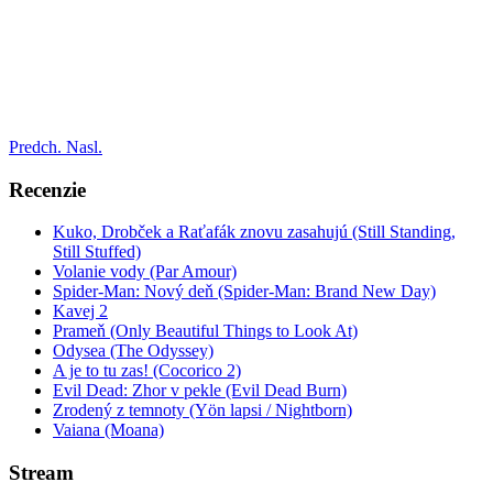
Predch.
Nasl.
Recenzie
Kuko, Drobček a Raťafák znovu zasahujú (Still Standing,
Still Stuffed)
Volanie vody (Par Amour)
Spider-Man: Nový deň (Spider-Man: Brand New Day)
Kavej 2
Prameň (Only Beautiful Things to Look At)
Odysea (The Odyssey)
A je to tu zas! (Cocorico 2)
Evil Dead: Zhor v pekle (Evil Dead Burn)
Zrodený z temnoty (Yön lapsi / Nightborn)
Vaiana (Moana)
Stream