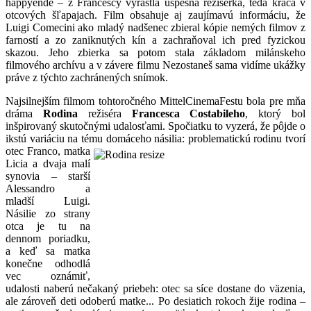
happyende – z Francescy vyrástla úspešná režisérka, teda kráča v
otcových šľapajach. Film obsahuje aj zaujímavú informáciu, že
Luigi Comecini ako mladý nadšenec zbieral kópie nemých filmov z
farností a zo zaniknutých kín a zachraňoval ich pred fyzickou
skazou. Jeho zbierka sa potom stala základom milánskeho
filmového archívu a v závere filmu Nezostaneš sama vidíme ukážky
práve z týchto zachránených snímok.
Najsilnejším filmom tohtoročného MittelCinemaFestu bola pre mňa
dráma
Rodina
režiséra
Francesca Costabileho
, ktorý bol
inšpirovaný skutočnými udalosťami. Spočiatku to vyzerá, že pôjde o
ikstú variáciu na tému domáceho násilia: problematickú
rodinu tvorí
otec Franco, matka
Licia a dvaja malí
synovia – starší
Alessandro a
mladší Luigi.
Násilie zo strany
otca je tu na
dennom poriadku,
a keď sa matka
konečne odhodlá
vec oznámiť,
udalosti naberú nečakaný priebeh: otec sa síce dostane do väzenia,
ale zároveň deti odoberú matke... Po desiatich rokoch žije rodina –