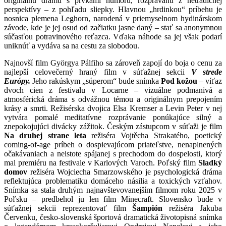
originálnu drámu s prvkami humoru, rozprávanú z netradičnej
perspektívy – z pohľadu sliepky. Hlavnou „hrdinkou“ príbehu je
nosnica plemena Leghorn, narodená v priemyselnom hydinárskom
závode, kde je jej osud od začiatku jasne daný – stať sa anonymnou
súčasťou potravinového reťazca. Vďaka náhode sa jej však podarí
uniknúť a vydáva sa na cestu za slobodou.
Najnovší film Györgya Pálfiho sa zároveň zapojí do boja o cenu za
najlepší celovečerný hraný film v súťažnej sekcii
V strede
Európy.
Jeho rakúskym „súperom“ bude snímka
Pod
kožou
– víťaz
dvoch cien z festivalu v Locarne – vizuálne podmanivá a
atmosférická dráma s odvážnou témou a originálnym prepojením
krásy a smrti. Režisérska dvojica Elsa Kremser a Levin Peter v nej
vytvára pomalé meditatívne rozprávanie ponúkajúce silný a
znepokojujúci divácky zážitok. Českým zástupcom v súťaži je film
Na druhej strane leta
režiséra Vojtěcha Strakatého, poetický
coming-of-age príbeh o dospievajúcom priateľstve, nenaplnených
očakávaniach a neistote spájanej s prechodom do dospelosti, ktorý
mal premiéru na festivale v Karlových Varoch. Poľský film
Sladký
domov
režiséra Wojciecha Smarzowského je psychologická dráma
reflektujúca problematiku domáceho násilia a toxických vzťahov.
Snímka sa stala druhým najnavštevovanejším filmom roku 2025 v
Poľsku – predbehol ju len film Minecraft. Slovensko bude v
súťažnej sekcii reprezentovať film
Šampión
režiséra Jakuba
Červenku, česko-slovenská športová dramatická životopisná snímka