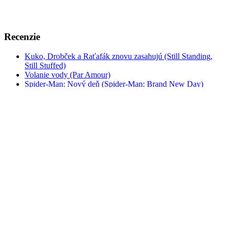
Recenzie
Kuko, Drobček a Raťafák znovu zasahujú (Still Standing,
Still Stuffed)
Volanie vody (Par Amour)
Spider-Man: Nový deň (Spider-Man: Brand New Day)
Kavej 2
Prameň (Only Beautiful Things to Look At)
Odysea (The Odyssey)
A je to tu zas! (Cocorico 2)
Evil Dead: Zhor v pekle (Evil Dead Burn)
Zrodený z temnoty (Yön lapsi / Nightborn)
Vaiana (Moana)
Stream
72 hodín (72 Hours)
Enola Holmesová 3 (Enola Holmes 3)
Falošné pravdy (Los creyentes/The Truthers)
Malý brat (Little Brother)
1670 (TV seriál)