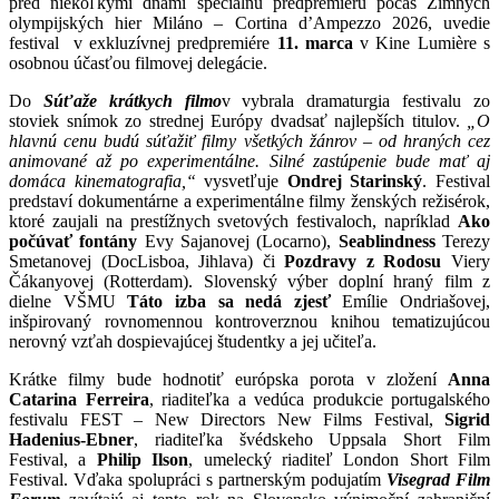
pred niekoľkými dňami špeciálnu predpremiéru počas Zimných
olympijských hier Miláno – Cortina d’Ampezzo 2026, uvedie
festival v exkluzívnej predpremiére
11. marca
v Kine Lumière s
osobnou účasťou filmovej delegácie.
Do
Súťaže krátkych filmo
v vybrala dramaturgia festivalu zo
stoviek snímok zo strednej Európy dvadsať najlepších titulov.
„O
hlavnú cenu budú súťažiť filmy všetkých žánrov – od hraných cez
animované až po experimentálne. Silné zastúpenie bude mať aj
domáca kinematografia,“
vysvetľuje
Ondrej Starinský
. Festival
predstaví dokumentárne a experimentálne filmy ženských režisérok,
ktoré zaujali na prestížnych svetových festivaloch, napríklad
Ako
počúvať fontány
Evy Sajanovej (Locarno),
Seablindness
Terezy
Smetanovej (DocLisboa, Jihlava) či
Pozdravy z Rodosu
Viery
Čákanyovej (Rotterdam). Slovenský výber doplní hraný film z
dielne VŠMU
Táto izba sa nedá zjesť
Emílie Ondriašovej,
inšpirovaný rovnomennou kontroverznou knihou tematizujúcou
nerovný vzťah dospievajúcej študentky a jej učiteľa.
Krátke filmy bude hodnotiť európska porota v zložení
Anna
Catarina Ferreira
, riaditeľka a vedúca produkcie portugalského
festivalu FEST – New Directors New Films Festival,
Sigrid
Hadenius-Ebner
, riaditeľka švédskeho Uppsala Short Film
Festival, a
Philip Ilson
, umelecký riaditeľ London Short Film
Festival. Vďaka spolupráci s partnerským podujatím
Visegrad Film