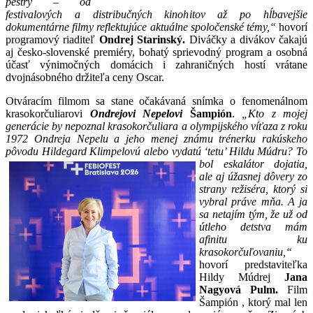
pestrý – od
festivalových a distribučných kinohitov až po hĺbavejšie
dokumentárne filmy reflektujúce aktuálne spoločenské témy,“
hovorí
programový riaditeľ
Ondrej Starinský.
Diváčky a divákov čakajú
aj česko-slovenské premiéry, bohatý sprievodný program a osobná
účasť výnimočných domácich i zahraničných hostí vrátane
dvojnásobného držiteľa ceny Oscar.
Otváracím filmom sa stane očakávaná snímka o fenomenálnom
krasokorčuliarovi
Ondrejovi Nepelovi
Šampión
.
„Kto z mojej
generácie by nepoznal krasokorčuliara a olympijského víťaza z roku
1972 Ondreja Nepelu a jeho menej známu trénerku rakúskeho
pôvodu Hildegard Klimpelovú alebo vydatú ‘tetu’ Hildu Múdru? To
bol eskalátor dojatia,
ale aj úžasnej dôvery zo
strany režiséra, ktorý si
vybral práve mňa. A ja
sa netajím tým, že už od
útleho detstva mám
afinitu ku
krasokorčuľovaniu,“
hovorí predstaviteľka
Hildy Múdrej
Jana
Nagyová Pulm.
Film
Šampión , ktorý mal len