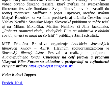
vôbec prvého českého režiséra, ktorý zvíťazil na svetoznámom
filmovom festivale Sundance. Svoju filmovú novinku zasadil do
rodnej moravskej Strážnice a popri Lupynovi, ktorého stvárnil
Matyáš Řezníček, sa vo filme predstavia aj držitelia Českého leva
Václav Neužil a Stanislav Majer. Slovenské publikum sa môže tešiť
aj na Milana Mikulčíka, Martina Nahálku či Jána Jackuliaka.
„Poberta znamená zlodej, zlodejíček. Film sa odohráva v období
covidu, diváci sa majú na čo tešiť,“
približuje
Ján Jackuliak.
MFF Febiofest Bratislava organizuje
Asociácia slovenských
filmových klubov – ASFK
. Hlavným spoluorganizátorom je
Slovenský filmový ústav
. Festival sa realizuje s podporou
Audiovizuálneho fondu
.
Cinepassy na celý festival a program
Visegrad Film Forum sú aktuálne v predpredaji za zvýhodnené
ceny na stránke
https://febiofest.cinepass.sk/.
Foto: Robert Tappert
Predch.
Nasl.