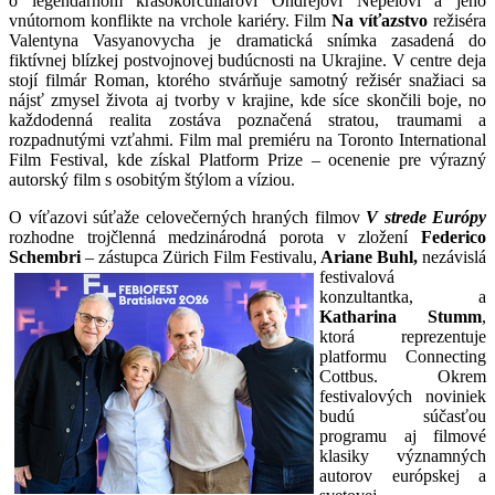
o legendárnom krasokorčuliarovi Ondrejovi Nepelovi a jeho
vnútornom konflikte na vrchole kariéry. Film
Na víťazstvo
režiséra
Valentyna Vasyanovycha je dramatická snímka zasadená do
fiktívnej blízkej postvojnovej budúcnosti na Ukrajine. V centre deja
stojí filmár Roman, ktorého stvárňuje samotný režisér snažiaci sa
nájsť zmysel života aj tvorby v krajine, kde síce skončili boje, no
každodenná realita zostáva poznačená stratou, traumami a
rozpadnutými vzťahmi. Film mal premiéru na Toronto International
Film Festival, kde získal Platform Prize – ocenenie pre výrazný
autorský film s osobitým štýlom a víziou.
O víťazovi súťaže celovečerných hraných filmov
V strede Európy
rozhodne trojčlenná medzinárodná porota v zložení
Federico
Schembri
– zástupca Zürich Film Festivalu,
Ariane
Buhl,
nezávislá
festivalová
konzultantka, a
Katharina Stumm
,
ktorá reprezentuje
platformu Connecting
Cottbus. Okrem
festivalových noviniek
budú súčasťou
programu aj filmové
klasiky významných
autorov európskej a