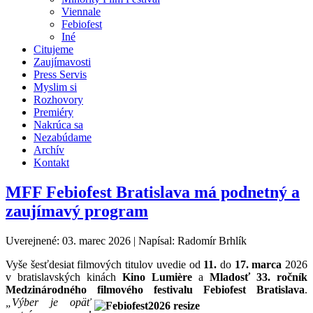
Viennale
Febiofest
Iné
Citujeme
Zaujímavosti
Press Servis
Myslim si
Rozhovory
Premiéry
Nakrúca sa
Nezabúdame
Archív
Kontakt
MFF Febiofest Bratislava má podnetný a
zaujímavý program
Uverejnené: 03. marec 2026
|
Napísal: Radomír Brhlík
Vyše šesťdesiat filmových titulov uvedie od
11.
do
17. marca
2026
v bratislavských kinách
Kino Lumière
a
Mladosť 33. ročník
Medzinárodného filmového festivalu Febiofest
Bratislava
.
„Výber je opäť