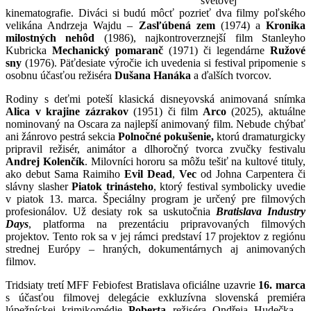
svetovej
kinematografie. Diváci si budú môcť pozrieť dva filmy poľského
velikána Andrzeja Wajdu –
Zasľúbená zem
(1974) a
Kronika
milostných nehôd
(1986), najkontroverznejší film Stanleyho
Kubricka
Mechanický pomaranč
(1971) či legendárne
Ružové
sny
(1976). Päťdesiate výročie ich uvedenia si festival pripomenie s
osobnu účasťou režiséra
Dušana Hanáka
a ďalších tvorcov.
Rodiny s deťmi poteší klasická disneyovská animovaná snímka
Alica v krajine zázrakov
(1951) či film
Arco
(2025), aktuálne
nominovaný na Oscara za najlepší animovaný film. Nebude chýbať
ani žánrovo pestrá sekcia
Polnočné pokušenie,
ktorú dramaturgicky
pripravil režisér, animátor a dlhoročný tvorca zvučky festivalu
Andrej Kolenčík
. Milovníci hororu sa môžu tešiť na kultové tituly,
ako debut Sama Raimiho
Evil Dead
,
Vec
od Johna Carpentera či
slávny slasher
Piatok trinásteho
, ktorý festival symbolicky uvedie
v piatok 13. marca. Špeciálny program je určený pre filmových
profesionálov. Už desiaty rok sa uskutočnia
Bratislava Industry
Days
, platforma na prezentáciu pripravovaných filmových
projektov. Tento rok sa v jej rámci predstaví 17 projektov z regiónu
strednej Európy – hraných, dokumentárnych aj animovaných
filmov.
Tridsiaty tretí MFF Febiofest Bratislava oficiálne uzavrie
16. marca
s účasťou filmovej delegácie exkluzívna slovenská premiéra
lúpežníckej krimikomédie
Poberta
režiséra Ondřeja Hudečka –