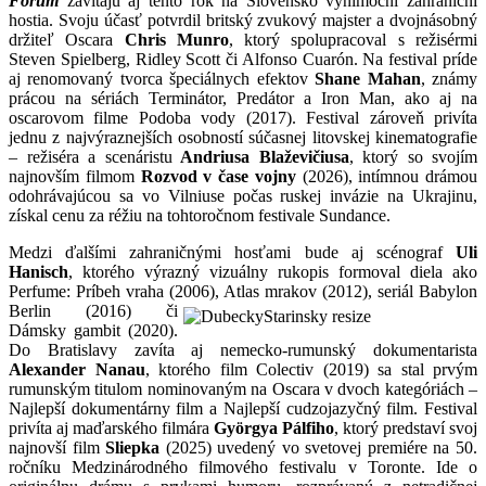
Forum
zavítajú aj tento rok na Slovensko výnimoční zahraniční
hostia. Svoju účasť potvrdil britský zvukový majster a dvojnásobný
držiteľ Oscara
Chris Munro
, ktorý spolupracoval s režisérmi
Steven Spielberg, Ridley Scott či Alfonso Cuarón. Na festival príde
aj renomovaný tvorca špeciálnych efektov
Shane Mahan
, známy
prácou na sériách Terminátor, Predátor a Iron Man, ako aj na
oscarovom filme Podoba vody (2017). Festival zároveň privíta
jednu z najvýraznejších osobností súčasnej litovskej kinematografie
– režiséra a scenáristu
Andriusa Blaževičiusa
, ktorý so svojím
najnovším filmom
Rozvod v čase vojny
(2026), intímnou drámou
odohrávajúcou sa vo Vilniuse počas ruskej invázie na Ukrajinu,
získal cenu za réžiu na tohtoročnom festivale Sundance.
Medzi ďalšími zahraničnými hosťami bude aj scénograf
Uli
Hanisch
, ktorého výrazný vizuálny rukopis formoval diela ako
Perfume: Príbeh vraha (2006), Atlas mrakov (2012), seriál
Babylon
Berlin (2016) či
Dámsky gambit (2020).
Do Bratislavy zavíta aj nemecko-rumunský dokumentarista
Alexander Nanau
, ktorého film Colectiv (2019) sa stal prvým
rumunským titulom nominovaným na Oscara v dvoch kategóriách –
Najlepší dokumentárny film a Najlepší cudzojazyčný film. Festival
privíta aj maďarského filmára
Györgya Pálfiho
, ktorý predstaví svoj
najnovší film
Sliepka
(2025) uvedený vo svetovej premiére na 50.
ročníku Medzinárodného filmového festivalu v Toronte. Ide o