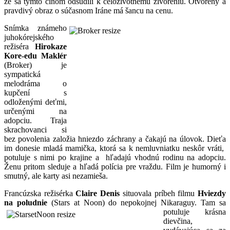
že sa týmto činom odsúdili k celoživotnému živoreniu. Otvorený a
pravdivý obraz o súčasnom Iráne má šancu na cenu.
Snímka známeho
juhokórejského
režiséra
Hirokaze
Kore-edu Maklér
(Broker) je
sympatická
melodráma o
kupčení s
odloženými deťmi,
určenými na
adopciu. Traja
skrachovanci si
bez povolenia založia hniezdo záchrany a čakajú na úlovok. Dieťa
im donesie mladá mamička, ktorá sa k nemluvniatku neskôr vráti,
potuluje s nimi po krajine a hľadajú vhodnú rodinu na adopciu.
Ženu pritom sleduje a hľadá polícia pre vraždu. Film je humorný i
smutný, ale karty asi nezamieša.
Francúzska režisérka
Claire Denis
situovala príbeh filmu
Hviezdy
na poludnie
(Stars at Noon)
do nepokojnej Nikaraguy. Tam sa
potuluje krásna
dievčina,