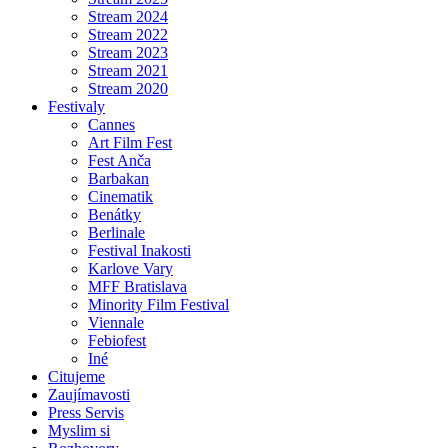
Stream 2024
Stream 2022
Stream 2023
Stream 2021
Stream 2020
Festivaly
Cannes
Art Film Fest
Fest Anča
Barbakan
Cinematik
Benátky
Berlinale
Festival Inakosti
Karlove Vary
MFF Bratislava
Minority Film Festival
Viennale
Febiofest
Iné
Citujeme
Zaujímavosti
Press Servis
Myslim si