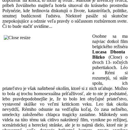
dopozerať na konca, to môže aj tvrdiť. Martone je invenčný tvorca,
príbeh žoviálneho majiteľa hotela situoval do krásneho prostredia
Polynézie, kde hrdinovia diskutujú o živote, katastrófach, politike,
smutnej budúcnosti ľudstva. Niektoré pasáže sú skutočne
znepokojujúce a odznie veľa pravdy o súčasnom rozbúrenom svete.
Či to bude stačiť uvidíme...
Osobne sa ma
najviac dotkol film
belgického režiséra
Lucasa Dhonta
Blízko
(Close) o
dvoch 13- ročných
pubertiakoch. Léo
a Rémi si
rozumejú, sú stále
spolu, ich
priateľstvo je však naštrbené okolím, ktoré si z nich uťahuje. Možno
to bola aj trochu homosexuálna príťažlivosť, ale to nie je podstatné,
lebo pravdepodobnejšie je, že to bolo len obyčajné priateľstvo,
vystavené skúške vo veľmi kritickom veku. Leo tlak okolia
nevydrží, Rémiho odsunie na vedľajšiu koľaj, čo zasa nežného,
umelecky založeného chlapca tragicky zasiahne. Málokedy som
videla na túto tému tak citlivo nakrútený film, vynikne po režijnej,
scenáristickej a hereckej stránke, ale je to najmä dielo, ktoré nie je