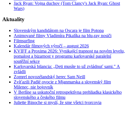
Jack Ryan: Vojna duchov (Tom Clancy's Jack Ryan: Ghost
Wars)
Aktuality
Slovenským kandidátom na Oscara je film Potopa
Animované filmy Vladimíra Pikalíka na blu-ray nosiči
Filmsurfing
Kalendár filmových výročí – august 2026
KVIFF a Proxima 2026: Vynikající trapnost na novém levelu,
pomalost a bizarnost v programu karlovarské paralelní
soutěžní sekce
Karlovarská bilancia: „Deti musíte to už zvládnuť sami." A
zvládli
Zomrel novozélandský herec Sam Neill
Zvíťazili Padlé ovocie z Mjanmarska a slovenský film
Milenec, nie bojovník
V Berlíne sa uskutoční retrospektívna prehliadka klasického
slovenského a českého filmu
Juliette Binoche si myslí, že sme všetci tvorcovia