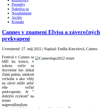
Rozhovory
Premiéry
Nakrúca sa
Nezabúdame
Archív
Kontakt
Cannes v znamení Elvisa a záverečných
prekvapení
Uverejnené: 27. máj 2022
|
Napísal: Emília Kincelová, Cannes
Festival v Cannes sa
blíži ku koncu, v
soboru večer sa
dozvieme kto získal
Zlatú palmu, udalosti
vrcholia a ako vždy
na záver môže prísť
ešte veľké
prekvapenie. Je "
dobrým zvykom" na
tomto
najprestížnejšom