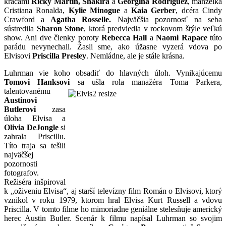
kráčami
Ricky Martin, Shakira
a
Georgina Rodriguez
, manželka
Cristiana Ronalda,
Kylie Minogue
a
Kaia Gerber
, dcéra Cindy
Crawford a
Agatha Rosselle.
Najväčšia pozornosť na seba
sústredila
Sharon Stone
, ktorá predviedla v rockovom štýle veľkú
show. Ani dve členky poroty
Rebecca Hall
a
Naomi Rapace
túto
parádu nevynechali. Žasli sme, ako úžasne vyzerá vdova po
Elvisovi
Priscilla Presley
. Nemládne, ale je stále krásna.
Luhrman vie koho obsadiť do hlavných úloh. Vynikajúcemu
Tomovi Hanksovi
sa ušla rola
manažéra Toma Parkera,
talentovanému
Austinovi
Butlerovi
zasa
úloha Elvisa a
Olivia DeJongle
si
zahrala Priscillu.
Títo traja sa tešili
najväčšej
pozornosti
fotografov.
Režiséra inšpiroval
k „oživeniu Elvisa“, aj starší televízny film Román o Elvisovi, ktorý
vznikol v roku 1979, ktorom hral Elvisa Kurt Russell a vdovu
Priscilla. V tomto filme ho mimoriadne geniálne stelesňuje americký
herec Austin Butler. Scenár k filmu napísal Luhrman so svojim