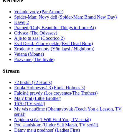
Recenzie
Volanie vody (Par Amour)
Spider-Man: Nový deň (Spider-Man: Brand New Day)
Kavej 2
Prameň (Only Beautiful Things to Look At)
Odysea (The Odyssey)
A je to tu zas! (Cocorico 2)
Evil Dead: Zhor v pekle (Evil Dead Burn)
Zrodený z temnoty (Yön lapsi / Nightborn)
Vaiana (Moana)
Pozvanie (The Invite)
Stream
72 hodín (72 Hours)
Enola Holmesová 3 (Enola Holmes 3)
Falošné pravdy (Los creyentes/The Truthers)
Malý brat (Little Brother)
1670 (TV seriál)
My vás naučíme (Ohamgyoyuk /Teach You a Lesson, TV
seriál)
Nájdem si ťa (I Will Find You, TV seriál)
Pod slaniskom (Under Salt Marsh, TV seriál)
Dámy majú prednosť (Ladies First)