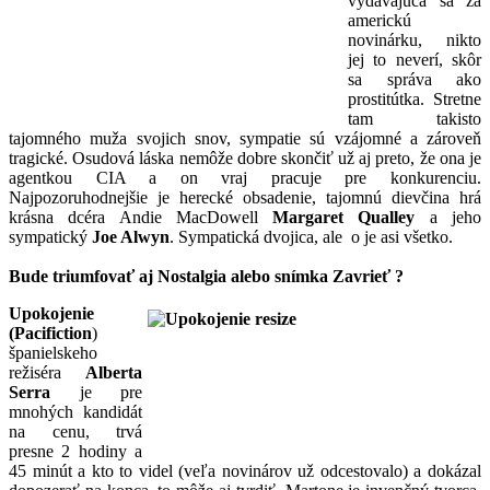
vydávajúca sa za
americkú
novinárku, nikto
jej to neverí, skôr
sa správa ako
prostitútka. Stretne
tam takisto
tajomného muža svojich snov, sympatie sú vzájomné a zároveň
tragické. Osudová láska nemôže dobre skončiť už aj preto, že ona je
agentkou CIA a on vraj pracuje pre konkurenciu.
Najpozoruhodnejšie je herecké obsadenie, tajomnú dievčina hrá
krásna dcéra Andie MacDowell
Margaret Qualley
a jeho
sympatický
Joe Alwyn
. Sympatická dvojica, ale o je asi všetko.
Bude triumfovať aj Nostalgia alebo snímka Zavrieť ?
Upokojenie
(Pacifiction
)
španielskeho
režiséra
Alberta
Serra
je pre
mnohých kandidát
na cenu, trvá
presne 2 hodiny a
45 minút a kto to videl (veľa novinárov už odcestovalo) a dokázal