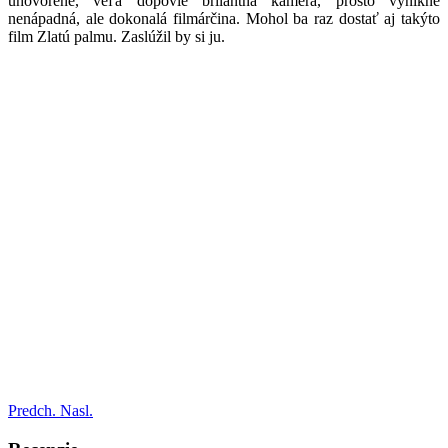
uhovorené, veľa dopovie brilantná kamera, prosto vynikne
nenápadná, ale dokonalá filmárčina. Mohol ba raz dostať aj takýto
film Zlatú palmu. Zaslúžil by si ju.
Predch.
Nasl.