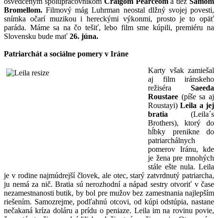
osvedčeným spolupracovníkom
Craigom
Pearceom
a tiež
Samom
Bromellom.
Filmový mág Luhrman neostal dlžný svojej povesti,
snímka očarí muzikou i hereckými výkonmi, prosto je to opäť
paráda. Máme sa na čo tešiť, lebo film sme kúpili, premiéru na
Slovensku bude mať
26. júna.
Patriarchát a sociálne pomery v Iráne
Karty však zamiešal
aj film iránskeho
režiséra
Saeeda
Roustaee
(píše sa aj
Roustayi)
Leila a jej
bratia
(Leila´s
Brothers), ktorý do
hĺbky prenikne do
patriarchálnych
pomerov Iránu, kde
je žena pre mnohých
stále ešte nula. Leila
je v rodine najmúdrejší človek, ale otec, starý zatvrdnutý patriarcha,
ju nemá za nič. Bratia sú nerozhodní a nápad sestry otvoriť v čase
nezamestnanosti butik, by bol pre mužov bez zamestnania najlepším
riešením. Samozrejme, podľahnú otcovi, od kúpi odstúpia, nastane
nečakaná kríza doláru a prídu o peniaze. Leila im na rovinu povie,