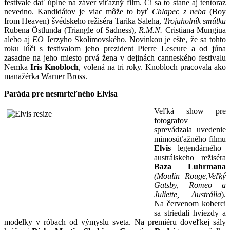
festivale dať úplne na záver víťazný film. Či sa to stane aj tentoraz
nevedno. Kandidátov je viac môže to byť
Chlapec z neba
(Boy
from Heaven) švédskeho režiséra Tarika Saleha,
Trojuholník smútku
Rubena Östlunda (Triangle of Sadness),
R.M.N.
Cristiana Mungiua
alebo aj
EO
Jerzyho Skolimovského. Novinkou je ešte, že sa tohto
roku lúči s festivalom jeho prezident Pierre Lescure a od júna
zasadne na jeho miesto prvá žena v dejinách canneského festivalu
Nemka
Iris Knobloch
, volená na tri roky. Knobloch pracovala ako
manažérka Warner Bross.
Paráda pre nesmrteľného Elvisa
Veľká show pre
fotografov
sprevádzala uvedenie
mimosúťažného filmu
Elvis
legendárného
austrálskeho režiséra
Baza Luhrmana
(Moulin Rouge,Veľký
Gatsby, Romeo a
Juliette, Austrália
).
Na červenom koberci
sa striedali hviezdy a
modelky v róbach od výmyslu sveta. Na premiéru doveľkej sály