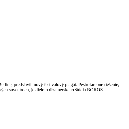
líne, predstavili nový festivalový plagát. Pestrofarebné riešenie,
alových suveníroch, je dielom dizajnérskeho štúdia BOROS.