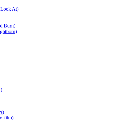
 Look At)
ad Burn)
ightborn)
)
s)
V film)