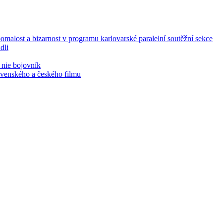
malost a bizarnost v programu karlovarské paralelní soutěžní sekce
dli
 nie bojovník
lovenského a českého filmu