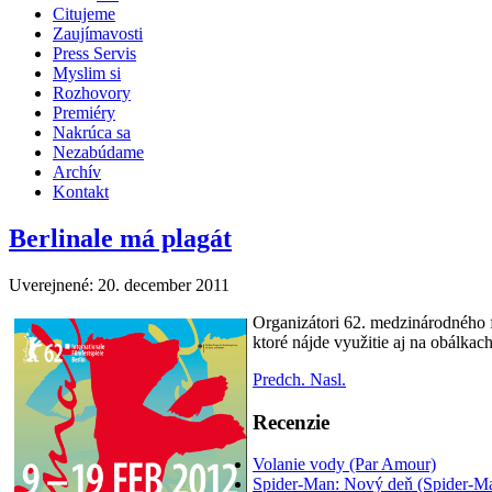
Citujeme
Zaujímavosti
Press Servis
Myslim si
Rozhovory
Premiéry
Nakrúca sa
Nezabúdame
Archív
Kontakt
Berlinale má plagát
Uverejnené: 20. december 2011
Organizátori 62. medzinárodného fi
ktoré nájde využitie aj na obálka
Predch.
Nasl.
Recenzie
Volanie vody (Par Amour)
Spider-Man: Nový deň (Spider-M