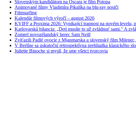
Slovenským kandidátom na Oscara je film Potopa
Animované filmy Vladimíra Pikalíka na blu-ray nosiči
Filmsurfing
Kalendár filmových výročí – august 2026
KVIFF a Proxima 2026: Vynikající trapnost na novém levelu, po
Karlovarská bilancia: „Deti musíte to už zvládnuť sami." A zvlá
Zomrel novozélandský herec Sam Neill
Zvíťazili Padlé ovocie z Mjanmarska a slovenský film Milenec,
V Berlíne sa uskutoční retrospektívna prehliadka klasického s
Juliette Binoche si myslí, že sme všetci tvorcovia