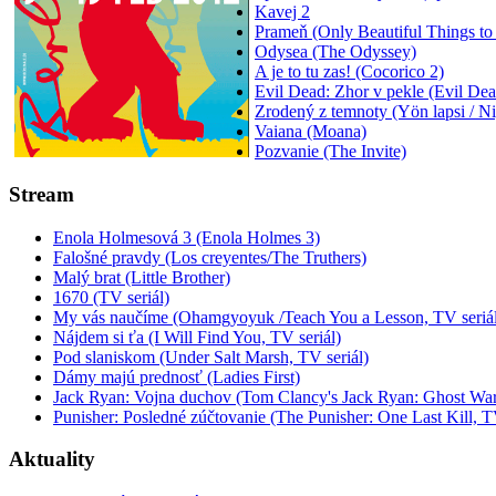
Kavej 2
Prameň (Only Beautiful Things to
Odysea (The Odyssey)
A je to tu zas! (Cocorico 2)
Evil Dead: Zhor v pekle (Evil De
Zrodený z temnoty (Yön lapsi / N
Vaiana (Moana)
Pozvanie (The Invite)
Stream
Enola Holmesová 3 (Enola Holmes 3)
Falošné pravdy (Los creyentes/The Truthers)
Malý brat (Little Brother)
1670 (TV seriál)
My vás naučíme (Ohamgyoyuk /Teach You a Lesson, TV seriál
Nájdem si ťa (I Will Find You, TV seriál)
Pod slaniskom (Under Salt Marsh, TV seriál)
Dámy majú prednosť (Ladies First)
Jack Ryan: Vojna duchov (Tom Clancy's Jack Ryan: Ghost War
Punisher: Posledné zúčtovanie (The Punisher: One Last Kill, T
Aktuality