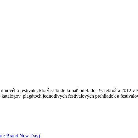
lmového festivalu, ktorý sa bude konať od 9. do 19. februára 2012 v Ber
ch katalógov, plagátoch jednotlivých festivalových prehliadok a festiv
an: Brand New Day)