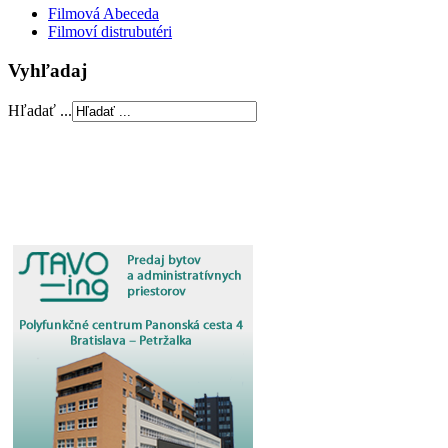
Filmová Abeceda
Filmoví distrubutéri
Vyhľadaj
Hľadať ...