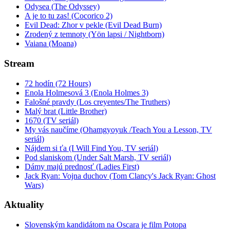
Odysea (The Odyssey)
A je to tu zas! (Cocorico 2)
Evil Dead: Zhor v pekle (Evil Dead Burn)
Zrodený z temnoty (Yön lapsi / Nightborn)
Vaiana (Moana)
Stream
72 hodín (72 Hours)
Enola Holmesová 3 (Enola Holmes 3)
Falošné pravdy (Los creyentes/The Truthers)
Malý brat (Little Brother)
1670 (TV seriál)
My vás naučíme (Ohamgyoyuk /Teach You a Lesson, TV
seriál)
Nájdem si ťa (I Will Find You, TV seriál)
Pod slaniskom (Under Salt Marsh, TV seriál)
Dámy majú prednosť (Ladies First)
Jack Ryan: Vojna duchov (Tom Clancy's Jack Ryan: Ghost
Wars)
Aktuality
Slovenským kandidátom na Oscara je film Potopa