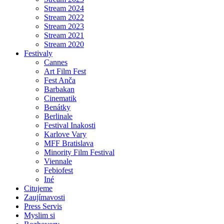
Stream 2024
Stream 2022
Stream 2023
Stream 2021
Stream 2020
Festivaly
Cannes
Art Film Fest
Fest Anča
Barbakan
Cinematik
Benátky
Berlinale
Festival Inakosti
Karlove Vary
MFF Bratislava
Minority Film Festival
Viennale
Febiofest
Iné
Citujeme
Zaujímavosti
Press Servis
Myslim si