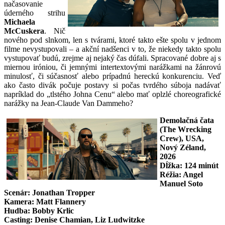
načasovanie
úderného strihu
Michaela
McCuskera
. Nič
nového pod slnkom, len s tvárami, ktoré takto ešte spolu v jednom
filme nevystupovali – a akční nadšenci v to, že niekedy takto spolu
vystupovať budú, zrejme aj nejaký čas dúfali. Spracované dobre aj s
miernou iróniou, či jemnými intertextovými narážkami na žánrovú
minulosť, či súčasnosť alebo prípadnú hereckú konkurenciu. Veď
ako často divák počuje postavy si počas tvrdého súboja nadávať
napríklad do „tlstého Johna Cenu“ alebo mať oplzlé choreografické
narážky na Jean-Claude Van Dammeho?
Demolačná čata
(The Wrecking
Crew), USA,
Nový Zéland,
2026
Dĺžka: 124 minút
Réžia: Angel
Manuel Soto
Scenár: Jonathan Tropper
Kamera: Matt Flannery
Hudba: Bobby Krlic
Casting: Denise Chamian, Liz Ludwitzke