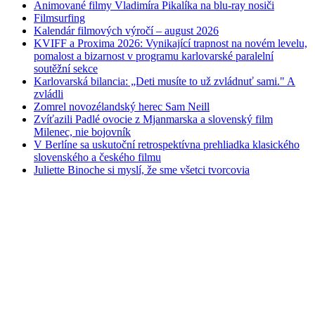
Animované filmy Vladimíra Pikalíka na blu-ray nosiči
Filmsurfing
Kalendár filmových výročí – august 2026
KVIFF a Proxima 2026: Vynikající trapnost na novém levelu,
pomalost a bizarnost v programu karlovarské paralelní
soutěžní sekce
Karlovarská bilancia: „Deti musíte to už zvládnuť sami." A
zvládli
Zomrel novozélandský herec Sam Neill
Zvíťazili Padlé ovocie z Mjanmarska a slovenský film
Milenec, nie bojovník
V Berlíne sa uskutoční retrospektívna prehliadka klasického
slovenského a českého filmu
Juliette Binoche si myslí, že sme všetci tvorcovia