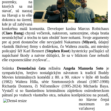
pozemky, na
ktorých sa má
stavať, sú naozaj
na Havaji a to ešte
dokonca na území,
kde je už zabývaná
konkrétna malá komunita. Developer kasína Marcus Robichaux
(
Claes Bang
) chystá večierok, naktorom, samozrejme, obaja bratia
nesmúchýbať a trochu to tam obrátiť hore nohami. Svoje argumenty
pre aj proti dostatočne ešte nevyjadril Nakamura (
Miyavi
), údajný
vlastník fiktívnej firmy s dodávkou, čo Waltera zrazila, ani miestny
policajný šéf Karl Rennert (
Stephen
Root
) hystericky počítajúci už
napáchané škody a naivne dúfajúci, že sa v blízkom čase nebudú
ešte exponenciálne zvyšovať...
Snímka
Demolačná čata
režiséra
Angela Manuela Soto
je
sympatickým, hrejivo nostalgickým návratom k tradícií Buddy
Movies kriminálnych komédií z 80. a 90. rokov v štýle 48 hodín
(1982) Waltera Hilla, série Smrtonosných zbraní (1987-1998)
Richarda Donnera, či Ničomníkov (1995-2024) Michaela Baya.
Vystačí si so štandardnou kriminálnou zápletkou osúrodeneckom
pátraní po vrahoch vlastného otca, nekalou konšpiráciou na p
ozadí,
no hlavne čerpá
maximum zo
vzťahovej