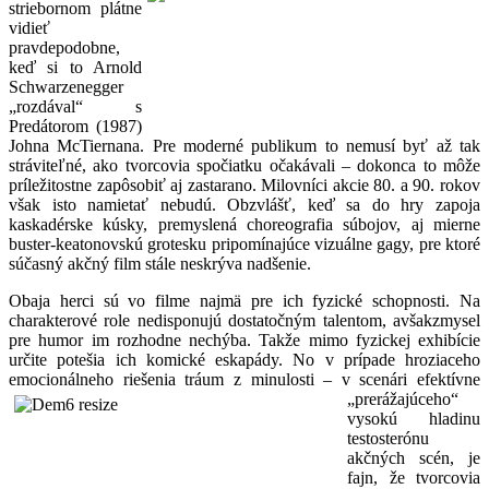
striebornom plátne
vidieť
pravdepodobne,
keď si to Arnold
Schwarzenegger
„rozdával“ s
Predátorom (1987)
Johna McTiernana. Pre moderné publikum to nemusí byť až tak
stráviteľné, ako tvorcovia spočiatku očakávali – dokonca to môže
príležitostne zapôsobiť aj zastarano. Milovníci akcie 80. a 90. rokov
však isto namietať nebudú. Obzvlášť, keď sa do hry zapoja
kaskadérske kúsky, premyslená choreografia súbojov, aj mierne
buster-keatonovskú grotesku pripomínajúce vizuálne gagy, pre ktoré
súčasný akčný film stále neskrýva nadšenie.
Obaja herci sú vo filme najmä pre ich fyzické schopnosti. Na
charakterové role nedisponujú dostatočným talentom, avšakzmysel
pre humor im rozhodne nechýba. Takže mimo fyzickej exhibície
určite potešia ich komické eskapády. No v prípade hroziaceho
emocionálneho riešenia tráum z minulosti – v scenári efektívne
„preráž
ajúceho“
vysokú hladinu
testosterónu
akčných scén, je
fajn, že tvorcovia