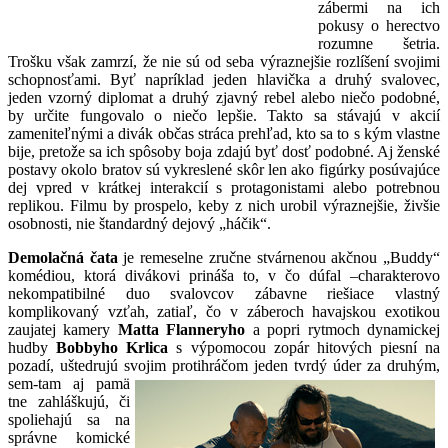
zábermi na ich
pokusy o herectvo
rozumne šetria.
Trošku však zamrzí, že nie sú od seba výraznejšie rozlíšení svojimi
schopnosťami. Byť napríklad jeden hlavička a druhý svalovec,
jeden vzorný diplomat a druhý zjavný rebel alebo niečo podobné,
by určite fungovalo o niečo lepšie. Takto sa stávajú v akcií
zameniteľnými a divák občas stráca prehľad, kto sa to s kým vlastne
bije, pretože sa ich spôsoby boja zdajú byť dosť podobné. Aj ženské
postavy okolo bratov sú vykreslené skôr len ako figúrky posúvajúce
dej vpred v krátkej interakcií s protagonistami alebo potrebnou
replikou. Filmu by prospelo, keby z nich urobil výraznejšie, živšie
osobnosti, nie štandardný dejový „háčik“.
Demolačná čata
je remeselne zručne stvárnenou akčnou „Buddy“
komédiou, ktorá divákovi prináša to, v čo dúfal –charakterovo
nekompatibilné duo svalovcov zábavne riešiace vlastný
komplikovaný vzťah, zatiaľ, čo v záberoch havajskou exotikou
zaujatej kamery
Matta Flanneryho
a popri rytmoch dynamickej
hudby
Bobbyho Krlica
s výpomocou zopár hitových piesní na
pozadí, uštedrujú svojim protihráčom jeden tvrdý úder za druhým,
sem-tam aj pamä
tne zahláškujú, či
spoliehajú sa na
správne komické