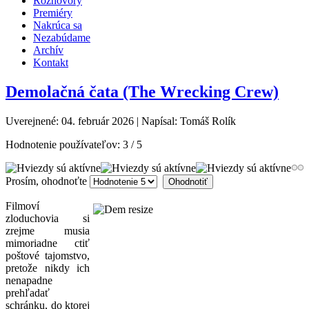
Rozhovory
Premiéry
Nakrúca sa
Nezabúdame
Archív
Kontakt
Demolačná čata (The Wrecking Crew)
Uverejnené: 04. február 2026
|
Napísal: Tomáš Rolík
Hodnotenie používateľov:
3
/
5
Prosím, ohodnoťte
Filmoví
zloduchovia si
zrejme musia
mimoriadne ctiť
poštové tajomstvo,
pretože nikdy ich
nenapadne
prehľadať
schránku, do ktorej