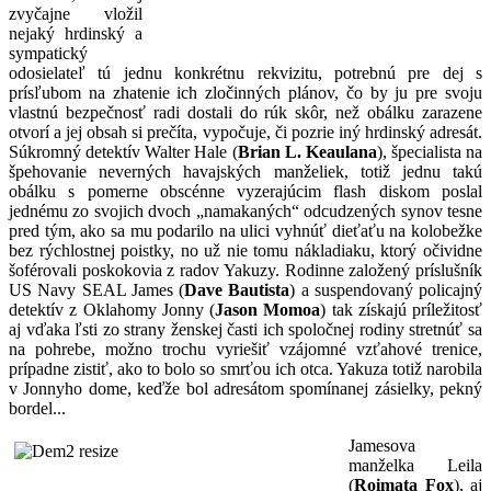
zvyčajne vložil
nejaký hrdinský a
sympatický
odosielateľ tú jednu konkrétnu rekvizitu, potrebnú pre dej s
prísľubom na zhatenie ich zločinných plánov, čo by ju pre svoju
vlastnú bezpečnosť radi dostali do rúk skôr, než obálku zarazene
otvorí a jej obsah si prečíta, vypočuje, či pozrie iný hrdinský adresát.
Súkromný detektív Walter Hale (
Brian L. Keaulana
), špecialista na
špehovanie neverných havajských manželiek, totiž jednu takú
obálku s pomerne obscénne vyzerajúcim flash diskom poslal
jednému zo svojich dvoch „namakaných“ odcudzených synov tesne
pred tým, ako sa mu podarilo na ulici vyhnúť dieťaťu na kolobežke
bez rýchlostnej poistky, no už nie tomu nákladiaku, ktorý očividne
šoférovali poskokovia z radov Yakuzy. Rodinne založený príslušník
US Navy SEAL James (
Dave Bautista
) a suspendovaný policajný
detektív z Oklahomy Jonny (
Jason Momoa
) tak získajú príležitosť
aj vďaka ľsti zo strany ženskej časti ich spoločnej rodiny stretnúť sa
na pohrebe, možno trochu vyriešiť vzájomné vzťahové trenice,
prípadne zistiť, ako to bolo so smrťou ich otca. Yakuza totiž narobila
v Jonnyho dome, keďže bol adresátom spomínanej zásielky, pekný
bordel...
Jam
esova
manželka Leila
(
Roimata Fox
), aj