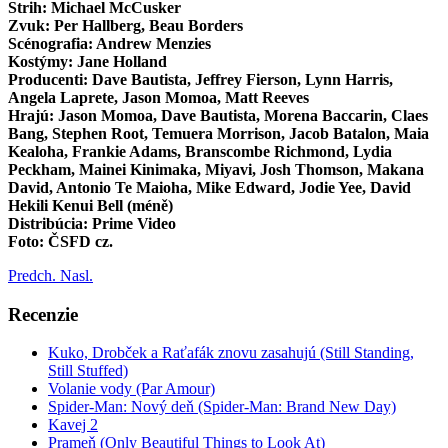
Strih: Michael McCusker
Zvuk: Per Hallberg, Beau Borders
Scénografia: Andrew Menzies
Kostýmy: Jane Holland
Producenti: Dave Bautista, Jeffrey Fierson, Lynn Harris,
Angela Laprete, Jason Momoa, Matt Reeves
Hrajú: Jason Momoa, Dave Bautista, Morena Baccarin, Claes
Bang, Stephen Root, Temuera Morrison, Jacob Batalon, Maia
Kealoha, Frankie Adams, Branscombe Richmond, Lydia
Peckham, Mainei Kinimaka, Miyavi, Josh Thomson, Makana
David, Antonio Te Maioha, Mike Edward, Jodie Yee, David
Hekili Kenui Bell (méně)
Distribúcia: Prime Video
Foto: ČSFD cz.
Predch.
Nasl.
Recenzie
Kuko, Drobček a Raťafák znovu zasahujú (Still Standing,
Still Stuffed)
Volanie vody (Par Amour)
Spider-Man: Nový deň (Spider-Man: Brand New Day)
Kavej 2
Prameň (Only Beautiful Things to Look At)