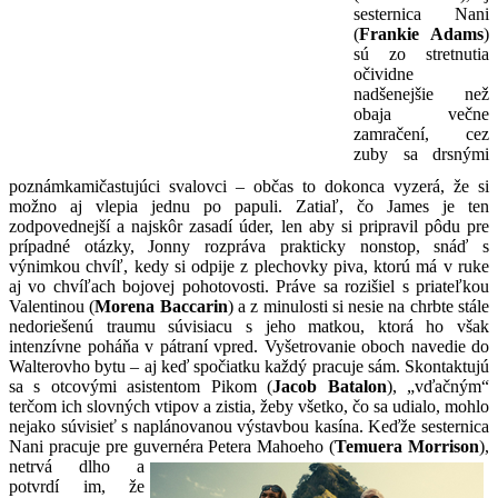
sesternica Nani
(
Frankie Adams
)
sú zo stretnutia
očividne
nadšenejšie než
obaja večne
zamračení, cez
zuby sa drsnými
poznámkamičastujúci svalovci – občas to dokonca vyzerá, že si
možno aj vlepia jednu po papuli. Zatiaľ, čo James je ten
zodpovednejší a najskôr zasadí úder, len aby si pripravil pôdu pre
prípadné otázky, Jonny rozpráva prakticky nonstop, snáď s
výnimkou chvíľ, kedy si odpije z plechovky piva, ktorú má v ruke
aj vo chvíľach bojovej pohotovosti. Práve sa rozišiel s priateľkou
Valentinou (
Morena Baccarin
) a z minulosti si nesie na chrbte stále
nedoriešenú traumu súvisiacu s jeho matkou, ktorá ho však
intenzívne poháňa v pátraní vpred. Vyšetrovanie oboch navedie do
Walterovho bytu – aj keď spočiatku každý pracuje sám. Skontaktujú
sa s otcovými asistentom Pikom (
Jacob Batalon
), „vďačným“
terčom ich slovných vtipov a zistia, žeby všetko, čo sa udialo, mohlo
nejako súvisieť s naplánovanou výstavbou kasína. Keďže sesternica
Nani pracuje pre guvernéra Petera Mahoeho (
Temuera Morrison
),
netrvá
dlho a
potvrdí im, že