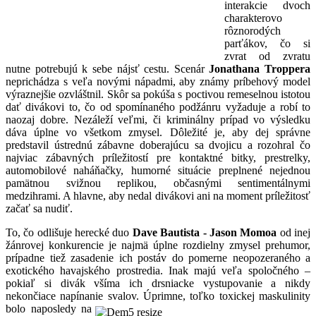
interakcie dvoch
charakterovo
rôznorodých
parťákov, čo si
zvrat od zvratu
nutne potrebujú k sebe nájsť cestu. Scenár
Jonathana Troppera
neprichádza s veľa novými nápadmi, aby známy príbehový model
výraznejšie ozvláštnil. Skôr sa pokúša s poctivou remeselnou istotou
dať divákovi to, čo od spomínaného podžánru vyžaduje a robí to
naozaj dobre. Nezáleží veľmi, či kriminálny prípad vo výsledku
dáva úplne vo všetkom zmysel. Dôležité je, aby dej správne
predstavil ústrednú zábavne doberajúcu sa dvojicu a rozohral čo
najviac zábavných príležitostí pre kontaktné bitky, prestrelky,
automobilové naháňačky, humorné situácie preplnené nejednou
pamätnou svižnou replikou, občasnými sentimentálnymi
medzihrami. A hlavne, aby nedal divákovi ani na moment príležitosť
začať sa nudiť.
To, čo odlišuje herecké duo
Dave Bautista - Jason Momoa
od inej
žánrovej konkurencie je najmä úplne rozdielny zmysel prehumor,
prípadne tiež zasadenie ich postáv do pomerne neopozeraného a
exotického havajského prostredia. Inak majú veľa spoločného –
pokiaľ si divák všíma ich drsniacke vystupovanie a nikdy
nekončiace napínanie svalo
v. Úprimne, toľko toxickej maskulinity
bolo naposledy na