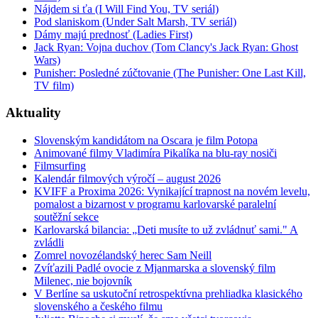
Nájdem si ťa (I Will Find You, TV seriál)
Pod slaniskom (Under Salt Marsh, TV seriál)
Dámy majú prednosť (Ladies First)
Jack Ryan: Vojna duchov (Tom Clancy's Jack Ryan: Ghost
Wars)
Punisher: Posledné zúčtovanie (The Punisher: One Last Kill,
TV film)
Aktuality
Slovenským kandidátom na Oscara je film Potopa
Animované filmy Vladimíra Pikalíka na blu-ray nosiči
Filmsurfing
Kalendár filmových výročí – august 2026
KVIFF a Proxima 2026: Vynikající trapnost na novém levelu,
pomalost a bizarnost v programu karlovarské paralelní
soutěžní sekce
Karlovarská bilancia: „Deti musíte to už zvládnuť sami." A
zvládli
Zomrel novozélandský herec Sam Neill
Zvíťazili Padlé ovocie z Mjanmarska a slovenský film
Milenec, nie bojovník
V Berlíne sa uskutoční retrospektívna prehliadka klasického
slovenského a českého filmu