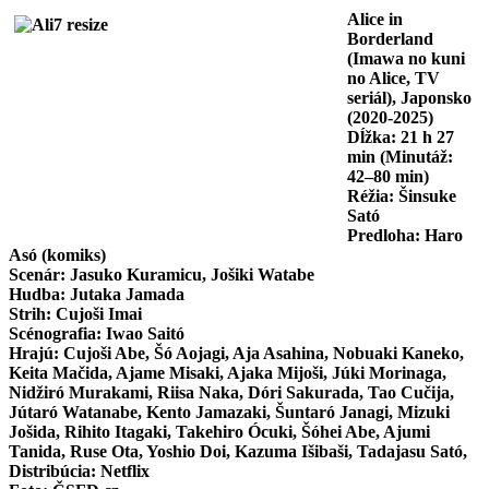
Alice in
Borderland
(Imawa no kuni
no Alice, TV
seriál), Japonsko
(2020-2025)
Dĺžka: 21 h 27
min (Minutáž:
42–80 min)
Réžia: Šinsuke
Sató
Predloha: Haro
Asó (komiks)
Scenár: Jasuko Kuramicu, Jošiki Watabe
Hudba: Jutaka Jamada
Strih: Cujoši Imai
Scénografia: Iwao Saitó
Hrajú: Cujoši Abe, Šó Aojagi, Aja Asahina, Nobuaki Kaneko,
Keita Mačida, Ajame Misaki, Ajaka Mijoši, Júki Morinaga,
Nidžiró Murakami, Riisa Naka, Dóri Sakurada, Tao Cučija,
Jútaró Watanabe, Kento Jamazaki, Šuntaró Janagi, Mizuki
Jošida, Rihito Itagaki, Takehiro Ócuki, Šóhei Abe, Ajumi
Tanida, Ruse Ota, Yoshio Doi, Kazuma Išibaši, Tadajasu Sató,
Distribúcia: Netflix