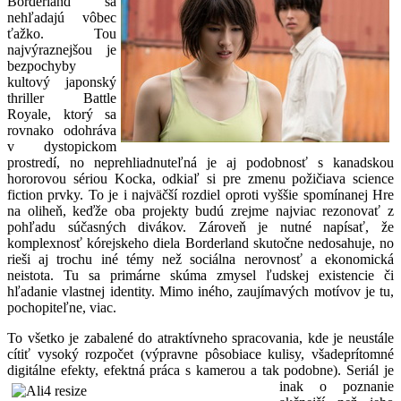
Borderland sa
nehľadajú vôbec
ťažko. Tou
najvýraznejšou je
bezpochyby
kultový japonský
thriller Battle
Royale, ktorý sa
rovnako odohráva
v dystopickom
prostredí, no neprehliadnuteľná je aj podobnosť s kanadskou
hororovou sériou Kocka, odkiaľ si pre zmenu požičiava science
fiction prvky. To je i najväčší rozdiel oproti vyššie spomínanej Hre
na oliheň, keďže oba projekty budú zrejme najviac rezonovať z
pohľadu súčasných divákov. Zároveň je nutné napísať, že
komplexnosť kórejskeho diela Borderland skutočne nedosahuje, no
rieši aj trochu iné témy než sociálna nerovnosť a ekonomická
neistota. Tu sa primárne skúma zmysel ľudskej existencie či
hľadanie vlastnej identity. Mimo iného, zaujímavých motívov je tu,
pochopiteľne, viac.
To všetko je zabalené do atraktívneho spracovania, kde je neustále
cítiť vysoký rozpočet (výpravne pôsobiace kulisy, všadeprítomné
digitálne efekty, efektná práca s kamerou a tak podobne). Seriál je
inak o poznanie