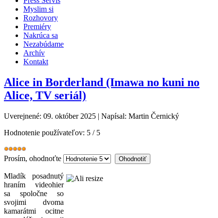
Press Servis
Myslim si
Rozhovory
Premiéry
Nakrúca sa
Nezabúdame
Archív
Kontakt
Alice in Borderland (Imawa no kuni no
Alice, TV seriál)
Uverejnené: 09. október 2025
|
Napísal: Martin Černický
Hodnotenie používateľov:
5
/
5
Prosím, ohodnoťte
Mladík posadnutý
hraním videohier
sa spoločne so
svojimi dvoma
kamarátmi ocitne