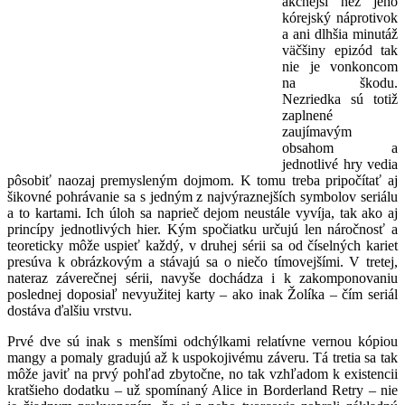
akčnejší než jeho
kórejský náprotivok
a ani dlhšia minutáž
väčšiny epizód tak
nie je vonkoncom
na škodu.
Nezriedka sú totiž
zaplnené
zaujímavým
obsahom a
jednotlivé hry vedia
pôsobiť naozaj premysleným dojmom. K tomu treba pripočítať aj
šikovné pohrávanie sa s jedným z najvýraznejších symbolov seriálu
a to kartami. Ich úloh sa naprieč dejom neustále vyvíja, tak ako aj
princípy jednotlivých hier. Kým spočiatku určujú len náročnosť a
teoreticky môže uspieť každý, v druhej sérii sa od číselných kariet
presúva k obrázkovým a stávajú sa o niečo tímovejšími. V tretej,
nateraz záverečnej sérii, navyše dochádza i k zakomponovaniu
poslednej doposiaľ nevyužitej karty – ako inak Žolíka – čím seriál
dostáva ďalšiu vrstvu.
Prvé dve sú inak s menšími odchýlkami relatívne vernou kópiou
mangy a pomaly gradujú až k uspokojivému záveru. Tá tretia sa tak
môže javiť na prvý pohľad zbytočne, no tak vzhľadom k existencii
kratšieho dodatku – už spomínaný Alice in Borderland Retry – nie