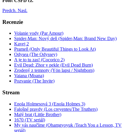
Foto: ČSFD cz.
Predch.
Nasl.
Recenzie
Volanie vody (Par Amour)
Spider-Man: Nový deň (Spider-Man: Brand New Day)
Kavej 2
Prameň (Only Beautiful Things to Look At)
Odysea (The Odyssey)
A je to tu zas! (Cocorico 2)
Evil Dead: Zhor v pekle (Evil Dead Burn)
Zrodený z temnoty (Yön lapsi / Nightborn)
Vaiana (Moana)
Pozvanie (The Invite)
Stream
Enola Holmesová 3 (Enola Holmes 3)
Falošné pravdy (Los creyentes/The Truthers)
Malý brat (Little Brother)
1670 (TV seriál)
My vás naučíme (Ohamgyoyuk /Teach You a Lesson, TV
seriál)