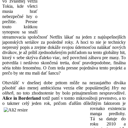
vo zvláštnej verzii
Tokia, kde všetci
musia hrať
nebezpečné hry o
prežitie. Presne
touto krátkou
synopsou sa snaží
streamovacia spoločnosť Netflix lákať na jeden z najúspešnejších
japonských seriálov za posledné roky. A hoci to nie je technicky
nepresný popis a zrejme dokáže svojou údernosťou nalákať nových
divákov, je až príliš zjednodušeným pohľadom na tento globálny hit,
ktorý v sebe skrýva ďaleko viac, než povrchnú zábavu pre masy. To
potvrdila i nedávno skončená tretia, dosť pravdepodobne, finálna
séria tohto fenoménu. O čom teda presne pojednáva tento projekt a
prečo by ste mu mali dať šancu?
Obzvlášť v dnešnej dobe pritom môže na nezaujatého diváka
pôsobiť ako menej ambiciózna verzia ešte populárnejšej
Hry na
oliheň,
no toto zhodnotenie by bolo prinajmenšom nespravodlivé.
Alice in Borderland
totiž patrí v tomto mikrosúboji prvenstvo, a to
o takmer celý jeden rok, pričom ďalším dôležitým faktorom je
rovnako existencia
manga predlohy.
Tá sa datuje do
roku 2010 a