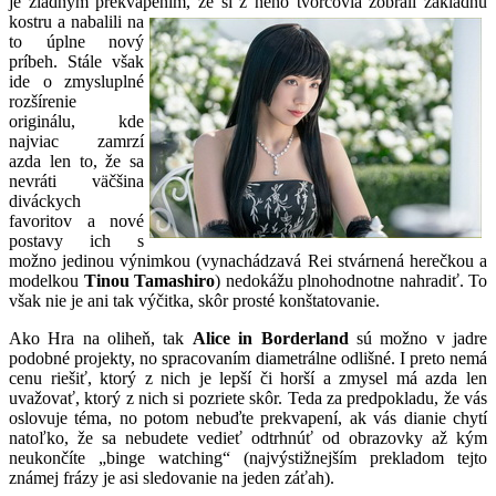
je žiadnym prekvapením, že si z neho tvorcovia zobrali základnú
kostru
a nabalili na
to úplne nový
príbeh. Stále však
ide o zmysluplné
rozšírenie
originálu, kde
najviac zamrzí
azda len to, že sa
nevráti väčšina
diváckych
favoritov a nové
postavy ich s
možno jedinou výnimkou (vynachádzavá Rei stvárnená herečkou a
modelkou
Tinou Tamashiro
) nedokážu plnohodnotne nahradiť. To
však nie je ani tak výčitka, skôr prosté konštatovanie.
Ako Hra na oliheň, tak
Alice in Borderland
sú možno v jadre
podobné projekty, no spracovaním diametrálne odlišné. I preto nemá
cenu riešiť, ktorý z nich je lepší či horší a zmysel má azda len
uvažovať, ktorý z nich si pozriete skôr. Teda za predpokladu, že vás
oslovuje téma, no potom nebuďte prekvapení, ak vás dianie chytí
natoľko, že sa nebudete vedieť odtrhnúť od obrazovky až kým
neukončíte „binge watching“ (najvýstižnejším prekladom tejto
známej frázy je asi sledovanie na jeden záťah).