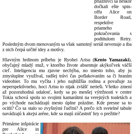
priaznivci sa neskôr
dočkali ešte spin-
offu Alice on
Border Road,
respektíve
priameho
pokračovania s
podtitulom Retry.
Posledným dvom menovaným sa však samotný seriál nevenuje a iba
z nich čerpá určité idey a motívy.
Hlavným hrdinom príbehu je Ryohei Arisu (
Kento Yamazaki
),
obyčajný mladý muž, v ktorého živote absentuje akýkoľvek väčší
cieľ. Inteligencia mu zjavne nechýba, no miesto toho, aby ju
zmysluplne využíval, radšej trávi čas poflakovaním sa či hraním
videohier. To mu vyčíta i jeho najbližšia rodina a považuje za
neperspektívneho, hoci Arisu to nijak zvlášť nerieši. Všetko zmení
až pozoruhodná udalosť, kedy sa po menšej výtržnosti v centre
Tokia schová spolu so svojimi kamarátmi na verejných toaletách a
po východe nachádzajú mesto úplne prázdne. Kde presne sa to
ocitli? Čo sa stalo so zvyšnými ľuďmi? A prečo ich svetelné tabule
navádzajú k akejsi aréne, kde sa majú zúčastniť hry o prežitie?
Primárne inšpirácie
pre Alice in