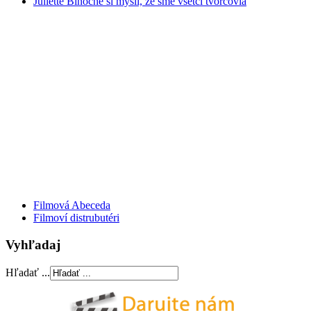
Juliette Binoche si myslí, že sme všetci tvorcovia
Filmová Abeceda
Filmoví distrubutéri
Vyhľadaj
Hľadať ...