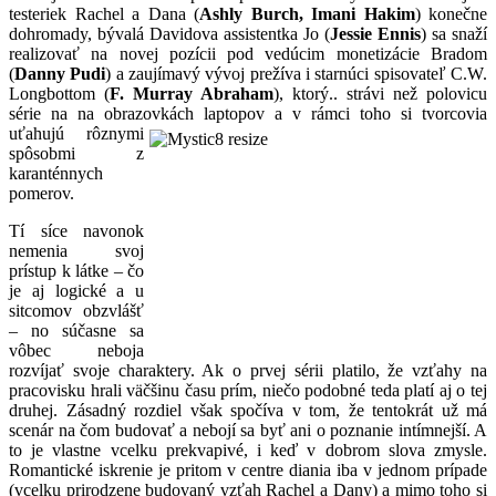
testeriek Rachel a Dana (
Ashly Burch, Imani Hakim
) konečne
dohromady, bývalá Davidova assistentka Jo (
Jessie Ennis
) sa snaží
realizovať na novej pozícii pod vedúcim monetizácie Bradom
(
Danny Pudi
) a zaujímavý vývoj prežíva i starnúci spisovateľ C.W.
Longbottom (
F. Murray Abraham
), ktorý.. strávi než polovicu
série na na obrazovkách laptopov a v
rámci toho si tvorcovia
uťahujú rôznymi
spôsobmi z
karanténnych
pomerov.
Tí síce navonok
nemenia svoj
prístup k látke – čo
je aj logické a u
sitcomov obzvlášť
– no súčasne sa
vôbec neboja
rozvíjať svoje charaktery. Ak o prvej sérii platilo, že vzťahy na
pracovisku hrali väčšinu času prím, niečo podobné teda platí aj o tej
druhej. Zásadný rozdiel však spočíva v tom, že tentokrát už má
scenár na čom budovať a nebojí sa byť ani o poznanie intímnejší. A
to je vlastne vcelku prekvapivé, i keď v dobrom slova zmysle.
Romantické iskrenie je pritom v centre diania iba v jednom prípade
(vcelku prirodzene budovaný vzťah Rachel a Dany) a mimo toho si