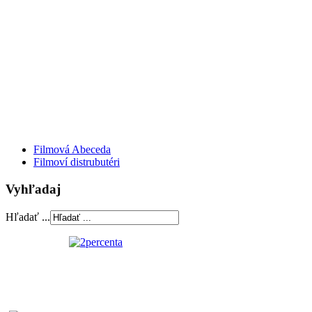
Filmová Abeceda
Filmoví distrubutéri
Vyhľadaj
Hľadať ...