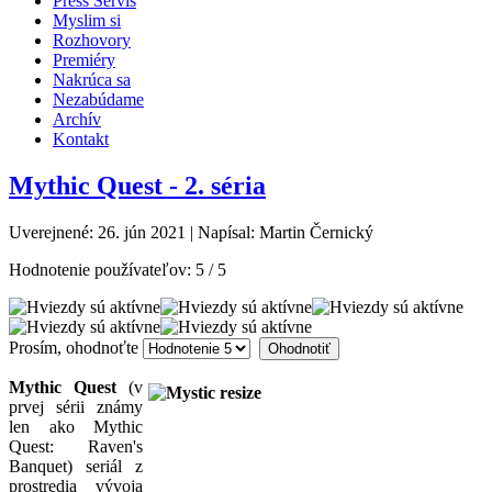
Press Servis
Myslim si
Rozhovory
Premiéry
Nakrúca sa
Nezabúdame
Archív
Kontakt
Mythic Quest - 2. séria
Uverejnené: 26. jún 2021
|
Napísal: Martin Černický
Hodnotenie používateľov:
5
/
5
Prosím, ohodnoťte
Mythic Quest
(v
prvej sérii známy
len ako Mythic
Quest: Raven's
Banquet) seriál z
prostredia vývoja