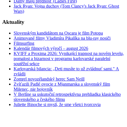
Dámy majú prednosť (Ladies First)
Jack Ryan: Vojna duchov (Tom Clancy's Jack Ryan: Ghost
Wars)
Aktuality
Slovenským kandidátom na Oscara je film Potopa
Animované filmy Vladimíra Pikalíka na blu-ray nosiči
Filmsurfing
Kalendár filmových výročí – august 2026
KVIFF a Proxima 2026: Vynikající trapnost na novém levelu,
pomalost a bizarnost v programu karlovarské paralelní
soutěžní sekce
Karlovarská bilancia: „Deti musíte to už zvládnuť sami." A
zvládli
Zomrel novozélandský herec Sam Neill
Zvíťazili Padlé ovocie z Mjanmarska a slovenský film
Milenec, nie bojovník
V Berlíne sa uskutoční retrospektívna prehliadka klasického
slovenského a českého filmu
Juliette Binoche si myslí, že sme všetci tvorcovia