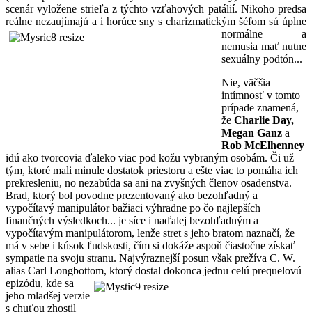
scenár vyložene strieľa z týchto vzťahových patálií. Nikoho predsa
reálne nezaujímajú a i horúce sny s charizmatickým šéfom sú úplne
normálne a
nemusia mať nutne
sexuálny podtón...
Nie, väčšia
intímnosť v tomto
prípade znamená,
že
Charlie Day,
Megan Ganz
a
Rob McElhenney
idú ako tvorcovia ďaleko viac pod kožu vybraným osobám. Či už
tým, ktoré mali minule dostatok priestoru a ešte viac to pomáha ich
prekresleniu, no nezabúda sa ani na zvyšných členov osadenstva.
Brad, ktorý bol povodne prezentovaný ako bezohľadný a
vypočítavý manipulátor bažiaci výhradne po čo najlepších
finančných výsledkoch... je síce i naďalej bezohľadným a
vypočítavým manipulátorom, lenže stret s jeho bratom naznačí, že
má v sebe i kúsok ľudskosti, čím si dokáže aspoň čiastočne získať
sympatie na svoju stranu. Najvýraznejší posun však prežíva C. W.
alias Carl Longbottom, ktorý dostal dokonca jednu celú
prequelovú
epizódu, kde sa
jeho mladšej verzie
s chuťou zhostil