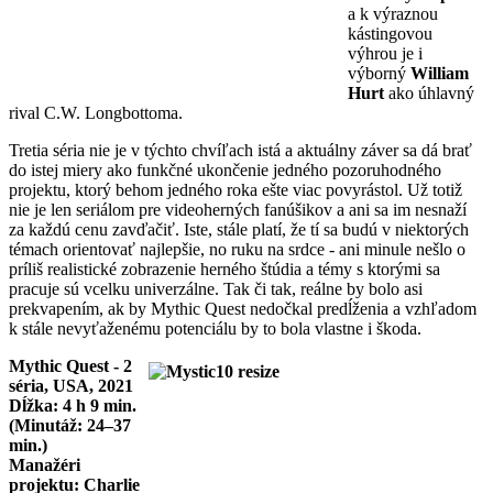
a k výraznou
kástingovou
výhrou je i
výborný
William
Hurt
ako úhlavný
rival C.W. Longbottoma.
Tretia séria nie je v týchto chvíľach istá a aktuálny záver sa dá brať
do istej miery ako funkčné ukončenie jedného pozoruhodného
projektu, ktorý behom jedného roka ešte viac povyrástol. Už totiž
nie je len seriálom pre videoherných fanúšikov a ani sa im nesnaží
za každú cenu zavďačiť. Iste, stále platí, že tí sa budú v niektorých
témach orientovať najlepšie, no ruku na srdce - ani minule nešlo o
príliš realistické zobrazenie herného štúdia a témy s ktorými sa
pracuje sú vcelku univerzálne. Tak či tak, reálne by bolo asi
prekvapením, ak by Mythic Quest nedočkal predĺženia a vzhľadom
k stále nevyťaženému potenciálu by to bola vlastne i škoda.
Mythic Quest - 2
séria, USA, 2021
Dĺžka: 4 h 9 min.
(Minutáž: 24–37
min.)
Manažéri
projektu: Charlie