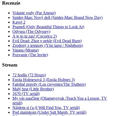
Recenzie
Volanie vody (Par Amour)
Spider-Man: Nový deň (Spider-Man: Brand New Day)
Kavej 2
Prameň (Only Beautiful Things to Look At)
Odysea (The Odyssey)
A je to tu zas! (Cocorico 2)
Evil Dead: Zhor v pekle (Evil Dead Burn)
Zrodený z temnoty (Yön lapsi / Nightborn)
Vaiana (Moana)
Pozvanie (The Invite)
Stream
72 hodín (72 Hours)
Enola Holmesová 3 (Enola Holmes 3)
Falošné pravdy (Los creyentes/The Truthers)
Malý brat (Little Brother)
1670 (TV seriál)
My vás naučíme (Ohamgyoyuk /Teach You a Lesson, TV
seriál)
Nájdem si ťa (I Will Find You, TV seriál)
Pod slaniskom (Under Salt Marsh, TV seriál)