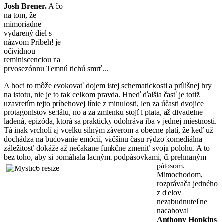
Josh Brener.
A čo
na tom, že
mimoriadne
vydarený diel s
názvom Príbeh! je
očividnou
reminiscenciou na
prvosezónnu Temnú tichú smrť...
A hoci to môže evokovať dojem istej schematickosti a prílišnej hry
na istotu, nie je to tak celkom pravda. Hneď ďalšia časť je totiž
uzavretím tejto príbehovej línie z minulosti, len za účasti dvojice
protagonistov seriálu, no a za zmienku stojí i piata, až divadelne
ladená, epizóda, ktorá sa prakticky odohráva iba v jednej miestnosti.
Tá inak vrcholí aj vcelku silným záverom a obecne platí, že keď už
dochádza na budovanie emócií, väčšinu času rýdzo komediálna
záležitosť dokáže až nečakane funkčne zmeniť svoju polohu. A to
bez toho, aby si pomáhala lacnými podpásovkami, či prehnaným
pátosom.
Mimochodom,
rozprávača jedného
z dielov
nezabudnuteľne
nadaboval
Anthony Hopkins