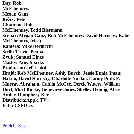
Day, Rob
McElhenney,
Megan Ganz
Réžia: Pete
Chatmon, Rob
McElhenney, Todd Biermann
Scenár: Megan Ganz, Rob McElhenney, David Hornsby, Katie
McElhenney, (více)
Kamera: Mike Berlucchi
Strih: Trevor Penna
Zvuk: Samuel Ejnes
Masky: Amy Sparks
Producent: Jeff Luini
Hrajú: Rob McElhenney, Ashly Burch, Jessie Ennis, Imani
Hakim, David Hornsby, Charlotte Nicdao, Danny Pudi, F.
Murray Abraham, Caitlin McGee, Derek Waters, William
Hurt, Mort Burke, Genevieve Jones, Shelley Hennig, Alice
Amter, Humphrey Ker
Distribúcia:Apple TV +
Foto: ČSFD cz.
Predch.
Nasl.