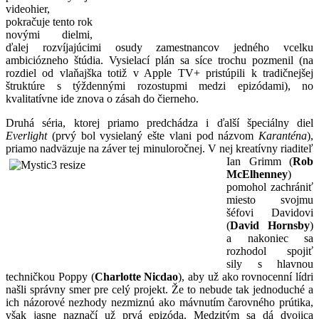
videohier,
pokračuje tento rok
novými dielmi,
ďalej rozvíjajúcimi osudy zamestnancov jedného vcelku
ambiciózneho štúdia. Vysielací plán sa síce trochu pozmenil (na
rozdiel od vlaňajška totiž v Apple TV+ pristúpili k tradičnejšej
štruktúre s týždennými rozostupmi medzi epizódami), no
kvalitatívne ide znova o zásah do čierneho.
Druhá séria, ktorej priamo predchádza i ďalší špeciálny diel
Everlight
(prvý bol vysielaný ešte vlani pod názvom
Karanténa
),
priamo nadväzuje na záver tej
minuloročnej. V nej kreatívny riaditeľ
Ian Grimm (
Rob
McElhenney
)
pomohol zachrániť
miesto svojmu
šéfovi Davidovi
(
David Hornsby
)
a nakoniec sa
rozhodol spojiť
sily s hlavnou
techničkou Poppy (
Charlotte Nicdao
), aby už ako rovnocenní lídri
našli správny smer pre celý projekt. Že to nebude tak jednoduché a
ich názorové nezhody nezmiznú ako mávnutím čarovného prútika,
však jasne naznačí už prvá epizóda. Medzitým sa dá dvojica