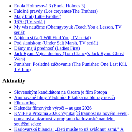
Enola Holmesová 3 (Enola Holmes 3)
Falošné pravdy (Los creyentes/The Truthers)
Malý brat (Little Brother)
1670 (TV seriál)
My vás naučíme (Ohamgyoyuk /Teach You a Lesson, TV
seriál)
Nájdem si ťa (I Will Find You, TV seriál)
Pod slaniskom (Under Salt Marsh, TV seriál)
Dámy majú prednosť (Ladies First)
Jack Ryan: Vojna duchov (Tom Clancy's Jack Ryan: Ghost
Wars)
Punisher: Posledné zúčtovanie (The Punisher: One Last Kill,
TV film)
Aktuality
Slovenským kandidátom na Oscara je film Potopa
Animované filmy Vladimíra Pikalíka na blu-ray nosiči
Filmsurfing
Kalendár filmových výročí – august 2026
KVIFF a Proxima 2026: Vynikající trapnost na novém levelu,
pomalost a bizarnost v programu karlovarské paralelní
soutěžní sekce
Karlovarská bilancia: „Deti musíte to už zvládnuť sami." A