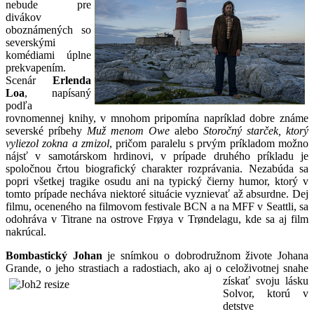
nebude pre
divákov
oboznámených so
severskými
komédiami úplne
prekvapením.
Scenár
Erlenda
Loa
, napísaný
podľa
rovnomennej knihy, v mnohom pripomína napríklad dobre známe
severské príbehy
Muž menom Owe
alebo
Storočný starček, ktorý
vyliezol z
okna a zmizol
, pričom paralelu s prvým príkladom možno
nájsť v samotárskom hrdinovi, v prípade druhého príkladu je
spoločnou črtou biografický charakter rozprávania. Nezabúda sa
popri všetkej tragike osudu ani na typický čierny humor, ktorý v
tomto prípade necháva niektoré situácie vyznievať až absurdne. Dej
filmu, oceneného na filmovom festivale BCN a na MFF v Seattli, sa
odohráva v Titrane na ostrove Frøya v Trøndelagu, kde sa aj film
nakrúcal.
Bombastický Johan
je snímkou o dobrodružnom živote Johana
Grande, o jeho strastiach a radostiach, ako aj o celoživotnej snahe
získať svoju lásku
Solvor, ktorú v
detstve