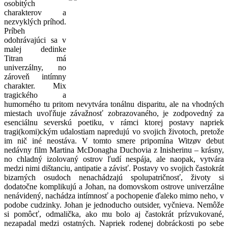
osobitých
charakterov a
nezvyklých príhod.
Príbeh
odohrávajúci sa v
malej dedinke
Titran má
univerzálny, no
zároveň intímny
charakter. Mix
tragického a
humorného tu pritom nevytvára tonálnu disparitu, ale na vhodných
miestach uvoľňuje závažnosť zobrazovaného, je zodpovedný za
esenciálnu severskú poetiku, v rámci ktorej postavy napriek
tragi(komi)ckým udalostiam napredujú vo svojich životoch, pretože
im nič iné neostáva. V tomto smere pripomína Witzøv debut
nedávny film Martina McDonagha Duchovia z Inisherinu – krásny,
no chladný izolovaný ostrov ľudí nespája, ale naopak, vytvára
medzi nimi dištanciu, antipatie a závisť. Postavy vo svojich častokrát
bizarných osudoch nenachádzajú spolupatričnosť, životy si
dodatočne komplikujú a Johan, na domovskom ostrove univerzálne
nenávidený, nachádza intímnosť a pochopenie ďaleko mimo neho, v
podobe cudzinky. Johan je jednoducho outsider, vyčnieva. Nemôže
si pomôcť, odmalička, ako mu bolo aj častokrát prízvukované,
nezapadal medzi ostatných. Napriek rodenej dobráckosti po sebe