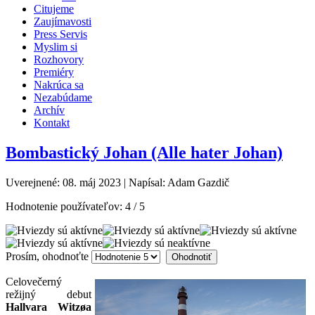
Citujeme
Zaujímavosti
Press Servis
Myslim si
Rozhovory
Premiéry
Nakrúca sa
Nezabúdame
Archív
Kontakt
Bombastický Johan (Alle hater Johan)
Uverejnené: 08. máj 2023
|
Napísal: Adam Gazdič
Hodnotenie používateľov:
4
/
5
Prosím, ohodnoťte
Celovečerný
režijný debut
Hallvara Witzøa