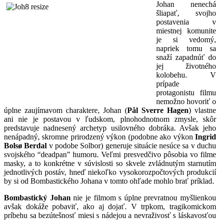
Johan nenechá
šliapať, svojho
postavenia v
miestnej komunite
je si vedomý,
napriek tomu sa
snaží zapadnúť do
jej životného
kolobehu. V
prípade
protagonistu filmu
nemožno hovoriť o
úplne zaujímavom charaktere, Johan (
Pål Sverre Hagen
) vlastne
ani nie je postavou v ľudskom, plnohodnotnom zmysle, skôr
predstavuje nadnesený archetyp usilovného dobráka. Avšak jeho
nenápadný, skromne prirodzený výkon (podobne ako výkon
Ingrid
Bolsø Berdal
v podobe Solbor) generuje situácie nesúce sa v duchu
svojského “deadpan” humoru. Veľmi presvedčivo pôsobia vo filme
masky, a to konkrétne v súvislosti so skvele zvládnutým starnutím
jednotlivých postáv, hneď niekoľko vysokorozpočtových produkcií
by si od Bombastického Johana v tomto ohľade mohlo brať príklad.
Bombastický Johan
nie je filmom s úplne prevratnou myšlienkou
avšak dokáže pobaviť, ako aj dojať. V trpkom, tragikomickom
príbehu sa bezútešnosť miesi s nádejou a nevraživosť s láskavosťou