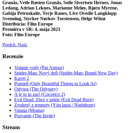
Granås, Vetle Røsten Granås, Sofie Sivertsen Hernes, Jonas
Ledang, Adrian Leknes, Marianne Meløy, Bjørn Myrene,
Gabija Petruskaite, Terje Ranes, Live Ovedie Langklopp
Svenning, Styrker Nørkov Torstensen, Helge Witzø
Distribúcia: Film Europe
Premiéra v SR: 4. mája 2023
Foto: Film Europe
Predch.
Nasl.
Recenzie
Volanie vody (Par Amour)
Spider-Man: Nový deň (Spider-Man: Brand New Day)
Kavej 2
Prameň (Only Beautiful Things to Look At)
Odysea (The Odyssey)
A je to tu zas! (Cocorico 2)
Evil Dead: Zhor v pekle (Evil Dead Burn)
Zrodený z temnoty (Yön lapsi / Nightborn)
Vaiana (Moana)
Pozvanie (The Invite)
Stream