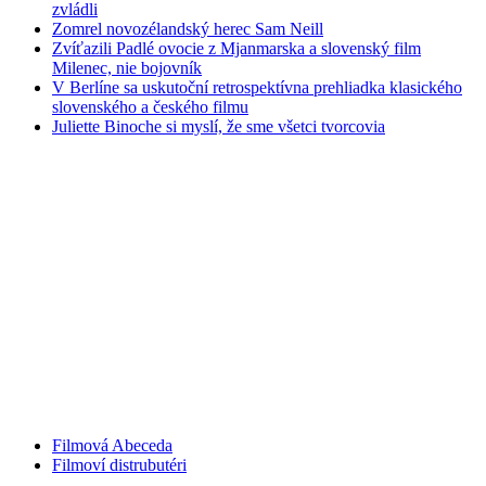
zvládli
Zomrel novozélandský herec Sam Neill
Zvíťazili Padlé ovocie z Mjanmarska a slovenský film
Milenec, nie bojovník
V Berlíne sa uskutoční retrospektívna prehliadka klasického
slovenského a českého filmu
Juliette Binoche si myslí, že sme všetci tvorcovia
Filmová Abeceda
Filmoví distrubutéri