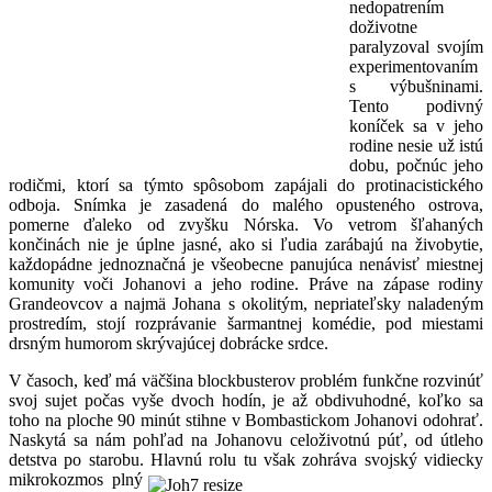
nedopatrením
doživotne
paralyzoval svojím
experimentovaním
s výbušninami.
Tento podivný
koníček sa v jeho
rodine nesie už istú
dobu, počnúc jeho
rodičmi, ktorí sa týmto spôsobom zapájali do protinacistického
odboja. Snímka je zasadená do malého opusteného ostrova,
pomerne ďaleko od zvyšku Nórska. Vo vetrom šľahaných
končinách nie je úplne jasné, ako si ľudia zarábajú na živobytie,
každopádne jednoznačná je všeobecne panujúca nenávisť miestnej
komunity voči Johanovi a jeho rodine. Práve na zápase rodiny
Grandeovcov a najmä Johana s okolitým, nepriateľsky naladeným
prostredím, stojí rozprávanie šarmantnej komédie, pod miestami
drsným humorom skrývajúcej dobrácke srdce.
V časoch, keď má väčšina blockbusterov problém funkčne rozvinúť
svoj sujet počas vyše dvoch hodín, je až obdivuhodné, koľko sa
toho na ploche 90 minút stihne v Bombastickom Johanovi odohrať.
Naskytá sa nám pohľad na Johanovu celoživotnú púť, od útleho
detstva po starobu. Hlavnú rolu tu však
zohráva svojský vidiecky
mikrokozmos plný