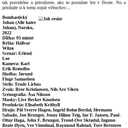
tak pravidelne a prirodzene, ako to poznáme len v živote. No a
prirátajte si k tomu zopár výbuchov…
Bombastický
Johan (Alle hater
Johan), Norsko,
2022
Dĺžka: 93 minút
Réžia: Hallvar
Witzø
Scenár: Erlend
Loe
Kamera: Karl
Erik Brøndbo
Hudba: Jørund
Fluge Samuelsen
Strih: Trude Lirhus
Zvuk: Bror Kristiansen, Nils Are Viken
Scénografia: Åsa Nilsson
Masky: Live Becker Knudsen
Produkcia: Elisabeth Kvithyll
Hrajú: Pål Sverre Hagen, Ingrid Bolsø Berdal, Hermann
Sabado, Jon Brungot, Jenny Hilmo Teig, Ine F. Jansen, Paul-
Ottar Haga, John F. Brungot, Trond-Ove Skrødal, Ingunn
Beate Øyen, Vee Vimolmal, Raymond Balstad, Tore Berntzen