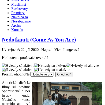
Press Servis
Myslim si
Rozhovory
Premiéry
Nakrúca sa
Nezabúdame
Archív
Kontakt
Nedotknutí (Come As You Are)
Uverejnené: 22. júl 2020
|
Napísal: Viera Langerová
Hodnotenie používateľov:
4
/
5
Prosím, ohodnoťte
Americké divácke
filmy sú povinne
optimistické a bez
happy endu,
šťastného konca
neprejdú ani prvú