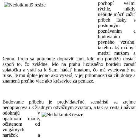
pochopí veľmi
rýchle, nikdy
nebude môcť zažiť
príbeh lásky, s
postupným
poznávaním a
budovaním
pevného vzťahu,
takého aký má byť
medzi mužom a
ženou. Preto sa potrebuje dopraviť tam, kde mu pomôžu dostať
aspoň to, čo zvládne. Mo na prahu luxusného bordelu zaradí
spiatočku a vráti sa k Sam, hádať hmatom, čo má vytetované na
ruke. Je mu úplne jedno ako vyzerá, v jej prítomnosti sa cíti dobre a
znamená preňho viac ako krásavice za peniaze.
Budovanie príbehu je predvídateľné, scenáristi sa zrejme
nedopracovali k žiadnym odvážnym zvratom, a tak sa cesta i
návrat
odohrajú v
opatrnom mode,
očistenom od
vulgárnych
narážok a