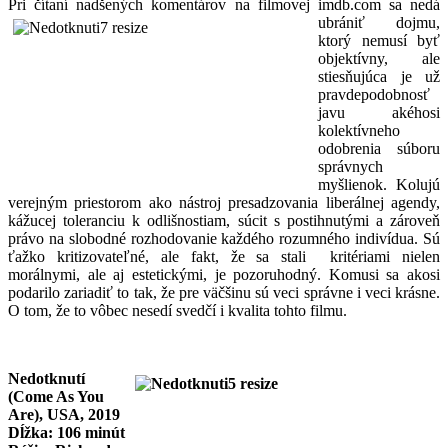
Pri čítaní nadšených komentárov na filmovej imdb.com sa nedá
ubrániť dojmu,
ktorý nemusí byť
objektívny, ale
stiesňujúca je už
pravdepodobnosť
javu akéhosi
kolektívneho
odobrenia súboru
správnych
myšlienok. Kolujú
verejným priestorom ako nástroj presadzovania liberálnej agendy,
kážucej toleranciu k odlišnostiam, súcit s postihnutými a zároveň
právo na slobodné rozhodovanie každého rozumného indivídua. Sú
ťažko kritizovateľné, ale fakt, že sa stali kritériami nielen
morálnymi, ale aj estetickými, je pozoruhodný. Komusi sa akosi
podarilo zariadiť to tak, že pre väčšinu sú veci správne i veci krásne.
O tom, že to vôbec nesedí svedčí i kvalita tohto filmu.
Nedotknutí
(Come As You
Are), USA, 2019
Dĺžka: 106 minút