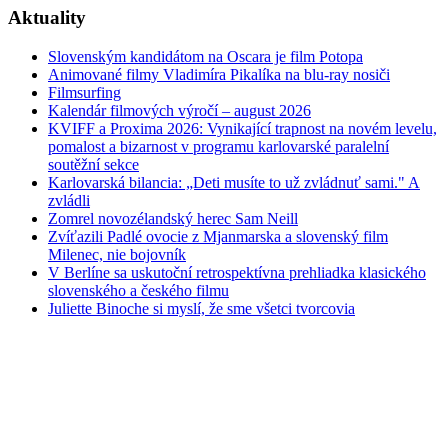
Aktuality
Slovenským kandidátom na Oscara je film Potopa
Animované filmy Vladimíra Pikalíka na blu-ray nosiči
Filmsurfing
Kalendár filmových výročí – august 2026
KVIFF a Proxima 2026: Vynikající trapnost na novém levelu,
pomalost a bizarnost v programu karlovarské paralelní
soutěžní sekce
Karlovarská bilancia: „Deti musíte to už zvládnuť sami." A
zvládli
Zomrel novozélandský herec Sam Neill
Zvíťazili Padlé ovocie z Mjanmarska a slovenský film
Milenec, nie bojovník
V Berlíne sa uskutoční retrospektívna prehliadka klasického
slovenského a českého filmu
Juliette Binoche si myslí, že sme všetci tvorcovia