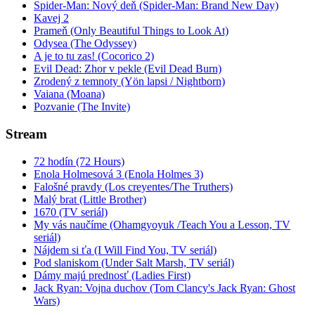
Spider-Man: Nový deň (Spider-Man: Brand New Day)
Kavej 2
Prameň (Only Beautiful Things to Look At)
Odysea (The Odyssey)
A je to tu zas! (Cocorico 2)
Evil Dead: Zhor v pekle (Evil Dead Burn)
Zrodený z temnoty (Yön lapsi / Nightborn)
Vaiana (Moana)
Pozvanie (The Invite)
Stream
72 hodín (72 Hours)
Enola Holmesová 3 (Enola Holmes 3)
Falošné pravdy (Los creyentes/The Truthers)
Malý brat (Little Brother)
1670 (TV seriál)
My vás naučíme (Ohamgyoyuk /Teach You a Lesson, TV
seriál)
Nájdem si ťa (I Will Find You, TV seriál)
Pod slaniskom (Under Salt Marsh, TV seriál)
Dámy majú prednosť (Ladies First)
Jack Ryan: Vojna duchov (Tom Clancy's Jack Ryan: Ghost
Wars)