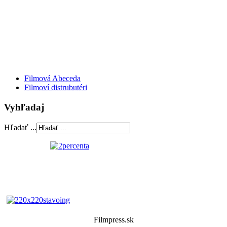
Filmová Abeceda
Filmoví distrubutéri
Vyhľadaj
Hľadať ...
Filmpress.sk