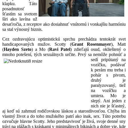
klapku. Táto
posadnutosť
šťastím sa svetom
šíri ako lavína už
desaťročia, z receptov ako dosiahnuť vnútornú i vonkajšiu harmóniu
sa stal výnosný biznis.
Cez ozdravujúcu optimistickú sprchu prechádza tentokrát svet
handicapovaných mužov. Scotty (
Grant Rosenmayer
), Matt
(
Hayden Szeto
) a Mo (
Ravi Patel
) zdieľajú osud, oklieštený o
mnoho potešení, tých sexuálnych
určite. Prvý sa nemôže pohnúť a
sedí pripútaný na
vozíčku, podávať
k perám mu treba i
pohár s pivom,
druhý je
paralyzovaný, tiež
na vozíčku a
umiera. Mo je
slepý. Ani jeden z
nich nie je šťastný,
aj keď sú zahrnutí rodičovskou láskou a starostlivosťou. Chýba im
vlastný život a do toho mužského patrí ako inak, sex. Túto potrebu
ozvučuje hlavne Scotty. Jeho predstavivosť je živá, svoje denné sny
trávi na plážach s kráskami v minimálnych bikinách a dobre vie, kde