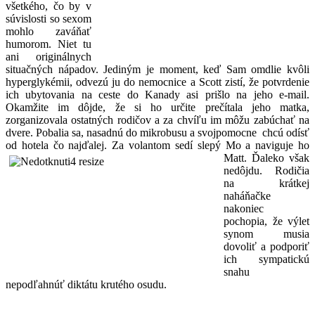
všetkého, čo by v
súvislosti so sexom
mohlo zaváňať
humorom. Niet tu
ani originálnych
situačných nápadov. Jediným je moment, keď Sam omdlie kvôli
hyperglykémii, odvezú ju do nemocnice a Scott zistí, že potvrdenie
ich ubytovania na ceste do Kanady asi prišlo na jeho e-mail.
Okamžite im dôjde, že si ho určite prečítala jeho matka,
zorganizovala ostatných rodičov a za chvíľu im môžu zabúchať na
dvere. Pobalia sa, nasadnú do mikrobusu a svojpomocne chcú odísť
od hotela čo najďalej. Za volantom sedí slepý Mo a naviguje ho
Matt. Ďaleko však
nedôjdu. Rodičia
na krátkej
naháňačke
nakoniec
pochopia, že výlet
synom musia
dovoliť a podporiť
ich sympatickú
snahu
nepodľahnúť diktátu krutého osudu.