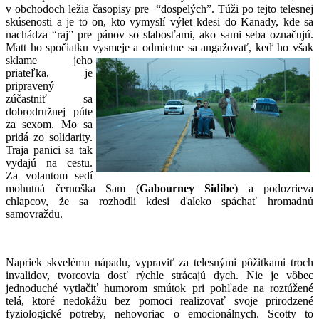
v obchodoch ležia časopisy pre “dospelých”. Túži po tejto telesnej
skúsenosti a je to on, kto vymyslí výlet kdesi do Kanady, kde sa
nachádza “raj” pre pánov so slabosťami, ako sami seba označujú.
Matt ho spočiatku vysmeje a odmietne sa angažovať,
keď ho však
sklame jeho
priateľka, je
pripravený
zúčastniť sa
dobrodružnej púte
za sexom. Mo sa
pridá zo solidarity.
Traja panici sa tak
vydajú na cestu.
Za volantom sedí
mohutná černoška Sam (
Gabourney
Sidibe
) a podozrieva
chlapcov, že sa rozhodli kdesi ďaleko spáchať hromadnú
samovraždu.
Napriek skvelému nápadu, vypraviť za telesnými pôžitkami troch
invalidov, tvorcovia dosť rýchle strácajú dych. Nie je vôbec
jednoduché vytlačiť humorom smútok pri pohľade na roztúžené
telá, ktoré nedokážu bez pomoci realizovať svoje prirodzené
fyziologické potreby, nehovoriac o emocionálnych. Scotty to