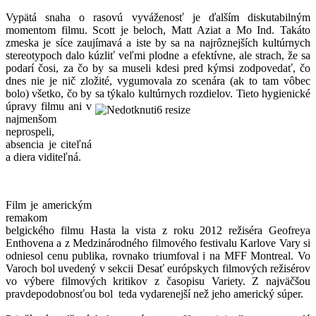
Vypätá snaha o rasovú vyváženosť je ďalším diskutabilným
momentom filmu. Scott je beloch, Matt Aziat a Mo Ind. Takáto
zmeska je síce zaujímavá a iste by sa na najrôznejších kultúrnych
stereotypoch dalo kúzliť veľmi plodne a efektívne, ale strach, že sa
podarí čosi, za čo by sa museli kdesi pred kýmsi zodpovedať, čo
dnes nie je nič zložité, vygumovala zo scenára (ak to tam vôbec
bolo) všetko, čo by sa týkalo kultúrnych
rozdielov. Tieto hygienické
úpravy filmu ani v
najmenšom
neprospeli,
absencia je citeľná
a diera viditeľná.
Film je americkým
remakom
belgického filmu Hasta la vista z roku 2012 režiséra Geofreya
Enthovena a z Medzinárodného filmového festivalu Karlove Vary si
odniesol cenu publika, rovnako triumfoval i na MFF Montreal. Vo
Varoch bol uvedený v sekcii Desať európskych filmových režisérov
vo výbere filmových kritikov z časopisu Variety. Z najväčšou
pravdepodobnosťou bol teda vydarenejší než jeho americký súper.