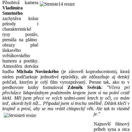
Pôsobivá kamera
Vladimíra
Smutného
zachytáva krásu
prírody i
charakteristické
rysy postáv,
prenáša na plátno
obrazy plné
láskavého
svěrákovského
humoru a poetiky.
Atmosféru dotvára
hudba
Michala Novinského
(je zároveň koproducentom), ktorá
nielen podčiarkuje jednotlivé epizódky, ale zdôrazňuje aj detský
pohľad, ktorým je celý film vyrozprávaný. Presne tak, ako to v
predhovore knihy formuloval
Zdeněk Svěrák
:
"Včera pri
přecházce liduprázdnym podzimním krajem jsem si na polní cestě
klekl. Měl jsem přece ve svých sedmi-osmi letech ty oči, co mám
teď, akorát byli níž... Připadal jsem si trochu směšně. Dědek klečí v
krajině a prosí, aby se mu vrátil chlapecký věk. Ale tak to
vlastně
je."
Najnovší filmový
príbeh syna a otca