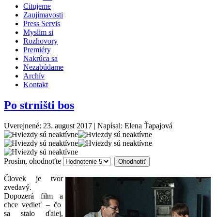
Citujeme
Zaujímavosti
Press Servis
Myslim si
Rozhovory
Premiéry
Nakrúca sa
Nezabúdame
Archív
Kontakt
Po strništi bos
Uverejnené: 23. august 2017
|
Napísal: Elena Ťapajová
Prosím, ohodnoťte
Človek je tvor
zvedavý.
Dopozerá film a
chce vedieť – čo
sa stalo ďalej,