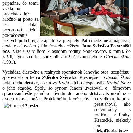
prípadne, čo tomu
všetkému
predchádzalo?
Možno aj preto sa
tešia takej
pozornosti nielen
pokračovania
rôznych príbehov, ale aj ich tzv. prequely. Patrí medzi ne aj najnovší,
deviaty celovečerný film českého režiséra
Jana Svěráka Po strništi
bos
. Vracia sa v ňom k osudom rodiny Součkovcov, k tomu, čo
zažili, kým sme ich spoznali v režisérovom debute
Obecná škola
(1991).
Vychádza čiastočne z reálnych spomienok Janovho otca, scenáristu,
spisovateľa a herca
Zděnka Svěráka
. Presnejšie -
Obecná škola
bola o jeho detstve, oscarový
Kolja
o jeho dospelosti a
Vratné láhve
o jeho starobe. Spolu so synom Janom uvažovali o filmovom
spracovaní ešte jedného návratu do raného detstva. Konkrétne o
dvoch rokoch počas
Protektorátu, ktoré strávil na vidieku, kam sa
presťahoval ako
sedemročný s
rodičmi z Prahy.
Kratučké, niekedy
len
niekoľkoriadkové