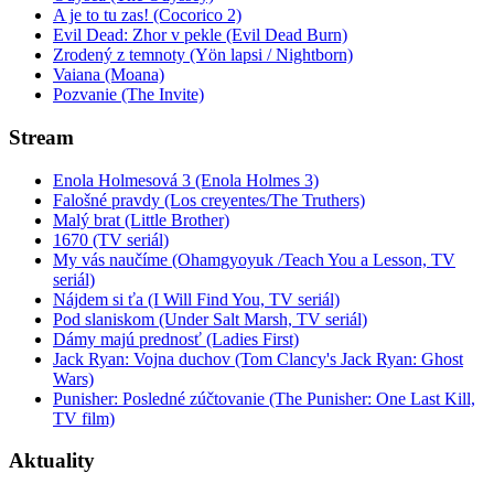
A je to tu zas! (Cocorico 2)
Evil Dead: Zhor v pekle (Evil Dead Burn)
Zrodený z temnoty (Yön lapsi / Nightborn)
Vaiana (Moana)
Pozvanie (The Invite)
Stream
Enola Holmesová 3 (Enola Holmes 3)
Falošné pravdy (Los creyentes/The Truthers)
Malý brat (Little Brother)
1670 (TV seriál)
My vás naučíme (Ohamgyoyuk /Teach You a Lesson, TV
seriál)
Nájdem si ťa (I Will Find You, TV seriál)
Pod slaniskom (Under Salt Marsh, TV seriál)
Dámy majú prednosť (Ladies First)
Jack Ryan: Vojna duchov (Tom Clancy's Jack Ryan: Ghost
Wars)
Punisher: Posledné zúčtovanie (The Punisher: One Last Kill,
TV film)
Aktuality