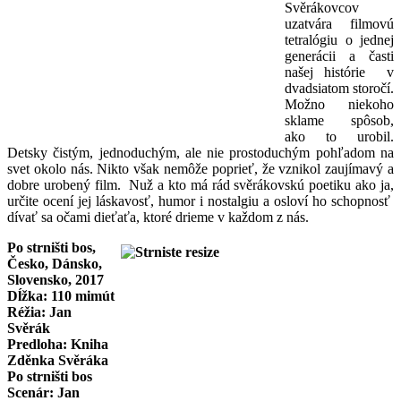
Svěrákovcov
uzatvára filmovú
tetralógiu o jednej
generácii a časti
našej histórie v
dvadsiatom storočí.
Možno niekoho
sklame spôsob,
ako to urobil.
Detsky čistým, jednoduchým, ale nie prostoduchým pohľadom na
svet okolo nás. Nikto však nemôže poprieť, že vznikol zaujímavý a
dobre urobený film. Nuž a kto má rád svěrákovskú poetiku ako ja,
určite ocení jej láskavosť, humor i nostalgiu a osloví ho schopnosť
dívať sa očami dieťaťa, ktoré drieme v každom z nás.
Po strništi bos,
Česko, Dánsko,
Slovensko, 2017
Dĺžka: 110 mimút
Réžia: Jan
Svěrák
Predloha: Kniha
Zděnka Svěráka
Po strništi bos
Scenár: Jan