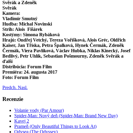
Svěrák a Zdeněk
Svěrák
Kamera:
Vladimír Smutný
Hudba: Michal Novinski
Strih: Alois Fišárek
Kostýmy: Simona Rybáková
Hrajú: Ondřej Vetchý, Tereza Voříšková, Alois Gréc, Oldřich
Kaiser, Jan Tříska, Petra Špalková, Hynek Čermák, Zdeněk
Čermák, Viera Pavlíková, Václav Hubka, Niklas Kinecký, Josef
Bedlivý, Petr Uhlík, Sebastian Pošmourny, Zdeněk Svěrák a
ďalší
Distribúcia: Forum Film
Premiéra: 24. augusta 2017
Foto: Forum Film
Predch.
Nasl.
Recenzie
Volanie vody (Par Amour)
Spider-Man: Nový deň (Spider-Man: Brand New Day)
Kavej 2
Prameň (Only Beautiful Things to Look At)
Odysea (The Odyssey)