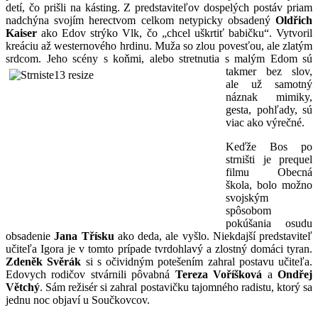
detí, čo prišli na kásting. Z predstaviteľov dospelých postáv priam
nadchýna svojím herectvom celkom netypicky obsadený
Oldřich
Kaiser
ako Edov strýko Vlk, čo „chcel uškrtiť babičku“. Vytvoril
kreáciu až westernového hrdinu. Muža so zlou povesťou, ale zlatým
srdcom. Jeho scény s koňmi, alebo
stretnutia s malým Edom sú
takmer bez slov,
ale už samotný
náznak mimiky,
gesta, pohľady, sú
viac ako výrečné.
Keďže Bos po
strništi je prequel
filmu Obecná
škola, bolo možno
svojským
spôsobom
pokúšania osudu
obsadenie
Jana Třísku
ako deda, ale vyšlo. Niekdajší predstaviteľ
učiteľa Igora je v tomto prípade tvrdohlavý a zlostný domáci tyran.
Zdeněk Svěrák
si s očividným potešením zahral postavu učiteľa.
Edovych rodičov stvárnili pôvabná
Tereza
Voříšková
a
Ondřej
Větchý
. Sám režisér si zahral postavičku tajomného radistu, ktorý sa
jednu noc objaví u Součkovcov.