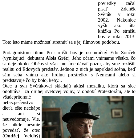
poviedky začal
písať Zdeněk
Svěrák v roku
2002. Nakoniec
vyšli ako útla
knižka Po strništi
bos v roku 2013.
Toto leto máme možnosť stretnúť sa s jej filmovou podobou.
Protagonistom filmu Po strništi bos je osemročný Edo Souček
(vynikajúci debutant
Alois Gréc
). Jeho očami vnímame všetko, čo
sa deje okolo. Občas si však musíme dávať pozor, aby sme rozlíšili
realitu od Edovych predstáv. Jednou z nich je napríklad scéna, keď
sám seba vníma ako hrdinu prestrelky s Nemcami alebo si
predstavuje čo by bolo, keby...
Otec a syn Svěrákovci skladajú akúsi mozaiku, ktorá sa síce
odohráva za druhej svetovej vojny, v období Protektorátu, ale
to
všadeprítomné
nebezpečenstvo
dieťa ešte nechápe
a ani si
neuvedomuje. Vie,
že nikde nesmie
povedať, že otec
(
Ondřej Vetchý
)