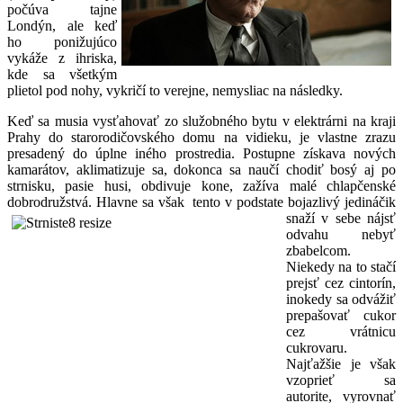
počúva tajne
Londýn, ale keď
ho ponižujúco
vykáže z ihriska,
kde sa všetkým
plietol pod nohy, vykričí to verejne, nemysliac na následky.
Keď sa musia vysťahovať zo služobného bytu v elektrárni na kraji
Prahy do starorodičovského domu na vidieku, je vlastne zrazu
presadený do úplne iného prostredia. Postupne získava nových
kamarátov, aklimatizuje sa, dokonca sa naučí chodiť bosý aj po
strnisku, pasie husi, obdivuje kone, zažíva malé chlapčenské
dobrodružstvá. Hlavne sa však tento v podstate
bojazlivý jedináčik
snaží v sebe nájsť
odvahu nebyť
zbabelcom.
Niekedy na to stačí
prejsť cez cintorín,
inokedy sa odvážiť
prepašovať cukor
cez vrátnicu
cukrovaru.
Najťažšie je však
vzoprieť sa
autorite, vyrovnať