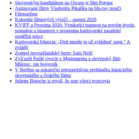
Slovenským kandidátom na Oscara je film Potopa
Animované filmy Vladimíra Pikalíka na blu-ray nosiči
Filmsurfing
Kalendár filmových výročí – august 2026
KVIFF a Proxima 2026: Vynikající trapnost na novém levelu,
pomalost a bizarnost v programu karlovarské paralelní
soutěžní sekce
Karlovarská bilancia: „Deti musíte to už zvládnuť sami." A
zvládli
Zomrel novozélandský herec Sam Neill
Zvíťazili Padlé ovocie z Mjanmarska a slovenský film
Milenec, nie bojovník
V Berlíne sa uskutoční retrospektívna prehliadka klasického
slovenského a českého filmu
Juliette Binoche si myslí, že sme všetci tvorcovia