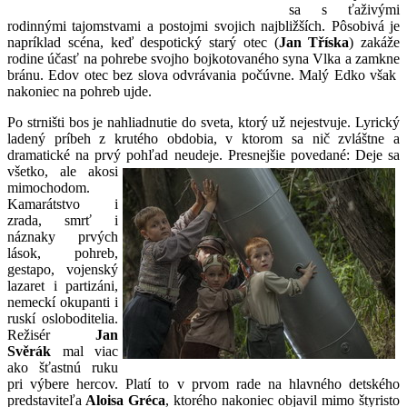
sa s ťaživými
rodinnými tajomstvami a postojmi svojich najbližších. Pôsobivá je
napríklad scéna, keď despotický starý otec (
Jan Tříska
) zakáže
rodine účasť na pohrebe svojho bojkotovaného syna Vlka a zamkne
bránu. Edov otec bez slova odvrávania počúvne. Malý Edko však
nakoniec na pohreb ujde.
Po strništi bos je nahliadnutie do sveta, ktorý už nejestvuje. Lyrický
ladený príbeh z krutého obdobia, v ktorom sa nič zvláštne a
dramatické na prvý pohľad neudeje. Presnejšie
povedané: Deje sa
všetko, ale akosi
mimochodom.
Kamarátstvo i
zrada, smrť i
náznaky prvých
lások, pohreb,
gestapo, vojenský
lazaret i partizáni,
nemeckí okupanti i
ruskí osloboditelia.
Režisér
Jan
Svěrák
mal viac
ako šťastnú ruku
pri výbere hercov. Platí to v prvom rade na hlavného detského
predstaviteľa
Aloisa Gréca
, ktorého nakoniec objavil mimo štyristo