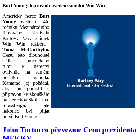
Burt Young doprovodí uvedení snímku Win Win
Americký herec
Burt
Young
uvede na 46.
ročníku Mezinárodního
filmového festivalu
Karlovy Vary snímek
Win Win
režiséra
Toma McCarthyho.
Cestu této dlouholeté
stálice amerického
filmu k herectví
ovlivnila na samém
počátku náhoda.
Kamarád jej požádal,
aby mu pomohl s
přípravou ke zkouškám
na hereckou školu Lee
Strassberga, ale
nakonec byl přijat
právě Burt Young.
John Turturro převezme Cenu prezidenta
MFF KV