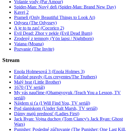
Volanie vody (Par Amour)
Spider-Man: Nový deň (Spider-Man: Brand New Day)
Kavej 2
Prameň (Only Beautiful Things to Look At)
Odysea (The Odyssey)
A je to tu zas! (Cocorico 2)
Evil Dead: Zhor v pekle (Evil Dead Burn)
Zrodený z temnoty (Yön lapsi / Nightborn)
Vaiana (Moana)
Pozvanie (The Invite)
Stream
Enola Holmesová 3 (Enola Holmes 3)
Falošné pravdy (Los creyentes/The Truthers)
Malý brat (Little Brother)
1670 (TV seriál)
My vás naučíme (Ohamgyoyuk /Teach You a Lesson, TV
seriál)
Nájdem si ťa (I Will Find You, TV seriál)
Pod slaniskom (Under Salt Marsh, TV seriál)
Dámy majú prednosť (Ladies First)
Jack Ryan: Vojna duchov (Tom Clancy's Jack Ryan: Ghost
Wars)
Punisher: Posledné zúčtovanie (The Punisher: One Last Kill,