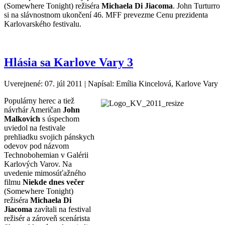
(Somewhere Tonight) režiséra
Michaela Di Jiacoma
. John Turturro
si na slávnostnom ukončení 46. MFF prevezme Cenu prezidenta
Karlovarského festivalu.
Hlásia sa Karlove Vary 3
Uverejnené: 07. júl 2011
|
Napísal: Emília Kincelová, Karlove Vary
Populárny herec a tiež
návrhár Američan
John
Malkovich
s úspechom
uviedol na festivale
prehliadku svojich pánskych
odevov pod názvom
Technobohemian v Galérii
Karlových Varov. Na
uvedenie mimosúťažného
filmu
Niekde dnes večer
(Somewhere Tonight)
režiséra
Michaela Di
Jiacoma
zavítali na festival
režisér a zároveň scenárista