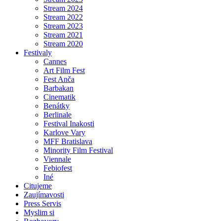
Stream 2024
Stream 2022
Stream 2023
Stream 2021
Stream 2020
Festivaly
Cannes
Art Film Fest
Fest Anča
Barbakan
Cinematik
Benátky
Berlinale
Festival Inakosti
Karlove Vary
MFF Bratislava
Minority Film Festival
Viennale
Febiofest
Iné
Citujeme
Zaujímavosti
Press Servis
Myslim si