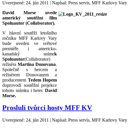
Uverejnené: 24. jún 2011
|
Napísal: Press servis, MFF Karlovy Vary
David Morse uvede
americký soutěžní film
Spoluautor (Collaborator).
V hlavní soutěži letošního
ročníku MFF Karlovy Vary
bude uveden ve světové
premiéře i americko-
kanadský sníme
k
Spoluautor
(Collaborator)
režiséra
Martina Donovana
.
Společně s hercem a
režisérem Donovanem a
producentem
Tedem Hopem
doprovodí soutěžní projekce
tohoto snímku i herec
David
Morse.
Proslulí tvůrci hosty MFF KV
Uverejnené: 24. jún 2011
|
Napísal: Press servis, MFF Karlovy Vary