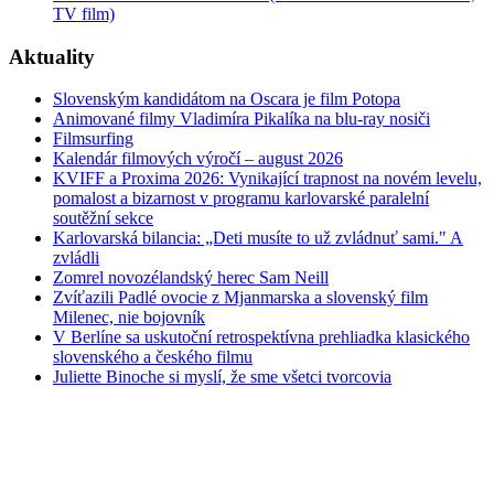
TV film)
Aktuality
Slovenským kandidátom na Oscara je film Potopa
Animované filmy Vladimíra Pikalíka na blu-ray nosiči
Filmsurfing
Kalendár filmových výročí – august 2026
KVIFF a Proxima 2026: Vynikající trapnost na novém levelu,
pomalost a bizarnost v programu karlovarské paralelní
soutěžní sekce
Karlovarská bilancia: „Deti musíte to už zvládnuť sami." A
zvládli
Zomrel novozélandský herec Sam Neill
Zvíťazili Padlé ovocie z Mjanmarska a slovenský film
Milenec, nie bojovník
V Berlíne sa uskutoční retrospektívna prehliadka klasického
slovenského a českého filmu
Juliette Binoche si myslí, že sme všetci tvorcovia