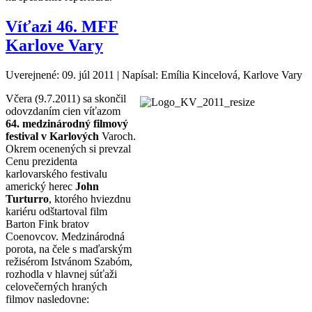
Víťazi 46. MFF
Karlove Vary
Uverejnené: 09. júl 2011
|
Napísal: Emília Kincelová, Karlove Vary
Včera (9.7.2011) sa skončil
odovzdaním cien víťazom
64. medzinárodný filmový
festival v Karlových
Varoch.
Okrem ocenených si prevzal
Cenu prezidenta
karlovarského festivalu
americký herec
John
Turturro
, ktorého hviezdnu
kariéru odštartoval film
Barton Fink bratov
Coenovcov. Medzinárodná
porota, na čele s maďarským
režisérom Istvánom Szabóm,
rozhodla v hlavnej súťaži
celovečerných hraných
filmov nasledovne: