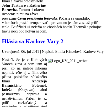
filmu a hlavní predstavitelia
John Turturro
a
Katherine
Borowitz.
Turturo si okrem
uvedenia filmu na záver
prevezme
Cenu prezidenta festivalu.
Počasie sa umúdrilo,
v hoteloch prestali temperovať a pre zmenu je nám zasa až príliš
teplo. Batôžkári už neležia na chodbách hotelu Thermál a pokojne
trávia noci pod holým nebom.
Hlásia sa Karlove Vary 2
Uverejnené: 06. júl 2011
|
Napísal: Emília Kincelová, Karlove Vary
Nestačí, že je v Karlových
Varoch zima a sem tam aj
prší, čo na nálade nikomu
nepridá, ešte aj z filmového
plátna poľského súťažného
filmu
Andrzeja
Barańského Potomok
kniežat
(Księstwo) tiahol
pesimizmus, depresia a
negativizmus. Príbeh je až
príliš rozkošatený a
pojednáva o mladíkovi (hrá