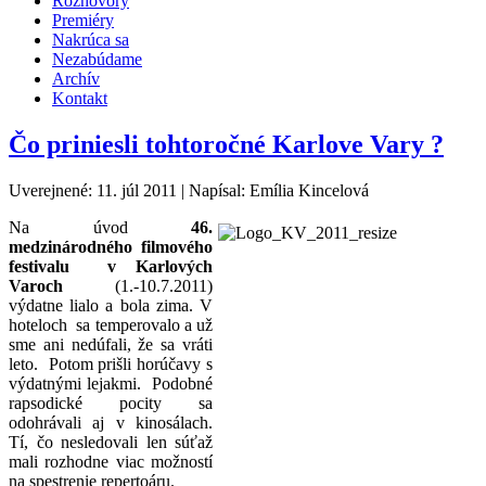
Rozhovory
Premiéry
Nakrúca sa
Nezabúdame
Archív
Kontakt
Čo priniesli tohtoročné Karlove Vary ?
Uverejnené: 11. júl 2011
|
Napísal: Emília Kincelová
Na úvod
46.
medzinárodného filmového
festivalu v Karlových
Varoch
(1.-10.7.2011)
výdatne lialo a bola zima. V
hoteloch sa temperovalo a už
sme ani nedúfali, že sa vráti
leto. Potom prišli horúčavy s
výdatnými lejakmi. Podobné
rapsodické pocity sa
odohrávali aj v kinosálach.
Tí, čo nesledovali len súťaž
mali rozhodne viac možností
na spestrenie repertoáru.