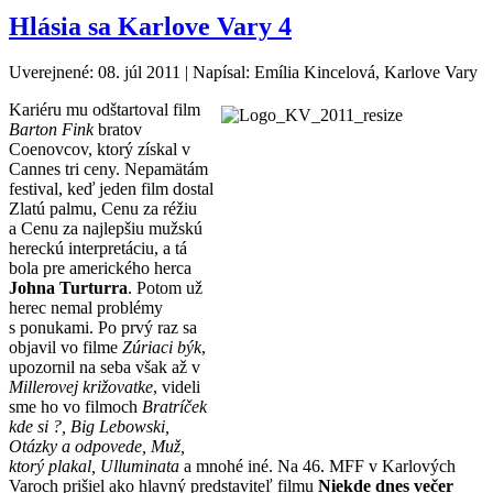
Hlásia sa Karlove Vary 4
Uverejnené: 08. júl 2011
|
Napísal: Emília Kincelová, Karlove Vary
Kariéru mu odštartoval film
Barton Fink
bratov
Coenovcov, ktorý získal v
Cannes tri ceny. Nepamätám
festival, keď jeden film dostal
Zlatú palmu, Cenu za réžiu
a Cenu za najlepšiu mužskú
hereckú interpretáciu, a tá
bola pre amerického herca
Johna Turturra
. Potom už
herec nemal problémy
s ponukami. Po prvý raz sa
objavil vo filme
Zúriaci býk
,
upozornil na seba však až v
Millerovej križovatke
, videli
sme ho vo filmoch
Bratríček
kde si ?, Big Lebowski,
Otázky a odpovede, Muž,
ktorý plakal, Ulluminata
a mnohé iné. Na 46. MFF v Karlových
Varoch prišiel ako hlavný predstaviteľ filmu
Niekde dnes večer