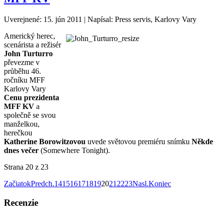
Uverejnené: 15. jún 2011
|
Napísal: Press servis, Karlovy Vary
Americký herec,
scenárista a režisér
John Turturro
převezme v
průběhu 46.
ročníku MFF
Karlovy Vary
Cenu prezidenta
MFF KV
a
společně se svou
manželkou,
herečkou
Katherine Borowitzovou
uvede světovou premiéru snímku
Někde
dnes večer
(Somewhere Tonight).
Strana 20 z 23
Začiatok
Predch.
14
15
16
17
18
19
20
21
22
23
Nasl.
Koniec
Recenzie