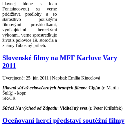
hlavnej úlohe s Joan
Fontaineovou) sa verne
pridržiava predlohy a so
starostlivo použitými
filmovými prostriedkami,
vynikajúcimi hereckými
výkonmi, verne sprostredkuje
život z polovice 19. storočia a
známy ľúbostný príbeh.
Slovenské filmy na MFF Karlove Vary
2011
Uverejnené: 25. jún 2011
|
Napísal: Emília Kincelová
Hlavná súťaž celovečerných hraných filmov
:
Cigán
(r. Martin
Šulík) - kopr.
SR/ČR
Súťaž Na východ od Západu
:
Viditeľný svet
(r. Peter Krištúfek)
Oceňovaní herci představí soutěžní filmy