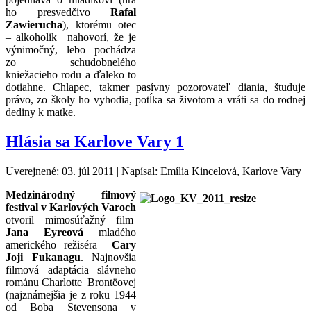
ho presvedčivo
Rafal
Zawierucha
), ktorému otec
– alkoholik nahovorí, že je
výnimočný, lebo pochádza
zo schudobnelého
kniežacieho rodu a ďaleko to
dotiahne. Chlapec, takmer pasívny pozorovateľ diania, študuje
právo, zo školy ho vyhodia, potĺka sa životom a vráti sa do rodnej
dediny k matke.
Hlásia sa Karlove Vary 1
Uverejnené: 03. júl 2011
|
Napísal: Emília Kincelová, Karlove Vary
Medzinárodný filmový
festival v Karlových Varoch
otvoril mimosúťažný film
Jana Eyreová
mladého
amerického režiséra
Cary
Joji Fukanagu
. Najnovšia
filmová adaptácia slávneho
románu Charlotte Brontëovej
(najznámejšia je z roku 1944
od Boba Stevensona v