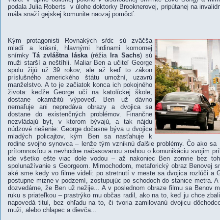
podala Julia Roberts v úlohe doktorky Brooknerovej, pripútanej na invalid
mála snaží gejskej komunite naozaj pomôcť.
Kým protagonisti Rovnakých sŕdc sú zväčša
mladí a krásni, hlavnými hrdinami komornej
snímky
Tá zvláštna láska
(réžia
Ira Sachs
) sú
muži starší a neštíhli. Maliar Ben a učiteľ George
spolu žijú už 39 rokov, ale až keď to zákon
príslušného amerického štátu umožní, uzavrú
manželstvo. A to je začiatok konca ich pokojného
života: keďže George učí na katolíckej škole,
dostane okamžitú výpoveď. Ben už dávno
nemaľuje ani nepredáva obrazy a dvojica sa
dostane do existenčných problémov. Finančne
nezvládajú byt, v ktorom bývajú, a tak nájdu
núdzové riešenie: George dočasne býva u dvojice
mladých policajtov, kým Ben sa nasťahuje k
rodine svojho synovca – lenže tým vzniknú ďalšie problémy. Čo ako sa 
prítomnosťou a nevhodne načasovanou snahou o komunikáciu svojim prí
ide všetko ešte viac dole vodou – až nakoniec Ben zomrie bez toh
spolunažívanie s Georgeom. Mimochodom, metaforický obraz Benovej smr
aké sme kedy vo filme videli: po stretnutí v meste sa dvojica rozlúči a
postupne mizne v podzemí, zostupujúc po schodoch do stanice metra. A 
dozvedáme, že Ben už nežije... A v poslednom obraze filmu sa Benov 
ruku s priateľkou – prastrýko mu občas radil, ako na to, keď ju chce zbal
napovedá titul, bez ohľadu na to, či tvoria zamilovanú dvojicu dôchodcov
muži, alebo chlapec a dievča...