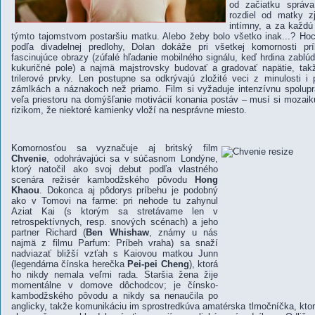
od začiatku správ
rozdiel od matky z
intímny, a za každú
týmto tajomstvom postaršiu matku. Alebo žeby bolo všetko inak...? Hoci
podľa divadelnej predlohy, Dolan dokáže pri všetkej komornosti pr
fascinujúce obrazy (zúfalé hľadanie mobilného signálu, keď hrdina zablúd
kukuričné pole) a najmä majstrovsky budovať a gradovať napätie, tak
trilerové prvky. Len postupne sa odkrývajú zložité veci z minulosti i 
zámlkách a náznakoch než priamo. Film si vyžaduje intenzívnu spolup
veľa priestoru na domýšľanie motivácií konania postáv – musí si mozaik
rizikom, že niektoré kamienky vloží na nesprávne miesto.
Komornosťou sa vyznačuje aj britský film
Chvenie
, odohrávajúci sa v súčasnom Londýne,
ktorý natočil ako svoj debut podľa vlastného
scenára režisér kambodžského pôvodu
Hong
Khaou
. Dokonca aj pôdorys príbehu je podobný
ako v Tomovi na farme: pri nehode tu zahynul
Aziat Kai (s ktorým sa stretávame len v
retrospektívnych, resp. snových scénach) a jeho
partner Richard (
Ben Whishaw
, známy u nás
najmä z filmu Parfum: Príbeh vraha) sa snaží
nadviazať bližší vzťah s Kaiovou matkou Junn
(legendárna čínska herečka
Pei-pei Cheng
), ktorá
ho nikdy nemala veľmi rada. Staršia žena žije
momentálne v domove dôchodcov; je čínsko-
kambodžského pôvodu a nikdy sa nenaučila po
anglicky, takže komunikáciu im sprostredkúva amatérska tlmočníčka, ktor