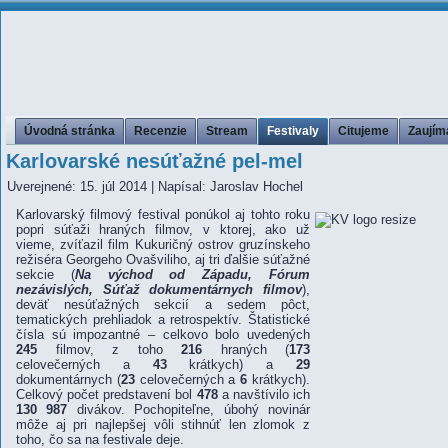
Úvodná stránka
Recenzie
Stream
Festivaly
Citujeme
Zaujím
Karlovarské nesúťažné pel-mel
Uverejnené: 15. júl 2014
|
Napísal: Jaroslav Hochel
Karlovarský filmový festival ponúkol aj tohto roku
popri súťaži hraných filmov, v ktorej, ako už
vieme, zvíťazil film Kukuričný ostrov gruzínskeho
režiséra Georgeho Ovašviliho, aj tri ďalšie súťažné
sekcie (
Na východ od Západu, Fórum
nezávislých, Súťaž dokumentárnych filmov
),
deväť nesúťažných sekcií a sedem pôct,
tematických prehliadok a retrospektív. Štatistické
čísla sú impozantné – celkovo bolo uvedených
245
filmov, z toho
216
hraných (
173
celovečerných a
43
krátkych) a
29
dokumentárnych (
23
celovečerných a
6
krátkych).
Celkový počet predstavení bol
478
a navštívilo ich
130 987
divákov. Pochopiteľne, úbohý novinár
môže aj pri najlepšej vôli stihnúť len zlomok z
toho, čo sa na festivale deje.