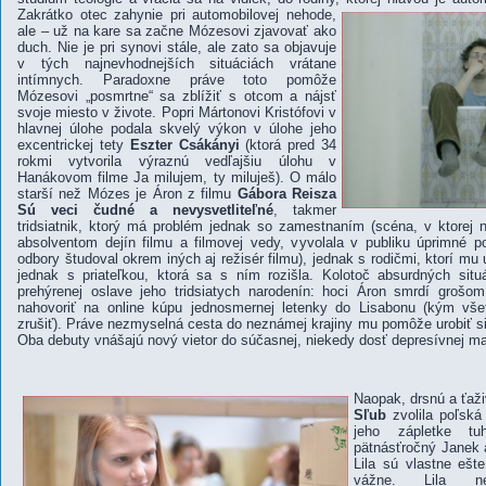
Zakrátko otec zahynie pri automobilovej nehode,
ale – už na kare sa začne Mózesovi zjavovať ako
duch. Nie je pri synovi stále, ale zato sa objavuje
v tých najnevhodnejších situáciách vrátane
intímnych. Paradoxne práve toto pomôže
Mózesovi „posmrtne“ sa zblížiť s otcom a nájsť
svoje miesto v živote. Popri Mártonovi Kristófovi v
hlavnej úlohe podala skvelý výkon v úlohe jeho
excentrickej tety
Eszter Csákányi
(ktorá pred 34
rokmi vytvorila výraznú vedľajšiu úlohu v
Hanákovom filme Ja milujem, ty miluješ). O málo
starší než Mózes je Áron z filmu
Gábora Reisza
Sú veci čudné a nevysvetliteľné
, takmer
tridsiatnik, ktorý má problém jednak so zamestnaním (scéna, v ktorej 
absolventom dejín filmu a filmovej vedy, vyvolala v publiku úprimné 
odbory študoval okrem iných aj režisér filmu), jednak s rodičmi, ktorí mu
jednak s priateľkou, ktorá sa s ním rozišla. Kolotoč absurdných situ
prehýrenej oslave jeho tridsiatych narodenín: hoci Áron smrdí grošom,
nahovoriť na online kúpu jednosmernej letenky do Lisabonu (kým všet
zrušiť). Práve nezmyselná cesta do neznámej krajiny mu pomôže urobiť si
Oba debuty vnášajú nový vietor do súčasnej, niekedy dosť depresívnej ma
Naopak, drsnú a ťaži
Sľub
zvolila poľská
jeho zápletke t
pätnásťročný Janek a
Lila sú vlastne ešt
vážne. Lila ne