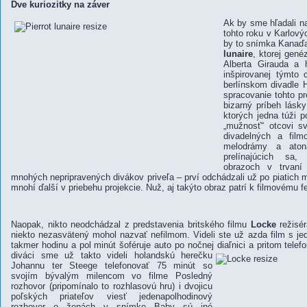
Dve kuriozitky na záver
Ak by sme hľadali na
tohto roku v Karlovýc
by to snímka Kanaď
lunaire
, ktorej gen
Alberta Girauda a 
inšpirovanej týmto 
berlínskom divadle 
spracovanie tohto p
bizarný príbeh lásk
ktorých jedna túži 
„mužnosť“ otcovi sv
divadelných a filmo
melodrámy a aton
prelínajúcich sa, 
obrazoch v trvaní
mnohých nepripravených divákov priveľa – prví odchádzali už po piatich m
mnohí ďalší v priebehu projekcie. Nuž, aj takýto obraz patrí k filmovému fe
Naopak, nikto neodchádzal z predstavenia britského filmu
Locke
režisé
niekto nezasvätený mohol nazvať nefilmom. Videli ste už azda film s je
takmer hodinu a pol minút šoféruje auto po nočnej diaľnici a pritom tele
diváci sme už takto videli holandskú
herečku
Johannu ter Steege telefonovať 75 minút so
svojím bývalým milencom vo filme Posledný
rozhovor (pripomínalo to rozhlasovú hru) i dvojicu
poľských priateľov viesť jedenapolhodinový
rozhovor o ženách v snímke Baby sú iné