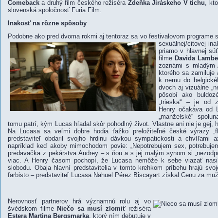
Comeback
a druhý film českého režiséra
Zdeňka Jiráskeho V tichu
, kt
slovenská spoločnosť Furia Film.
Inakosť na rôzne spôsoby
Podobne ako pred dvoma rokmi aj tentoraz sa vo festivalovom programe s
sexuálnej/citovej ina
priamo v hlavnej sú
filme
Davida
Lambe
zoznámi s mladým 
ktorého sa zamiluje 
k nemu do belgickéh
dvoch aj vizuálne „n
pôsobí ako buldoz
„trieska“ – je od 
Henry očakáva od 
„manželské“ spolu
tomu patrí, kým Lucas hľadal skôr pohodlný život. Vlastne ani nie je gej, h
Na Lucasa sa veľmi dobre hodia ťažko preložiteľné české výrazy „flo
predstaviteľ obdaril svojho hrdinu dávkou sympatickosti a chvíľami a
napríklad keď akoby mimochodom povie: „Nepotrebujem sex, potrebujem
predavačka z pekárstva Audrey – s ňou a s jej malým synom si „nezod
viac. A Henry časom pochopí, že Lucasa nemôže k sebe viazať nas
slobodu. Obaja hlavní predstavitelia v tomto krehkom príbehu hrajú svo
farbisto – predstaviteľ Lucasa Nahuel Pérez Biscayart získal Cenu za mu
Nerovnosť partnerov hrá významnú rolu aj vo
švédskom filme
Niečo sa musí zlomiť
režiséra
Estera Martina
Bergsmarka
, ktorý ním debutuje v