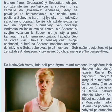
hranom filme. Dvadsaťročný Sebastian, chlapec
so zženšteným zovňajškom a správaním, sa
zamiluje do „kožeňáka“ Andreasa, ktorý sa
považuje za heterosexuála, ale napriek tomu
podlieha Sebovmu čaru – aj fyzicky – a nedokáže
sa od neho odpútať. Lenže ich vzťah-nevzťah je
ako na hojdačke; submisívny Seb považuje
Andreasa za lásku svojho života, ale Andreas si
svojím vzťahom k Sebovi nie je istý a pred
kamarátmi sa k nemu nepriznáva. Tápajúci Seb
sa čoraz viac utieka k ženskej časti svojej
osobnosti, a keď sa Andreas napokon rozhodne
definitívne o Seba zabojovať, je už neskoro – Seb našiel svoje ženské j
že vzťah s Andreasom, ktorý nevie, čo chce, nie je preňho perspektívny.
Do Karlových Varov, kde boli pred štyrmi rokmi uvedené Imaginárne lásk
klubovej
distribúcie
režisér
Xavier Do
najnovším, piatym
ktorý si z tohtoro
Cenu poroty (film b
distribúcii), ale aj
na farme
, nakrút
Michela Marca Bou
žijúcej na odľahlom
z Montrealu mladí
Dolana) na pohreb sv
zahynul pri autoneh