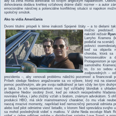
aby sa žena mohla dohovárať so svojím anglickým nápadníkom. Odlišno
dohovárania dodáva krehkej vzťahovej dráme ďalší rozmer – a autor záro
emocionálne náročnej a potenciálne konfliktnej situácii si napokon mož
spoločný smútok.
Ako to vidia Američania
Dvomi titulmi prispeli k téme inakosti Spojené štáty – a to dielami ta
možno predstaviť
nakrútil režisér
Ryan
Larryho Kramera (
podieľal na scenári).
polovici osemdesiat
keď sa objavila 
choroba, ktorá sa 
homosexuálov a d
Protagonistom je sp
samotného Kramera),
to, čo so sebou e
zodpovedných – od
prezidenta –, aby venovali problému náležitú pozornosť a financovali
Príbeh sleduje Nedovo angažovanie sa vo výbore, ktorý má na starost
pomoc postihnutým, ale pre svoju radikálnosť je tam vždy len tým druhým
je taká, že ich reprezentantom musí byť vzhľadný blondiak s uhlade
sledujeme Nedov osobný život, keď po rokoch neúspešného hľadania s
novinára Felixa, i jeho zložitý vzťah s bratom, známym advokátom. S ohľ
produkcii HBO, má skôr mainstreamový charakter, čo mu však neuber
naozaj mrazivé momenty, napríklad keď nemocničný personál odmieta p
alebo keď pilot odmietne viesť lietadlo, v ktorom Ned sprevádza svojho u
sa mohol poslednýkrát vidieť s matkou. V úlohe Neda exceluje Mark R
vidieť v úplne odlišnej polohe v distribučnej snímke Love Song) a mim