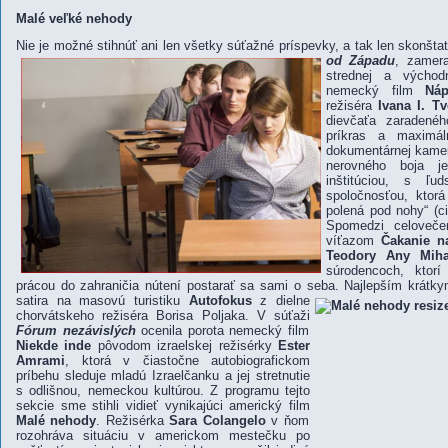
Malé veľké nehody
Nie je možné stihnúť ani len všetky súťažné príspevky, a tak len skonšta
od Západu
,
zamera
strednej a východn
nemecký film
Náp
režiséra
Ivana I. T
dievčaťa zaradenéh
príkras a maximál
dokumentárnej kamer
nerovného boja je
inštitúciou, s ľ
spoločnosťou, ktorá
polená pod nohy“ (ci
Spomedzi celoveče
víťazom
Čakanie n
Teodory Any Miha
súrodencoch, ktor
prácou do zahraničia nútení postarať sa sami o seba. Najlepším krát
satira na masovú turistiku
Autofokus
z dielne
chorvátskeho režiséra Borisa Poljaka. V súťaži
Fórum nezávislých
ocenila porota nemecký film
Niekde inde
pôvodom izraelskej režisérky
Ester
Amrami
, ktorá v čiastočne autobiografickom
príbehu sleduje mladú Izraelčanku a jej stretnutie
s odlišnou, nemeckou kultúrou. Z programu tejto
sekcie sme stihli vidieť vynikajúci americký film
Malé nehody
. Režisérka
Sara Colangelo
v ňom
rozohráva situáciu v americkom mestečku po