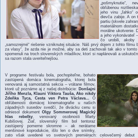
„pošmyknutie“, n
obľúbenou roztlies
jeho vinu „ľahko“ o
dievča zabije. A on 
partiu (skvele zahran
materiálnom dostatku
morálne ukotvenie. Dv
a jeho vykonávateľ 
čo urobili, akoby
„samozrejmé“ riešenie vzniknutej situácie. Náš prvý dojem z tohto filmu bo
za vlasy“, že azda nie je možné, aby sa deti zachovali tak ako v tomt
spomenuli na troch slovenských mladíkov, ktorí si naplánovali a uskutočni
sa razom stala uveriteľnejšou.
V programe festivalu bola, pochopiteľne, bohato
zastúpená domáca kinematografia, ktorej bola
venovaná aj samostatná sekcia – vrátane filmov,
ktoré už poznáme aj z našej distribúcie:
Donšajni
Jiřího Menzla, Klauni Viktora Tauša, Ako nikdy
Zdeňka Tyca, Cesta ven Petra Václava...
O
obľúbenosti domácej kinematografie u našich
západných susedov svedčí, že divácku cenu si
odniesol dokument
Olgy Sommerovej Magický
hlas rebelky
, venovaný osobnosti Marty
Kubišovej. Žiaľ, slovenský film bol tentoraz
zastúpený pomerne skromne – ak nerátame
menšinové koprodukcie, išlo len o dve snímky,
zato však uvedené vo svetových premiérach: celovečerný debut d