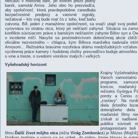
nešťastí v miestnej bani, pri ktorom prežil jediný
baník, samotár Amos. Jeho otec ho presviedča,
aby spoločnosť, ktorá pravdepodobne zanedbala
bezpečnostné predpisy a varovné signály,
nežaloval – kto vraj bude mať čo z toho, keď baňu
zatvoria. Bill, jeden z manažérov spoločnosti, sa snaží utajiť svoj podi
vyrovnáva so stratou otca, ktorý pri nešťastí zahynul. Situácia sa zam
konflikte súvisiacom práve s banským nešťastím zahynie Billov syn a Owe
o incidente mlčí. Navyše sa prostredníctvom dobročinnej akcie zblíž
oficiálne nezvestného – chlapca, kým Billova manželka nadviaže int
Amosom... Režisérka bravúrne rozohráva drámu medziľudských vzťahov 
vycibrenej práce kamery i hudobnej zložky presvedčivo buduje atmosfér
o vine a treste, o svedomí vinníkov malých i veľkých.
Vyšehradský horizont
Krajiny Vyšehradske
Varoch samostatnú 
programe, samozr
koncov, maďarský
režiséra Györgya Pá
poroty a Cenou za
„zostavy“. Na rozd
diela (ktorého biz
doterajšieho diel
maďarské filmy ni
získali si nadšené
publika súviseli
protagonistami boli
filmu
Ďalší život
môjho otca
(réžia
Virág Zomborácz
) je Mózes (Mojžiš)
štúdium teológie a vracia sa na vidiek, do rodiny, ktorej hlavou je
autor