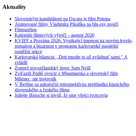
Aktuality
Slovenským kandidátom na Oscara je film Potopa
Animované filmy Vladimíra Pikalíka na blu-ray nosiči
Filmsurfing
Kalendár filmových výročí – august 2026
KVIFF a Proxima 2026: Vynikající trapnost na novém levelu,
pomalost a bizarnost v programu karlovarské paralelní
soutěžní sekce
Karlovarská bilancia: „Deti musíte to už zvládnuť sami." A
zvládli
Zomrel novozélandský herec Sam Neill
Zvíťazili Padlé ovocie z Mjanmarska a slovenský film
Milenec, nie bojovník
V Berlíne sa uskutoční retrospektívna prehliadka klasického
slovenského a českého filmu
Juliette Binoche si myslí, že sme všetci tvorcovia