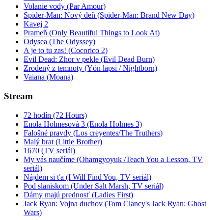
Volanie vody (Par Amour)
Spider-Man: Nový deň (Spider-Man: Brand New Day)
Kavej 2
Prameň (Only Beautiful Things to Look At)
Odysea (The Odyssey)
A je to tu zas! (Cocorico 2)
Evil Dead: Zhor v pekle (Evil Dead Burn)
Zrodený z temnoty (Yön lapsi / Nightborn)
Vaiana (Moana)
Stream
72 hodín (72 Hours)
Enola Holmesová 3 (Enola Holmes 3)
Falošné pravdy (Los creyentes/The Truthers)
Malý brat (Little Brother)
1670 (TV seriál)
My vás naučíme (Ohamgyoyuk /Teach You a Lesson, TV
seriál)
Nájdem si ťa (I Will Find You, TV seriál)
Pod slaniskom (Under Salt Marsh, TV seriál)
Dámy majú prednosť (Ladies First)
Jack Ryan: Vojna duchov (Tom Clancy's Jack Ryan: Ghost
Wars)