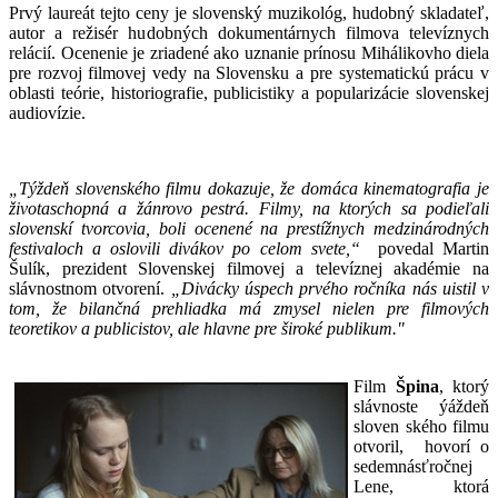
Prvý laureát tejto ceny je slovenský muzikológ, hudobný skladateľ,
autor a režisér hudobných dokumentárnych filmova televíznych
relácií. Ocenenie je zriadené ako uznanie prínosu Mihálikovho diela
pre rozvoj filmovej vedy na Slovensku a pre systematickú prácu v
oblasti teórie, historiografie, publicistiky a popularizácie slovenskej
audiovízie.
„Týždeň slovenského filmu dokazuje, že domáca kinematografia je
životaschopná a žánrovo pestrá. Filmy, na ktorých sa podieľali
slovenskí tvorcovia, boli ocenené na prestížnych medzinárodných
festivaloch a oslovili divákov po celom svete,“
povedal Martin
Šulík, prezident Slovenskej filmovej a televíznej akadémie na
slávnostnom otvorení.
„Divácky úspech prvého ročníka nás uistil v
tom, že bilančná prehliadka má zmysel nielen pre filmových
teoretikov a publicistov, ale hlavne pre široké publikum."
Film
Špina
, ktorý
slávnoste ýáždeň
sloven ského filmu
otvoril, hovorí o
sedemnásťročnej
Lene, ktorá