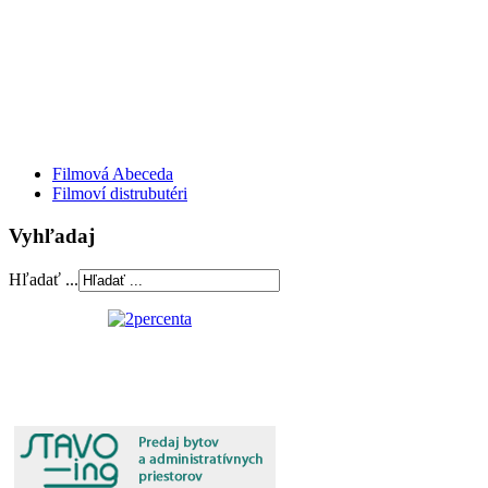
Filmová Abeceda
Filmoví distrubutéri
Vyhľadaj
Hľadať ...