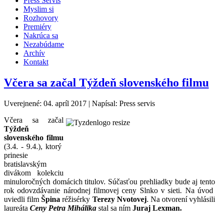
Press Servis
Myslim si
Rozhovory
Premiéry
Nakrúca sa
Nezabúdame
Archív
Kontakt
Včera sa začal Týždeň slovenského filmu
Uverejnené: 04. apríl 2017
|
Napísal: Press servis
Včera sa začal
Týždeň
slovenského filmu
(3.4. - 9.4.), ktorý
prinesie
bratislavským
divákom kolekciu
minuloročných domácich titulov. Súčasťou prehliadky bude aj tento
rok odovzdávanie národnej filmovej ceny Slnko v sieti. Na úvod
uviedli film
Špina
réžisérky
Terezy Nvotovej
. Na otvorení vyhlásili
laureáta
Ceny Petra Mihálika
stal sa ním
Juraj
Lexman.