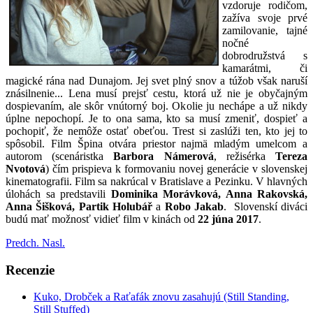
vzdoruje rodičom,
zažíva svoje prvé
zamilovanie, tajné
nočné
dobrodružstvá s
kamarátmi, či
magické rána nad Dunajom. Jej svet plný snov a túžob však naruší
znásilnenie... Lena musí prejsť cestu, ktorá už nie je obyčajným
dospievaním, ale skôr vnútorný boj. Okolie ju nechápe a už nikdy
úplne nepochopí. Je to ona sama, kto sa musí zmeniť, dospieť a
pochopiť, že nemôže ostať obeťou. Trest si zaslúži ten, kto jej to
spôsobil. Film Špina otvára priestor najmä mladým umelcom a
autorom (scenáristka
Barbora Námerová
, režisérka
Tereza
Nvotová
) čím prispieva k formovaniu novej generácie v slovenskej
kinematografii. Film sa nakrúcal v Bratislave a Pezinku. V hlavných
úlohách sa predstavili
Dominika Morávková, Anna Rakovská,
Anna Šišková, Partik Holubář
a
Robo Jakab
. Slovenskí diváci
budú mať možnosť vidieť film v kinách od
22 júna 2017
.
Predch.
Nasl.
Recenzie
Kuko, Drobček a Raťafák znovu zasahujú (Still Standing,
Still Stuffed)