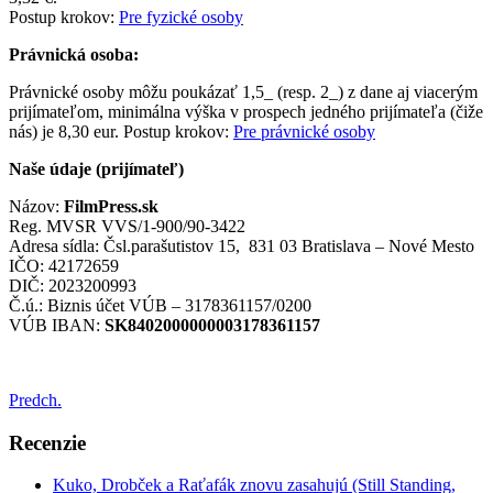
Postup krokov:
Pre fyzické osoby
Právnická osoba:
Právnické osoby môžu poukázať 1,5_ (resp. 2_) z dane aj viacerým
prijímateľom, minimálna výška v prospech jedného prijímateľa (čiže
nás) je 8,30 eur. Postup krokov:
Pre právnické osoby
Naše údaje (prijímateľ)
Názov:
FilmPress.sk
Reg. MVSR VVS/1-900/90-3422
Adresa sídla: Čsl.parašutistov 15, 831 03 Bratislava – Nové Mesto
IČO: 42172659
DIČ: 2023200993
Č.ú.: Biznis účet VÚB – 3178361157/0200
VÚB IBAN:
SK8402000000003178361157
Predch.
Recenzie
Kuko, Drobček a Raťafák znovu zasahujú (Still Standing,