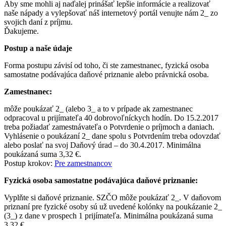
Aby sme mohli aj naďalej prinášať lepšie informácie a realizovať
naše nápady a vylepšovať náš internetový portál venujte nám 2_ zo
svojich daní z príjmu.
Ďakujeme.
Postup a naše údaje
Forma postupu závisí od toho, či ste zamestnanec, fyzická osoba
samostatne podávajúca daňové priznanie alebo právnická osoba.
Zamestnanec:
môže poukázať 2_ (alebo 3_ a to v prípade ak zamestnanec
odpracoval u prijímateľa 40 dobrovoľníckych hodín. Do 15.2.2017
treba požiadať zamestnávateľa o Potvrdenie o príjmoch a daniach.
Vyhlásenie o poukázaní 2_ dane spolu s Potvrdením treba odovzdať
alebo poslať na svoj Daňový úrad – do 30.4.2017. Minimálna
poukázaná suma 3,32 €.
Postup krokov:
Pre zamestnancov
Fyzická osoba samostatne podávajúca daňové priznanie:
Vyplňte si daňové priznanie. SZČO môže poukázať 2_. V daňovom
priznaní pre fyzické osoby sú už uvedené kolónky na poukázanie 2_
(3_) z dane v prospech 1 prijímateľa. Minimálna poukázaná suma
3,32 €.