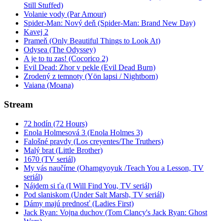
Still Stuffed)
Volanie vody (Par Amour)
Spider-Man: Nový deň (Spider-Man: Brand New Day)
Kavej 2
Prameň (Only Beautiful Things to Look At)
Odysea (The Odyssey)
A je to tu zas! (Cocorico 2)
Evil Dead: Zhor v pekle (Evil Dead Burn)
Zrodený z temnoty (Yön lapsi / Nightborn)
Vaiana (Moana)
Stream
72 hodín (72 Hours)
Enola Holmesová 3 (Enola Holmes 3)
Falošné pravdy (Los creyentes/The Truthers)
Malý brat (Little Brother)
1670 (TV seriál)
My vás naučíme (Ohamgyoyuk /Teach You a Lesson, TV
seriál)
Nájdem si ťa (I Will Find You, TV seriál)
Pod slaniskom (Under Salt Marsh, TV seriál)
Dámy majú prednosť (Ladies First)
Jack Ryan: Vojna duchov (Tom Clancy's Jack Ryan: Ghost