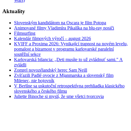
Wars)
Aktuality
Slovenským kandidátom na Oscara je film Potopa
Animované filmy Vladimíra Pikalíka na blu-ray nosiči
Filmsurfing
Kalendár filmových výročí – august 2026
KVIFF a Proxima 2026: Vynikající trapnost na novém levelu,
pomalost a bizarnost v programu karlovarské paralelní
soutěžní sekce
Karlovarská bilancia: „Deti musíte to už zvládnuť sami." A
zvládli
Zomrel novozélandský herec Sam Neill
Zvíťazili Padlé ovocie z Mjanmarska a slovenský film
Milenec, nie bojovník
V Berlíne sa uskutoční retrospektívna prehliadka klasického
slovenského a českého filmu
Juliette Binoche si myslí, že sme všetci tvorcovia