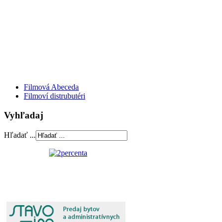
Filmová Abeceda
Filmoví distrubutéri
Vyhľadaj
Hľadať ...