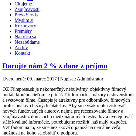
Citujeme
Zaujímavosti
Press Servis
Myslim si
Rozhovory
Premiéry
Nakrúca sa
Nezabúdame
Archív
Kontakt
Darujte nám 2 % z dane z príjmu
Uverejnené: 09. marec 2017
|
Napísal: Administrator
OZ Filmpress.sk je nekomerčný, nebulvárny, objektívny filmový
portál, ktorého cieľom je prinášať informácie a názory o slovenskom
a svetovom filme. Časopis je atraktívny pre odborníkov, filmových
profesionálov i bežných čitateľov. Aby sme však mohli získavať
nových fundovaných autorov, najmä pre recenzovanie filmov a
zaujímavosti z domácich i medzinárodných festivalov a uverejňovať
stále kvalitné informácie, potrebujeme rozšíriť náš malý rozpočet.
Vzhľadom na to, že sme nezisková organizácia nemáme veľa
možností na koho sa obrátiť o podporu.