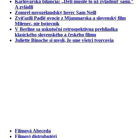
Karlovarská bilancia: „Deti musíte to už zvládnuť sami."
A zvládli
Zomrel novozélandský herec Sam Neill
Zvíťazili Padlé ovocie z Mjanmarska a slovenský film
Milenec, nie bojovník
V Berlíne sa uskutoční retrospektívna prehliadka
klasického slovenského a českého filmu
Juliette Binoche si myslí, že sme všetci tvorcovia
Filmová Abeceda
Filmoví distrubutéri