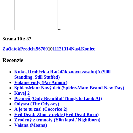
...
Strana 10 z 37
Začiatok
Predch.
5
6
7
8
9
10
11
12
13
14
Nasl.
Koniec
Recenzie
Kuko, Drobček a Raťafák znovu zasahujú (Still
Standing, Still Stuffed)
Volanie vody (Par Amour)
Spider-Man: Nový deň (Spider-Man: Brand New Day)
Kavej 2
Prameň (Only Beautiful Things to Look At)
Odysea (The Odyssey)
A je to tu zas! (Cocorico 2)
Evil Dead: Zhor v pekle (Evil Dead Burn)
Zrodený z temnoty (Yön lapsi / Nightborn)
Vaiana (Moana)