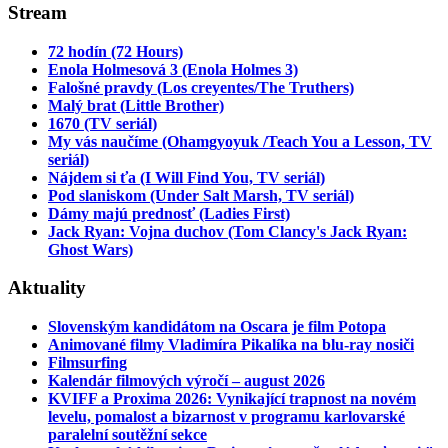
Stream
72 hodín (72 Hours)
Enola Holmesová 3 (Enola Holmes 3)
Falošné pravdy (Los creyentes/The Truthers)
Malý brat (Little Brother)
1670 (TV seriál)
My vás naučíme (Ohamgyoyuk /Teach You a Lesson, TV
seriál)
Nájdem si ťa (I Will Find You, TV seriál)
Pod slaniskom (Under Salt Marsh, TV seriál)
Dámy majú prednosť (Ladies First)
Jack Ryan: Vojna duchov (Tom Clancy's Jack Ryan:
Ghost Wars)
Aktuality
Slovenským kandidátom na Oscara je film Potopa
Animované filmy Vladimíra Pikalíka na blu-ray nosiči
Filmsurfing
Kalendár filmových výročí – august 2026
KVIFF a Proxima 2026: Vynikající trapnost na novém
levelu, pomalost a bizarnost v programu karlovarské
paralelní soutěžní sekce