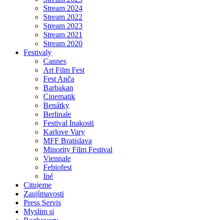
Stream 2024
Stream 2022
Stream 2023
Stream 2021
Stream 2020
Festivaly
Cannes
Art Film Fest
Fest Anča
Barbakan
Cinematik
Benátky
Berlinale
Festival Inakosti
Karlove Vary
MFF Bratislava
Minority Film Festival
Viennale
Febiofest
Iné
Citujeme
Zaujímavosti
Press Servis
Myslim si