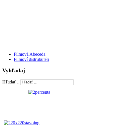
Filmová Abeceda
Filmoví distrubutéri
Vyhľadaj
Hľadať ...