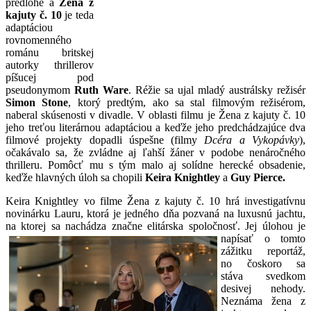
predlohe a
Žena z
kajuty č. 10
je teda
adaptáciou
rovnomenného
románu britskej
autorky thrillerov
píšucej pod
pseudonymom
Ruth Ware
. Réžie sa ujal mladý austrálsky režisér
Simon Stone
, ktorý predtým, ako sa stal filmovým režisérom,
naberal skúsenosti v divadle. V oblasti filmu je Žena z kajuty č. 10
jeho treťou literárnou adaptáciou a keďže jeho predchádzajúce dva
filmové projekty dopadli úspešne (filmy
Dcéra a Vykopávky
),
očakávalo sa, že zvládne aj ľahší žáner v podobe nenáročného
thrilleru. Pomôcť mu s tým malo aj solídne herecké obsadenie,
keďže hlavných úloh sa chopili
Keira Knightley
a
Guy Pierce.
Keira Knightley vo filme Žena z kajuty č. 10 hrá investigatívnu
novinárku Lauru, ktorá je jedného dňa pozvaná na luxusnú jachtu,
na ktorej sa nachádza značne
elitárska spoločnosť. Jej úlohou je
napísať o tomto
zážitku reportáž,
no čoskoro sa
stáva svedkom
desivej nehody.
Neznáma žena z