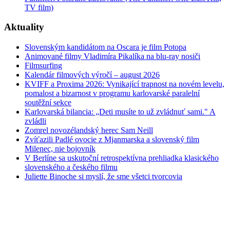
TV film)
Aktuality
Slovenským kandidátom na Oscara je film Potopa
Animované filmy Vladimíra Pikalíka na blu-ray nosiči
Filmsurfing
Kalendár filmových výročí – august 2026
KVIFF a Proxima 2026: Vynikající trapnost na novém levelu,
pomalost a bizarnost v programu karlovarské paralelní
soutěžní sekce
Karlovarská bilancia: „Deti musíte to už zvládnuť sami." A
zvládli
Zomrel novozélandský herec Sam Neill
Zvíťazili Padlé ovocie z Mjanmarska a slovenský film
Milenec, nie bojovník
V Berlíne sa uskutoční retrospektívna prehliadka klasického
slovenského a českého filmu
Juliette Binoche si myslí, že sme všetci tvorcovia