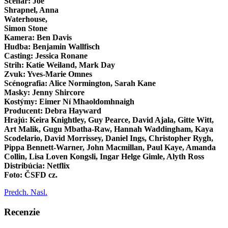
Scenár: Joe
Shrapnel, Anna
Waterhouse,
Simon Stone
Kamera: Ben Davis
Hudba: Benjamin Wallfisch
Casting: Jessica Ronane
Strih: Katie Weiland, Mark Day
Zvuk: Yves-Marie Omnes
Scénografia: Alice Normington, Sarah Kane
Masky: Jenny Shircore
Kostýmy: Eimer Ní Mhaoldomhnaigh
Producent: Debra Hayward
Hrajú: Keira Knightley, Guy Pearce, David Ajala, Gitte Witt,
Art Malik, Gugu Mbatha-Raw, Hannah Waddingham, Kaya
Scodelario, David Morrissey, Daniel Ings, Christopher Rygh,
Pippa Bennett-Warner, John Macmillan, Paul Kaye, Amanda
Collin, Lisa Loven Kongsli, Ingar Helge Gimle, Alyth Ross
Distribúcia: Netflix
Foto: ČSFD cz.
Predch.
Nasl.
Recenzie