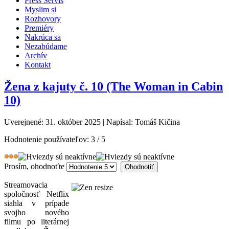
Press Servis
Myslim si
Rozhovory
Premiéry
Nakrúca sa
Nezabúdame
Archív
Kontakt
Žena z kajuty č. 10 (The Woman in Cabin
10)
Uverejnené: 31. október 2025
|
Napísal: Tomáš Kičina
Hodnotenie používateľov:
3
/
5
Prosím, ohodnoťte
Streamovacia
spoločnosť Netflix
siahla v prípade
svojho nového
filmu po literárnej