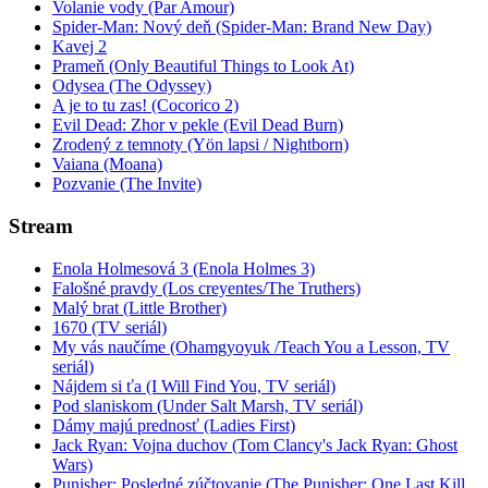
Volanie vody (Par Amour)
Spider-Man: Nový deň (Spider-Man: Brand New Day)
Kavej 2
Prameň (Only Beautiful Things to Look At)
Odysea (The Odyssey)
A je to tu zas! (Cocorico 2)
Evil Dead: Zhor v pekle (Evil Dead Burn)
Zrodený z temnoty (Yön lapsi / Nightborn)
Vaiana (Moana)
Pozvanie (The Invite)
Stream
Enola Holmesová 3 (Enola Holmes 3)
Falošné pravdy (Los creyentes/The Truthers)
Malý brat (Little Brother)
1670 (TV seriál)
My vás naučíme (Ohamgyoyuk /Teach You a Lesson, TV
seriál)
Nájdem si ťa (I Will Find You, TV seriál)
Pod slaniskom (Under Salt Marsh, TV seriál)
Dámy majú prednosť (Ladies First)
Jack Ryan: Vojna duchov (Tom Clancy's Jack Ryan: Ghost
Wars)
Punisher: Posledné zúčtovanie (The Punisher: One Last Kill,