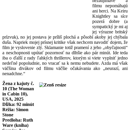
nezaujímavé a
filmu nepomáhajú
ani herci. Na Keiru
Knightley sa síce
pozerá dobre (a
sympatický je mi aj
jej výrazne britský
prízvuk), no jej postava je príliš plochá a pôsobí akoby jej chýbala
duša. Napriek mojej prísnej kritike však nechcem navodiť dojem, že
film je vyslovenie zlý. Sklamanie totiž pramení z jeho „obyčajnosti“
a neschopnosti upútať pozornosť na dlhšie ako pár minút. Ide teda
iba o ďalší z rady ľahkých thrillerov, ktorým si viete vyplniť jedno
nedeľné popoludnie, no vracať sa k nemu nebudete. Azda má však
väčšina divákov od filmu väčšie očakávania ako „neurazí, ani
nenadchne.“
Žena z kajuty č.
10 (The Woman
in Cabin 10),
USA, 2025
Dĺžka: 92 minút
Réžia: Simon
Stone
Predloha: Ruth
Ware (kniha)