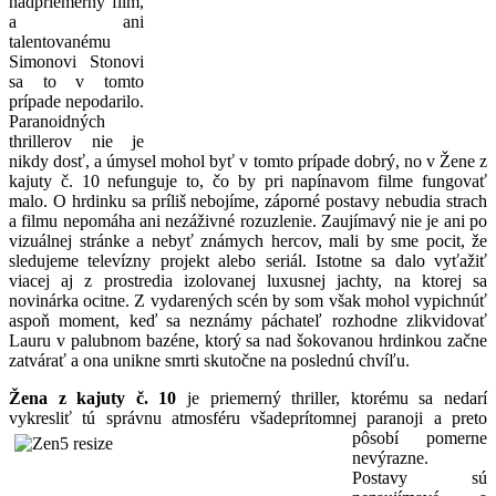
nadpriemerný film,
a ani
talentovanému
Simonovi Stonovi
sa to v tomto
prípade nepodarilo.
Paranoidných
thrillerov nie je
nikdy dosť, a úmysel mohol byť v tomto prípade dobrý, no v Žene z
kajuty č. 10 nefunguje to, čo by pri napínavom filme fungovať
malo. O hrdinku sa príliš nebojíme, záporné postavy nebudia strach
a filmu nepomáha ani nezáživné rozuzlenie. Zaujímavý nie je ani po
vizuálnej stránke a nebyť známych hercov, mali by sme pocit, že
sledujeme televízny projekt alebo seriál. Istotne sa dalo vyťažiť
viacej aj z prostredia izolovanej luxusnej jachty, na ktorej sa
novinárka ocitne. Z vydarených scén by som však mohol vypichnúť
aspoň moment, keď sa neznámy páchateľ rozhodne zlikvidovať
Lauru v palubnom bazéne, ktorý sa nad šokovanou hrdinkou začne
zatvárať a ona unikne smrti skutočne na poslednú chvíľu.
Žena z kajuty č. 10
je priemerný thriller, ktorému sa nedarí
vykresliť tú správnu atmosféru všadeprítomnej
paranoji a preto
pôsobí pomerne
nevýrazne.
Postavy sú