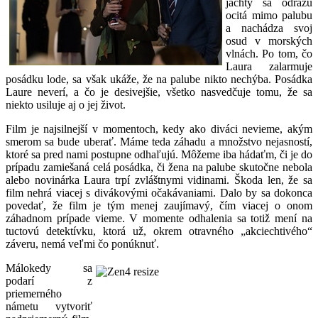
jachty sa odrazu
ocitá mimo palubu
a nachádza svoj
osud v morských
vlnách. Po tom, čo
Laura zalarmuje
posádku lode, sa však ukáže, že na palube nikto nechýba. Posádka
Laure neverí, a čo je desivejšie, všetko nasvedčuje tomu, že sa
niekto usiluje aj o jej život.
Film je najsilnejší v momentoch, kedy ako diváci nevieme, akým
smerom sa bude uberať. Máme teda záhadu a množstvo nejasností,
ktoré sa pred nami postupne odhaľujú. Môžeme iba hádaťm, či je do
prípadu zamiešaná celá posádka, či žena na palube skutočne nebola
alebo novinárka Laura trpí zvláštnymi vidinami. Škoda len, že sa
film nehrá viacej s divákovými očakávaniami. Dalo by sa dokonca
povedať, že film je tým menej zaujímavý, čím viacej o onom
záhadnom prípade vieme. V momente odhalenia sa totiž mení na
tuctovú detektívku, ktorá už, okrem otravného „akciechtivého“
záveru, nemá veľmi čo ponúknuť.
Málokedy sa
podarí z
priemerného
námetu vytvoriť