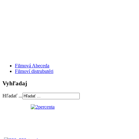
Filmová Abeceda
Filmoví distrubutéri
Vyhľadaj
Hľadať ...