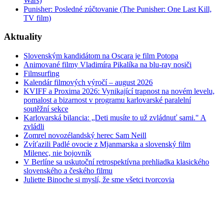
Wars)
Punisher: Posledné zúčtovanie (The Punisher: One Last Kill,
TV film)
Aktuality
Slovenským kandidátom na Oscara je film Potopa
Animované filmy Vladimíra Pikalíka na blu-ray nosiči
Filmsurfing
Kalendár filmových výročí – august 2026
KVIFF a Proxima 2026: Vynikající trapnost na novém levelu,
pomalost a bizarnost v programu karlovarské paralelní
soutěžní sekce
Karlovarská bilancia: „Deti musíte to už zvládnuť sami." A
zvládli
Zomrel novozélandský herec Sam Neill
Zvíťazili Padlé ovocie z Mjanmarska a slovenský film
Milenec, nie bojovník
V Berlíne sa uskutoční retrospektívna prehliadka klasického
slovenského a českého filmu
Juliette Binoche si myslí, že sme všetci tvorcovia