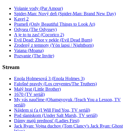
Volanie vody (Par Amour)
Spider-Man: Nový deň (Spider-Man: Brand New Day)
Kavej 2
Prameň (Only Beautiful Things to Look At)
Odysea (The Odyssey)
A je to tu zas! (Cocorico 2)
Evil Dead: Zhor v pekle (Evil Dead Burn)
Zrodený z temnoty (Yön lapsi / Nightborn)
Vaiana (Moana)
Pozvanie (The Invite)
Stream
Enola Holmesová 3 (Enola Holmes 3)
Falošné pravdy (Los creyentes/The Truthers)
Malý brat (Little Brother)
1670 (TV seriál)
My vás naučíme (Ohamgyoyuk /Teach You a Lesson, TV
seriál)
Nájdem si ťa (I Will Find You, TV seriál)
Pod slaniskom (Under Salt Marsh, TV seriál)
Dámy majú prednosť (Ladies First)
Jack Ryan: Vojna duchov (Tom Clancy's Jack Ryan: Ghost