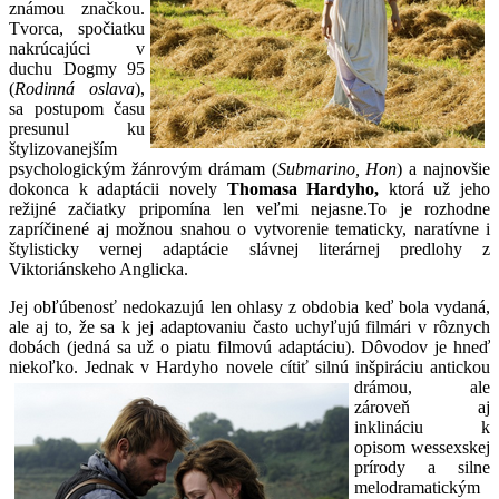
známou značkou.
Tvorca, spočiatku
nakrúcajúci v
duchu Dogmy 95
(
Rodinná oslava
),
sa postupom času
presunul ku
štylizovanejším
psychologickým žánrovým drámam (
Submarino, Hon
) a najnovšie
dokonca k adaptácii novely
Thomasa Hardyho,
ktorá už jeho
režijné začiatky pripomína len veľmi nejasne.To je rozhodne
zapríčinené aj možnou snahou o vytvorenie tematicky, naratívne i
štylisticky vernej adaptácie slávnej literárnej predlohy z
Viktoriánskeho Anglicka.
Jej obľúbenosť nedokazujú len ohlasy z obdobia keď bola vydaná,
ale aj to, že sa k jej adaptovaniu často uchyľujú filmári v rôznych
dobách (jedná sa už o piatu filmovú adaptáciu). Dôvodov je hneď
niekoľko. Jednak v Hardyho
novele cítiť silnú inšpiráciu antickou
drámou, ale
zároveň aj
inklináciu k
opisom wessexskej
prírody a silne
melodramatickým