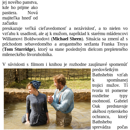
jej nového panstva,
kde ho prijme ako
pastiera. Nová
majiteľka hneď od
začiatku
preukazuje veľkú cieľavedomosť a nezávislosť, a to nielen vo
vzťahu k usadlosti, ale aj k mužom, napríklad k starému mládencovi
Williamovi Boldwoodovi (
Michael Sheen
). Situácia sa zmení až s
príchodom sebavedomého a arogantného seržanta Franka Troya
(
Tom Sturridge
), ktorý sa stane posledným dielcom prepleteného
mileneckého štvoruholníka.
V súvislosti s filmom i knihou je rozhodne zaujímavé
spomenúť
predovšetkým
Bathshebin vzťah
k spomínanej
trojici mužov. Tí
tvoria tri pomerne
rozdielne typy
osobností. Gabriel
Oak predstavuje
akéhosi rytierskeho
ochrancu, ktorý
Bathshebu
sprevádza počas