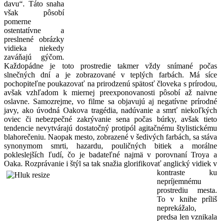
davu“. Táto snaha
však pôsobí
pomerne
ostentatívne a
preslnené obrázky
vidieka niekedy
zaváňajú gýčom.
Každopádne je toto prostredie takmer vždy snímané počas
slnečných dní a je zobrazované v teplých farbách. Má síce
pochopiteľne poukazovať na prirodzenú spätosť človeka s prírodou,
avšak vzhľadom k miernej preexponovanosti pôsobí až naivne
oslavne. Samozrejme, vo filme sa objavujú aj negatívne prírodné
javy, ako úvodná Oakova tragédia, nadúvanie a smrť niekoľkých
oviec či nebezpečné zakrývanie sena počas búrky, avšak tieto
tendencie nevytvárajú dostatočný protipól agitačnému štylistickému
blahorečeniu. Naopak mesto, zobrazené v šedivých farbách, sa stáva
synonymom smrti, hazardu, pouličných bitiek a morálne
pokleslejších ľudí, čo je badateľné najmä v porovnaní Troya a
Oaka. Rozprávanie i štýl sa tak snažia glorifikovať anglický vidiek v
kontraste ku
nepríjemnému
prostrediu mesta.
To v knihe príliš
neprekážalo,
predsa len vznikala