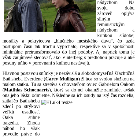
nádychom. Na
svoju dobu
zároveň oplýva
silným
feministickým
nádychom a
kritikou súdobej
morálky a pokrytectva „hlučného mestského davu“, čo azda
postupom času tak trochu vyprchalo, respektíve sa v spoločnosti
minimálne pretransformovalo do inej podoby. Aj napriek tomu je
však zaujímavé sledovať, ako Vinterberg s predlohou pracuje a aké
posuny uňho v porovnaní s knihou nastávajú.
Hlavnou postavou snímky je nezávislá a slobodomyseľná šľachtičná
Bathsheba Everdene (
Carey Mulligan
) žijúca so svojou slúžkou na
malom statku. Tu sa stretáva s chovateľom oviec Gabrielom Oakom
(
Matthias Schoenaerts
), ktorý sa do nej okamžite zamiluje, avšak
ona jeho lásku odmietne.
Následne sa ich osudy na istý čas rozdelia,
zatiaľčo Bathsheba
zdedí po strýkovi
veľkú usadlosť,
Oaka stihne
tragédia. Zhoda
náhod ho však
privedie práve do