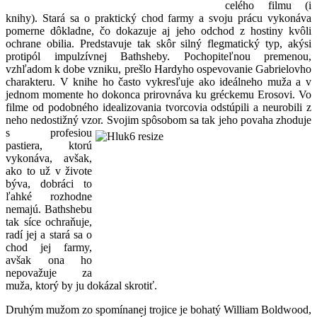
celého filmu (i
knihy). Stará sa o praktický chod farmy a svoju prácu vykonáva
pomerne dôkladne, čo dokazuje aj jeho odchod z hostiny kvôli
ochrane obilia. Predstavuje tak skôr silný flegmatický typ, akýsi
protipól impulzívnej Bathsheby. Pochopiteľnou premenou,
vzhľadom k dobe vzniku, prešlo Hardyho ospevovanie Gabrielovho
charakteru. V knihe ho často vykresľuje ako ideálneho muža a v
jednom momente ho dokonca prirovnáva ku gréckemu Erosovi. Vo
filme od podobného idealizovania tvorcovia odstúpili a neurobili z
neho nedostižný vzor. Svojim
spôsobom sa tak jeho povaha zhoduje
s profesiou
pastiera, ktorú
vykonáva, avšak,
ako to už v živote
býva, dobráci to
ľahké rozhodne
nemajú. Bathshebu
tak síce ochraňuje,
radí jej a stará sa o
chod jej farmy,
avšak ona ho
nepovažuje za
muža, ktorý by ju dokázal skrotiť.
Druhým mužom zo spomínanej trojice je bohatý William Boldwood,