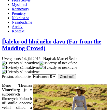
Press Servis
Myslim si
Rozhovory
Premiéry
Nakrúca sa
Nezabúdame
Archív
Kontakt
Ďaleko od hlučného davu (Far from the
Madding Crowd)
Uverejnené: 14. júl 2015
|
Napísal: Marcel Šedo
Prosím, ohodnoťte
Meno
Thomas
Vinterberg
je v
európskych
filmových kluboch
už dlhšie obdobie
veľmi silnou a