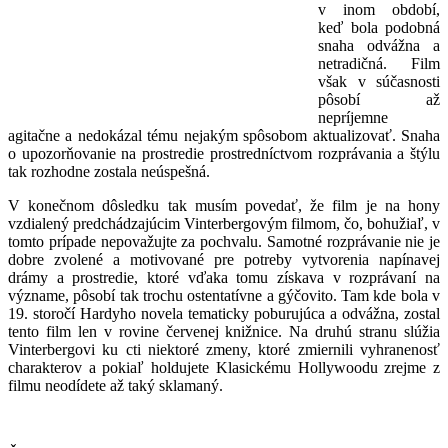
v inom období,
keď bola podobná
snaha odvážna a
netradičná. Film
však v súčasnosti
pôsobí až
nepríjemne
agitačne a nedokázal tému nejakým spôsobom aktualizovať. Snaha
o upozorňovanie na prostredie prostredníctvom rozprávania a štýlu
tak rozhodne zostala neúspešná.
V konečnom dôsledku tak musím povedať, že film je na hony
vzdialený predchádzajúcim Vinterbergovým filmom, čo, bohužiaľ, v
tomto prípade nepovažujte za pochvalu. Samotné rozprávanie nie je
dobre zvolené a motivované pre potreby vytvorenia napínavej
drámy a prostredie, ktoré vďaka tomu získava v rozprávaní na
význame, pôsobí tak trochu ostentatívne a gýčovito. Tam kde bola v
19. storočí Hardyho novela tematicky poburujúca a odvážna, zostal
tento film len v rovine červenej knižnice. Na druhú stranu slúžia
Vinterbergovi ku cti niektoré zmeny, ktoré zmiernili vyhranenosť
charakterov a pokiaľ holdujete Klasickému Hollywoodu zrejme z
filmu neodídete až taký sklamaný.