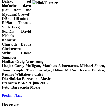
Ďaleko od
hlučného davu
(Far from the
Madding Crowd)
Dĺžka: 119 minút
Réžia: Thomas
Vinterberg
Scenár: David
Nichols
Kamera:
Charlotte Bruus
Christensen
Strih: Claire
Simpson
Hudba: Craig Armstrong
Hrajú: Carey Mulligan, Matthias Schoenaerts, Michael Sheen,
Juno Temple, Tom Sturridge, Hilton McRae, Jessica Barden,
Pauline Whitaker a ďalší.
Distribúcia: Barracuda Movie
Premiéra v SR: 9. júla 2015
Foto: Barracuda Movie
Predch.
Nasl.
Recenzie