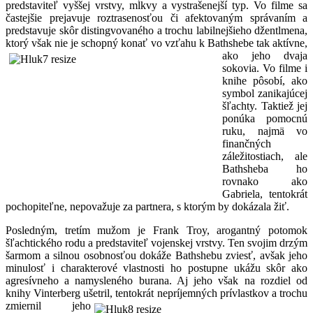
predstaviteľ vyššej vrstvy, mĺkvy a vystrašenejší typ. Vo filme sa
častejšie prejavuje roztrasenosťou či afektovaným správaním a
predstavuje skôr distingvovaného a trochu labilnejšieho džentlmena,
ktorý však nie je schopný
konať vo vzťahu k Bathshebe tak aktívne,
ako jeho dvaja
sokovia. Vo filme i
knihe pôsobí, ako
symbol zanikajúcej
šľachty. Taktiež jej
ponúka pomocnú
ruku, najmä vo
finančných
záležitostiach, ale
Bathsheba ho
rovnako ako
Gabriela, tentokrát
pochopiteľne, nepovažuje za partnera, s ktorým by dokázala žiť.
Posledným, tretím mužom je Frank Troy, arogantný potomok
šľachtického rodu a predstaviteľ vojenskej vrstvy. Ten svojim drzým
šarmom a silnou osobnosťou dokáže Bathshebu zviesť, avšak jeho
minulosť i charakterové vlastnosti ho postupne ukážu skôr ako
agresívneho a namysleného burana. Aj jeho však na rozdiel od
knihy Vinterberg ušetril, tentokrát
nepríjemných prívlastkov a trochu
zmiernil jeho