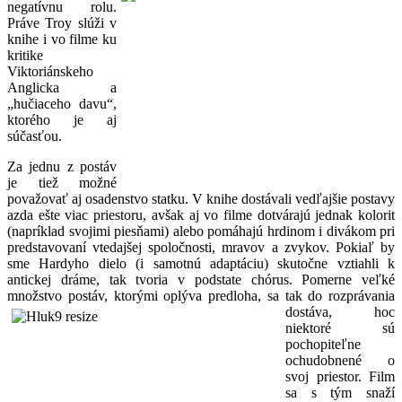
negatívnu rolu.
Práve Troy slúži v
knihe i vo filme ku
kritike
Viktoriánskeho
Anglicka a
„hučiaceho davu“,
ktorého je aj
súčasťou.
Za jednu z postáv
je tiež možné
považovať aj osadenstvo statku. V knihe dostávali vedľajšie postavy
azda ešte viac priestoru, avšak aj vo filme dotvárajú jednak kolorit
(napríklad svojimi piesňami) alebo pomáhajú hrdinom i divákom pri
predstavovaní vtedajšej spoločnosti, mravov a zvykov. Pokiaľ by
sme Hardyho dielo (i samotnú adaptáciu) skutočne vztiahli k
antickej dráme, tak tvoria v podstate chórus. Pomerne veľké
množstvo postáv, ktorými oplýva
predloha, sa tak do rozprávania
dostáva, hoc
niektoré sú
pochopiteľne
ochudobnené o
svoj priestor. Film
sa s tým snaží