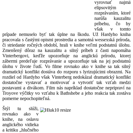
vyrovnať najmä
elipsovitým
rozprávaním, ktoré
narúša kauzalitu
príbehu, čo by
však v tomto
prípade nemuselo byť tak úplne na škodu. Už Hardyho kniha
pracovala s častými opismi prostredia a samotná wessexská príroda,
či striedanie ročných období, hrali v knihe veľmi podstatnú úlohu.
Zmenšený dôraz na kauzalitu a silný príbeh z časti napomáha
Vinterbergovi, keďže upozorňuje na anglickú prírodu, ktorej
zábermi predeľuje rozprávanie a upozorňuje tak na jej podstatnú
úlohu v živote ľudí. Vo filme rovnako ako v knihe sa tak silný
dramatický konflikt dostáva do rozporu s lyrizujúcimi obrazmi. Na
rozdiel od Hardyho však Vinterberg nedokázal dramatický konflikt
dostatočne vystavať a motivovať a vytvoriť tak vzťah medzi
postavami a divákom. Film nás napríklad dostatočne nepripraví na
Troyove výčitky vo vzťahu k Bathshebe a jeho reakcia tak zostáva
pomerne nepochopiteľná.
Štýl tu slúži,
rovnako ako v
knihe, na oslavu
anglického vidieka
a kritiku „hlučného