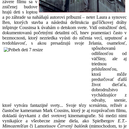
závere filmu sa v
zničenej budove
hrajú deti s loptou
a po záhrade sa naháňajú autorovi príbuzní – neter Laura a synovec
Ben, ktorých stavba a následná deštrukcia guľôčkovej dráhy
inšpiruje Cousinsa k úvahám o detskom svete. Vidí ostražitosť detí,
dokumentovanú početnými detailmi očí, hnev prameniaci často v
bezmocnosti, ktorý nezriedka vyústi do ničenia vecí, urputnosť a
tvrdohlavosť, s akou presadzujú svoje želania, osamelosť,
spôsobovanú
odlišnosťou od
väčšiny, ale aj
triednou
príslušnosťou,
ktorá môže
predurčovať ďalší
život dieťaťa,
dobrodružstvo
vychádzajúce z
odvahy, snenie,
ktoré vytvára fantazijné svety... Svoje tézy scenárista, režisér a
čiastočne kameraman Mark Cousins, ktorý je aj rozprávačom filmu,
dokladá úryvkami z diel svetovej kinematografie. Sú medzi nimi
vynikajúce a všeobecne známe diela, ako Spielbergov
E.T.-
Mimozemšťan
či Lamorissov
Červený balónik
(mimochodom, to je