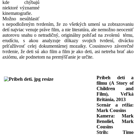
kde chýbajú
niektoré významné
kinematografie.
Možno nesúhlasiť
s nepodloženým tvrdením, že zo všetkých umení sa zobrazovaniu
detí najviac venuje práve film, a nie literatúra, ale nemožno neoceniť
autorovu snahu o netradičný, originálny pohľad na zvolenú tému,
erudíciu, s akou analyzuje dôkazy svojich tvrdení, divácku
príťažlivosť celej dokumentárnej mozaiky. Cousinsovo záverečné
tvrdenie, že deti sú ako film a film je ako deti, asi netreba brať ako
axiómu, ale podnetom na premýšľanie je určite.
Príbeh detí a
filmu (A Story of
Children and
Film), Veľká
Británia, 2013
Scenár a réžia:
Mark Cousins
Kamera: Mark
Benoliel, Mark
Cousins
Strih: Timo