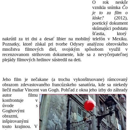
O rok neskôr
vznikla snímka
Čo
je to za film o
láske?
(2012),
poetický dokument
skúmajúci podstatu
šťastia, ktorý
nakrútil za tri dni a desať libier na mobilný telefón v Mexiku.
Poznatky, ktoré získal pri tvorbe Odysey analýzou obrovského
množstva filmových diel, svojským spôsobom využil v
recenzovanom strihovom dokumente, kde sa z nevyčerpateľnej
plejády filmových hrdinov sústredil na deti.
Jeho film je nečakane (a trochu vykonštruovane) rámcovaný
obrazom zdevastovaného francúzskeho sanatória, kde sa niekedy
liečil maliar Vincent van Gogh.
Pohľad z okna jeho izby do záhrady
autor filmu
konfrontuje v
úvode s
Goghovými
obrazmi,
inšpirovanými
touto krajinou. V