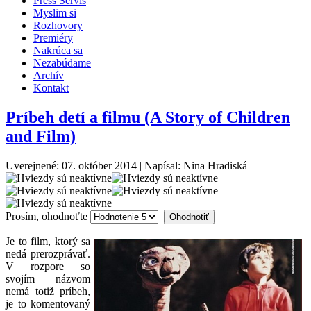
Press Servis
Myslim si
Rozhovory
Premiéry
Nakrúca sa
Nezabúdame
Archív
Kontakt
Príbeh detí a filmu (A Story of Children
and Film)
Uverejnené: 07. október 2014
|
Napísal: Nina Hradiská
Prosím, ohodnoťte
Je to film, ktorý sa
nedá prerozprávať.
V rozpore so
svojím názvom
nemá totiž príbeh,
je to komentovaný