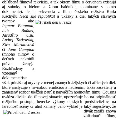
obľúbená filmová rekvizita, a tak okrem filmu o červenom existujú
aj snímky o bielom a žltom balóniku, spomínané v tomto
dokumente). Je tu sekvencia z filmu českého režiséra Karla
Kachyňu
Nech žije republika!
a ukážky z diel takých slávnych
tvorcov, ako
Ingmar Bergman,
Luis Buñuel,
Jasudžiro Ozu
,
Andrej Tarkovskij,
Kira Muratovová
či
Jane Campion
(mnoho filmov o
deťoch nakrútili
práve ženy).
Rozhľadený a
vzdelaný
dokumentarista
však prináša aj úryvky z menej známych ázijských či afrických diel,
ktoré analyzuje s rovnakou erudíciou a nadšením, takže zasvätený a
zanietený rozbor ukážok patrí k najväčším hodnotám filmu. Cousins
uvádza diváka do filmovej situácie, upozorňuje ho na originálnosť
režijného prístupu, herecké výkony detských predstaviteľov, na
farebnosť scény či uhol
kamery. Jeho výklad je taký sugestívny, že
divák zatúži znova
zhliadnuť filmy,