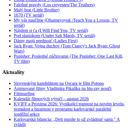
Falošné pravdy (Los creyentes/The Truthers)
Malý brat (Little Brother)
1670 (TV seriál)
My vás naučíme (Ohamgyoyuk /Teach You a Lesson, TV
seriál)
Nájdem si ťa (I Will Find You, TV seriál)
Pod slaniskom (Under Salt Marsh, TV seriál)
Dámy majú prednosť (Ladies First)
Jack Ryan: Vojna duchov (Tom Clancy's Jack Ryan: Ghost
Wars)
Punisher: Posledné zúčtovanie (The Punisher: One Last Kill,
TV film)
Aktuality
Slovenským kandidátom na Oscara je film Potopa
Animované filmy Vladimíra Pikalíka na blu-ray nosiči
Filmsurfing
Kalendár filmových výročí – august 2026
KVIFF a Proxima 2026: Vynikající trapnost na novém levelu,
pomalost a bizarnost v programu karlovarské paralelní
soutěžní sekce
Karlovarská bilancia: „Deti musíte to už zvládnuť sami." A
zvládli