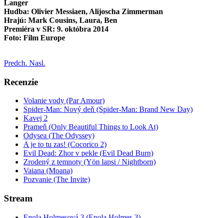
Langer
Hudba: Olivier Messiaen, Alijoscha Zimmerman
Hrajú: Mark Cousins, Laura, Ben
Premiéra v SR: 9. októbra 2014
Foto: Film Europe
Predch.
Nasl.
Recenzie
Volanie vody (Par Amour)
Spider-Man: Nový deň (Spider-Man: Brand New Day)
Kavej 2
Prameň (Only Beautiful Things to Look At)
Odysea (The Odyssey)
A je to tu zas! (Cocorico 2)
Evil Dead: Zhor v pekle (Evil Dead Burn)
Zrodený z temnoty (Yön lapsi / Nightborn)
Vaiana (Moana)
Pozvanie (The Invite)
Stream
Enola Holmesová 3 (Enola Holmes 3)