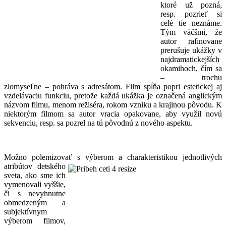
ktoré už pozná,
resp. pozrieť si
celé tie neznáme.
Tým väčšmi, že
autor rafinovane
prerušuje ukážky v
najdramatickejších
okamihoch, čím sa
– trochu
zlomyseľne – pohráva s adresátom. Film spĺňa popri estetickej aj
vzdelávaciu funkciu, pretože každá ukážka je označená anglickým
názvom filmu, menom režiséra, rokom vzniku a krajinou pôvodu. K
niektorým filmom sa autor vracia opakovane, aby využil novú
sekvenciu, resp. sa pozrel na tú pôvodnú z nového aspektu.
Možno polemizovať s výberom a
charakteristikou jednotlivých
atribútov detského
sveta, ako sme ich
vymenovali vyššie,
či s nevyhnutne
obmedzeným a
subjektívnym
výberom filmov,