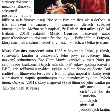
strihový dokument,
mozaika filmových
sekvencií a
postrehov autora,
blížiaca sa k filmovej eseji. Nie je to film pre deti, ale o deťoch, o
ich zobrazení v známych i neznámych dielach svetovej
kinematografie. Možno stačí napísať, že
Príbeh detí a
filmu
(Veľká
Británia, 2013) nakrútil
Mark Cousins
, uznávaný autor
pätnásťhodinového dokumentárneho cyklu
Príbeh
filmu: Odysea
,
ktorý sme mali možnosť vidieť aj v našich kinách, a všetko je jasné.
Mark Cousins
, narodený roku 1965 v Severnom Írsku, je filmár,
spisovateľ, kurátor a cestovateľ. Jeho prvý celovečerný film,
nazvaný jednoducho
The First Movie
, vznikol v roku 2009 po
celom rade krátkometrážnych snímok. Päť rokov spolupracoval s
BBC, kde režíroval a uvádzal cyklus o filme
Scene by Scene
. Bol
riaditeľom filmového festivalu v Edinburghu, napísal tri knihy esejí
a preslávil sa najmä spomínaným dokumentárnym cyklom
Príbeh
filmu: Odysea
(2011),
ktorý mapoval vývoj filmu od jeho vzniku po
súčasnosť a
začleňoval ho do
historicko-
politických
súvislostí
jednotlivých krajín.