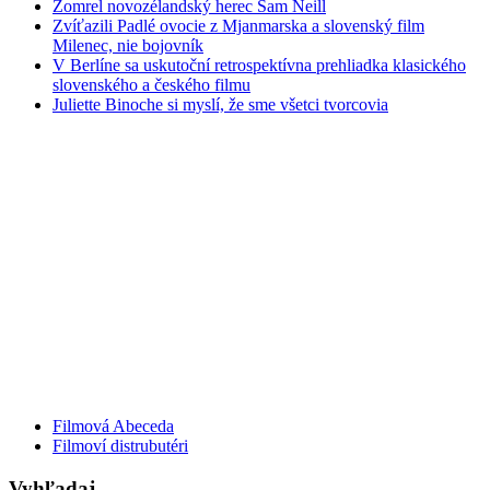
Zomrel novozélandský herec Sam Neill
Zvíťazili Padlé ovocie z Mjanmarska a slovenský film
Milenec, nie bojovník
V Berlíne sa uskutoční retrospektívna prehliadka klasického
slovenského a českého filmu
Juliette Binoche si myslí, že sme všetci tvorcovia
Filmová Abeceda
Filmoví distrubutéri
Vyhľadaj