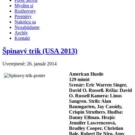
Press Servis
Myslim si
Rozhovory
Premiéry
Nakrúca sa
Nezabúdame
Archív
Kontakt
Špinavý trik (USA 2013)
Uverejnené: 26. január 2014
American Hustle
129 minút
Scenár: Eric Warren Singer,
David O. Russell. Réžia: David
O. Russell Kamera: Linus
Sangren. Strih: Alan
Baumgarten, Jay Cassidy,
Crispin Struthers. Hudba:
Danny Elfman. Hrajú:
Jennifer Lawrenceová,
Bradley Cooper, Christian
Bale, Robert De Niro, Amy