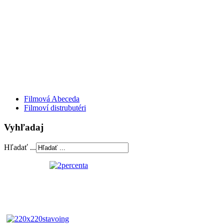
Filmová Abeceda
Filmoví distrubutéri
Vyhľadaj
Hľadať ...