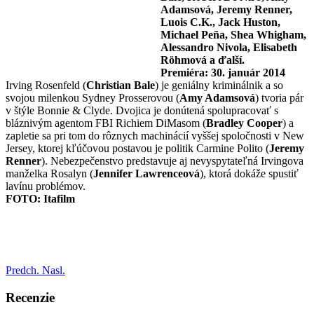
Adamsová, Jeremy Renner,
Luois C.K., Jack Huston,
Michael Peña, Shea Whigham,
Alessandro Nivola, Elisabeth
Röhmová a ďalší.
Premiéra: 30. január 2014
Irving Rosenfeld (
Christian Bale
) je geniálny kriminálnik a so
svojou milenkou Sydney Prosserovou (
Amy Adamsová
) tvoria pár
v štýle Bonnie & Clyde. Dvojica je donútená spolupracovať s
bláznivým agentom FBI Richiem DiMasom (
Bradley Cooper
) a
zapletie sa pri tom do rôznych machinácií vyššej spoločnosti v New
Jersey, ktorej kľúčovou postavou je politik Carmine Polito (
Jeremy
Renner
). Nebezpečenstvo predstavuje aj nevyspytateľná Irvingova
manželka Rosalyn (
Jennifer Lawrenceová
), ktorá dokáže spustiť
lavínu problémov.
FOTO: Itafilm
Predch.
Nasl.
Recenzie