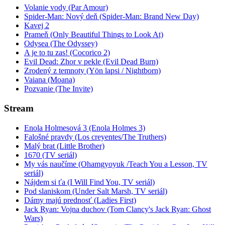
Volanie vody (Par Amour)
Spider-Man: Nový deň (Spider-Man: Brand New Day)
Kavej 2
Prameň (Only Beautiful Things to Look At)
Odysea (The Odyssey)
A je to tu zas! (Cocorico 2)
Evil Dead: Zhor v pekle (Evil Dead Burn)
Zrodený z temnoty (Yön lapsi / Nightborn)
Vaiana (Moana)
Pozvanie (The Invite)
Stream
Enola Holmesová 3 (Enola Holmes 3)
Falošné pravdy (Los creyentes/The Truthers)
Malý brat (Little Brother)
1670 (TV seriál)
My vás naučíme (Ohamgyoyuk /Teach You a Lesson, TV
seriál)
Nájdem si ťa (I Will Find You, TV seriál)
Pod slaniskom (Under Salt Marsh, TV seriál)
Dámy majú prednosť (Ladies First)
Jack Ryan: Vojna duchov (Tom Clancy's Jack Ryan: Ghost
Wars)