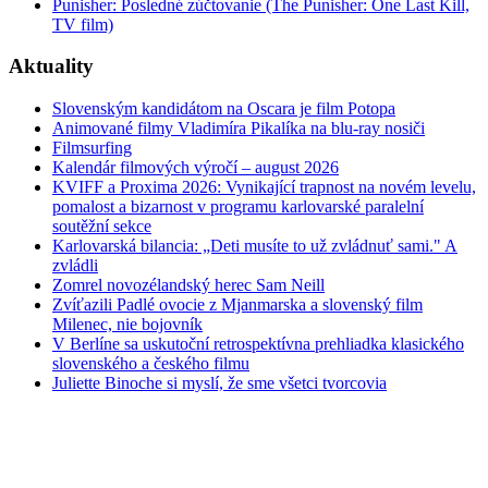
Punisher: Posledné zúčtovanie (The Punisher: One Last Kill,
TV film)
Aktuality
Slovenským kandidátom na Oscara je film Potopa
Animované filmy Vladimíra Pikalíka na blu-ray nosiči
Filmsurfing
Kalendár filmových výročí – august 2026
KVIFF a Proxima 2026: Vynikající trapnost na novém levelu,
pomalost a bizarnost v programu karlovarské paralelní
soutěžní sekce
Karlovarská bilancia: „Deti musíte to už zvládnuť sami." A
zvládli
Zomrel novozélandský herec Sam Neill
Zvíťazili Padlé ovocie z Mjanmarska a slovenský film
Milenec, nie bojovník
V Berlíne sa uskutoční retrospektívna prehliadka klasického
slovenského a českého filmu
Juliette Binoche si myslí, že sme všetci tvorcovia