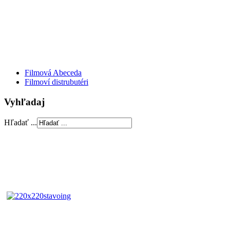
Filmová Abeceda
Filmoví distrubutéri
Vyhľadaj
Hľadať ...