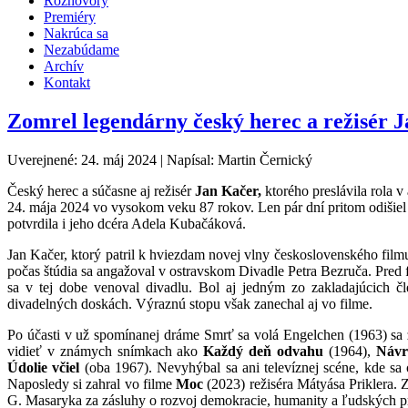
Rozhovory
Premiéry
Nakrúca sa
Nezabúdame
Archív
Kontakt
Zomrel legendárny český herec a režisér 
Uverejnené: 24. máj 2024
|
Napísal: Martin Černický
Český herec a súčasne aj režisér
Jan Kačer,
ktorého preslávila rola 
24. mája 2024 vo vysokom veku 87 rokov. Len pár dní pritom odišiel n
potvrdila i jeho dcéra Adela Kubačáková.
Jan Kačer, ktorý patril k hviezdam novej vlny československého film
počas štúdia sa angažoval v ostravskom Divadle Petra Bezruča. Pred 
sa v tej dobe venoval divadlu. Bol aj jedným zo zakladajúcich čl
divadelných doskách. Výraznú stopu však zanechal aj vo filme.
Po účasti v už spomínanej dráme Smrť sa volá Engelchen (1963) sa 
vidieť v známych snímkach ako
Každý deň odvahu
(1964),
Návr
Údolie včiel
(oba 1967). Nevyhýbal sa ani televíznej scéne, kde sa 
Naposledy si zahral vo filme
Moc
(2023) režiséra Mátyása Priklera. Z
G. Masaryka za zásluhy o rozvoj demokracie, humanity a ľudských p