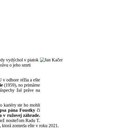
edy vydýchol v piatok
rávu o jeho smrti
 v odbore réžia a ešte
ie
(1959), no primárne
 úspechy žal práve na
 kariéry ste ho mohli
psa pána Foustky
či
a v ružovej záhrade.
tiež nositeľom Radu T.
ktorá zomrela ešte v roku 2021.