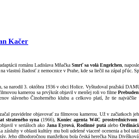
Jan Kačer
v adaptácii románu Ladislava Mňačka
Smrť sa volá Engelchen
, naposl
a vlastnú žiadosť z nemocnice v Prahe, kde sa liečil na zápal pľúc. Sp
u, sa narodil 3. októbra 1936 v obci Holice. Vyštudoval pražskú DAMU
filmovou kamerou sa prvýkrát objavil v menšej roli vo filme
Prebuden
enov slávneho Činoherného klubu a celkovo platí, že tie najväčšie
začal pravidelne objavovať za filmovou kamerou. Už v začiatkoch jeho
at strateného syna
(1966),
Koniec agenta W4C prostredníctvom 
objavil v seriáloch ako
Jana Eyrová
,
Rodinné putá
alebo
Ordináci
a zásluhy v oblasti kultúry mu boli udelené viaceré ocenenia a bol tak
ráv. Jeho dlhodoročnou manželkou bola česká herečka Nina Divíšková, 