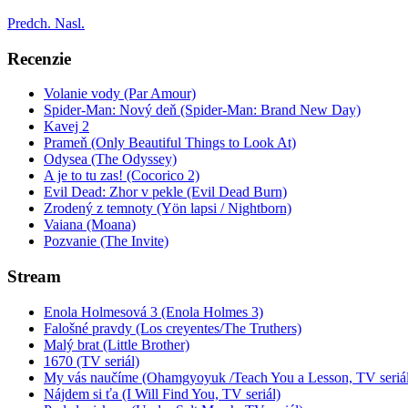
Predch.
Nasl.
Recenzie
Volanie vody (Par Amour)
Spider-Man: Nový deň (Spider-Man: Brand New Day)
Kavej 2
Prameň (Only Beautiful Things to Look At)
Odysea (The Odyssey)
A je to tu zas! (Cocorico 2)
Evil Dead: Zhor v pekle (Evil Dead Burn)
Zrodený z temnoty (Yön lapsi / Nightborn)
Vaiana (Moana)
Pozvanie (The Invite)
Stream
Enola Holmesová 3 (Enola Holmes 3)
Falošné pravdy (Los creyentes/The Truthers)
Malý brat (Little Brother)
1670 (TV seriál)
My vás naučíme (Ohamgyoyuk /Teach You a Lesson, TV seriál
Nájdem si ťa (I Will Find You, TV seriál)