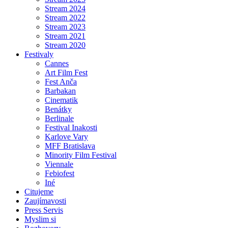
Stream 2024
Stream 2022
Stream 2023
Stream 2021
Stream 2020
Festivaly
Cannes
Art Film Fest
Fest Anča
Barbakan
Cinematik
Benátky
Berlinale
Festival Inakosti
Karlove Vary
MFF Bratislava
Minority Film Festival
Viennale
Febiofest
Iné
Citujeme
Zaujímavosti
Press Servis
Myslim si