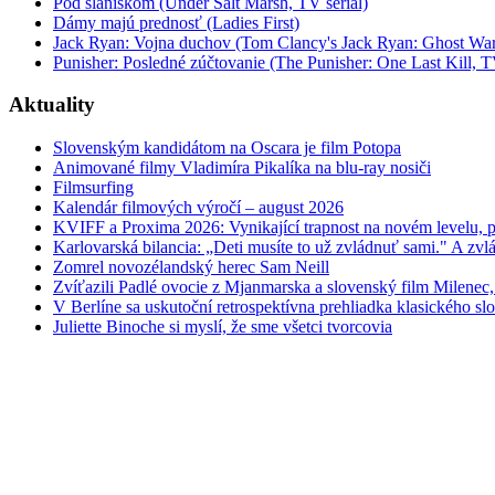
Pod slaniskom (Under Salt Marsh, TV seriál)
Dámy majú prednosť (Ladies First)
Jack Ryan: Vojna duchov (Tom Clancy's Jack Ryan: Ghost War
Punisher: Posledné zúčtovanie (The Punisher: One Last Kill, T
Aktuality
Slovenským kandidátom na Oscara je film Potopa
Animované filmy Vladimíra Pikalíka na blu-ray nosiči
Filmsurfing
Kalendár filmových výročí – august 2026
KVIFF a Proxima 2026: Vynikající trapnost na novém levelu, po
Karlovarská bilancia: „Deti musíte to už zvládnuť sami." A zvlá
Zomrel novozélandský herec Sam Neill
Zvíťazili Padlé ovocie z Mjanmarska a slovenský film Milenec,
V Berlíne sa uskutoční retrospektívna prehliadka klasického s
Juliette Binoche si myslí, že sme všetci tvorcovia