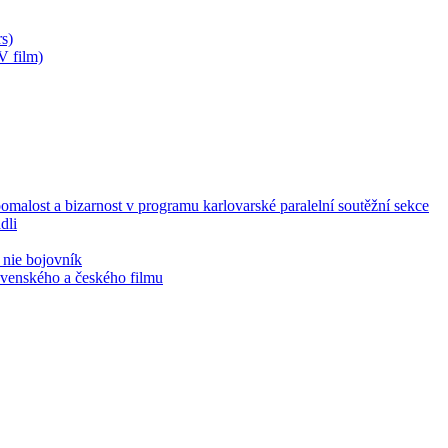
s)
V film)
malost a bizarnost v programu karlovarské paralelní soutěžní sekce
dli
 nie bojovník
lovenského a českého filmu