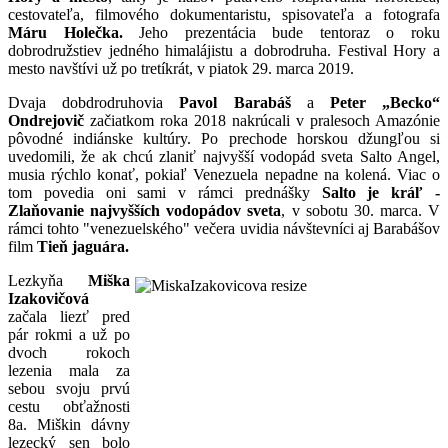
cestovateľa, filmového dokumentaristu, spisovateľa a fotografa
Máru Holečka.
Jeho prezentácia bude tentoraz o roku
dobrodružstiev jedného himalájistu a dobrodruha. Festival Hory a
mesto navštívi už po tretíkrát, v piatok 29. marca 2019.
Dvaja dobdrodruhovia
Pavol Barabáš
a
Peter „Becko“
Ondrejovič
začiatkom roka 2018 nakrúcali v pralesoch Amazónie
pôvodné indiánske kultúry. Po prechode horskou džungľou si
uvedomili, že ak chcú zlaniť najvyšší vodopád sveta Salto Angel,
musia rýchlo konať, pokiaľ Venezuela nepadne na kolená. Viac o
tom povedia oni sami v rámci prednášky
Salto je kráľ -
Zlaňovanie najvyšších vodopádov sveta
, v sobotu 30. marca. V
rámci tohto "venezuelského" večera uvidia návštevníci aj Barabášov
film
Tieň jaguára.
Lezkyňa
Miška
Izakovičová
začala liezť pred
pár rokmi a už po
dvoch rokoch
lezenia mala za
sebou svoju prvú
cestu obťažnosti
8a. Miškin dávny
lezecký sen bolo