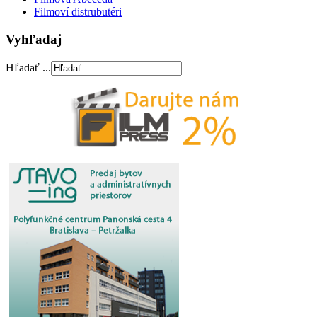
Filmoví distrubutéri
Vyhľadaj
Hľadať ...