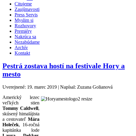
Citujeme
Zaujímavosti
Press Servis
Myslim si
Rozhovory
Premiéry
Nakrúca sa
Nezabúdame
Archív
Kontakt
Pestrá zostava hostí na festivale Hory a
mesto
Uverejnené: 19. marec 2019
|
Napísal: Zuzana Golianová
Americký lezec
veľkých stien
Tommy Caldwell
,
skúsený himalájista
a cestovateľ
Mára
Holeček
, 16-ročná
kapitánka lode
Laura Dekker,