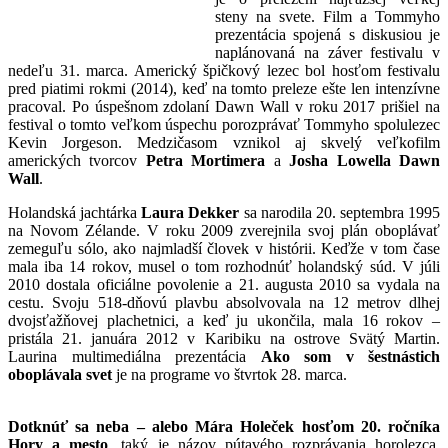
steny na svete. Film a Tommyho
prezentácia spojená s diskusiou je
naplánovaná na záver festivalu v
nedeľu 31. marca. Americký špičkový lezec bol hosťom festivalu
pred piatimi rokmi (2014), keď na tomto preleze ešte len intenzívne
pracoval. Po úspešnom zdolaní Dawn Wall v roku 2017 prišiel na
festival o tomto veľkom úspechu porozprávať Tommyho spolulezec
Kevin Jorgeson. Medzičasom vznikol aj skvelý veľkofilm
amerických tvorcov
Petra Mortimera
a
Josha Lowella Dawn
Wall
.
Holandská jachtárka
Laura Dekker
sa narodila 20. septembra 1995
na Novom Zélande. V roku 2009 zverejnila svoj plán oboplávať
zemeguľu sólo, ako najmladší človek v histórii. Keďže v tom čase
mala iba 14 rokov, musel o tom rozhodnúť holandský súd. V júli
2010 dostala oficiálne povolenie a 21. augusta 2010 sa vydala na
cestu. Svoju 518-dňovú plavbu absolvovala na 12 metrov dlhej
dvojsťažňovej plachetnici, a keď ju ukončila, mala 16 rokov –
pristála 21. januára 2012 v Karibiku na ostrove Svätý Martin.
Laurina multimediálna prezentácia
Ako som v šestnástich
oboplávala svet
je na programe vo štvrtok 28. marca.
Dotknúť sa neba – alebo Mára Holeček hosťom 20. ročníka
Hory a mesto
, taký je názov pútavého rozprávania horolezca,