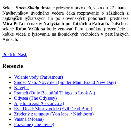
Sekcia
Sneh-Skialp
dostane priestor v prvý deň, v stredu 27. marca.
Návštevníkov úvodného večera čaká rozprávanie o zážitkoch z
najkrajších lyžiarskych túr po slovenských pohoriach, prednáška
Mira Peťa
má názov
Na lyžiach po
Tatrách a Fatrách.
Ďalší host
sekcie
Robo Vrlák
sa bude venovať Peru, ponúkne prezentácie a
krátke videá z lyžovania na ikonických vrcholoch v peruánskych
Andách.
Predch.
Nasl.
Recenzie
Volanie vody (Par Amour)
Spider-Man: Nový deň (Spider-Man: Brand New Day)
Kavej 2
Prameň (Only Beautiful Things to Look At)
Odysea (The Odyssey)
A je to tu zas! (Cocorico 2)
Evil Dead: Zhor v pekle (Evil Dead Burn)
Zrodený z temnoty (Yön lapsi / Nightborn)
Vaiana (Moana)
Pozvanie (The Invite)