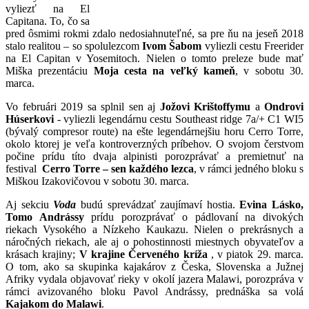
vyliezť na El
Capitana. To, čo sa
pred ôsmimi rokmi zdalo nedosiahnuteľné, sa pre ňu na jeseň 2018
stalo realitou – so spolulezcom
Ivom Šabom
vyliezli cestu Freerider
na El Capitan v Yosemitoch. Nielen o tomto preleze bude mať
Miška prezentáciu
Moja cesta na
veľký kameň
, v sobotu 30.
marca.
Vo februári 2019 sa splnil sen aj
Jožovi Krištoffymu
a
Ondrovi
Húserkovi
- vyliezli legendárnu cestu Southeast ridge 7a/+ C1 WI5
(bývalý compresor route) na ešte legendárnejšiu horu Cerro Torre,
okolo ktorej je veľa kontroverzných príbehov. O svojom čerstvom
počine prídu títo dvaja alpinisti porozprávať a premietnuť na
festival
Cerro Torre – sen každého lezca
, v rámci jedného bloku s
Miškou Izakovičovou v sobotu 30. marca.
Aj sekciu
Voda
budú sprevádzať zaujímaví hostia.
Evina Lásko,
Tomo Andrássy
prídu porozprávať o pádlovaní na divokých
riekach Vysokého a Nízkeho Kaukazu. Nielen o prekrásnych a
náročných riekach, ale aj o pohostinnosti miestnych obyvateľov a
krásach krajiny;
V krajine Červeného kríža
, v piatok 29. marca.
O tom, ako sa skupinka kajakárov z Česka, Slovenska a Južnej
Afriky vydala objavovať rieky v okolí jazera Malawi, porozpráva v
rámci avizovaného bloku Pavol Andrássy, prednáška sa volá
Kajakom do Malawi
.