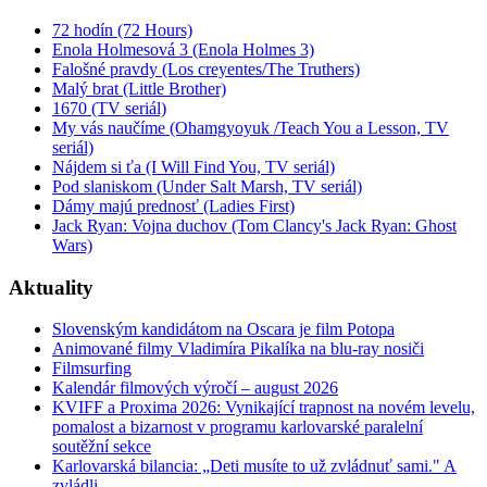
72 hodín (72 Hours)
Enola Holmesová 3 (Enola Holmes 3)
Falošné pravdy (Los creyentes/The Truthers)
Malý brat (Little Brother)
1670 (TV seriál)
My vás naučíme (Ohamgyoyuk /Teach You a Lesson, TV
seriál)
Nájdem si ťa (I Will Find You, TV seriál)
Pod slaniskom (Under Salt Marsh, TV seriál)
Dámy majú prednosť (Ladies First)
Jack Ryan: Vojna duchov (Tom Clancy's Jack Ryan: Ghost
Wars)
Aktuality
Slovenským kandidátom na Oscara je film Potopa
Animované filmy Vladimíra Pikalíka na blu-ray nosiči
Filmsurfing
Kalendár filmových výročí – august 2026
KVIFF a Proxima 2026: Vynikající trapnost na novém levelu,
pomalost a bizarnost v programu karlovarské paralelní
soutěžní sekce
Karlovarská bilancia: „Deti musíte to už zvládnuť sami." A
zvládli