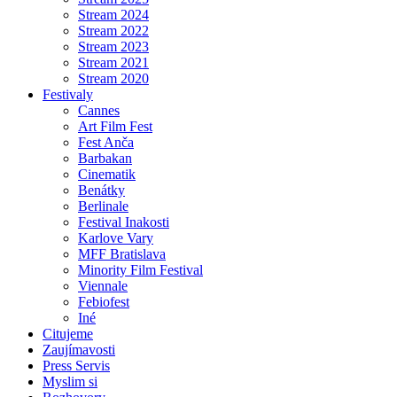
Stream 2024
Stream 2022
Stream 2023
Stream 2021
Stream 2020
Festivaly
Cannes
Art Film Fest
Fest Anča
Barbakan
Cinematik
Benátky
Berlinale
Festival Inakosti
Karlove Vary
MFF Bratislava
Minority Film Festival
Viennale
Febiofest
Iné
Citujeme
Zaujímavosti
Press Servis
Myslim si