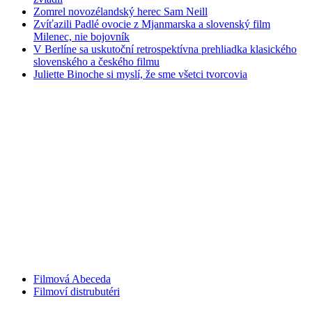
Zomrel novozélandský herec Sam Neill
Zvíťazili Padlé ovocie z Mjanmarska a slovenský film
Milenec, nie bojovník
V Berlíne sa uskutoční retrospektívna prehliadka klasického
slovenského a českého filmu
Juliette Binoche si myslí, že sme všetci tvorcovia
Filmová Abeceda
Filmoví distrubutéri