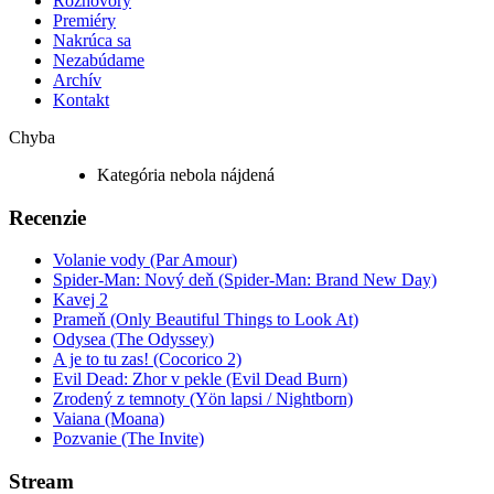
Rozhovory
Premiéry
Nakrúca sa
Nezabúdame
Archív
Kontakt
Chyba
Kategória nebola nájdená
Recenzie
Volanie vody (Par Amour)
Spider-Man: Nový deň (Spider-Man: Brand New Day)
Kavej 2
Prameň (Only Beautiful Things to Look At)
Odysea (The Odyssey)
A je to tu zas! (Cocorico 2)
Evil Dead: Zhor v pekle (Evil Dead Burn)
Zrodený z temnoty (Yön lapsi / Nightborn)
Vaiana (Moana)
Pozvanie (The Invite)
Stream