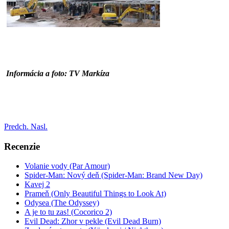
Informácia a foto: TV Markíza
Predch.
Nasl.
Recenzie
Volanie vody (Par Amour)
Spider-Man: Nový deň (Spider-Man: Brand New Day)
Kavej 2
Prameň (Only Beautiful Things to Look At)
Odysea (The Odyssey)
A je to tu zas! (Cocorico 2)
Evil Dead: Zhor v pekle (Evil Dead Burn)