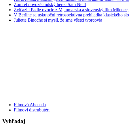
Zomrel novozélandský herec Sam Neill
Zvíťazili Padlé ovocie z Mjanmarska a slovenský film Milenec,
V Berlíne sa uskutoční retrospektívna prehliadka klasického s
Juliette Binoche si myslí, že sme všetci tvorcovia
Filmová Abeceda
Filmoví distrubutéri
Vyhľadaj