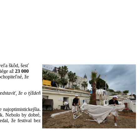
veľa škôd, šesť
riége až
23 000
ochopiteľné, že
dstaviť, že o týždeň
 najoptimistickejšia.
ak. Nebolo by dobré,
dal, že festival bez