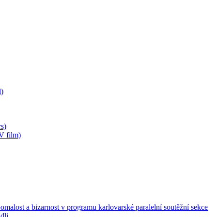
)
s)
V film)
malost a bizarnost v programu karlovarské paralelní soutěžní sekce
dli