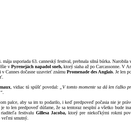
. mája usporiada 63. canneský festival, prehnala silná búrka. Narobila 
elšie v
Pyrenejách napadol sneh,
ktorý siaha až po Carcassonne. V A
eli v Cannes dočasne uzavrieť známu
Promenade des Anglais
. Je len p
ť.
émaux
, vidiac tú spúšť povedal:
„V tomto momente sa dá len ťažko pre
“.
m palce, aby sa im to podarilo, i keď predpoveď počasia nie je práve
je to len predpoveď dúfame, že sa tentoraz nesplní a všetko bude in
 riaditeľa festivalu
Gillesa Jacoba,
ktorý pre niekoľkými rokmi pove
e veľmi smutný.