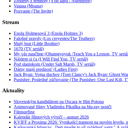
Zrodený z temnoty (Yön lapsi / Nightborn)
Vaiana (Moana)
Pozvanie (The Invite)
Stream
Enola Holmesová 3 (Enola Holmes 3)
Falošné pravdy (Los creyentes/The Truthers)
Malý brat (Little Brother)
1670 (TV seriál)
My vás naučíme (Ohamgyoyuk /Teach You a Lesson, TV seriál
Nájdem si ťa (I Will Find You, TV seriál)
Pod slaniskom (Under Salt Marsh, TV seriál)
Dámy majú prednosť (Ladies First)
Jack Ryan: Vojna duchov (Tom Clancy's Jack Ryan: Ghost War
Punisher: Posledné zúčtovanie (The Punisher: One Last Kill, T
Aktuality
Slovenským kandidátom na Oscara je film Potopa
Animované filmy Vladimíra Pikalíka na blu-ray nosiči
Filmsurfing
Kalendár filmových výročí – august 2026
KVIFF a Proxima 2026: Vynikající trapnost na novém levelu, po
Karlovarská bilancia: „Deti musíte to už zvládnuť sami." A zvlá