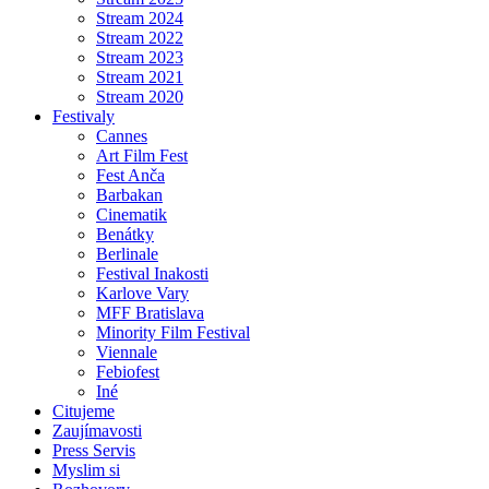
Stream 2024
Stream 2022
Stream 2023
Stream 2021
Stream 2020
Festivaly
Cannes
Art Film Fest
Fest Anča
Barbakan
Cinematik
Benátky
Berlinale
Festival Inakosti
Karlove Vary
MFF Bratislava
Minority Film Festival
Viennale
Febiofest
Iné
Citujeme
Zaujímavosti
Press Servis
Myslim si