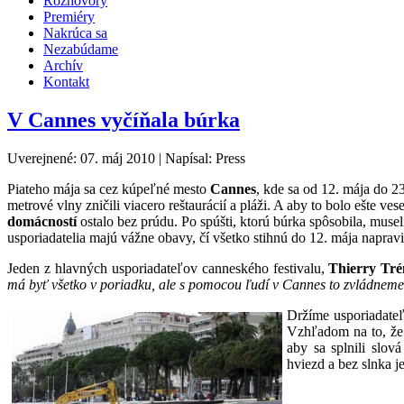
Rozhovory
Premiéry
Nakrúca sa
Nezabúdame
Archív
Kontakt
V Cannes vyčíňala búrka
Uverejnené: 07. máj 2010
|
Napísal: Press
Piateho mája sa cez kúpeľné mesto
Cannes
, kde sa od 12. mája do 23
metrové vlny zničili viacero reštaurácií a pláži. A aby to bolo ešte ves
domácností
ostalo bez prúdu. Po spúšti, ktorú búrka spôsobila, mus
usporiadatelia majú vážne obavy, čí všetko stihnú do 12. mája napravi
Jeden z hlavných usporiadateľov canneského festivalu,
Thierry Tr
má byť všetko v poriadku, ale s pomocou ľudí v Cannes to zvládneme
Držíme usporiadateľo
Vzhľadom na to, že 
aby sa splnili slová
hviezd a bez slnka j