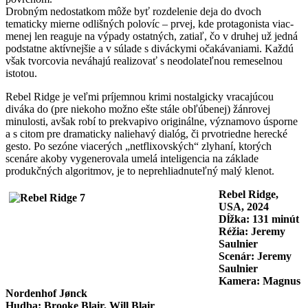
Drobným nedostatkom môže byť rozdelenie deja do dvoch
tematicky mierne odlišných polovíc – prvej, kde protagonista viac-
menej len reaguje na výpady ostatných, zatiaľ, čo v druhej už jedná
podstatne aktívnejšie a v súlade s diváckymi očakávaniami. Každú
však tvorcovia neváhajú realizovať s neodolateľnou remeselnou
istotou.
Rebel Ridge je veľmi príjemnou krimi nostalgicky vracajúcou
diváka do (pre niekoho možno ešte stále obľúbenej) žánrovej
minulosti, avšak robí to prekvapivo originálne, významovo úsporne
a s citom pre dramaticky naliehavý dialóg, či prvotriedne herecké
gesto. Po sezóne viacerých „netflixovských“ zlyhaní, ktorých
scenáre akoby vygenerovala umelá inteligencia na základe
produkčných algoritmov, je to neprehliadnuteľný malý klenot.
Rebel Ridge,
USA, 2024
Dĺžka: 131 minút
Réžia: Jeremy
Saulnier
Scenár: Jeremy
Saulnier
Kamera: Magnus
Nordenhof Jønck
Hudba: Brooke Blair, Will Blair