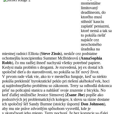
momentálne
limitovaný
deadlineom, do
ktorého musí
stihnúť kauciu
zaplatiť peniazmi,
ktoré nemá a tak sa
to pokúša riešiť
najskôr cez
neochotného
úradníka na
miestnej radnici Elliota (
Steve Zissis
), neskôr cez podstatne
ochotnejšiu koncipientku Summer McBrideovú (
AnnaSophia
Robb
), čo mu radšej ihneď nachystá všetky potrebné papiere.
Kedysi mala problém s drogami. Je rozvedená, jej ex dostal ich
spoločné dieťa do starostlivosti, no pokúša sa žiť nový život.
V prvom rade však vie, ako to v mestečku funguje, keď sa niekto
pokúša preklenúť byrokratické peklo pri riešení akéhokoľvek, hoci
aj najdrobnejšieho problému so zákonom. Terry sa odhodlá dokonca
prísť na policajnú stanicu a nahlásiť svoje zrazenie z bicykla. No
keď ďalšej strážničke Jessice Simsovej (
Zsane Jhe
) popíše ako
podozrivých jej problematických kolegov, k slovu sa rázne dostane
ich spoločný šéf Sandy Burnne (stoicky úsporný
Don Johnson
),
aby mu nie práve zdvorilým spôsobom vysvetlil, kde je
v skutočnosti jeho miesto. Terry pochopí, že bez korupcie sa ďalej