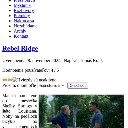
Press Servis
Myslim si
Rozhovory
Premiéry
Nakrúca sa
Nezabúdame
Archív
Kontakt
Rebel Ridge
Uverejnené: 28. november 2024
|
Napísal: Tomáš Rolík
Hodnotenie používateľov:
4
/
5
Prosím, ohodnoťte
Mal to namierené
do mestečka
Shelby Springs v
štáte Louisiana.
Nohy na pedáloch
bicykla ho
v nemenných