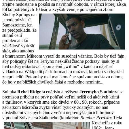
zrejme nedostane a pokúsi sa navrhnúť dohodu, v rámci ktorej získa
toľko potrebných 10
tisíc a zvyšok venuje policajnému zboru
Shelby Springs na
„modernizáciu“.
Samozrejme, len
za predpokladu, že
stihnú celú
problematickú
záležitosť vyriešiť
skôr, ako autobus
s bratrancom Mikeom vyrazí do susednej väznice. Bolo by tiež fajn,
aby policajný šéf na Terryho neskúšal žiadne podrazy, inak by si
mal radšej reštartovať spomalenú „wifinu“ v kancli a nájsť si
v článku na Wikipedii pár informácií o mužovi, ktorého sa chystá si
znepriateliť. Potom by mal mať konečne správnu predstavu o tom,
čo ho v najbližších chvíľach čaká a rozhodne neminie...
Snímka
Rebel Ridge
scenáristu a režiséra
Jeremyho Saulniera
sa
premisou príbehu na prvý pohľad veľmi nelíši od akčných krimi
a thrillerov, v ktorých sme ako diváci v 80., 90. rokoch, prípadne
začiatkom tisícročia zvykli vídať fyzicky zdatných, no nad
dôsledkami vlastných činov veľmi nepremýšľajúcich hrdinov
v podaní Sylvestera Stalloneho (konkrétne
Rambo: Prvá krv
Teda
Kotcheffa
z roku
1982), Jean-