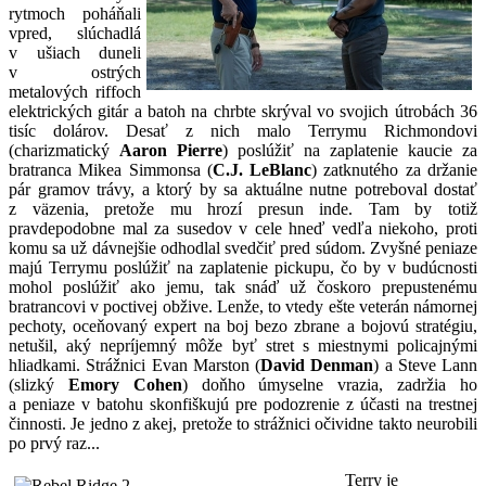
rytmoch poháňali
vpred, slúchadlá
v ušiach duneli
v ostrých
metalových riffoch
elektrických gitár a batoh na chrbte skrýval vo svojich útrobách 36
tisíc dolárov. Desať z nich malo Terrymu Richmondovi
(charizmatický
Aaron Pierre
) poslúžiť na zaplatenie kaucie za
bratranca Mikea Simmonsa (
C.J. LeBlanc
) zatknutého za držanie
pár gramov trávy, a ktorý by sa aktuálne nutne potreboval dostať
z väzenia, pretože mu hrozí presun inde. Tam by totiž
pravdepodobne mal za susedov v cele hneď vedľa niekoho, proti
komu sa už dávnejšie odhodlal svedčiť pred súdom. Zvyšné peniaze
majú Terrymu poslúžiť na zaplatenie pickupu, čo by v budúcnosti
mohol poslúžiť ako jemu, tak snáď už čoskoro prepustenému
bratrancovi v poctivej obžive. Lenže, to vtedy ešte veterán námornej
pechoty, oceňovaný expert na boj bezo zbrane a bojovú stratégiu,
netušil, aký nepríjemný môže byť stret s miestnymi policajnými
hliadkami. Strážnici Evan Marston (
David Denman
) a Steve Lann
(slizký
Emory Cohen
) doňho úmyselne vrazia, zadržia ho
a peniaze v batohu skonfiškujú pre podozrenie z účasti na trestnej
činnosti. Je jedno z akej, pretože to strážnici očividne takto neurobili
po prvý raz...
Terry je