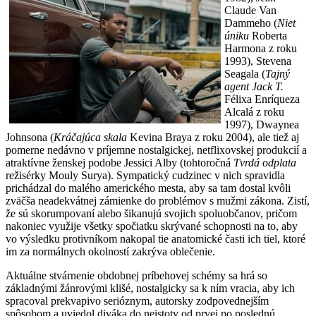
Claude Van
Dammeho (
Niet
úniku
Roberta
Harmona z roku
1993), Stevena
Seagala (
Tajný
agent Jack T.
Félixa Enríqueza
Alcalá z roku
1997), Dwaynea
Johnsona (
Kráčajúca skala
Kevina Braya z roku 2004), ale tiež aj
pomerne nedávno v príjemne nostalgickej, netflixovskej produkcií a
atraktívne ženskej podobe Jessici Alby (tohtoročná
Tvrdá odplata
režisérky Mouly Surya). Sympatický cudzinec v nich spravidla
prichádzal do malého amerického mesta, aby sa tam dostal kvôli
zväčša neadekvátnej zámienke do problémov s mužmi zákona. Zistí,
že sú skorumpovaní alebo šikanujú svojich spoluobčanov, pričom
nakoniec využije všetky spočiatku skrývané schopnosti na to, aby
vo výsledku protivníkom nakopal tie anatomické časti ich tiel, ktoré
im za normálnych okolností zakrýva oblečenie.
Aktuálne stvárnenie obdobnej príbehovej schémy sa hrá so
základnými žánrovými klišé, nostalgicky sa k ním vracia, aby ich
spracoval prekvapivo serióznym, autorsky zodpovednejším
spôsobom a uviedol diváka do neistoty od prvej po poslednú