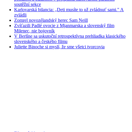
soutěžní sekce
Karlovarská bilancia: „Deti musíte to už zvládnuť sami." A
zvládli
Zomrel novozélandský herec Sam Neill
Zvíťazili Padlé ovocie z Mjanmarska a slovenský film
Milenec, nie bojovník
V Berlíne sa uskutoční retrospektívna prehliadka klasického
slovenského a českého filmu
Juliette Binoche si myslí, že sme všetci tvorcovia