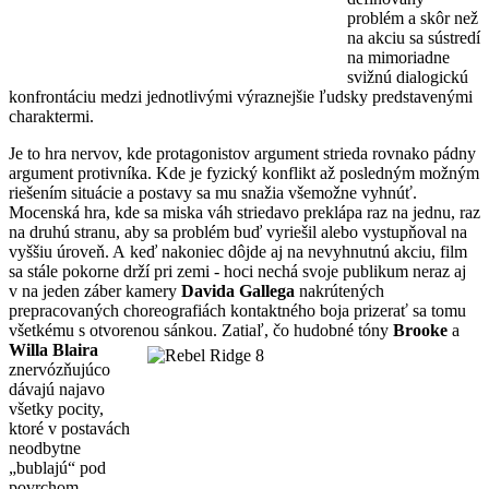
problém a skôr než
na akciu sa sústredí
na mimoriadne
svižnú dialogickú
konfrontáciu medzi jednotlivými výraznejšie ľudsky predstavenými
charaktermi.
Je to hra nervov, kde protagonistov argument strieda rovnako pádny
argument protivníka. Kde je fyzický konflikt až posledným možným
riešením situácie a postavy sa mu snažia všemožne vyhnúť.
Mocenská hra, kde sa miska váh striedavo preklápa raz na jednu, raz
na druhú stranu, aby sa problém buď vyriešil alebo vystupňoval na
vyššiu úroveň. A keď nakoniec dôjde aj na nevyhnutnú akciu, film
sa stále pokorne drží pri zemi - hoci nechá svoje publikum neraz aj
v na jeden záber kamery
Davida Gallega
nakrútených
prepracovaných choreografiách kontaktného boja prizerať sa tomu
všetkému s otvorenou sánkou. Zatiaľ, čo hudobné tóny
Brooke
a
Willa Blaira
znervózňujúco
dávajú najavo
všetky pocity,
ktoré v postavách
neodbytne
„bublajú“ pod
povrchom.