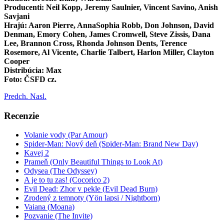
Producenti: Neil Kopp, Jeremy Saulnier, Vincent Savino, Anish
Savjani
Hrajú: Aaron Pierre, AnnaSophia Robb, Don Johnson, David
Denman, Emory Cohen, James Cromwell, Steve Zissis, Dana
Lee, Brannon Cross, Rhonda Johnson Dents, Terence
Rosemore, Al Vicente, Charlie Talbert, Harlon Miller, Clayton
Cooper
Distribúcia: Max
Foto: ČSFD cz.
Predch.
Nasl.
Recenzie
Volanie vody (Par Amour)
Spider-Man: Nový deň (Spider-Man: Brand New Day)
Kavej 2
Prameň (Only Beautiful Things to Look At)
Odysea (The Odyssey)
A je to tu zas! (Cocorico 2)
Evil Dead: Zhor v pekle (Evil Dead Burn)
Zrodený z temnoty (Yön lapsi / Nightborn)
Vaiana (Moana)
Pozvanie (The Invite)