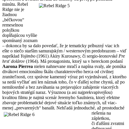
minútu.
Rebel
Ridge nie je
žiadnou
„béčkovou“
remeselnou
položkou
dopĺňajúcou vyššie
spomínaný zoznam
– dokonca by sa dalo povedať, že je tematicky príbuzný viac ich
ešte o niečo starším samurajským / westernovým predobrazom – viď
napríklad
Yojimbo
(1961) Akiry Kurosawy, či sergio-leonovské
Pre
hrsť dolárov
(1964). Má protagonistu, ktorý sa v hereckom podaní
Aarona Pierrea
nielen nahnevane mračí a napína svaly, ale ponúka
divákovi emocionálnu škálu charakterového herca od civilnej
zraniteľnosti, cez správne kamenný výraz pri vyjednávaní, z ktorého
sa nedá vyčítať ani len náznak toho, čo v ďalšej scéne chystá, až po
nemilosrdné a bez zaváhania sa prejavujúce zahájenie viacerých
bojových stratégií naraz. Výraznou (a asi najprekvapivejšou)
kvalitou filmu je najmä scenár Jeremyho Saulniera, ktorý efektne
zbavuje problematické dejové situácie toľko známych, už viac-
menej „prevarených“ banalít. Nehľadá jednoduché,
až prostoduché
riešenia na
zápletkou,
či ďalšími zvratmi
definovaný