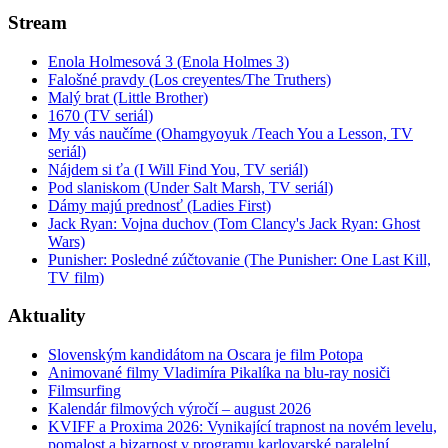
Stream
Enola Holmesová 3 (Enola Holmes 3)
Falošné pravdy (Los creyentes/The Truthers)
Malý brat (Little Brother)
1670 (TV seriál)
My vás naučíme (Ohamgyoyuk /Teach You a Lesson, TV
seriál)
Nájdem si ťa (I Will Find You, TV seriál)
Pod slaniskom (Under Salt Marsh, TV seriál)
Dámy majú prednosť (Ladies First)
Jack Ryan: Vojna duchov (Tom Clancy's Jack Ryan: Ghost
Wars)
Punisher: Posledné zúčtovanie (The Punisher: One Last Kill,
TV film)
Aktuality
Slovenským kandidátom na Oscara je film Potopa
Animované filmy Vladimíra Pikalíka na blu-ray nosiči
Filmsurfing
Kalendár filmových výročí – august 2026
KVIFF a Proxima 2026: Vynikající trapnost na novém levelu,
pomalost a bizarnost v programu karlovarské paralelní