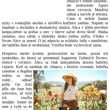
situáciu v rodine zaujímať,
ale podozrenie Agnes
rázne vyvracia. Manžela
miluje a navyše je tehotná.
Clam si neželá žiadne
styky s vonkajším okolím a návštěvu knižnice zatrhne. Napätie sa
stupňuje a dochádza k dramatickej situácii, Alica v kôlni prevrhne
lampu,strhne sa požiar a otec v hneve začne dceru škrtiť. Matka
zasiahne, otca zabije a následky útoku rodinu zničia. Všetko v
živote Alice sa zmení. O jej adpociu sa uchádza Sally s manželom,
ale babička June je neoblomná. Vnučku bude vychovávať sama.
Dospieva medzi kvetmi, pestovanými na farme, pozná ich
symboliku, do ktorej sa premietajú fragmenty ľudských životov,
emócií i vzťahov. Alica sa však láskyplnému dozoru babičky
vzpiera. Keď sa zamiluje do
chlapca, s ktorým vyrastala, babička
zasiahne a ilegálna
rodina sa musí
vrátiť, odkiaľ
prišli. On Alici
píše, ale June listy
schováva, až kým
ich vnučka
nenájde. Sadne do
auta a vydá sa do