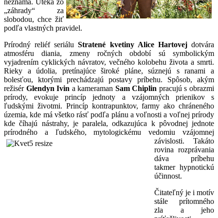
neznáma. Uteká zo
„záhrady“ za
slobodou, chce žiť
podľa vlastných pravidel.
Prírodný reliéf seriálu
Stratené kvetiny Alice Hartovej
dotvára
atmosféru diania, zmeny ročných období sú symbolickým
vyjadrením cyklických návratov, večného kolobehu života a smrti.
Rieky a údolia, pretínajúce široké pláne, súznejú s ranami a
bolesťou, ktorými prechádzajú postavy príbehu. Spôsob, akým
režisér
Glendyn Ivin
a kameraman
Sam Chiplin
pracujú s obrazmi
prírody, evokuje princíp jednoty a vzájomných prienikov s
ľudskými životmi. Princíp kontrapunktov, farmy ako chráneného
územia, kde má všetko rásť podľa plánu a voľnosti a voľnej prírody
kde číhajú nástrahy, je paralela, odkazujúca k pôvodnej jednote
prírodného a ľudského, mytologickému vedomiu vzájomnej
závislosti. Takáto
rovina rozprávania
dáva príbehu
takmer hypnotickú
účinnost.
Čitateľný je i motív
stále prítomného
zla a jeho