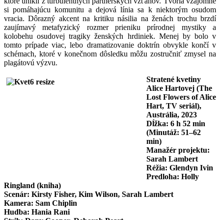
ktoré unikli z turbulentných partnerských vzťahov. Tvoria vzájomne
si pomáhajúcu komunitu a dejová línia sa k niektorým osudom
vracia. Dôrazný akcent na kritiku násilia na ženách trochu brzdí
zaujímavý metafyzický rozmer prieniku prírodnej mystiky a
kolobehu osudovej tragiky ženských hrdiniek. Menej by bolo v
tomto prípade viac, lebo dramatizovanie doktrín obvykle končí v
schémach, ktoré v konečnom dôsledku môžu zostručniť zmysel na
plagátovú výzvu.
Stratené kvetiny
Alice Hartovej (The
Lost Flowers of Alice
Hart, TV seriál),
Austrália, 2023
Dĺžka: 6 h 52 min
(Minutáž: 51–62
min)
Manažér projektu:
Sarah Lambert
Réžia: Glendyn Ivin
Predloha: Holly
Ringland (kniha)
Scenár: Kirsty Fisher, Kim Wilson, Sarah Lambert
Kamera: Sam Chiplin
Hudba: Hania Rani