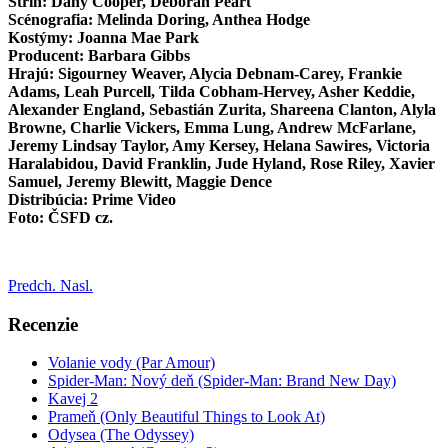
Strih: Dany Cooper, Deborah Peart
Scénografia: Melinda Doring, Anthea Hodge
Kostýmy: Joanna Mae Park
Producent: Barbara Gibbs
Hrajú: Sigourney Weaver, Alycia Debnam-Carey, Frankie
Adams, Leah Purcell, Tilda Cobham-Hervey, Asher Keddie,
Alexander England, Sebastián Zurita, Shareena Clanton, Alyla
Browne, Charlie Vickers, Emma Lung, Andrew McFarlane,
Jeremy Lindsay Taylor, Amy Kersey, Helana Sawires, Victoria
Haralabidou, David Franklin, Jude Hyland, Rose Riley, Xavier
Samuel, Jeremy Blewitt, Maggie Dence
Distribúcia: Prime Video
Foto: ČSFD cz.
Predch.
Nasl.
Recenzie
Volanie vody (Par Amour)
Spider-Man: Nový deň (Spider-Man: Brand New Day)
Kavej 2
Prameň (Only Beautiful Things to Look At)
Odysea (The Odyssey)