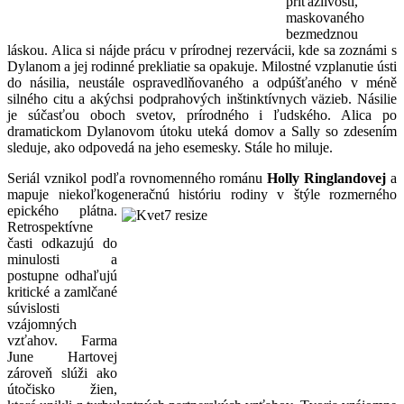
príťažlivosti,
maskovaného
bezmedznou
láskou. Alica si nájde prácu v prírodnej rezervácii, kde sa zoznámi s
Dylanom a jej rodinné prekliatie sa opakuje. Milostné vzplanutie ústi
do násilia, neustále ospravedlňovaného a odpúšťaného v méně
silného citu a akýchsi podprahových inštinktívnych väzieb. Násilie
je súčasťou oboch svetov, prírodného i ľudského. Alica po
dramatickom Dylanovom útoku uteká domov a Sally so zdesením
sleduje, ako odpovedá na jeho esemesky. Stále ho miluje.
Seriál vznikol podľa rovnomenného románu
Holly Ringlandovej
a
mapuje niekoľkogeneračnú históriu
rodiny v štýle rozmerného
epického plátna.
Retrospektívne
časti odkazujú do
minulosti a
postupne odhaľujú
kritické a zamlčané
súvislosti
vzájomných
vzťahov. Farma
June Hartovej
zároveň slúži ako
útočisko žien,