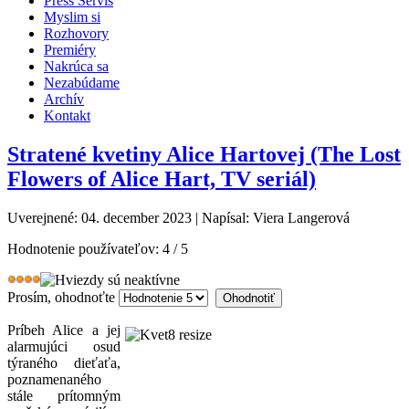
Press Servis
Myslim si
Rozhovory
Premiéry
Nakrúca sa
Nezabúdame
Archív
Kontakt
Stratené kvetiny Alice Hartovej (The Lost
Flowers of Alice Hart, TV seriál)
Uverejnené: 04. december 2023
|
Napísal: Viera Langerová
Hodnotenie používateľov:
4
/
5
Prosím, ohodnoťte
Príbeh Alice a jej
alarmujúci osud
týraného dieťaťa,
poznamenaného
stále prítomným