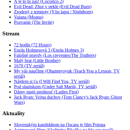
A je to tu zas! (Cocorico 2)
Evil Dead: Zhor v pekle (Evil Dead Burn)
Zrodený z temnoty (Yön lapsi / Nightborn)
Vaiana (Moana)
Pozvanie (The Invite)
Stream
72 hodín (72 Hours)
Enola Holmesová 3 (Enola Holmes 3)
Falošné pravdy (Los creyentes/The Truthers)
Malý brat (Little Brother)
1670 (TV seriál)
My vás naučíme (Ohamgyoyuk /Teach You a Lesson, TV
seriál)
Nájdem si ťa (I Will Find You, TV seriál)
Pod slaniskom (Under Salt Marsh, TV seriál)
Dámy majú prednosť (Ladies First)
Jack Ryan: Vojna duchov (Tom Clancy's Jack Ryan: Ghost
Wars)
Aktuality
Slovenským kandidátom na Oscara je film Potopa
Animované filmy Vladimíra Pikalíka na blu-ray nosiči