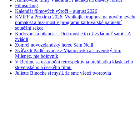
Filmsurfing
Kalendár filmových výročí – august 2026
KVIFF a Proxima 2026: Vynikající trapnost na novém levelu,
pomalost a bizarnost v programu karlovarské paralelní
soutěžní sekce
Karlovarská bilancia: „Deti musíte to už zvládnuť sami." A
zvládli
Zomrel novozélandský herec Sam Neill
Zvíťazili Padlé ovocie z Mjanmarska a slovenský film
Milenec, nie bojovník
V Berlíne sa uskutoční retrospektívna prehliadka klasického
slovenského a českého filmu
Juliette Binoche si myslí, že sme všetci tvorcovia