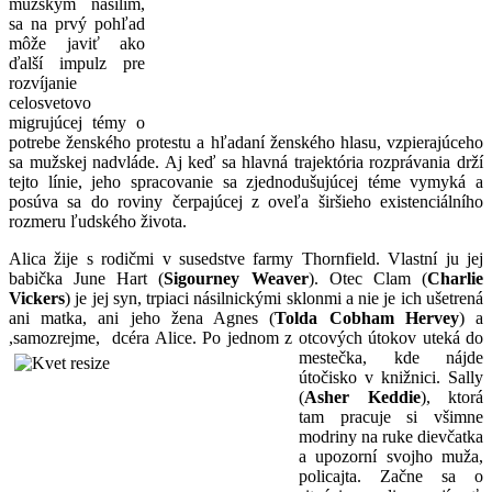
mužským násilím,
sa na prvý pohľad
môže javiť ako
ďalší impulz pre
rozvíjanie
celosvetovo
migrujúcej témy o
potrebe ženského protestu a hľadaní ženského hlasu, vzpierajúceho
sa mužskej nadvláde. Aj keď sa hlavná trajektória rozprávania drží
tejto línie, jeho spracovanie sa zjednodušujúcej téme vymyká a
posúva sa do roviny čerpajúcej z oveľa širšieho existenciálního
rozmeru ľudského života.
Alica žije s rodičmi v susedstve farmy Thornfield. Vlastní ju jej
babička June Hart (
Sigourney Weaver
). Otec Clam (
Charlie
Vickers
) je jej syn, trpiaci násilnickými sklonmi a nie je ich ušetrená
ani matka, ani jeho žena Agnes (
Tolda Cobham Hervey
) a
,samozrejme, dcéra Alice. Po jednom z otcových
útokov uteká do
mestečka, kde nájde
útočisko v knižnici. Sally
(
Asher Keddie
), ktorá
tam pracuje si všimne
modriny na ruke dievčatka
a upozorní svojho muža,
policajta. Začne sa o