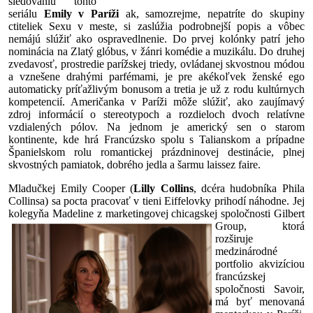
sledovaniu tohto
seriálu
Emily v Paríži
ak, samozrejme, nepatríte do skupiny
ctiteliek Sexu v meste, si zaslúžia podrobnejší popis a vôbec
nemájú slúžiť ako ospravedlnenie. Do prvej kolónky patrí jeho
nominácia na Zlatý glóbus, v žánri komédie a muzikálu. Do druhej
zvedavosť, prostredie parížskej triedy, ovládanej skvostnou módou
a vznešene drahými parfémami, je pre akékoľvek ženské ego
automaticky príťažlivým bonusom a tretia je už z rodu kultúrnych
kompetencií. Američanka v Paríži môže slúžiť, ako zaujímavý
zdroj informácií o stereotypoch a rozdieloch dvoch relatívne
vzdialených pólov. Na jednom je americký sen o starom
kontinente, kde hrá Francúzsko spolu s Talianskom a prípadne
Španielskom rolu romantickej prázdninovej destinácie, plnej
skvostných pamiatok, dobrého jedla a šarmu laissez faire.
Mladučkej Emily Cooper (
Lilly Collins
, dcéra hudobníka Phila
Collinsa) sa pocta pracovať v tieni Eiffelovky prihodí náhodne. Jej
kolegyňa Madeline z marketin
govej chicagskej spoločnosti Gilbert
Group, ktorá
rozširuje
medzinárodné
portfolio akvizíciou
francúzskej
spoločnosti Savoir,
má byť menovaná